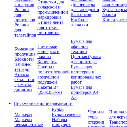
Этикетки для
аппаратов
Диспенсеры
самокопиру
складской и
Ролики
для закладок и
Бухгалтерск
промышленной
для
блокнотов
бланки
маркировки
принтеров
Клейкие
Книги учета
Этикет-лента
Ролики
закладки
для этикет-
для
пистолетов
телетайпов
Бумага для
Почтовые
офисной
Бумажная
конверты и
техники
продукция
пакеты
Цветная бумага
Блокноты
Конверты
для принтера
и бизнес-
Пакеты с
Бумага для
тетради
полиэтиленовой
плоттеров и
Атласы
воздушной
копировальных
Открытки,
подушкой
работ
грамоты,
Пакеты В4
Бумага для
дипломы
(250х353мм)
принтеров А4,
А3
Письменные принадлежности
Ручки
Чернила,
Принадл
Маркеры
Ручки гелевые
тушь,
для черч
Маркеры
Наборы
стержни
Транспо
перманентные
пишущих