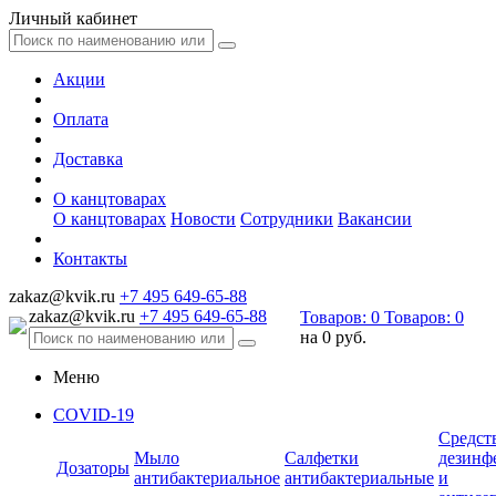
Личный кабинет
Акции
Оплата
Доставка
О канцтоварах
О канцтоварах
Новости
Сотрудники
Вакансии
Контакты
zakaz@kvik.ru
+7 495 649-65-88
zakaz@kvik.ru
+7 495 649-65-88
Товаров:
0
Товаров:
0
на
0 руб.
Меню
COVID-19
Средст
Мыло
Салфетки
дезинф
Дозаторы
антибактериальное
антибактериальные
и