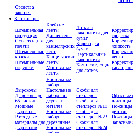
антисе
Средства
защиты
Канцтовары
Клейкие
Лотки и
Штемпельная
ленты
Корректи
накопители для
продукция
Диспенсеры
средства
бумаг
Оснастки для
для
Корректи
Короба для
печати
канцелярских
жидкость
бумаг
Штемпельные
лент
Корректи
Вертикальные
краски
Канцелярские
лента
накопители
Штемпельные
ленты
Корректи
Комплектующие
подушки
Монтажные
карандаш
для лотков
ленты
Настольные
наборы
Дыроколы
Настольные
Скобы для
Дыроколы до
наборы из
степлеров
Офисные 
65 листов
дерева и
Скобы для
ножницы
Мощные
металла
степлеров №10
Ножницы
дыроколы
Настольные
Скобы для
детские
Расходные
наборы
степлеров №23
Ножницы
материалы для
деревянные
Скобы для
Запасные 
дыроколов
Настольные
степлеров №24
наборы