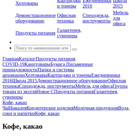
Картриджи
Ежедневники
Школа
Хозтовары
и тонеры
2016
2015
Мебель
Демонстрационное
Офисная
Спецодежда,
для
оборудование
техника
инструменты
офиса
Галантерея,
Продукты питания
сувениры
Главная
Каталог
Продукты питания
COVID-19
Канцтовары
Бумага
Письменные
принадлежности
Папки и системы
архивации
Хозтовары
Картриджи и тонеры
Ежедневники
2016
Школа 2015
Демонстрационное оборудование
Офисная
техника
Спецодежда, инструменты
Мебель для офиса
Группа
товара из экселя
Новое С
Продукты питания
Галантерея,
сувениры
Кофе, какао
Чай
Бакалея
Кондитерские изделия
Молочная продукция
Вода,
соки и напитки
Кофе, какао
Кофе, какао