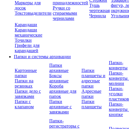
Стержни
Трафаре
Маркеры для
принадлежностей
Тушь
фигур, л
досок
Ручки со
чертежная
окружно
Текстовыделители
стираемыми
Чернила
Угольни
чернилами
Карандаши
Карандаши
механические
Точилки
Грифели для
карандашей
Папки и системы архивации
Папки-
Папки
конверты
Картонные
архивные
Папки
Папки-
папки
Боксы
планшеты и
конверты 
Папки на
архивные
адресные
молнии
резинках
Короба
папки
Папки-
Папки дело с
архивные для
Адресные
уголки
завязками
папок
папки
пластико
Папки с
Папки
Папки
Папки-
клапаном
архивные с
планшеты
конверты 
завязками
кнопке
Папки-
регистраторы с
Подвесна