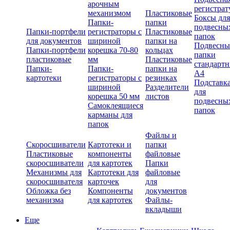
арочным
регистрат
механизмом
Пластиковые
Боксы для
Папки-
папки
подвесны
Папки-портфели
регистраторы с
Пластиковые
папок
для документов
шириной
папки на
Подвесны
Папки-портфели
корешка 70-80
кольцах
папки
пластиковые
мм
Пластиковые
стандарт
Папки-
Папки-
папки на
А4
картотеки
регистраторы с
резинках
Подставк
шириной
Разделители
для
корешка 50 мм
листов
подвесны
Самоклеящиеся
папок
карманы для
папок
Файлы и
Скоросшиватели
Картотеки и
папки
Пластиковые
компоненты
файловые
скоросшиватели
для картотек
Папки
Механизмы для
Картотеки для
файловые
скоросшивателя
карточек
для
Обложка без
Компоненты
документов
механизма
для картотек
Файлы-
вкладыши
Еще