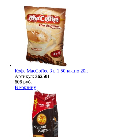
Кофе MacCoffee 3 в 1 50пак.по 20г.
Артикул:
362501
606 руб.
В корзину