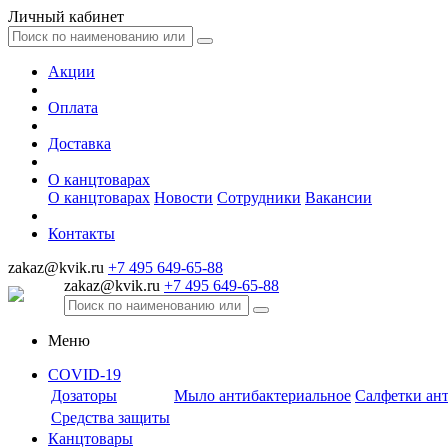
Личный кабинет
Акции
Оплата
Доставка
О канцтоварах
О канцтоварах
Новости
Сотрудники
Вакансии
Контакты
zakaz@kvik.ru
+7 495 649-65-88
zakaz@kvik.ru
+7 495 649-65-88
Меню
COVID-19
Дозаторы
Мыло антибактериальное
Салфетки ан
Средства защиты
Канцтовары