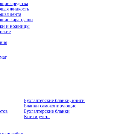
щие средства
щая жидкость
щая лента
ющие карандаши
жи и ножницы
тские
звия
умаг
Бухгалтерские бланки, книги
Бланки самокопирующие
отов
Бухгалтерские бланки
Книги учета
льных работ