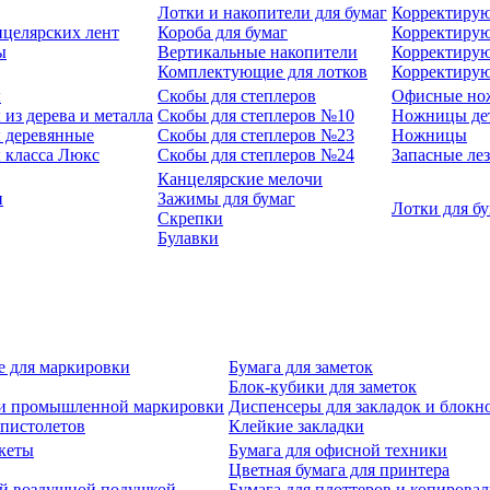
Лотки и накопители для бумаг
Корректирую
нцелярских лент
Короба для бумаг
Корректирую
ы
Вертикальные накопители
Корректирую
Комплектующие для лотков
Корректиру
ы
Скобы для степлеров
Офисные но
из дерева и металла
Скобы для степлеров №10
Ножницы де
 деревянные
Скобы для степлеров №23
Ножницы
 класса Люкс
Скобы для степлеров №24
Запасные ле
Канцелярские мелочи
и
Зажимы для бумаг
Лотки для б
Скрепки
Булавки
е для маркировки
Бумага для заметок
Блок-кубики для заметок
й и промышленной маркировки
Диспенсеры для закладок и блокн
-пистолетов
Клейкие закладки
кеты
Бумага для офисной техники
Цветная бумага для принтера
ой воздушной подушкой
Бумага для плоттеров и копирова