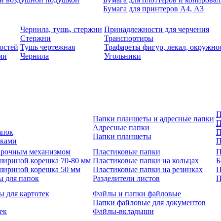
Бумага для принтеров А4, А3
Чернила, тушь, стержни
Принадлежности для черчения
Стержни
Транспортиры
остей
Тушь чертежная
Трафареты фигур, лекал, окружно
ми
Чернила
Угольники
П
Папки планшеты и адресные папки
П
Адресные папки
апок
П
Папки планшеты
зками
П
 арочным механизмом
Пластиковые папки
П
шириной корешка 70-80 мм
Пластиковые папки на кольцах
Б
шириной корешка 50 мм
Пластиковые папки на резинках
П
ы для папок
Разделители листов
П
ы для картотек
Файлы и папки файловые
Папки файловые для документов
ек
Файлы-вкладыши