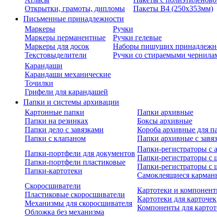
Открытки, грамоты, дипломы
Пакеты В4 (250х353мм)
Письменные принадлежности
Маркеры
Ручки
Маркеры перманентные
Ручки гелевые
Маркеры для досок
Наборы пишущих принадлежн
Текстовыделители
Ручки со стираемыми чернила
Карандаши
Карандаши механические
Точилки
Грифели для карандашей
Папки и системы архивации
Картонные папки
Папки архивные
Папки на резинках
Боксы архивные
Папки дело с завязками
Короба архивные для п
Папки с клапаном
Папки архивные с завя
Папки-регистраторы с
Папки-портфели для документов
Папки-регистраторы с 
Папки-портфели пластиковые
Папки-регистраторы с 
Папки-картотеки
Самоклеящиеся карман
Скоросшиватели
Картотеки и компонент
Пластиковые скоросшиватели
Картотеки для карточек
Механизмы для скоросшивателя
Компоненты для картот
Обложка без механизма