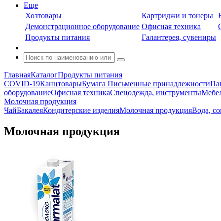
Еще
Хозтовары
Картриджи и тонеры
Демонстрационное оборудование
Офисная техника
Продукты питания
Галантерея, сувениры
Главная
Каталог
Продукты питания
COVID-19
Канцтовары
Бумага
Письменные принадлежности
Па
оборудование
Офисная техника
Спецодежда, инструменты
Мебел
Молочная продукция
Чай
Бакалея
Кондитерские изделия
Молочная продукция
Вода, с
Молочная продукция