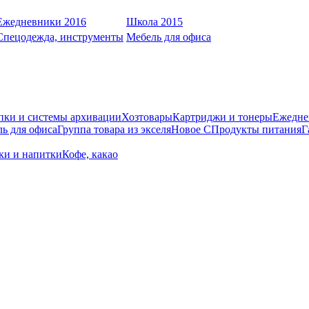
Ежедневники 2016
Школа 2015
Спецодежда, инструменты
Мебель для офиса
пки и системы архивации
Хозтовары
Картриджи и тонеры
Ежедне
ь для офиса
Группа товара из экселя
Новое С
Продукты питания
Г
оки и напитки
Кофе, какао