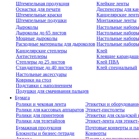
Штемпельная продукция
Клейкие ленты
Оснастки для печати
Диспенсеры для ка
Штемпельные краски
Канцелярские лент
Штемпельные подушки
Монтажные ленты
Дыроколы
Настольные набор
Дыроколы до 65 листов
Настольные наборы 
Мощные дыроколы
Настольные наборы
Расходные материалы для дыроколов
Настольные наборы
Канцелярские степлеры
Клей
Антистеплеры
Клеящие карандаш
Степлеры до 25 листов
Клей ПВА
Стандартные до 40 листов
Клей специальный
Настольные аксессуары
Коврики на стол
Подставки с наполнением
Подушки для смачивания пальцев
Бумага
Ролики и чековая лента
Этикетки и оборудовани
Ролики для кассовых аппаратов
Этикет-пистолеты
Ролики для принтеров
Этикетки для складско
Ролики для телетайпов
Этикет-лента для этикет
Бумажная продукция
Почтовые конверты и па
Блокноты и бизнес-тетради
Конверты
Атласы
Пакеты с полиэтиленов