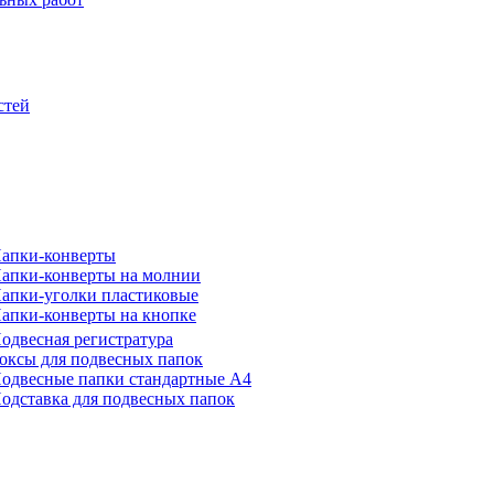
стей
апки-конверты
апки-конверты на молнии
апки-уголки пластиковые
апки-конверты на кнопке
одвесная регистратура
оксы для подвесных папок
одвесные папки стандартные А4
одставка для подвесных папок