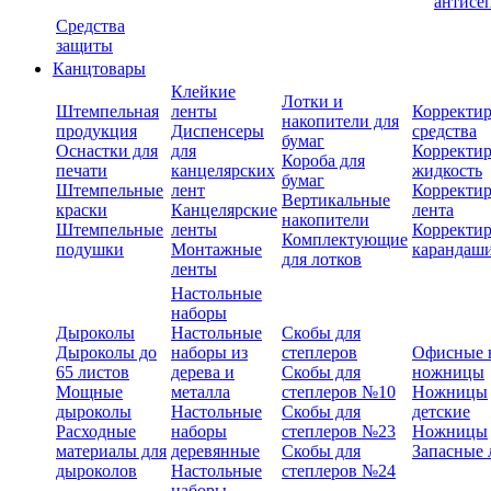
антисе
Средства
защиты
Канцтовары
Клейкие
Лотки и
Штемпельная
ленты
Корректи
накопители для
продукция
Диспенсеры
средства
бумаг
Оснастки для
для
Корректи
Короба для
печати
канцелярских
жидкость
бумаг
Штемпельные
лент
Корректи
Вертикальные
краски
Канцелярские
лента
накопители
Штемпельные
ленты
Корректи
Комплектующие
подушки
Монтажные
карандаш
для лотков
ленты
Настольные
наборы
Дыроколы
Настольные
Скобы для
Дыроколы до
наборы из
степлеров
Офисные 
65 листов
дерева и
Скобы для
ножницы
Мощные
металла
степлеров №10
Ножницы
дыроколы
Настольные
Скобы для
детские
Расходные
наборы
степлеров №23
Ножницы
материалы для
деревянные
Скобы для
Запасные 
дыроколов
Настольные
степлеров №24
наборы