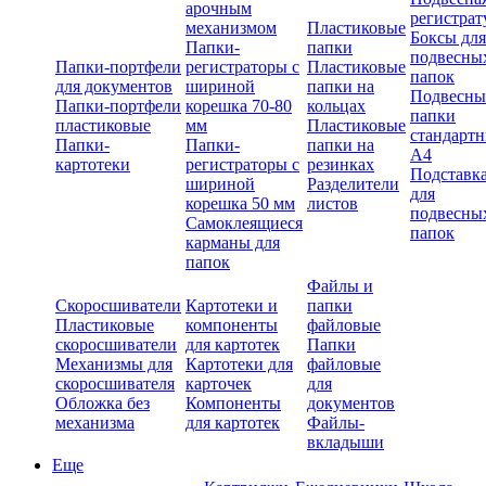
арочным
регистрат
механизмом
Пластиковые
Боксы для
Папки-
папки
подвесны
Папки-портфели
регистраторы с
Пластиковые
папок
для документов
шириной
папки на
Подвесны
Папки-портфели
корешка 70-80
кольцах
папки
пластиковые
мм
Пластиковые
стандарт
Папки-
Папки-
папки на
А4
картотеки
регистраторы с
резинках
Подставк
шириной
Разделители
для
корешка 50 мм
листов
подвесны
Самоклеящиеся
папок
карманы для
папок
Файлы и
Скоросшиватели
Картотеки и
папки
Пластиковые
компоненты
файловые
скоросшиватели
для картотек
Папки
Механизмы для
Картотеки для
файловые
скоросшивателя
карточек
для
Обложка без
Компоненты
документов
механизма
для картотек
Файлы-
вкладыши
Еще