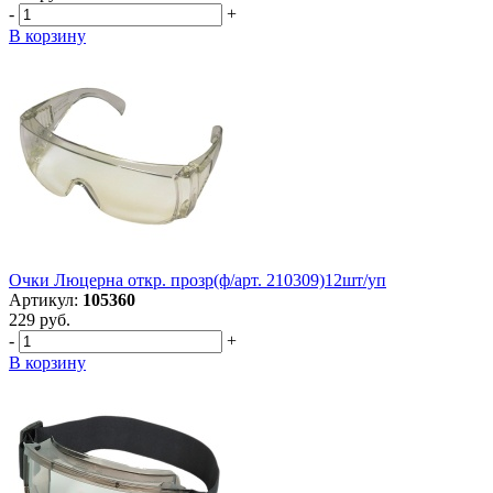
-
+
В корзину
Очки Люцерна откр. прозр(ф/арт. 210309)12шт/уп
Артикул:
105360
229 руб.
-
+
В корзину