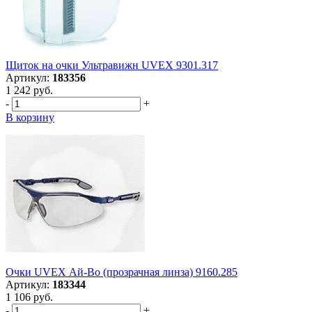
Щиток на очки Ультравижн UVEX 9301.317
Артикул:
183356
1 242 руб.
-
+
В корзину
Очки UVEX Ай-Во (прозрачная линза) 9160.285
Артикул:
183344
1 106 руб.
-
+