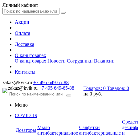
Личный кабинет
Акции
Оплата
Доставка
О канцтоварах
О канцтоварах
Новости
Сотрудники
Вакансии
Контакты
zakaz@kvik.ru
+7 495 649-65-88
zakaz@kvik.ru
+7 495 649-65-88
Товаров:
0
Товаров:
0
на
0 руб.
Меню
COVID-19
Средст
Мыло
Салфетки
дезинф
Дозаторы
антибактериальное
антибактериальные
и