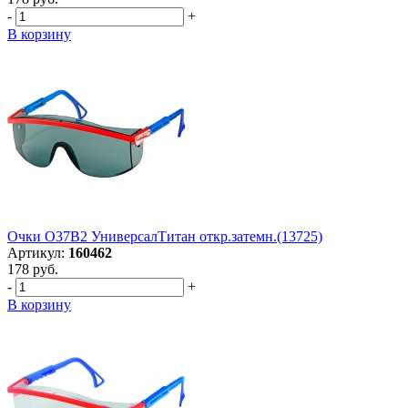
-
+
В корзину
Очки О37В2 УниверсалТитан откр.затемн.(13725)
Артикул:
160462
178 руб.
-
+
В корзину