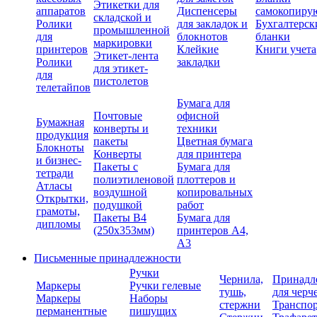
Этикетки для
аппаратов
Диспенсеры
самокопиру
складской и
Ролики
для закладок и
Бухгалтерск
промышленной
для
блокнотов
бланки
маркировки
принтеров
Клейкие
Книги учета
Этикет-лента
Ролики
закладки
для этикет-
для
пистолетов
телетайпов
Бумага для
Почтовые
офисной
Бумажная
конверты и
техники
продукция
пакеты
Цветная бумага
Блокноты
Конверты
для принтера
и бизнес-
Пакеты с
Бумага для
тетради
полиэтиленовой
плоттеров и
Атласы
воздушной
копировальных
Открытки,
подушкой
работ
грамоты,
Пакеты В4
Бумага для
дипломы
(250х353мм)
принтеров А4,
А3
Письменные принадлежности
Ручки
Чернила,
Принадл
Маркеры
Ручки гелевые
тушь,
для черч
Маркеры
Наборы
стержни
Транспо
перманентные
пишущих