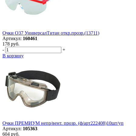
Очки О37 УниверсалТитан откр.прозр.(13711)
Артикул:
160461
178 руб.
-
+
В корзину
Очки ПРЕМИУМ непр/вент. прозр. (ф/арт222408)10шт/уп
Артикул:
105363
604 руб.