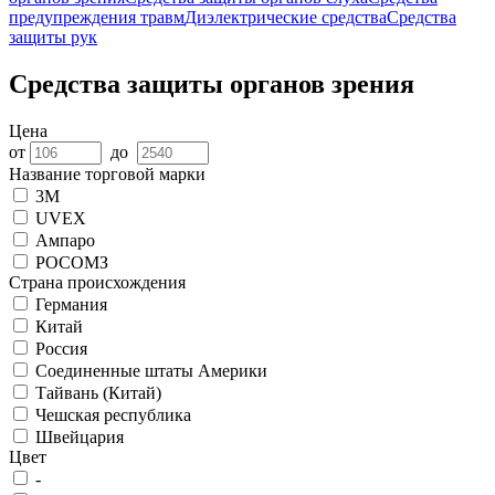
предупреждения травм
Диэлектрические средства
Средства
защиты рук
Средства защиты органов зрения
Цена
от
до
Название торговой марки
3M
UVEX
Ампаро
РОСОМЗ
Страна происхождения
Германия
Китай
Россия
Соединенные штаты Америки
Тайвань (Китай)
Чешская республика
Швейцария
Цвет
-