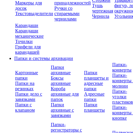
Стержни
Трафаре
Маркеры для
принадлежностей
Тушь
фигур, л
досок
Ручки со
чертежная
окружно
Текстовыделители
стираемыми
Чернила
Угольни
чернилами
Карандаши
Карандаши
механические
Точилки
Грифели для
карандашей
Папки и системы архивации
Папки-
Папки
конверты
Картонные
архивные
Папки
Папки-
папки
Боксы
планшеты и
конверты 
Папки на
архивные
адресные
молнии
резинках
Короба
папки
Папки-
Папки дело с
архивные для
Адресные
уголки
завязками
папок
папки
пластико
Папки с
Папки
Папки
Папки-
клапаном
архивные с
планшеты
конверты 
завязками
кнопке
Папки-
регистраторы с
Подвесна