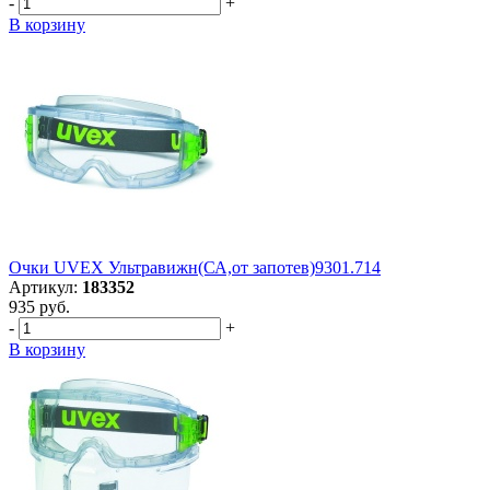
-
+
В корзину
Очки UVEX Ультравижн(СА,от запотев)9301.714
Артикул:
183352
935 руб.
-
+
В корзину