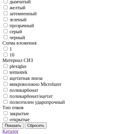
дымчатый
желтый
затемненный
зеленый
прозрачный
серый
черный
Схема вложения
1
10
Материал СИЗ
plexiglas
termotrek
ацетатная линза
микроволокно Microfazer
поликарбонат
поликарбонат/ацетат
полиэтилен ударопрочный
Тип очков
закрытые
открытые
Показать
Сбросить
Каталог