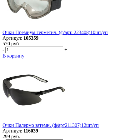
Очки Премиум герметич. (ф/арт. 223408)10шт/уп
Артикул:
105359
570 руб.
-
+
В корзину
Очки Палермо затемн. (ф/арт211307)12шт/уп
Артикул:
116039
299 руб.