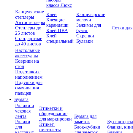
класса Люкс
Канцелярские
Клей
Канцелярские
степлеры
Клеящие
мелочи
Антистеплеры
карандаши
Зажимы для
Степлеры до
Лотки для
Клей ПВА
бумаг
25 листов
Клей
Скрепки
Стандартные
специальный
Булавки
до 40 листов
Настольные
аксессуары
Коврики на
стол
Подставки с
наполнением
Подушки для
смачивания
пальцев
Бумага
Ролики и
Этикетки и
чековая
оборудование
лента
Бумага для
для маркировки
Ролики
заметок
Бухгалтерск
Этикет-
для
Блок-кубики
бланки, кни
пистолеты
кассовых
для заметок
Бланки