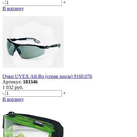
-
+
В корзину
Очки UVEX Ай-Во (серая линза) 9160.076
Артикул:
183346
1 032 руб.
-
+
В корзину