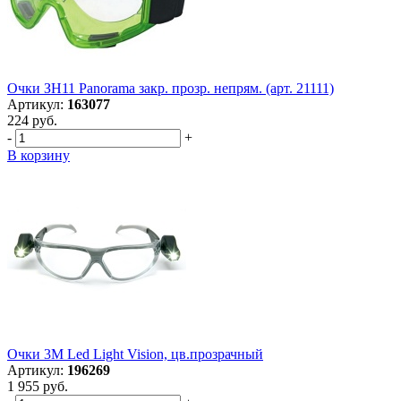
Очки ЗН11 Panorama закр. прозр. непрям. (арт. 21111)
Артикул:
163077
224 руб.
-
+
В корзину
Очки 3М Led Light Vision, цв.прозрачный
Артикул:
196269
1 955 руб.