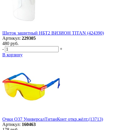
Щиток защитный НБТ2 ВИЗИОН TITAN (424390)
Артикул:
229305
480 руб.
-
+
В корзину
Очки О37 УниверсалТитанКонт откр.жёлт.(13713)
Артикул:
160463
178 руб.