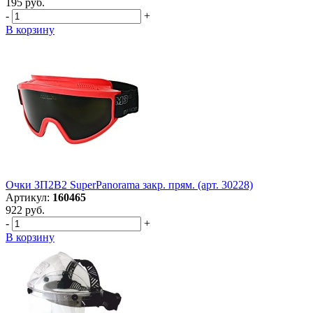
195 руб.
-
+
В корзину
Очки ЗП2В2 SuperPanorama закр. прям. (арт. 30228)
Артикул:
160465
922 руб.
-
+
В корзину