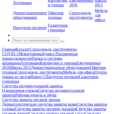
Картриджи
Ежедневники
Школа
Хозтовары
и тонеры
2016
2015
Мебель
Демонстрационное
Офисная
Спецодежда,
для
оборудование
техника
инструменты
офиса
Галантерея,
Продукты питания
сувениры
Главная
Каталог
Спецодежда, инструменты
COVID-19
Канцтовары
Бумага
Письменные
принадлежности
Папки и системы
архивации
Хозтовары
Картриджи и тонеры
Ежедневники
2016
Школа 2015
Демонстрационное оборудование
Офисная
техника
Спецодежда, инструменты
Мебель для офиса
Группа
товара из экселя
Новое С
Продукты питания
Галантерея,
сувениры
Средства индивидуальной защиты
Одноразовая одежда
Средства индивидуальной
защиты
Рабочая одежда и обувь
Средства защиты органов зрения
Дерматологические средства защиты кожи
Средства защиты
головы
Средства защиты органов дыхания
Средства защиты
органов зрения
Средства защиты органов слуха
Средства