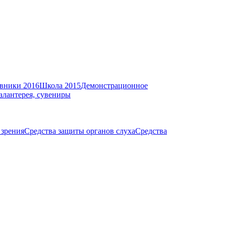
вники 2016
Школа 2015
Демонстрационное
алантерея, сувениры
 зрения
Средства защиты органов слуха
Средства