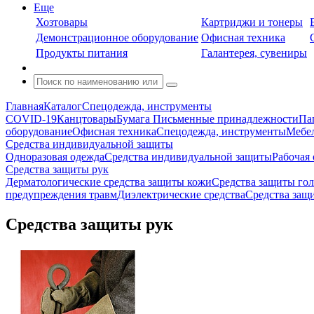
Еще
Хозтовары
Картриджи и тонеры
Демонстрационное оборудование
Офисная техника
Продукты питания
Галантерея, сувениры
Главная
Каталог
Спецодежда, инструменты
COVID-19
Канцтовары
Бумага
Письменные принадлежности
Па
оборудование
Офисная техника
Спецодежда, инструменты
Мебел
Средства индивидуальной защиты
Одноразовая одежда
Средства индивидуальной защиты
Рабочая 
Средства защиты рук
Дерматологические средства защиты кожи
Средства защиты го
предупреждения травм
Диэлектрические средства
Средства защ
Средства защиты рук