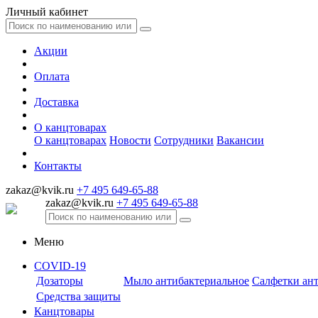
Личный кабинет
Акции
Оплата
Доставка
О канцтоварах
О канцтоварах
Новости
Сотрудники
Вакансии
Контакты
zakaz@kvik.ru
+7 495 649-65-88
zakaz@kvik.ru
+7 495 649-65-88
Меню
COVID-19
Дозаторы
Мыло антибактериальное
Салфетки ан
Средства защиты
Канцтовары