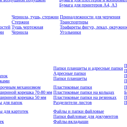
Бумага для принтеров А4, А3
Чернила, тушь, стержни
Принадлежности для черчения
Стержни
Транспортиры
остей
Тушь чертежная
Трафареты фигур, лекал, окружно
ми
Чернила
Угольники
П
Папки планшеты и адресные папки
П
Адресные папки
апок
П
Папки планшеты
зками
П
 арочным механизмом
Пластиковые папки
П
шириной корешка 70-80 мм
Пластиковые папки на кольцах
Б
шириной корешка 50 мм
Пластиковые папки на резинках
П
ы для папок
Разделители листов
П
ы для картотек
Файлы и папки файловые
Папки файловые для документов
ек
Файлы-вкладыши