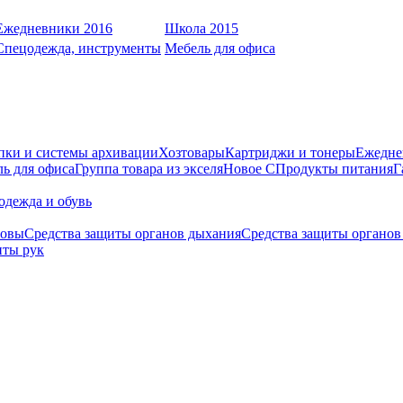
Ежедневники 2016
Школа 2015
Спецодежда, инструменты
Мебель для офиса
пки и системы архивации
Хозтовары
Картриджи и тонеры
Ежедне
ь для офиса
Группа товара из экселя
Новое С
Продукты питания
Г
одежда и обувь
ловы
Средства защиты органов дыхания
Средства защиты органов
иты рук