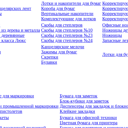
Лотки и накопители для бумаг
Корректирую
нцелярских лент
Короба для бумаг
Корректирую
ы
Вертикальные накопители
Корректирую
Комплектующие для лотков
Корректиру
ы
Скобы для степлеров
Офисные но
из дерева и металла
Скобы для степлеров №10
Ножницы де
 деревянные
Скобы для степлеров №23
Ножницы
 класса Люкс
Скобы для степлеров №24
Запасные ле
Канцелярские мелочи
и
Зажимы для бумаг
Лотки для б
Скрепки
Булавки
е для маркировки
Бумага для заметок
Блок-кубики для заметок
й и промышленной маркировки
Диспенсеры для закладок и блокн
-пистолетов
Клейкие закладки
кеты
Бумага для офисной техники
Цветная бумага для принтера
ой воздушной подушкой
Бумага для плоттеров и копирова