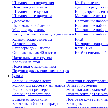
Штемпельная продукция
Клейкие ленты
Оснастки для печати
Диспенсеры для ка
Штемпельные краски
Канцелярские лент
Штемпельные подушки
Монтажные ленты
Дыроколы
Настольные набор
Дыроколы до 65 листов
Настольные наборы 
Мощные дыроколы
Настольные наборы
Расходные материалы для дыроколов
Настольные наборы
Канцелярские степлеры
Клей
Антистеплеры
Клеящие карандаш
Степлеры до 25 листов
Клей ПВА
Стандартные до 40 листов
Клей специальный
Настольные аксессуары
Коврики на стол
Подставки с наполнением
Подушки для смачивания пальцев
Бумага
Ролики и чековая лента
Этикетки и оборудовани
Ролики для кассовых аппаратов
Этикет-пистолеты
Ролики для принтеров
Этикетки для складско
Ролики для телетайпов
Этикет-лента для этикет
Бумажная продукция
Почтовые конверты и па
Блокноты и бизнес-тетради
Конверты
Атласы
Пакеты с полиэтиленов