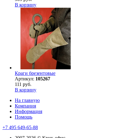
В корзину
Краги брезентовые
Артикул:
105267
111 руб.
В корзину
На главную
Компания
Информация
Помощь
+7 495 649-65-88
2007-2026 © Квик-офис