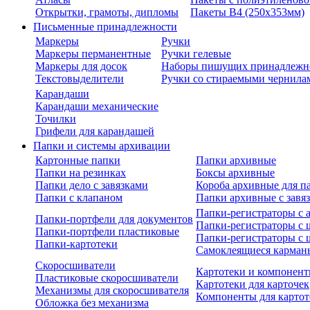
Открытки, грамоты, дипломы
Пакеты В4 (250х353мм)
Письменные принадлежности
Маркеры
Ручки
Маркеры перманентные
Ручки гелевые
Маркеры для досок
Наборы пишущих принадлежн
Текстовыделители
Ручки со стираемыми чернила
Карандаши
Карандаши механические
Точилки
Грифели для карандашей
Папки и системы архивации
Картонные папки
Папки архивные
Папки на резинках
Боксы архивные
Папки дело с завязками
Короба архивные для п
Папки с клапаном
Папки архивные с завя
Папки-регистраторы с
Папки-портфели для документов
Папки-регистраторы с 
Папки-портфели пластиковые
Папки-регистраторы с 
Папки-картотеки
Самоклеящиеся карман
Скоросшиватели
Картотеки и компонент
Пластиковые скоросшиватели
Картотеки для карточек
Механизмы для скоросшивателя
Компоненты для картот
Обложка без механизма