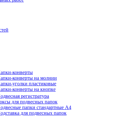
стей
апки-конверты
апки-конверты на молнии
апки-уголки пластиковые
апки-конверты на кнопке
одвесная регистратура
оксы для подвесных папок
одвесные папки стандартные А4
одставка для подвесных папок