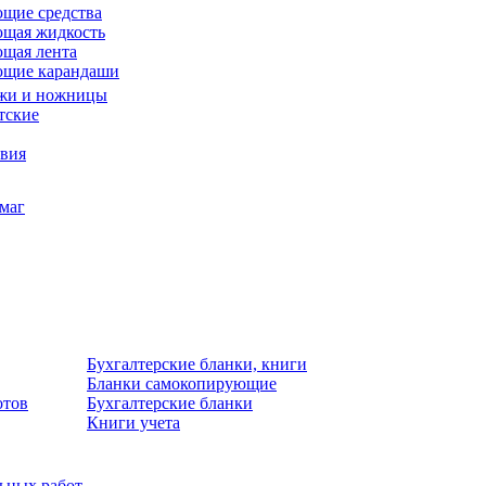
щие средства
щая жидкость
щая лента
ющие карандаши
жи и ножницы
тские
звия
умаг
Бухгалтерские бланки, книги
Бланки самокопирующие
отов
Бухгалтерские бланки
Книги учета
льных работ