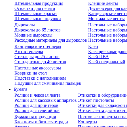
Штемпельная продукция
Клейкие ленты
Оснастки для печати
Диспенсеры для ка
Штемпельные краски
Канцелярские лент
Штемпельные подушки
Монтажные ленты
Дыроколы
Настольные набор
Дыроколы до 65 листов
Настольные наборы 
Мощные дыроколы
Настольные наборы
Расходные материалы для дыроколов
Настольные наборы
Канцелярские степлеры
Клей
Антистеплеры
Клеящие карандаш
Степлеры до 25 листов
Клей ПВА
Стандартные до 40 листов
Клей специальный
Настольные аксессуары
Коврики на стол
Подставки с наполнением
Подушки для смачивания пальцев
Бумага
Ролики и чековая лента
Этикетки и оборудовани
Ролики для кассовых аппаратов
Этикет-пистолеты
Ролики для принтеров
Этикетки для складско
Ролики для телетайпов
Этикет-лента для этикет
Бумажная продукция
Почтовые конверты и па
Блокноты и бизнес-тетради
Конверты
Атласы
Пакеты с полиэтиленов