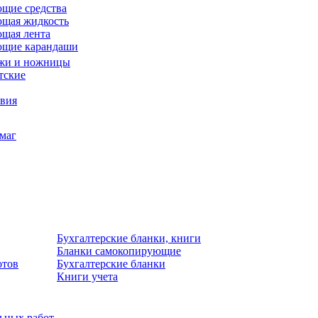
щие средства
щая жидкость
щая лента
ющие карандаши
жи и ножницы
тские
звия
умаг
Бухгалтерские бланки, книги
Бланки самокопирующие
отов
Бухгалтерские бланки
Книги учета
льных работ