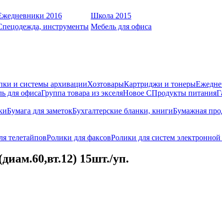
Ежедневники 2016
Школа 2015
Спецодежда, инструменты
Мебель для офиса
пки и системы архивации
Хозтовары
Картриджи и тонеры
Ежедне
ь для офиса
Группа товара из экселя
Новое С
Продукты питания
Г
ки
Бумага для заметок
Бухгалтерские бланки, книги
Бумажная про
ля телетайпов
Ролики для факсов
Ролики для систем электронной
диам.60,вт.12) 15шт./уп.