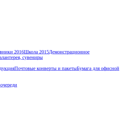
вники 2016
Школа 2015
Демонстрационное
алантерея, сувениры
дукция
Почтовые конверты и пакеты
Бумага для офисной
 очереди