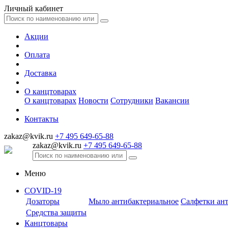
Личный кабинет
Акции
Оплата
Доставка
О канцтоварах
О канцтоварах
Новости
Сотрудники
Вакансии
Контакты
zakaz@kvik.ru
+7 495 649-65-88
zakaz@kvik.ru
+7 495 649-65-88
Меню
COVID-19
Дозаторы
Мыло антибактериальное
Салфетки ан
Средства защиты
Канцтовары