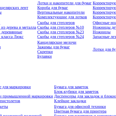
Лотки и накопители для бумаг
Корректирую
нцелярских лент
Короба для бумаг
Корректирую
ы
Вертикальные накопители
Корректирую
Комплектующие для лотков
Корректиру
ы
Скобы для степлеров
Офисные но
из дерева и металла
Скобы для степлеров №10
Ножницы де
 деревянные
Скобы для степлеров №23
Ножницы
 класса Люкс
Скобы для степлеров №24
Запасные ле
Канцелярские мелочи
и
Зажимы для бумаг
Лотки для б
Скрепки
Булавки
е для маркировки
Бумага для заметок
Блок-кубики для заметок
й и промышленной маркировки
Диспенсеры для закладок и блокн
-пистолетов
Клейкие закладки
кеты
Бумага для офисной техники
Цветная бумага для принтера
ой воздушной подушкой
Бумага для плоттеров и копирова