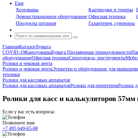
Еще
Хозтовары
Картриджи и тонеры
Демонстрационное оборудование
Офисная техника
Продукты питания
Галантерея, сувениры
Главная
Каталог
Бумага
COVID-19
Канцтовары
Бумага
Письменные принадлежности
Па
оборудование
Офисная техника
Спецодежда, инструменты
Мебел
Ролики и чековая лента
Ролики и чековая лента
Этикетки и оборудование для маркиров
техники
Ролики для кассовых аппаратов
Ролики для кассовых аппаратов
Ролики для принтеров
Ролики д
Ролики для касс и калькуляторов 57мм (
Если у вас есть вопросы:
Позвоните нам
+7 495 649-65-88