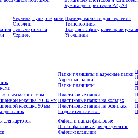
Бумага для принтеров А4, А3
Чернила, тушь, стержни
Принадлежности для черчения
Стержни
Транспортиры
остей
Тушь чертежная
Трафареты фигур, лекал, окружно
ми
Чернила
Угольники
П
Папки планшеты и адресные папки
П
Адресные папки
апок
П
Папки планшеты
зками
П
 арочным механизмом
Пластиковые папки
П
шириной корешка 70-80 мм
Пластиковые папки на кольцах
Б
шириной корешка 50 мм
Пластиковые папки на резинках
П
ы для папок
Разделители листов
П
ы для картотек
Файлы и папки файловые
Папки файловые для документов
ек
Файлы-вкладыши