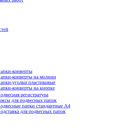
стей
апки-конверты
апки-конверты на молнии
апки-уголки пластиковые
апки-конверты на кнопке
одвесная регистратура
оксы для подвесных папок
одвесные папки стандартные А4
одставка для подвесных папок