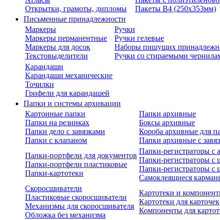
Открытки, грамоты, дипломы
Пакеты В4 (250х353мм)
Письменные принадлежности
Маркеры
Ручки
Маркеры перманентные
Ручки гелевые
Маркеры для досок
Наборы пишущих принадлежн
Текстовыделители
Ручки со стираемыми чернила
Карандаши
Карандаши механические
Точилки
Грифели для карандашей
Папки и системы архивации
Картонные папки
Папки архивные
Папки на резинках
Боксы архивные
Папки дело с завязками
Короба архивные для п
Папки с клапаном
Папки архивные с завя
Папки-регистраторы с
Папки-портфели для документов
Папки-регистраторы с 
Папки-портфели пластиковые
Папки-регистраторы с 
Папки-картотеки
Самоклеящиеся карман
Скоросшиватели
Картотеки и компонент
Пластиковые скоросшиватели
Картотеки для карточек
Механизмы для скоросшивателя
Компоненты для картот
Обложка без механизма