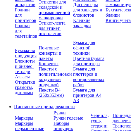
Этикетки для
аппаратов
Диспенсеры
самокопиру
складской и
Ролики
для закладок и
Бухгалтерск
промышленной
для
блокнотов
бланки
маркировки
принтеров
Клейкие
Книги учета
Этикет-лента
Ролики
закладки
для этикет-
для
пистолетов
телетайпов
Бумага для
Почтовые
офисной
Бумажная
конверты и
техники
продукция
пакеты
Цветная бумага
Блокноты
Конверты
для принтера
и бизнес-
Пакеты с
Бумага для
тетради
полиэтиленовой
плоттеров и
Атласы
воздушной
копировальных
Открытки,
подушкой
работ
грамоты,
Пакеты В4
Бумага для
дипломы
(250х353мм)
принтеров А4,
А3
Письменные принадлежности
Ручки
Чернила,
Принадл
Маркеры
Ручки гелевые
тушь,
для черч
Маркеры
Наборы
стержни
Транспо
перманентные
пишущих