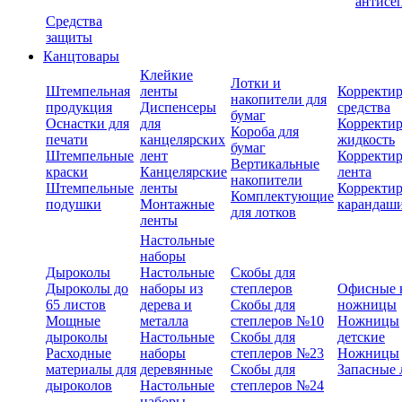
антисе
Средства
защиты
Канцтовары
Клейкие
Лотки и
Штемпельная
ленты
Корректи
накопители для
продукция
Диспенсеры
средства
бумаг
Оснастки для
для
Корректи
Короба для
печати
канцелярских
жидкость
бумаг
Штемпельные
лент
Корректи
Вертикальные
краски
Канцелярские
лента
накопители
Штемпельные
ленты
Корректи
Комплектующие
подушки
Монтажные
карандаш
для лотков
ленты
Настольные
наборы
Дыроколы
Настольные
Скобы для
Дыроколы до
наборы из
степлеров
Офисные 
65 листов
дерева и
Скобы для
ножницы
Мощные
металла
степлеров №10
Ножницы
дыроколы
Настольные
Скобы для
детские
Расходные
наборы
степлеров №23
Ножницы
материалы для
деревянные
Скобы для
Запасные 
дыроколов
Настольные
степлеров №24
наборы