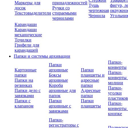
Стержни
Трафаре
Маркеры для
принадлежностей
Тушь
фигур, л
досок
Ручки со
чертежная
окружно
Текстовыделители
стираемыми
Чернила
Угольни
чернилами
Карандаши
Карандаши
механические
Точилки
Грифели для
карандашей
Папки и системы архивации
Папки-
Папки
конверты
Картонные
архивные
Папки
Папки-
папки
Боксы
планшеты и
конверты 
Папки на
архивные
адресные
молнии
резинках
Короба
папки
Папки-
Папки дело с
архивные для
Адресные
уголки
завязками
папок
папки
пластико
Папки с
Папки
Папки
Папки-
клапаном
архивные с
планшеты
конверты 
завязками
кнопке
Папки-
регистраторы с
Подвесна