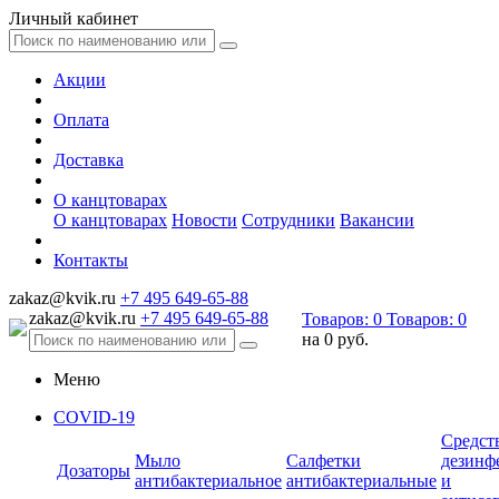
Личный кабинет
Акции
Оплата
Доставка
О канцтоварах
О канцтоварах
Новости
Сотрудники
Вакансии
Контакты
zakaz@kvik.ru
+7 495 649-65-88
zakaz@kvik.ru
+7 495 649-65-88
Товаров:
0
Товаров:
0
на
0 руб.
Меню
COVID-19
Средст
Мыло
Салфетки
дезинф
Дозаторы
антибактериальное
антибактериальные
и