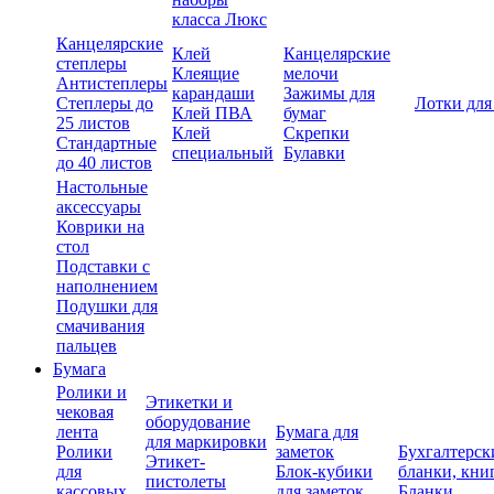
класса Люкс
Канцелярские
Клей
Канцелярские
степлеры
Клеящие
мелочи
Антистеплеры
карандаши
Зажимы для
Степлеры до
Лотки для
Клей ПВА
бумаг
25 листов
Клей
Скрепки
Стандартные
специальный
Булавки
до 40 листов
Настольные
аксессуары
Коврики на
стол
Подставки с
наполнением
Подушки для
смачивания
пальцев
Бумага
Ролики и
Этикетки и
чековая
оборудование
лента
Бумага для
для маркировки
Ролики
заметок
Бухгалтерск
Этикет-
для
Блок-кубики
бланки, кни
пистолеты
кассовых
для заметок
Бланки