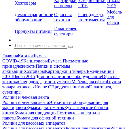
Картриджи
Ежедневники
Школа
Хозтовары
и тонеры
2016
2015
Мебель
Демонстрационное
Офисная
Спецодежда,
для
оборудование
техника
инструменты
офиса
Галантерея,
Продукты питания
сувениры
Главная
Каталог
Бумага
COVID-19
Канцтовары
Бумага
Письменные
принадлежности
Папки и системы
архивации
Хозтовары
Картриджи и тонеры
Ежедневники
2016
Школа 2015
Демонстрационное оборудование
Офисная
техника
Спецодежда, инструменты
Мебель для офиса
Группа
товара из экселя
Новое С
Продукты питания
Галантерея,
сувениры
Ролики и чековая лента
Ролики и чековая лента
Этикетки и оборудование для
маркировки
Бумага для заметок
Бухгалтерские бланки,
книги
Бумажная продукция
Почтовые конверты и
пакеты
Бумага для офисной техники
Ролики для кассовых аппаратов
Ролики для кассовых аппаратов
Ролики для принтеров
Ролики