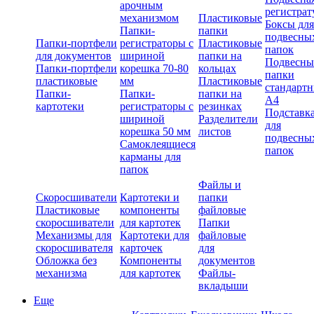
арочным
регистрат
механизмом
Пластиковые
Боксы для
Папки-
папки
подвесны
Папки-портфели
регистраторы с
Пластиковые
папок
для документов
шириной
папки на
Подвесны
Папки-портфели
корешка 70-80
кольцах
папки
пластиковые
мм
Пластиковые
стандарт
Папки-
Папки-
папки на
А4
картотеки
регистраторы с
резинках
Подставк
шириной
Разделители
для
корешка 50 мм
листов
подвесны
Самоклеящиеся
папок
карманы для
папок
Файлы и
Скоросшиватели
Картотеки и
папки
Пластиковые
компоненты
файловые
скоросшиватели
для картотек
Папки
Механизмы для
Картотеки для
файловые
скоросшивателя
карточек
для
Обложка без
Компоненты
документов
механизма
для картотек
Файлы-
вкладыши
Еще