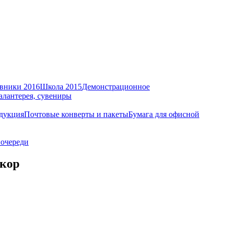
вники 2016
Школа 2015
Демонстрационное
алантерея, сувениры
дукция
Почтовые конверты и пакеты
Бумага для офисной
 очереди
/кор