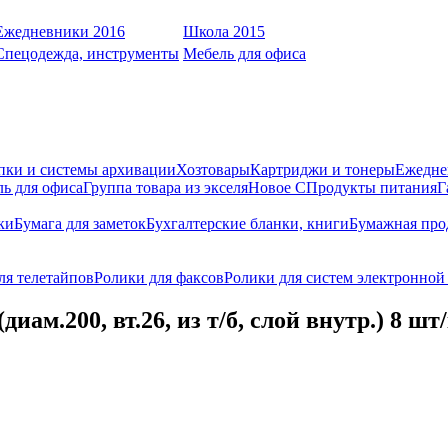
Ежедневники 2016
Школа 2015
Спецодежда, инструменты
Мебель для офиса
пки и системы архивации
Хозтовары
Картриджи и тонеры
Ежедне
ь для офиса
Группа товара из экселя
Новое С
Продукты питания
Г
ки
Бумага для заметок
Бухгалтерские бланки, книги
Бумажная про
ля телетайпов
Ролики для факсов
Ролики для систем электронной
иам.200, вт.26, из т/б, слой внутр.) 8 шт