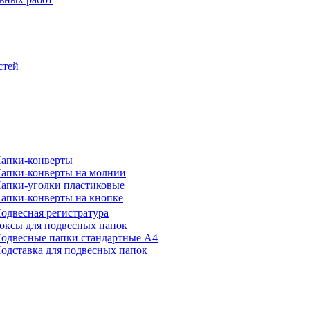
стей
апки-конверты
апки-конверты на молнии
апки-уголки пластиковые
апки-конверты на кнопке
одвесная регистратура
оксы для подвесных папок
одвесные папки стандартные А4
одставка для подвесных папок