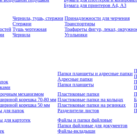
Бумага для принтеров А4, А3
Чернила, тушь, стержни
Принадлежности для черчения
Стержни
Транспортиры
остей
Тушь чертежная
Трафареты фигур, лекал, окружно
ми
Чернила
Угольники
П
Папки планшеты и адресные папки
П
Адресные папки
апок
П
Папки планшеты
зками
П
 арочным механизмом
Пластиковые папки
П
шириной корешка 70-80 мм
Пластиковые папки на кольцах
Б
шириной корешка 50 мм
Пластиковые папки на резинках
П
ы для папок
Разделители листов
П
ы для картотек
Файлы и папки файловые
Папки файловые для документов
ек
Файлы-вкладыши