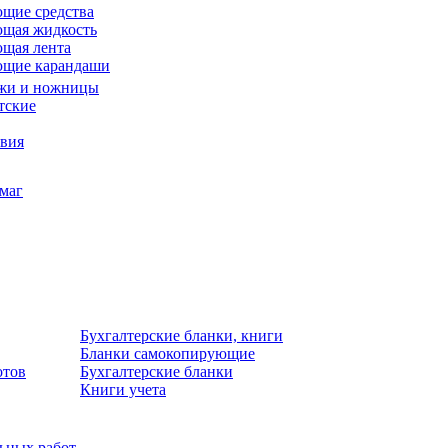
щие средства
щая жидкость
щая лента
ющие карандаши
жи и ножницы
тские
звия
умаг
Бухгалтерские бланки, книги
Бланки самокопирующие
отов
Бухгалтерские бланки
Книги учета
льных работ