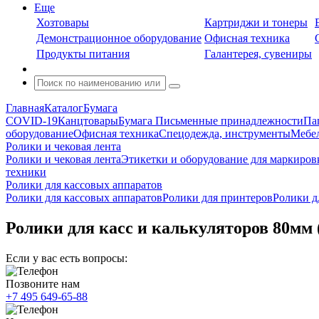
Еще
Хозтовары
Картриджи и тонеры
Демонстрационное оборудование
Офисная техника
Продукты питания
Галантерея, сувениры
Главная
Каталог
Бумага
COVID-19
Канцтовары
Бумага
Письменные принадлежности
Па
оборудование
Офисная техника
Спецодежда, инструменты
Мебел
Ролики и чековая лента
Ролики и чековая лента
Этикетки и оборудование для маркиров
техники
Ролики для кассовых аппаратов
Ролики для кассовых аппаратов
Ролики для принтеров
Ролики д
Ролики для касс и калькуляторов 80мм (д
Если у вас есть вопросы:
Позвоните нам
+7 495 649-65-88