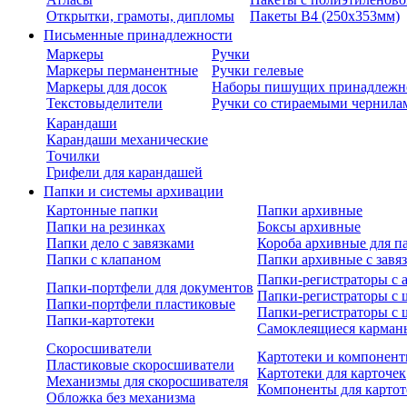
Открытки, грамоты, дипломы
Пакеты В4 (250х353мм)
Письменные принадлежности
Маркеры
Ручки
Маркеры перманентные
Ручки гелевые
Маркеры для досок
Наборы пишущих принадлежн
Текстовыделители
Ручки со стираемыми чернила
Карандаши
Карандаши механические
Точилки
Грифели для карандашей
Папки и системы архивации
Картонные папки
Папки архивные
Папки на резинках
Боксы архивные
Папки дело с завязками
Короба архивные для п
Папки с клапаном
Папки архивные с завя
Папки-регистраторы с
Папки-портфели для документов
Папки-регистраторы с 
Папки-портфели пластиковые
Папки-регистраторы с 
Папки-картотеки
Самоклеящиеся карман
Скоросшиватели
Картотеки и компонент
Пластиковые скоросшиватели
Картотеки для карточек
Механизмы для скоросшивателя
Компоненты для картот
Обложка без механизма