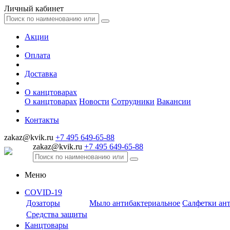
Личный кабинет
Акции
Оплата
Доставка
О канцтоварах
О канцтоварах
Новости
Сотрудники
Вакансии
Контакты
zakaz@kvik.ru
+7 495 649-65-88
zakaz@kvik.ru
+7 495 649-65-88
Меню
COVID-19
Дозаторы
Мыло антибактериальное
Салфетки ан
Средства защиты
Канцтовары