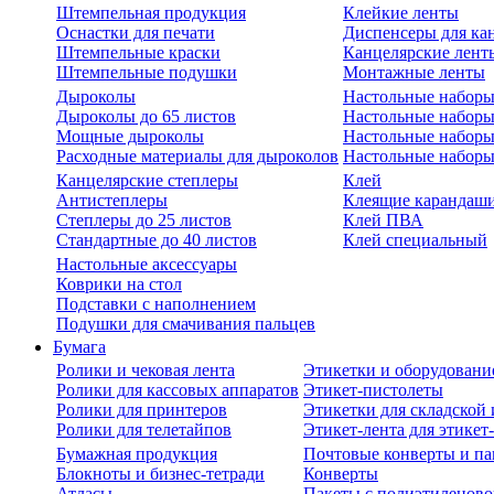
Штемпельная продукция
Клейкие ленты
Оснастки для печати
Диспенсеры для ка
Штемпельные краски
Канцелярские лент
Штемпельные подушки
Монтажные ленты
Дыроколы
Настольные набор
Дыроколы до 65 листов
Настольные наборы 
Мощные дыроколы
Настольные наборы
Расходные материалы для дыроколов
Настольные наборы
Канцелярские степлеры
Клей
Антистеплеры
Клеящие карандаш
Степлеры до 25 листов
Клей ПВА
Стандартные до 40 листов
Клей специальный
Настольные аксессуары
Коврики на стол
Подставки с наполнением
Подушки для смачивания пальцев
Бумага
Ролики и чековая лента
Этикетки и оборудовани
Ролики для кассовых аппаратов
Этикет-пистолеты
Ролики для принтеров
Этикетки для складско
Ролики для телетайпов
Этикет-лента для этикет
Бумажная продукция
Почтовые конверты и па
Блокноты и бизнес-тетради
Конверты
Атласы
Пакеты с полиэтиленов