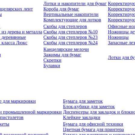
Лотки и накопители для бумаг
Корректирую
нцелярских лент
Короба для бумаг
Корректирую
ы
Вертикальные накопители
Корректирую
Комплектующие для лотков
Корректиру
ы
Скобы для степлеров
Офисные но
из дерева и металла
Скобы для степлеров №10
Ножницы де
 деревянные
Скобы для степлеров №23
Ножницы
 класса Люкс
Скобы для степлеров №24
Запасные ле
Канцелярские мелочи
и
Зажимы для бумаг
Лотки для б
Скрепки
Булавки
е для маркировки
Бумага для заметок
Блок-кубики для заметок
й и промышленной маркировки
Диспенсеры для закладок и блокн
-пистолетов
Клейкие закладки
кеты
Бумага для офисной техники
Цветная бумага для принтера
ой воздушной подушкой
Бумага для плоттеров и копирова