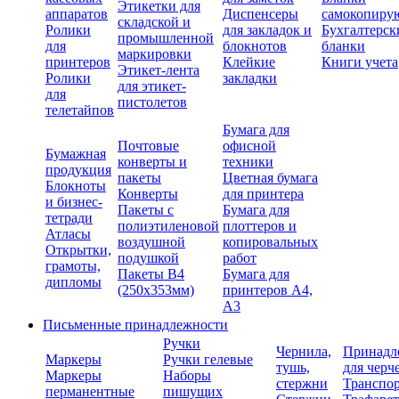
Этикетки для
аппаратов
Диспенсеры
самокопиру
складской и
Ролики
для закладок и
Бухгалтерск
промышленной
для
блокнотов
бланки
маркировки
принтеров
Клейкие
Книги учета
Этикет-лента
Ролики
закладки
для этикет-
для
пистолетов
телетайпов
Бумага для
Почтовые
офисной
Бумажная
конверты и
техники
продукция
пакеты
Цветная бумага
Блокноты
Конверты
для принтера
и бизнес-
Пакеты с
Бумага для
тетради
полиэтиленовой
плоттеров и
Атласы
воздушной
копировальных
Открытки,
подушкой
работ
грамоты,
Пакеты В4
Бумага для
дипломы
(250х353мм)
принтеров А4,
А3
Письменные принадлежности
Ручки
Чернила,
Принадл
Маркеры
Ручки гелевые
тушь,
для черч
Маркеры
Наборы
стержни
Транспо
перманентные
пишущих