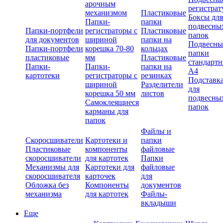
арочным
регистрат
механизмом
Пластиковые
Боксы для
Папки-
папки
подвесны
Папки-портфели
регистраторы с
Пластиковые
папок
для документов
шириной
папки на
Подвесны
Папки-портфели
корешка 70-80
кольцах
папки
пластиковые
мм
Пластиковые
стандарт
Папки-
Папки-
папки на
А4
картотеки
регистраторы с
резинках
Подставк
шириной
Разделители
для
корешка 50 мм
листов
подвесны
Самоклеящиеся
папок
карманы для
папок
Файлы и
Скоросшиватели
Картотеки и
папки
Пластиковые
компоненты
файловые
скоросшиватели
для картотек
Папки
Механизмы для
Картотеки для
файловые
скоросшивателя
карточек
для
Обложка без
Компоненты
документов
механизма
для картотек
Файлы-
вкладыши
Еще