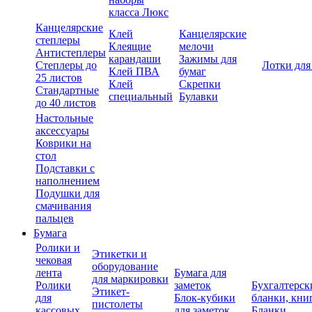
класса Люкс
Канцелярские
Клей
Канцелярские
степлеры
Клеящие
мелочи
Антистеплеры
карандаши
Зажимы для
Степлеры до
Лотки для
Клей ПВА
бумаг
25 листов
Клей
Скрепки
Стандартные
специальный
Булавки
до 40 листов
Настольные
аксессуары
Коврики на
стол
Подставки с
наполнением
Подушки для
смачивания
пальцев
Бумага
Ролики и
Этикетки и
чековая
оборудование
лента
Бумага для
для маркировки
Ролики
заметок
Бухгалтерск
Этикет-
для
Блок-кубики
бланки, кни
пистолеты
кассовых
для заметок
Бланки