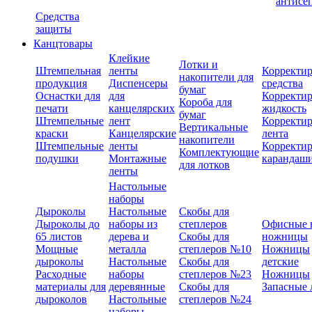
антисе
Средства
защиты
Канцтовары
Клейкие
Лотки и
Штемпельная
ленты
Корректи
накопители для
продукция
Диспенсеры
средства
бумаг
Оснастки для
для
Корректи
Короба для
печати
канцелярских
жидкость
бумаг
Штемпельные
лент
Корректи
Вертикальные
краски
Канцелярские
лента
накопители
Штемпельные
ленты
Корректи
Комплектующие
подушки
Монтажные
карандаш
для лотков
ленты
Настольные
наборы
Дыроколы
Настольные
Скобы для
Дыроколы до
наборы из
степлеров
Офисные 
65 листов
дерева и
Скобы для
ножницы
Мощные
металла
степлеров №10
Ножницы
дыроколы
Настольные
Скобы для
детские
Расходные
наборы
степлеров №23
Ножницы
материалы для
деревянные
Скобы для
Запасные 
дыроколов
Настольные
степлеров №24
наборы