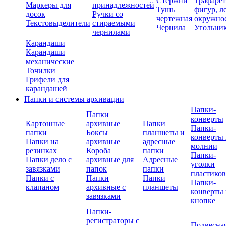
Стержни
Трафаре
Маркеры для
принадлежностей
Тушь
фигур, л
досок
Ручки со
чертежная
окружно
Текстовыделители
стираемыми
Чернила
Угольни
чернилами
Карандаши
Карандаши
механические
Точилки
Грифели для
карандашей
Папки и системы архивации
Папки-
Папки
конверты
Картонные
архивные
Папки
Папки-
папки
Боксы
планшеты и
конверты 
Папки на
архивные
адресные
молнии
резинках
Короба
папки
Папки-
Папки дело с
архивные для
Адресные
уголки
завязками
папок
папки
пластико
Папки с
Папки
Папки
Папки-
клапаном
архивные с
планшеты
конверты 
завязками
кнопке
Папки-
регистраторы с
Подвесна