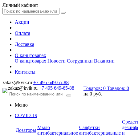
Личный кабинет
Акции
Оплата
Доставка
О канцтоварах
О канцтоварах
Новости
Сотрудники
Вакансии
Контакты
zakaz@kvik.ru
+7 495 649-65-88
zakaz@kvik.ru
+7 495 649-65-88
Товаров:
0
Товаров:
0
на
0 руб.
Меню
COVID-19
Средст
Мыло
Салфетки
дезинф
Дозаторы
антибактериальное
антибактериальные
и