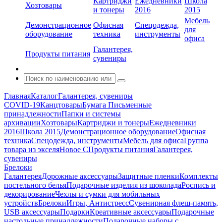
Картриджи
Ежедневники
Школа
Хозтовары
и тонеры
2016
2015
Мебель
Демонстрационное
Офисная
Спецодежда,
для
оборудование
техника
инструменты
офиса
Галантерея,
Продукты питания
сувениры
Главная
Каталог
Галантерея, сувениры
COVID-19
Канцтовары
Бумага
Письменные
принадлежности
Папки и системы
архивации
Хозтовары
Картриджи и тонеры
Ежедневники
2016
Школа 2015
Демонстрационное оборудование
Офисная
техника
Спецодежда, инструменты
Мебель для офиса
Группа
товара из экселя
Новое С
Продукты питания
Галантерея,
сувениры
Брелоки
Галантерея
Дорожные аксессуары
Защитные пленки
Комплекты
постельного белья
Подарочные изделия из шоколада
Роспись и
декорирование
Чехлы и сумки для мобильных
устройств
Брелоки
Игры, Антистресс
Сувенирная флеш-память,
USB аксессуары
Подарки
Креативные аксессуары
Подарочные
настольные принадлежности
Подарочные наборы с