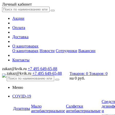
Личный кабинет
Акции
Оплата
Доставка
О канцтоварах
О канцтоварах
Новости
Сотрудники
Вакансии
Контакты
zakaz@kvik.ru
+7 495 649-65-88
zakaz@kvik.ru
+7 495 649-65-88
Товаров:
0
Товаров:
0
на
0 руб.
Меню
COVID-19
Средст
Мыло
Салфетки
дезинф
Дозаторы
антибактериальное
антибактериальные
и