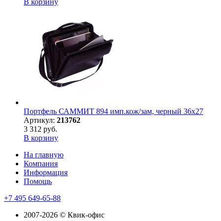
В корзину
Портфель САММИТ 894 имп.кож/зам, черный 36х27
Артикул:
213762
3 312 руб.
В корзину
На главную
Компания
Информация
Помощь
+7 495 649-65-88
2007-2026 © Квик-офис