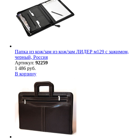
Папка из кож/зам из кож/зам ЛИДЕР м129 с зажимом,
черный, Россия
Артикул:
92259
1 486 руб.
В корзину