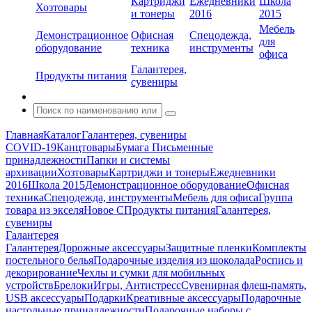
Картриджи
Ежедневники
Школа
Хозтовары
и тонеры
2016
2015
Мебель
Демонстрационное
Офисная
Спецодежда,
для
оборудование
техника
инструменты
офиса
Галантерея,
Продукты питания
сувениры
Главная
Каталог
Галантерея, сувениры
COVID-19
Канцтовары
Бумага
Письменные
принадлежности
Папки и системы
архивации
Хозтовары
Картриджи и тонеры
Ежедневники
2016
Школа 2015
Демонстрационное оборудование
Офисная
техника
Спецодежда, инструменты
Мебель для офиса
Группа
товара из экселя
Новое С
Продукты питания
Галантерея,
сувениры
Галантерея
Галантерея
Дорожные аксессуары
Защитные пленки
Комплекты
постельного белья
Подарочные изделия из шоколада
Роспись и
декорирование
Чехлы и сумки для мобильных
устройств
Брелоки
Игры, Антистресс
Сувенирная флеш-память,
USB аксессуары
Подарки
Креативные аксессуары
Подарочные
настольные принадлежности
Подарочные наборы с