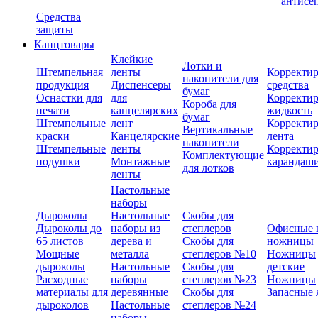
антисе
Средства
защиты
Канцтовары
Клейкие
Лотки и
Штемпельная
ленты
Корректи
накопители для
продукция
Диспенсеры
средства
бумаг
Оснастки для
для
Корректи
Короба для
печати
канцелярских
жидкость
бумаг
Штемпельные
лент
Корректи
Вертикальные
краски
Канцелярские
лента
накопители
Штемпельные
ленты
Корректи
Комплектующие
подушки
Монтажные
карандаш
для лотков
ленты
Настольные
наборы
Дыроколы
Настольные
Скобы для
Дыроколы до
наборы из
степлеров
Офисные 
65 листов
дерева и
Скобы для
ножницы
Мощные
металла
степлеров №10
Ножницы
дыроколы
Настольные
Скобы для
детские
Расходные
наборы
степлеров №23
Ножницы
материалы для
деревянные
Скобы для
Запасные 
дыроколов
Настольные
степлеров №24
наборы