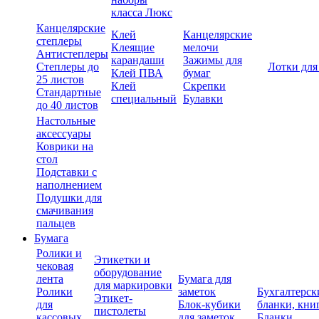
класса Люкс
Канцелярские
Клей
Канцелярские
степлеры
Клеящие
мелочи
Антистеплеры
карандаши
Зажимы для
Степлеры до
Лотки для
Клей ПВА
бумаг
25 листов
Клей
Скрепки
Стандартные
специальный
Булавки
до 40 листов
Настольные
аксессуары
Коврики на
стол
Подставки с
наполнением
Подушки для
смачивания
пальцев
Бумага
Ролики и
Этикетки и
чековая
оборудование
лента
Бумага для
для маркировки
Ролики
заметок
Бухгалтерск
Этикет-
для
Блок-кубики
бланки, кни
пистолеты
кассовых
для заметок
Бланки