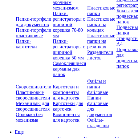
арочным
регистрат
механизмом
Пластиковые
Боксы для
Папки-
папки
подвесны
Папки-портфели
регистраторы с
Пластиковые
папок
для документов
шириной
папки на
Подвесны
Папки-портфели
корешка 70-80
кольцах
папки
пластиковые
мм
Пластиковые
стандарт
Папки-
Папки-
папки на
А4
картотеки
регистраторы с
резинках
Подставк
шириной
Разделители
для
корешка 50 мм
листов
подвесны
Самоклеящиеся
папок
карманы для
папок
Файлы и
Скоросшиватели
Картотеки и
папки
Пластиковые
компоненты
файловые
скоросшиватели
для картотек
Папки
Механизмы для
Картотеки для
файловые
скоросшивателя
карточек
для
Обложка без
Компоненты
документов
механизма
для картотек
Файлы-
вкладыши
Еще