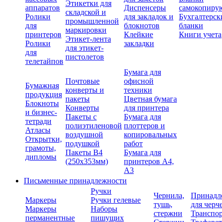
Этикетки для
аппаратов
Диспенсеры
самокопиру
складской и
Ролики
для закладок и
Бухгалтерск
промышленной
для
блокнотов
бланки
маркировки
принтеров
Клейкие
Книги учета
Этикет-лента
Ролики
закладки
для этикет-
для
пистолетов
телетайпов
Бумага для
Почтовые
офисной
Бумажная
конверты и
техники
продукция
пакеты
Цветная бумага
Блокноты
Конверты
для принтера
и бизнес-
Пакеты с
Бумага для
тетради
полиэтиленовой
плоттеров и
Атласы
воздушной
копировальных
Открытки,
подушкой
работ
грамоты,
Пакеты В4
Бумага для
дипломы
(250х353мм)
принтеров А4,
А3
Письменные принадлежности
Ручки
Чернила,
Принадл
Маркеры
Ручки гелевые
тушь,
для черч
Маркеры
Наборы
стержни
Транспо
перманентные
пишущих