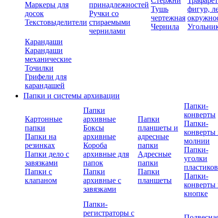
Стержни
Трафаре
Маркеры для
принадлежностей
Тушь
фигур, л
досок
Ручки со
чертежная
окружно
Текстовыделители
стираемыми
Чернила
Угольни
чернилами
Карандаши
Карандаши
механические
Точилки
Грифели для
карандашей
Папки и системы архивации
Папки-
Папки
конверты
Картонные
архивные
Папки
Папки-
папки
Боксы
планшеты и
конверты 
Папки на
архивные
адресные
молнии
резинках
Короба
папки
Папки-
Папки дело с
архивные для
Адресные
уголки
завязками
папок
папки
пластико
Папки с
Папки
Папки
Папки-
клапаном
архивные с
планшеты
конверты 
завязками
кнопке
Папки-
регистраторы с
Подвесна