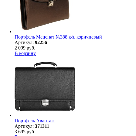
Портфель Меценат №388 к/з, коричневый
Артикул:
92256
2 099 руб.
В корзину
Портфель Авантаж
Артикул:
371311
3 695 руб.