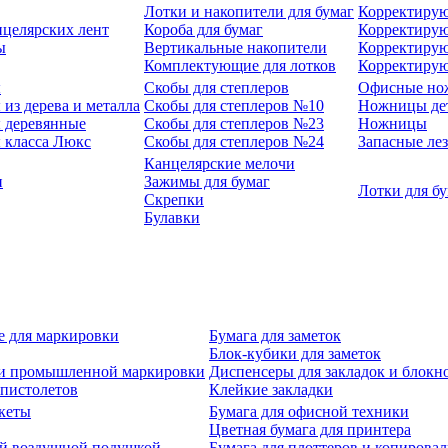
Лотки и накопители для бумаг
Корректирую
нцелярских лент
Короба для бумаг
Корректирую
ы
Вертикальные накопители
Корректирую
Комплектующие для лотков
Корректиру
ы
Скобы для степлеров
Офисные но
из дерева и металла
Скобы для степлеров №10
Ножницы де
 деревянные
Скобы для степлеров №23
Ножницы
 класса Люкс
Скобы для степлеров №24
Запасные ле
Канцелярские мелочи
и
Зажимы для бумаг
Лотки для б
Скрепки
Булавки
е для маркировки
Бумага для заметок
Блок-кубики для заметок
й и промышленной маркировки
Диспенсеры для закладок и блокн
-пистолетов
Клейкие закладки
кеты
Бумага для офисной техники
Цветная бумага для принтера
ой воздушной подушкой
Бумага для плоттеров и копирова