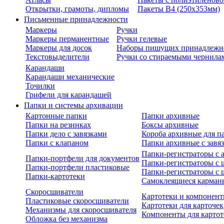
Открытки, грамоты, дипломы
Пакеты В4 (250х353мм)
Письменные принадлежности
Маркеры
Ручки
Маркеры перманентные
Ручки гелевые
Маркеры для досок
Наборы пишущих принадлежн
Текстовыделители
Ручки со стираемыми чернила
Карандаши
Карандаши механические
Точилки
Грифели для карандашей
Папки и системы архивации
Картонные папки
Папки архивные
Папки на резинках
Боксы архивные
Папки дело с завязками
Короба архивные для п
Папки с клапаном
Папки архивные с завя
Папки-регистраторы с
Папки-портфели для документов
Папки-регистраторы с 
Папки-портфели пластиковые
Папки-регистраторы с 
Папки-картотеки
Самоклеящиеся карман
Скоросшиватели
Картотеки и компонент
Пластиковые скоросшиватели
Картотеки для карточек
Механизмы для скоросшивателя
Компоненты для картот
Обложка без механизма