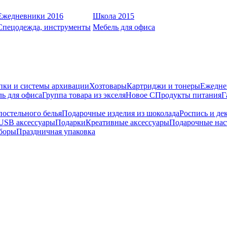
Ежедневники 2016
Школа 2015
Спецодежда, инструменты
Мебель для офиса
пки и системы архивации
Хозтовары
Картриджи и тонеры
Ежедне
ь для офиса
Группа товара из экселя
Новое С
Продукты питания
Г
остельного белья
Подарочные изделия из шоколада
Роспись и де
USB аксессуары
Подарки
Креативные аксессуары
Подарочные нас
боры
Праздничная упаковка