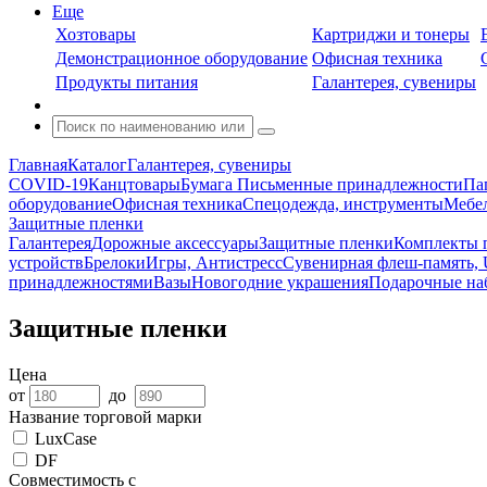
Еще
Хозтовары
Картриджи и тонеры
Демонстрационное оборудование
Офисная техника
Продукты питания
Галантерея, сувениры
Главная
Каталог
Галантерея, сувениры
COVID-19
Канцтовары
Бумага
Письменные принадлежности
Па
оборудование
Офисная техника
Спецодежда, инструменты
Мебел
Защитные пленки
Галантерея
Дорожные аксессуары
Защитные пленки
Комплекты п
устройств
Брелоки
Игры, Антистресс
Сувенирная флеш-память, 
принадлежностями
Вазы
Новогодние украшения
Подарочные на
Защитные пленки
Цена
от
до
Название торговой марки
LuxCase
DF
Совместимость с