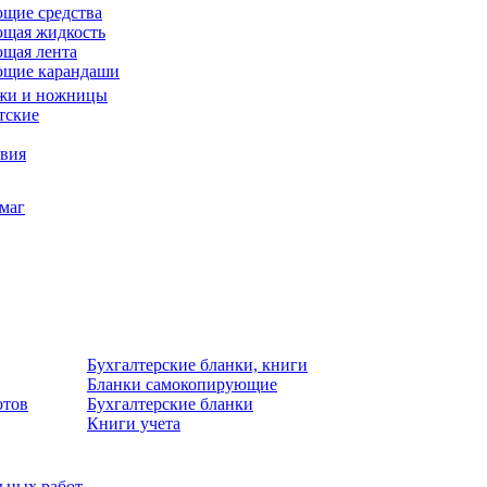
щие средства
щая жидкость
щая лента
ющие карандаши
жи и ножницы
тские
звия
умаг
Бухгалтерские бланки, книги
Бланки самокопирующие
отов
Бухгалтерские бланки
Книги учета
льных работ