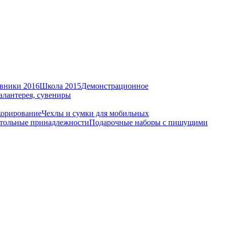
вники 2016
Школа 2015
Демонстрационное
алантерея, сувениры
корирование
Чехлы и сумки для мобильных
тольные принадлежности
Подарочные наборы с пишущими