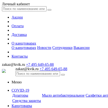
Личный кабинет
Акции
Оплата
Доставка
О канцтоварах
О канцтоварах
Новости
Сотрудники
Вакансии
Контакты
zakaz@kvik.ru
+7 495 649-65-88
zakaz@kvik.ru
+7 495 649-65-88
Меню
COVID-19
Дозаторы
Мыло антибактериальное
Салфетки ан
Средства защиты
Канцтовары