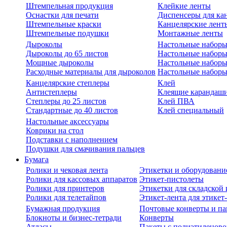
Штемпельная продукция
Клейкие ленты
Оснастки для печати
Диспенсеры для ка
Штемпельные краски
Канцелярские лент
Штемпельные подушки
Монтажные ленты
Дыроколы
Настольные набор
Дыроколы до 65 листов
Настольные наборы 
Мощные дыроколы
Настольные наборы
Расходные материалы для дыроколов
Настольные наборы
Канцелярские степлеры
Клей
Антистеплеры
Клеящие карандаш
Степлеры до 25 листов
Клей ПВА
Стандартные до 40 листов
Клей специальный
Настольные аксессуары
Коврики на стол
Подставки с наполнением
Подушки для смачивания пальцев
Бумага
Ролики и чековая лента
Этикетки и оборудовани
Ролики для кассовых аппаратов
Этикет-пистолеты
Ролики для принтеров
Этикетки для складско
Ролики для телетайпов
Этикет-лента для этикет
Бумажная продукция
Почтовые конверты и па
Блокноты и бизнес-тетради
Конверты
Атласы
Пакеты с полиэтиленов