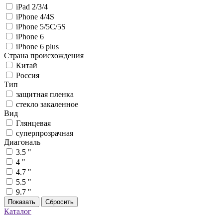
iPad 2/3/4
iPhone 4/4S
iPhone 5/5C/5S
iPhone 6
iPhone 6 plus
Страна происхождения
Китай
Россия
Тип
защитная пленка
стекло закаленное
Вид
Глянцевая
суперпрозрачная
Диагональ
3.5 "
4 "
4.7 "
5.5 "
9.7 "
Показать
Сбросить
Каталог