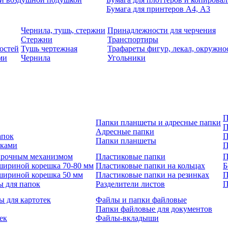
Бумага для принтеров А4, А3
Чернила, тушь, стержни
Принадлежности для черчения
Стержни
Транспортиры
остей
Тушь чертежная
Трафареты фигур, лекал, окружно
ми
Чернила
Угольники
П
Папки планшеты и адресные папки
П
Адресные папки
апок
П
Папки планшеты
зками
П
 арочным механизмом
Пластиковые папки
П
шириной корешка 70-80 мм
Пластиковые папки на кольцах
Б
шириной корешка 50 мм
Пластиковые папки на резинках
П
ы для папок
Разделители листов
П
ы для картотек
Файлы и папки файловые
Папки файловые для документов
ек
Файлы-вкладыши