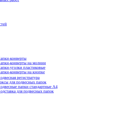
стей
апки-конверты
апки-конверты на молнии
апки-уголки пластиковые
апки-конверты на кнопке
одвесная регистратура
оксы для подвесных папок
одвесные папки стандартные А4
одставка для подвесных папок