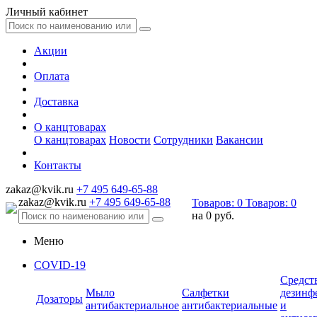
Личный кабинет
Акции
Оплата
Доставка
О канцтоварах
О канцтоварах
Новости
Сотрудники
Вакансии
Контакты
zakaz@kvik.ru
+7 495 649-65-88
zakaz@kvik.ru
+7 495 649-65-88
Товаров:
0
Товаров:
0
на
0 руб.
Меню
COVID-19
Средст
Мыло
Салфетки
дезинф
Дозаторы
антибактериальное
антибактериальные
и