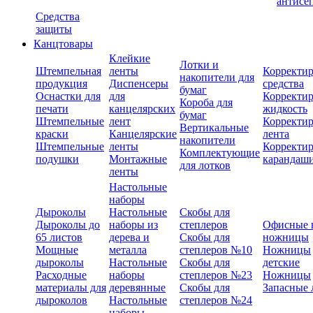
антисе
Средства
защиты
Канцтовары
Клейкие
Лотки и
Штемпельная
ленты
Корректи
накопители для
продукция
Диспенсеры
средства
бумаг
Оснастки для
для
Корректи
Короба для
печати
канцелярских
жидкость
бумаг
Штемпельные
лент
Корректи
Вертикальные
краски
Канцелярские
лента
накопители
Штемпельные
ленты
Корректи
Комплектующие
подушки
Монтажные
карандаш
для лотков
ленты
Настольные
наборы
Дыроколы
Настольные
Скобы для
Дыроколы до
наборы из
степлеров
Офисные 
65 листов
дерева и
Скобы для
ножницы
Мощные
металла
степлеров №10
Ножницы
дыроколы
Настольные
Скобы для
детские
Расходные
наборы
степлеров №23
Ножницы
материалы для
деревянные
Скобы для
Запасные 
дыроколов
Настольные
степлеров №24
наборы