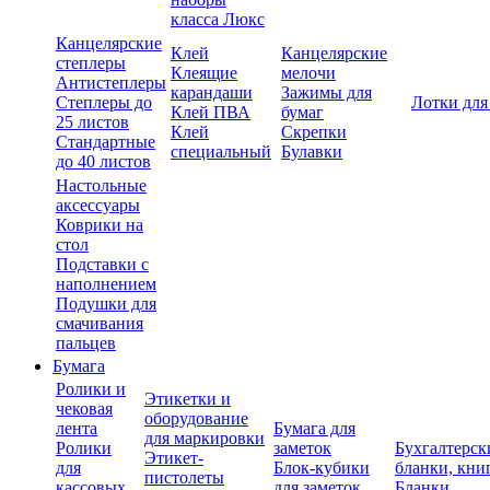
класса Люкс
Канцелярские
Клей
Канцелярские
степлеры
Клеящие
мелочи
Антистеплеры
карандаши
Зажимы для
Степлеры до
Лотки для
Клей ПВА
бумаг
25 листов
Клей
Скрепки
Стандартные
специальный
Булавки
до 40 листов
Настольные
аксессуары
Коврики на
стол
Подставки с
наполнением
Подушки для
смачивания
пальцев
Бумага
Ролики и
Этикетки и
чековая
оборудование
лента
Бумага для
для маркировки
Ролики
заметок
Бухгалтерск
Этикет-
для
Блок-кубики
бланки, кни
пистолеты
кассовых
для заметок
Бланки