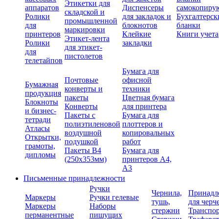
Этикетки для
аппаратов
Диспенсеры
самокопиру
складской и
Ролики
для закладок и
Бухгалтерск
промышленной
для
блокнотов
бланки
маркировки
принтеров
Клейкие
Книги учета
Этикет-лента
Ролики
закладки
для этикет-
для
пистолетов
телетайпов
Бумага для
Почтовые
офисной
Бумажная
конверты и
техники
продукция
пакеты
Цветная бумага
Блокноты
Конверты
для принтера
и бизнес-
Пакеты с
Бумага для
тетради
полиэтиленовой
плоттеров и
Атласы
воздушной
копировальных
Открытки,
подушкой
работ
грамоты,
Пакеты В4
Бумага для
дипломы
(250х353мм)
принтеров А4,
А3
Письменные принадлежности
Ручки
Чернила,
Принадл
Маркеры
Ручки гелевые
тушь,
для черч
Маркеры
Наборы
стержни
Транспо
перманентные
пишущих