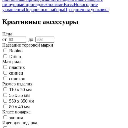
пишущими принадлежностями
Вазы
Новогодние
украшения
Подарочные наборы
Праздничная упаковка
Креативные аксессуары
Цена
от
до
Название торговой марки
Bobino
Driinn
Материал
пластик
свинец
силикон
Размер изделия
110 х 50 мм
55 х 35 мм
550 х 350 мм
80 х 40 мм
Класс подарка
эконом
Идеи для подарка