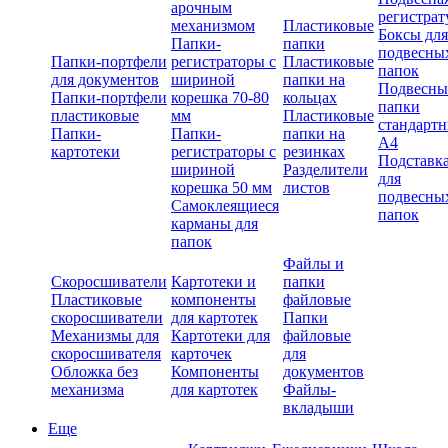
арочным
регистрат
механизмом
Пластиковые
Боксы для
Папки-
папки
подвесны
Папки-портфели
регистраторы с
Пластиковые
папок
для документов
шириной
папки на
Подвесны
Папки-портфели
корешка 70-80
кольцах
папки
пластиковые
мм
Пластиковые
стандарт
Папки-
Папки-
папки на
А4
картотеки
регистраторы с
резинках
Подставк
шириной
Разделители
для
корешка 50 мм
листов
подвесны
Самоклеящиеся
папок
карманы для
папок
Файлы и
Скоросшиватели
Картотеки и
папки
Пластиковые
компоненты
файловые
скоросшиватели
для картотек
Папки
Механизмы для
Картотеки для
файловые
скоросшивателя
карточек
для
Обложка без
Компоненты
документов
механизма
для картотек
Файлы-
вкладыши
Еще