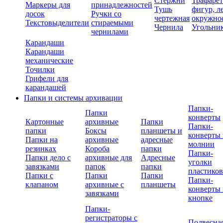
Стержни
Трафаре
Маркеры для
принадлежностей
Тушь
фигур, л
досок
Ручки со
чертежная
окружно
Текстовыделители
стираемыми
Чернила
Угольни
чернилами
Карандаши
Карандаши
механические
Точилки
Грифели для
карандашей
Папки и системы архивации
Папки-
Папки
конверты
Картонные
архивные
Папки
Папки-
папки
Боксы
планшеты и
конверты 
Папки на
архивные
адресные
молнии
резинках
Короба
папки
Папки-
Папки дело с
архивные для
Адресные
уголки
завязками
папок
папки
пластико
Папки с
Папки
Папки
Папки-
клапаном
архивные с
планшеты
конверты 
завязками
кнопке
Папки-
регистраторы с
Подвесна