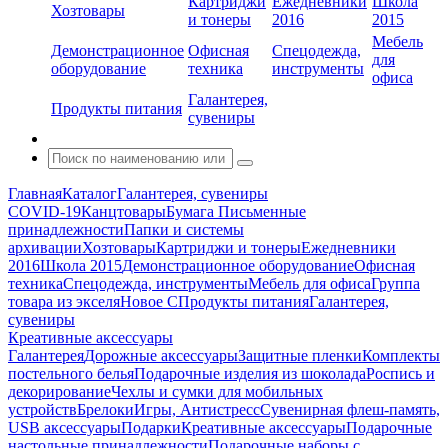
Картриджи
Ежедневники
Школа
Хозтовары
и тонеры
2016
2015
Мебель
Демонстрационное
Офисная
Спецодежда,
для
оборудование
техника
инструменты
офиса
Галантерея,
Продукты питания
сувениры
Главная
Каталог
Галантерея, сувениры
COVID-19
Канцтовары
Бумага
Письменные
принадлежности
Папки и системы
архивации
Хозтовары
Картриджи и тонеры
Ежедневники
2016
Школа 2015
Демонстрационное оборудование
Офисная
техника
Спецодежда, инструменты
Мебель для офиса
Группа
товара из экселя
Новое С
Продукты питания
Галантерея,
сувениры
Креативные аксессуары
Галантерея
Дорожные аксессуары
Защитные пленки
Комплекты
постельного белья
Подарочные изделия из шоколада
Роспись и
декорирование
Чехлы и сумки для мобильных
устройств
Брелоки
Игры, Антистресс
Сувенирная флеш-память,
USB аксессуары
Подарки
Креативные аксессуары
Подарочные
настольные принадлежности
Подарочные наборы с