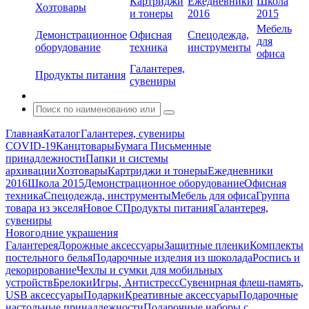
Картриджи
Ежедневники
Школа
Хозтовары
и тонеры
2016
2015
Мебель
Демонстрационное
Офисная
Спецодежда,
для
оборудование
техника
инструменты
офиса
Галантерея,
Продукты питания
сувениры
Главная
Каталог
Галантерея, сувениры
COVID-19
Канцтовары
Бумага
Письменные
принадлежности
Папки и системы
архивации
Хозтовары
Картриджи и тонеры
Ежедневники
2016
Школа 2015
Демонстрационное оборудование
Офисная
техника
Спецодежда, инструменты
Мебель для офиса
Группа
товара из экселя
Новое С
Продукты питания
Галантерея,
сувениры
Новогодние украшения
Галантерея
Дорожные аксессуары
Защитные пленки
Комплекты
постельного белья
Подарочные изделия из шоколада
Роспись и
декорирование
Чехлы и сумки для мобильных
устройств
Брелоки
Игры, Антистресс
Сувенирная флеш-память,
USB аксессуары
Подарки
Креативные аксессуары
Подарочные
настольные принадлежности
Подарочные наборы с