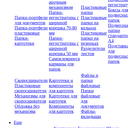
арочным
регистрат
механизмом
Пластиковые
Боксы для
Папки-
папки
подвесны
Папки-портфели
регистраторы с
Пластиковые
папок
для документов
шириной
папки на
Подвесны
Папки-портфели
корешка 70-80
кольцах
папки
пластиковые
мм
Пластиковые
стандарт
Папки-
Папки-
папки на
А4
картотеки
регистраторы с
резинках
Подставк
шириной
Разделители
для
корешка 50 мм
листов
подвесны
Самоклеящиеся
папок
карманы для
папок
Файлы и
Скоросшиватели
Картотеки и
папки
Пластиковые
компоненты
файловые
скоросшиватели
для картотек
Папки
Механизмы для
Картотеки для
файловые
скоросшивателя
карточек
для
Обложка без
Компоненты
документов
механизма
для картотек
Файлы-
вкладыши
Еще