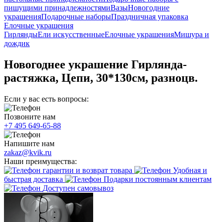
пишущими принадлежностями
Вазы
Новогодние
украшения
Подарочные наборы
Праздничная упаковка
Елочные украшения
Гирлянды
Ели искусственные
Елочные украшения
Мишура и
дождик
Новогоднее украшение Гирлянда-
растяжка, Цепи, 30*130см, разноцв.
Если у вас есть вопросы:
Позвоните нам
+7 495 649-65-88
Напишите нам
zakaz@kvik.ru
Наши преимущества:
гарантии и возврат товара
Удобная и
быстрая доставка
Подарки постоянным клиентам
Доступен самовывоз