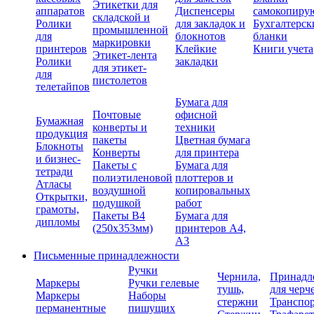
Этикетки для
аппаратов
Диспенсеры
самокопиру
складской и
Ролики
для закладок и
Бухгалтерск
промышленной
для
блокнотов
бланки
маркировки
принтеров
Клейкие
Книги учета
Этикет-лента
Ролики
закладки
для этикет-
для
пистолетов
телетайпов
Бумага для
Почтовые
офисной
Бумажная
конверты и
техники
продукция
пакеты
Цветная бумага
Блокноты
Конверты
для принтера
и бизнес-
Пакеты с
Бумага для
тетради
полиэтиленовой
плоттеров и
Атласы
воздушной
копировальных
Открытки,
подушкой
работ
грамоты,
Пакеты В4
Бумага для
дипломы
(250х353мм)
принтеров А4,
А3
Письменные принадлежности
Ручки
Чернила,
Принадл
Маркеры
Ручки гелевые
тушь,
для черч
Маркеры
Наборы
стержни
Транспо
перманентные
пишущих