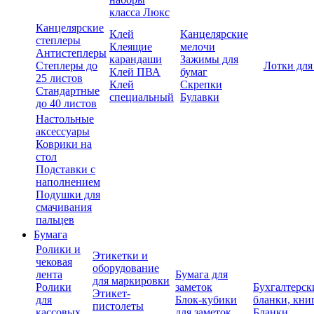
класса Люкс
Канцелярские
Клей
Канцелярские
степлеры
Клеящие
мелочи
Антистеплеры
карандаши
Зажимы для
Степлеры до
Лотки для
Клей ПВА
бумаг
25 листов
Клей
Скрепки
Стандартные
специальный
Булавки
до 40 листов
Настольные
аксессуары
Коврики на
стол
Подставки с
наполнением
Подушки для
смачивания
пальцев
Бумага
Ролики и
Этикетки и
чековая
оборудование
лента
Бумага для
для маркировки
Ролики
заметок
Бухгалтерск
Этикет-
для
Блок-кубики
бланки, кни
пистолеты
кассовых
для заметок
Бланки