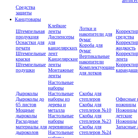
антисе
Средства
защиты
Канцтовары
Клейкие
Лотки и
Штемпельная
ленты
Корректи
накопители для
продукция
Диспенсеры
средства
бумаг
Оснастки для
для
Корректи
Короба для
печати
канцелярских
жидкость
бумаг
Штемпельные
лент
Корректи
Вертикальные
краски
Канцелярские
лента
накопители
Штемпельные
ленты
Корректи
Комплектующие
подушки
Монтажные
карандаш
для лотков
ленты
Настольные
наборы
Дыроколы
Настольные
Скобы для
Дыроколы до
наборы из
степлеров
Офисные 
65 листов
дерева и
Скобы для
ножницы
Мощные
металла
степлеров №10
Ножницы
дыроколы
Настольные
Скобы для
детские
Расходные
наборы
степлеров №23
Ножницы
материалы для
деревянные
Скобы для
Запасные 
дыроколов
Настольные
степлеров №24
наборы