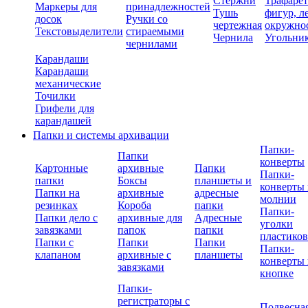
Стержни
Трафаре
Маркеры для
принадлежностей
Тушь
фигур, л
досок
Ручки со
чертежная
окружно
Текстовыделители
стираемыми
Чернила
Угольни
чернилами
Карандаши
Карандаши
механические
Точилки
Грифели для
карандашей
Папки и системы архивации
Папки-
Папки
конверты
Картонные
архивные
Папки
Папки-
папки
Боксы
планшеты и
конверты 
Папки на
архивные
адресные
молнии
резинках
Короба
папки
Папки-
Папки дело с
архивные для
Адресные
уголки
завязками
папок
папки
пластико
Папки с
Папки
Папки
Папки-
клапаном
архивные с
планшеты
конверты 
завязками
кнопке
Папки-
регистраторы с
Подвесна