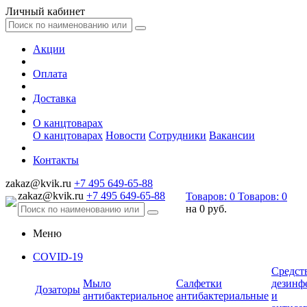
Личный кабинет
Акции
Оплата
Доставка
О канцтоварах
О канцтоварах
Новости
Сотрудники
Вакансии
Контакты
zakaz@kvik.ru
+7 495 649-65-88
zakaz@kvik.ru
+7 495 649-65-88
Товаров:
0
Товаров:
0
на
0 руб.
Меню
COVID-19
Средст
Мыло
Салфетки
дезинф
Дозаторы
антибактериальное
антибактериальные
и