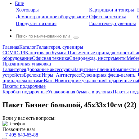
Еще
Хозтовары
Картриджи и тонеры
Демонстрационное оборудование
Офисная техника
Продукты питания
Галантерея, сувениры
Главная
Каталог
Галантерея, сувениры
COVID-19
Канцтовары
Бумага
Письменные принадлежности
Па
оборудование
Офисная техника
Спецодежда, инструменты
Мебел
Праздничная упаковка
Галантерея
Дорожные аксессуары
Защитные пленки
Комплекты п
устройств
Брелоки
Игры, Антистресс
Сувенирная флеш-память, 
принадлежностями
Вазы
Новогодние украшения
Подарочные на
Пакеты подарочные
Коробки подарочные
Упаковочная бумага в рулонах
Пакеты под
Пакет Бизнес большой, 45х33х10см (22)
Если у вас есть вопросы:
Позвоните нам
+7 495 649-65-88