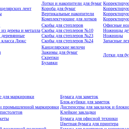
Лотки и накопители для бумаг
Корректирую
нцелярских лент
Короба для бумаг
Корректирую
ы
Вертикальные накопители
Корректирую
Комплектующие для лотков
Корректиру
ы
Скобы для степлеров
Офисные но
из дерева и металла
Скобы для степлеров №10
Ножницы де
 деревянные
Скобы для степлеров №23
Ножницы
 класса Люкс
Скобы для степлеров №24
Запасные ле
Канцелярские мелочи
и
Зажимы для бумаг
Лотки для б
Скрепки
Булавки
е для маркировки
Бумага для заметок
Блок-кубики для заметок
й и промышленной маркировки
Диспенсеры для закладок и блокн
-пистолетов
Клейкие закладки
кеты
Бумага для офисной техники
Цветная бумага для принтера
ой воздушной подушкой
Бумага для плоттеров и копирова