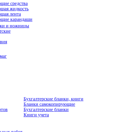
щие средства
щая жидкость
щая лента
ющие карандаши
жи и ножницы
тские
звия
умаг
Бухгалтерские бланки, книги
Бланки самокопирующие
отов
Бухгалтерские бланки
Книги учета
льных работ