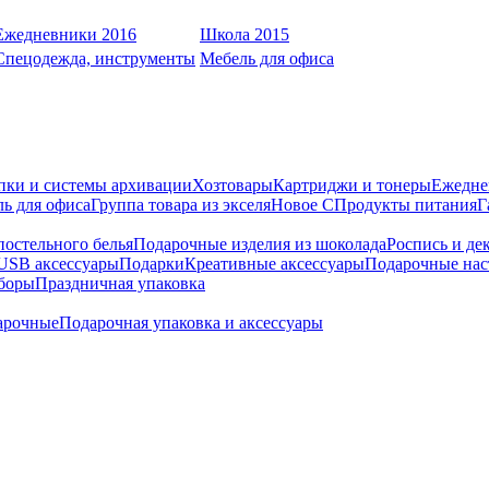
Ежедневники 2016
Школа 2015
Спецодежда, инструменты
Мебель для офиса
пки и системы архивации
Хозтовары
Картриджи и тонеры
Ежедне
ь для офиса
Группа товара из экселя
Новое С
Продукты питания
Г
остельного белья
Подарочные изделия из шоколада
Роспись и де
USB аксессуары
Подарки
Креативные аксессуары
Подарочные нас
боры
Праздничная упаковка
арочные
Подарочная упаковка и аксессуары