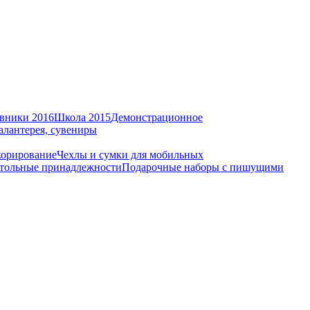
вники 2016
Школа 2015
Демонстрационное
алантерея, сувениры
корирование
Чехлы и сумки для мобильных
тольные принадлежности
Подарочные наборы с пишущими