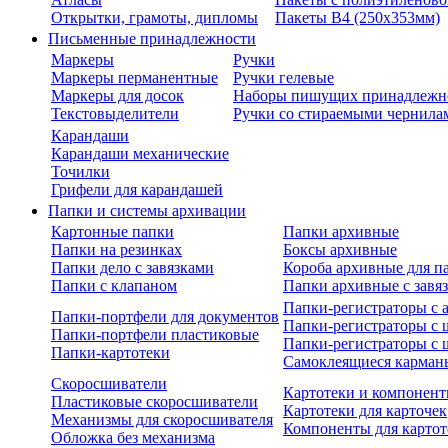
Открытки, грамоты, дипломы
Пакеты В4 (250х353мм)
Письменные принадлежности
Маркеры
Ручки
Маркеры перманентные
Ручки гелевые
Маркеры для досок
Наборы пишущих принадлежн
Текстовыделители
Ручки со стираемыми чернила
Карандаши
Карандаши механические
Точилки
Грифели для карандашей
Папки и системы архивации
Картонные папки
Папки архивные
Папки на резинках
Боксы архивные
Папки дело с завязками
Короба архивные для п
Папки с клапаном
Папки архивные с завя
Папки-регистраторы с
Папки-портфели для документов
Папки-регистраторы с 
Папки-портфели пластиковые
Папки-регистраторы с 
Папки-картотеки
Самоклеящиеся карман
Скоросшиватели
Картотеки и компонент
Пластиковые скоросшиватели
Картотеки для карточек
Механизмы для скоросшивателя
Компоненты для картот
Обложка без механизма