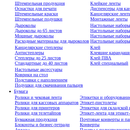
Штемпельная продукция
Клейкие ленты
Оснастки для печати
Диспенсеры для ка
Штемпельные краски
Канцелярские лент
Штемпельные подушки
Монтажные ленты
Дыроколы
Настольные набор
Дыроколы до 65 листов
Настольные наборы 
Мощные дыроколы
Настольные наборы
Расходные материалы для дыроколов
Настольные наборы
Канцелярские степлеры
Клей
Антистеплеры
Клеящие карандаш
Степлеры до 25 листов
Клей ПВА
Стандартные до 40 листов
Клей специальный
Настольные аксессуары
Коврики на стол
Подставки с наполнением
Подушки для смачивания пальцев
Бумага
Ролики и чековая лента
Этикетки и оборудовани
Ролики для кассовых аппаратов
Этикет-пистолеты
Ролики для принтеров
Этикетки для складско
Ролики для телетайпов
Этикет-лента для этикет
Бумажная продукция
Почтовые конверты и па
Блокноты и бизнес-тетради
Конверты
Атласы
Пакеты с полиэтиленов