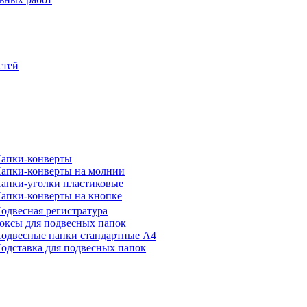
стей
апки-конверты
апки-конверты на молнии
апки-уголки пластиковые
апки-конверты на кнопке
одвесная регистратура
оксы для подвесных папок
одвесные папки стандартные А4
одставка для подвесных папок