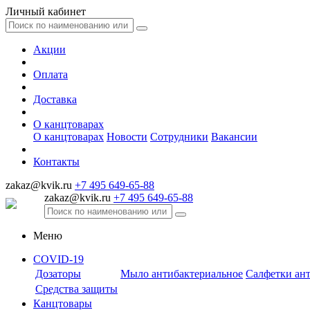
Личный кабинет
Акции
Оплата
Доставка
О канцтоварах
О канцтоварах
Новости
Сотрудники
Вакансии
Контакты
zakaz@kvik.ru
+7 495 649-65-88
zakaz@kvik.ru
+7 495 649-65-88
Меню
COVID-19
Дозаторы
Мыло антибактериальное
Салфетки ан
Средства защиты
Канцтовары