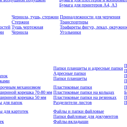
Бумага для принтеров А4, А3
Чернила, тушь, стержни
Принадлежности для черчения
Стержни
Транспортиры
остей
Тушь чертежная
Трафареты фигур, лекал, окружно
ми
Чернила
Угольники
П
Папки планшеты и адресные папки
П
Адресные папки
апок
П
Папки планшеты
зками
П
 арочным механизмом
Пластиковые папки
П
шириной корешка 70-80 мм
Пластиковые папки на кольцах
Б
шириной корешка 50 мм
Пластиковые папки на резинках
П
ы для папок
Разделители листов
П
ы для картотек
Файлы и папки файловые
Папки файловые для документов
ек
Файлы-вкладыши