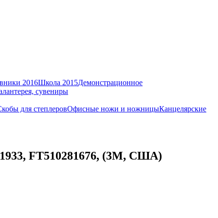
вники 2016
Школа 2015
Демонстрационное
алантерея, сувениры
Скобы для степлеров
Офисные ножи и ножницы
Канцелярские
-1933, FT510281676, (3М, США)