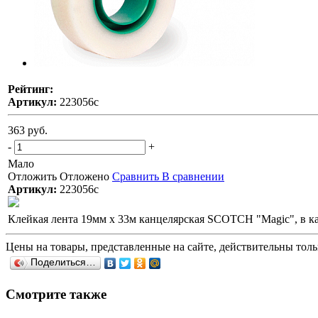
Рейтинг:
Артикул:
223056с
363 руб.
-
+
Мало
Отложить
Отложено
Сравнить
В сравнении
Артикул:
223056с
Клейкая лента 19мм х 33м канцелярская SCOTCH "Magic", в к
Цены на товары, представленные на сайте, действительны тольк
Поделиться…
Смотрите также