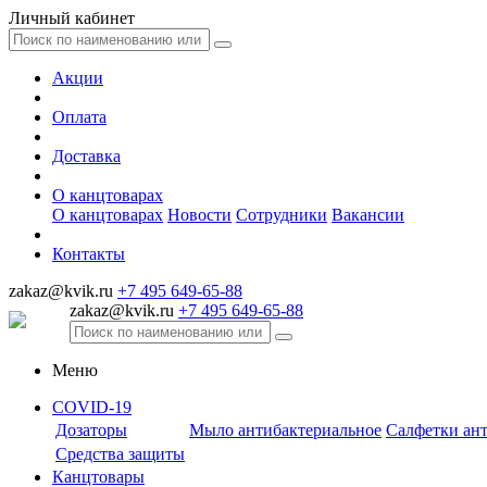
Личный кабинет
Акции
Оплата
Доставка
О канцтоварах
О канцтоварах
Новости
Сотрудники
Вакансии
Контакты
zakaz@kvik.ru
+7 495 649-65-88
zakaz@kvik.ru
+7 495 649-65-88
Меню
COVID-19
Дозаторы
Мыло антибактериальное
Салфетки ан
Средства защиты
Канцтовары