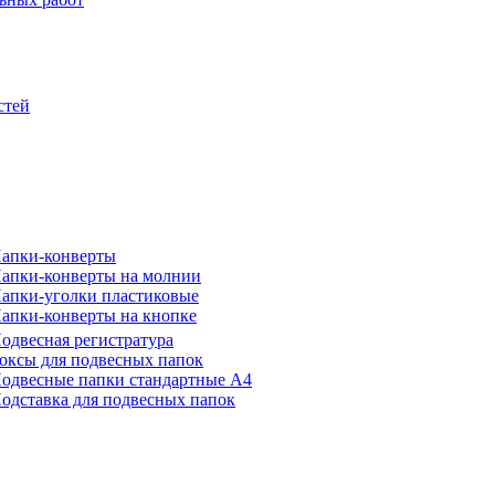
стей
апки-конверты
апки-конверты на молнии
апки-уголки пластиковые
апки-конверты на кнопке
одвесная регистратура
оксы для подвесных папок
одвесные папки стандартные А4
одставка для подвесных папок