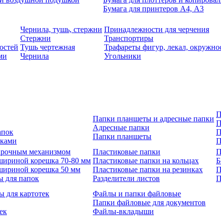
Бумага для принтеров А4, А3
Чернила, тушь, стержни
Принадлежности для черчения
Стержни
Транспортиры
остей
Тушь чертежная
Трафареты фигур, лекал, окружно
ми
Чернила
Угольники
П
Папки планшеты и адресные папки
П
Адресные папки
апок
П
Папки планшеты
зками
П
 арочным механизмом
Пластиковые папки
П
шириной корешка 70-80 мм
Пластиковые папки на кольцах
Б
шириной корешка 50 мм
Пластиковые папки на резинках
П
ы для папок
Разделители листов
П
ы для картотек
Файлы и папки файловые
Папки файловые для документов
ек
Файлы-вкладыши