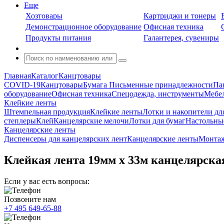
Еще
Хозтовары
Картриджи и тонеры
Демонстрационное оборудование
Офисная техника
Продукты питания
Галантерея, сувениры
Главная
Каталог
Канцтовары
COVID-19
Канцтовары
Бумага
Письменные принадлежности
Па
оборудование
Офисная техника
Спецодежда, инструменты
Мебел
Клейкие ленты
Штемпельная продукция
Клейкие ленты
Лотки и накопители дл
степлеры
Клей
Канцелярские мелочи
Лотки для бумаг
Настольны
Канцелярские ленты
Диспенсеры для канцелярских лент
Канцелярские ленты
Монта
Клейкая лента 19мм х 33м канцелярская
Если у вас есть вопросы:
Позвоните нам
+7 495 649-65-88