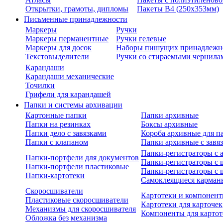
Открытки, грамоты, дипломы
Пакеты В4 (250х353мм)
Письменные принадлежности
Маркеры
Ручки
Маркеры перманентные
Ручки гелевые
Маркеры для досок
Наборы пишущих принадлежн
Текстовыделители
Ручки со стираемыми чернила
Карандаши
Карандаши механические
Точилки
Грифели для карандашей
Папки и системы архивации
Картонные папки
Папки архивные
Папки на резинках
Боксы архивные
Папки дело с завязками
Короба архивные для п
Папки с клапаном
Папки архивные с завя
Папки-регистраторы с
Папки-портфели для документов
Папки-регистраторы с 
Папки-портфели пластиковые
Папки-регистраторы с 
Папки-картотеки
Самоклеящиеся карман
Скоросшиватели
Картотеки и компонент
Пластиковые скоросшиватели
Картотеки для карточек
Механизмы для скоросшивателя
Компоненты для картот
Обложка без механизма