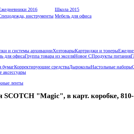
Ежедневники 2016
Школа 2015
Спецодежда, инструменты
Мебель для офиса
пки и системы архивации
Хозтовары
Картриджи и тонеры
Ежедне
ь для офиса
Группа товара из экселя
Новое С
Продукты питания
Г
я бумаг
Корректирующие средства
Дыроколы
Настольные наборы
е аксессуары
жные ленты
 SCOTCH "Magic", в карт. коробке, 810