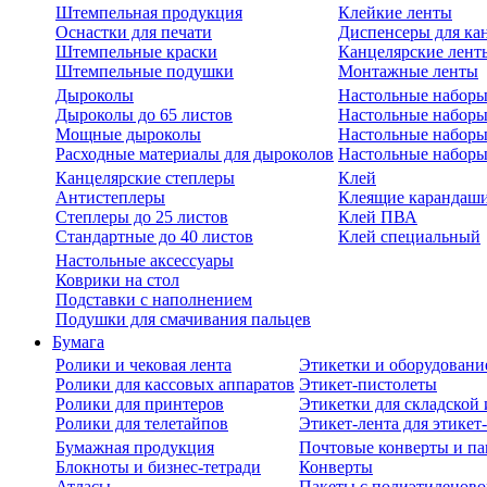
Штемпельная продукция
Клейкие ленты
Оснастки для печати
Диспенсеры для ка
Штемпельные краски
Канцелярские лент
Штемпельные подушки
Монтажные ленты
Дыроколы
Настольные набор
Дыроколы до 65 листов
Настольные наборы 
Мощные дыроколы
Настольные наборы
Расходные материалы для дыроколов
Настольные наборы
Канцелярские степлеры
Клей
Антистеплеры
Клеящие карандаш
Степлеры до 25 листов
Клей ПВА
Стандартные до 40 листов
Клей специальный
Настольные аксессуары
Коврики на стол
Подставки с наполнением
Подушки для смачивания пальцев
Бумага
Ролики и чековая лента
Этикетки и оборудовани
Ролики для кассовых аппаратов
Этикет-пистолеты
Ролики для принтеров
Этикетки для складско
Ролики для телетайпов
Этикет-лента для этикет
Бумажная продукция
Почтовые конверты и па
Блокноты и бизнес-тетради
Конверты
Атласы
Пакеты с полиэтиленов