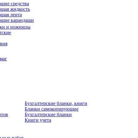
щие средства
щая жидкость
щая лента
ющие карандаши
жи и ножницы
тские
звия
умаг
Бухгалтерские бланки, книги
Бланки самокопирующие
отов
Бухгалтерские бланки
Книги учета
льных работ