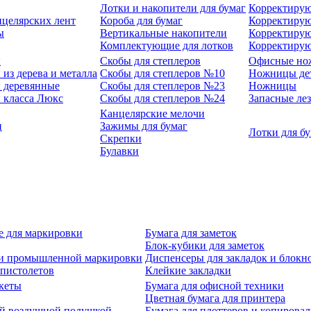
Лотки и накопители для бумаг
Корректирую
нцелярских лент
Короба для бумаг
Корректирую
ы
Вертикальные накопители
Корректирую
Комплектующие для лотков
Корректиру
ы
Скобы для степлеров
Офисные но
из дерева и металла
Скобы для степлеров №10
Ножницы де
 деревянные
Скобы для степлеров №23
Ножницы
 класса Люкс
Скобы для степлеров №24
Запасные ле
Канцелярские мелочи
и
Зажимы для бумаг
Лотки для б
Скрепки
Булавки
е для маркировки
Бумага для заметок
Блок-кубики для заметок
й и промышленной маркировки
Диспенсеры для закладок и блокн
-пистолетов
Клейкие закладки
кеты
Бумага для офисной техники
Цветная бумага для принтера
ой воздушной подушкой
Бумага для плоттеров и копирова