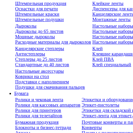
Штемпельная продукция
Клейкие ленты
Оснастки для печати
Диспенсеры для ка
Штемпельные краски
Канцелярские лент
Штемпельные подушки
Монтажные ленты
Дыроколы
Настольные набор
Дыроколы до 65 листов
Настольные наборы 
Мощные дыроколы
Настольные наборы
Расходные материалы для дыроколов
Настольные наборы
Канцелярские степлеры
Клей
Антистеплеры
Клеящие карандаш
Степлеры до 25 листов
Клей ПВА
Стандартные до 40 листов
Клей специальный
Настольные аксессуары
Коврики на стол
Подставки с наполнением
Подушки для смачивания пальцев
Бумага
Ролики и чековая лента
Этикетки и оборудовани
Ролики для кассовых аппаратов
Этикет-пистолеты
Ролики для принтеров
Этикетки для складско
Ролики для телетайпов
Этикет-лента для этикет
Бумажная продукция
Почтовые конверты и па
Блокноты и бизнес-тетради
Конверты
Атласы
Пакеты с полиэтиленов