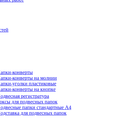
стей
апки-конверты
апки-конверты на молнии
апки-уголки пластиковые
апки-конверты на кнопке
одвесная регистратура
оксы для подвесных папок
одвесные папки стандартные А4
одставка для подвесных папок