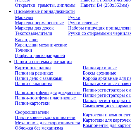
Открытки, грамоты, дипломы
Пакеты В4 (250х353мм)
Письменные принадлежности
Маркеры
Ручки
Маркеры перманентные
Ручки гелевые
Маркеры для досок
Наборы пишущих принадлежн
Текстовыделители
Ручки со стираемыми чернила
Карандаши
Карандаши механические
Точилки
Грифели для карандашей
Папки и системы архивации
Картонные папки
Папки архивные
Папки на резинках
Боксы архивные
Папки дело с завязками
Короба архивные для п
Папки с клапаном
Папки архивные с завя
Папки-регистраторы с
Папки-портфели для документов
Папки-регистраторы с 
Папки-портфели пластиковые
Папки-регистраторы с 
Папки-картотеки
Самоклеящиеся карман
Скоросшиватели
Картотеки и компонент
Пластиковые скоросшиватели
Картотеки для карточек
Механизмы для скоросшивателя
Компоненты для картот
Обложка без механизма