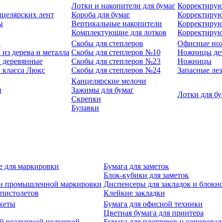
Лотки и накопители для бумаг
Корректирую
нцелярских лент
Короба для бумаг
Корректирую
ы
Вертикальные накопители
Корректирую
Комплектующие для лотков
Корректиру
ы
Скобы для степлеров
Офисные но
из дерева и металла
Скобы для степлеров №10
Ножницы де
 деревянные
Скобы для степлеров №23
Ножницы
 класса Люкс
Скобы для степлеров №24
Запасные ле
Канцелярские мелочи
и
Зажимы для бумаг
Лотки для б
Скрепки
Булавки
е для маркировки
Бумага для заметок
Блок-кубики для заметок
й и промышленной маркировки
Диспенсеры для закладок и блокн
-пистолетов
Клейкие закладки
кеты
Бумага для офисной техники
Цветная бумага для принтера
ой воздушной подушкой
Бумага для плоттеров и копирова