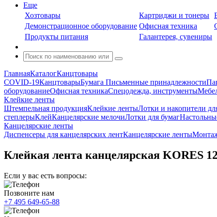
Еще
Хозтовары
Картриджи и тонеры
Демонстрационное оборудование
Офисная техника
Продукты питания
Галантерея, сувениры
Главная
Каталог
Канцтовары
COVID-19
Канцтовары
Бумага
Письменные принадлежности
Па
оборудование
Офисная техника
Спецодежда, инструменты
Мебел
Клейкие ленты
Штемпельная продукция
Клейкие ленты
Лотки и накопители дл
степлеры
Клей
Канцелярские мелочи
Лотки для бумаг
Настольны
Канцелярские ленты
Диспенсеры для канцелярских лент
Канцелярские ленты
Монта
Клейкая лента канцелярская KORES 12
Если у вас есть вопросы:
Позвоните нам
+7 495 649-65-88