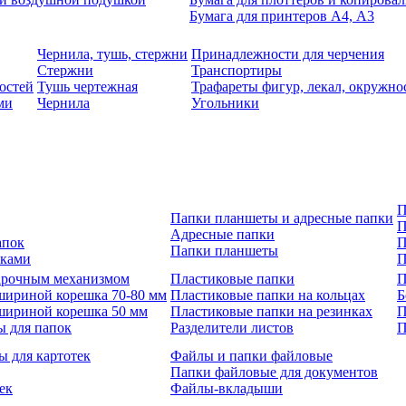
Бумага для принтеров А4, А3
Чернила, тушь, стержни
Принадлежности для черчения
Стержни
Транспортиры
остей
Тушь чертежная
Трафареты фигур, лекал, окружно
ми
Чернила
Угольники
П
Папки планшеты и адресные папки
П
Адресные папки
апок
П
Папки планшеты
зками
П
 арочным механизмом
Пластиковые папки
П
шириной корешка 70-80 мм
Пластиковые папки на кольцах
Б
шириной корешка 50 мм
Пластиковые папки на резинках
П
ы для папок
Разделители листов
П
ы для картотек
Файлы и папки файловые
Папки файловые для документов
ек
Файлы-вкладыши