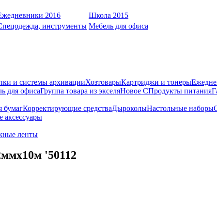
Ежедневники 2016
Школа 2015
Спецодежда, инструменты
Мебель для офиса
пки и системы архивации
Хозтовары
Картриджи и тонеры
Ежедне
ь для офиса
Группа товара из экселя
Новое С
Продукты питания
Г
я бумаг
Корректирующие средства
Дыроколы
Настольные наборы
е аксессуары
жные ленты
ммx10м '50112