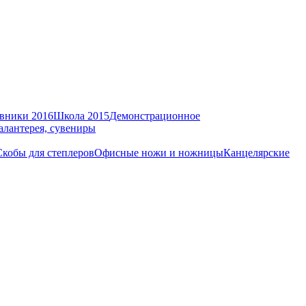
вники 2016
Школа 2015
Демонстрационное
алантерея, сувениры
Скобы для степлеров
Офисные ножи и ножницы
Канцелярские