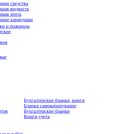
щие средства
щая жидкость
щая лента
ющие карандаши
жи и ножницы
тские
звия
умаг
Бухгалтерские бланки, книги
Бланки самокопирующие
отов
Бухгалтерские бланки
Книги учета
льных работ