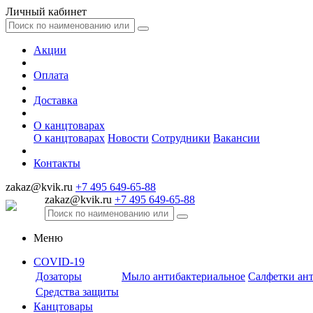
Личный кабинет
Акции
Оплата
Доставка
О канцтоварах
О канцтоварах
Новости
Сотрудники
Вакансии
Контакты
zakaz@kvik.ru
+7 495 649-65-88
zakaz@kvik.ru
+7 495 649-65-88
Меню
COVID-19
Дозаторы
Мыло антибактериальное
Салфетки ан
Средства защиты
Канцтовары