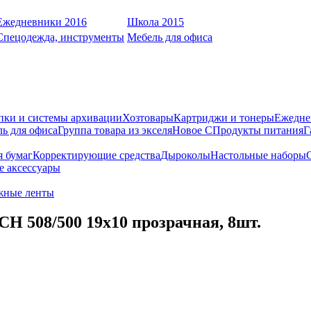
Ежедневники 2016
Школа 2015
Спецодежда, инструменты
Мебель для офиса
пки и системы архивации
Хозтовары
Картриджи и тонеры
Ежедне
ь для офиса
Группа товара из экселя
Новое С
Продукты питания
Г
я бумаг
Корректирующие средства
Дыроколы
Настольные наборы
е аксессуары
жные ленты
 508/500 19х10 прозрачная, 8шт.