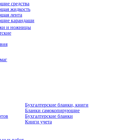
щие средства
щая жидкость
щая лента
ющие карандаши
жи и ножницы
тские
звия
умаг
Бухгалтерские бланки, книги
Бланки самокопирующие
отов
Бухгалтерские бланки
Книги учета
льных работ