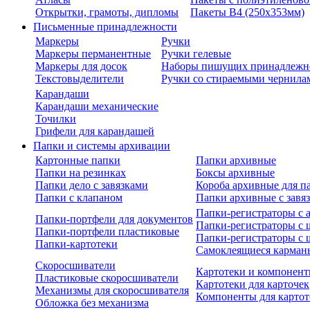
Открытки, грамоты, дипломы
Пакеты В4 (250х353мм)
Письменные принадлежности
Маркеры
Ручки
Маркеры перманентные
Ручки гелевые
Маркеры для досок
Наборы пишущих принадлежн
Текстовыделители
Ручки со стираемыми чернила
Карандаши
Карандаши механические
Точилки
Грифели для карандашей
Папки и системы архивации
Картонные папки
Папки архивные
Папки на резинках
Боксы архивные
Папки дело с завязками
Короба архивные для п
Папки с клапаном
Папки архивные с завя
Папки-регистраторы с
Папки-портфели для документов
Папки-регистраторы с 
Папки-портфели пластиковые
Папки-регистраторы с 
Папки-картотеки
Самоклеящиеся карман
Скоросшиватели
Картотеки и компонент
Пластиковые скоросшиватели
Картотеки для карточек
Механизмы для скоросшивателя
Компоненты для картот
Обложка без механизма