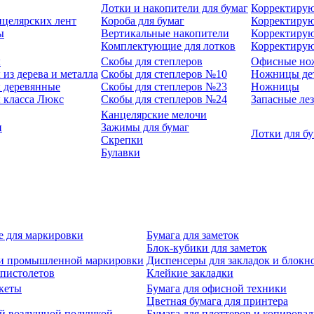
Лотки и накопители для бумаг
Корректирую
нцелярских лент
Короба для бумаг
Корректирую
ы
Вертикальные накопители
Корректирую
Комплектующие для лотков
Корректиру
ы
Скобы для степлеров
Офисные но
из дерева и металла
Скобы для степлеров №10
Ножницы де
 деревянные
Скобы для степлеров №23
Ножницы
 класса Люкс
Скобы для степлеров №24
Запасные ле
Канцелярские мелочи
и
Зажимы для бумаг
Лотки для б
Скрепки
Булавки
е для маркировки
Бумага для заметок
Блок-кубики для заметок
й и промышленной маркировки
Диспенсеры для закладок и блокн
-пистолетов
Клейкие закладки
кеты
Бумага для офисной техники
Цветная бумага для принтера
ой воздушной подушкой
Бумага для плоттеров и копирова