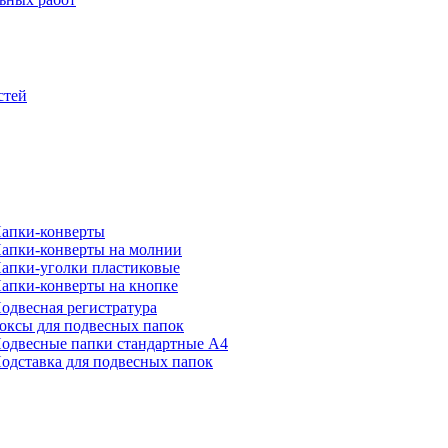
стей
апки-конверты
апки-конверты на молнии
апки-уголки пластиковые
апки-конверты на кнопке
одвесная регистратура
оксы для подвесных папок
одвесные папки стандартные А4
одставка для подвесных папок