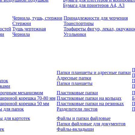
Бумага для принтеров А4, А3
Чернила, тушь, стержни
Принадлежности для черчения
Стержни
Транспортиры
остей
Тушь чертежная
Трафареты фигур, лекал, окружно
ми
Чернила
Угольники
П
Папки планшеты и адресные папки
П
Адресные папки
апок
П
Папки планшеты
зками
П
 арочным механизмом
Пластиковые папки
П
шириной корешка 70-80 мм
Пластиковые папки на кольцах
Б
шириной корешка 50 мм
Пластиковые папки на резинках
П
ы для папок
Разделители листов
П
ы для картотек
Файлы и папки файловые
Папки файловые для документов
ек
Файлы-вкладыши