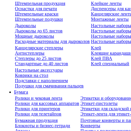
Штемпельная продукция
Клейкие ленты
Оснастки для печати
Диспенсеры для ка
Штемпельные краски
Канцелярские лент
Штемпельные подушки
Монтажные ленты
Дыроколы
Настольные набор
Дыроколы до 65 листов
Настольные наборы 
Мощные дыроколы
Настольные наборы
Расходные материалы для дыроколов
Настольные наборы
Канцелярские степлеры
Клей
Антистеплеры
Клеящие карандаш
Степлеры до 25 листов
Клей ПВА
Стандартные до 40 листов
Клей специальный
Настольные аксессуары
Коврики на стол
Подставки с наполнением
Подушки для смачивания пальцев
Бумага
Ролики и чековая лента
Этикетки и оборудовани
Ролики для кассовых аппаратов
Этикет-пистолеты
Ролики для принтеров
Этикетки для складско
Ролики для телетайпов
Этикет-лента для этикет
Бумажная продукция
Почтовые конверты и па
Блокноты и бизнес-тетради
Конверты
Атласы
Пакеты с полиэтиленов