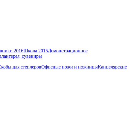
вники 2016
Школа 2015
Демонстрационное
алантерея, сувениры
Скобы для степлеров
Офисные ножи и ножницы
Канцелярские