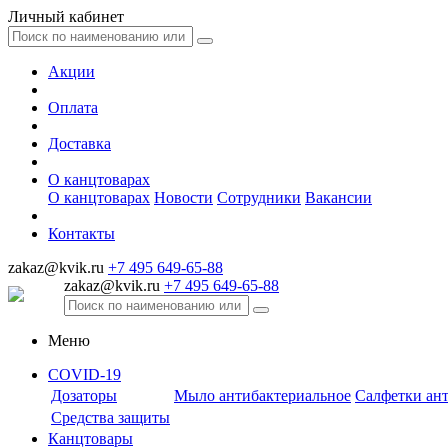
Личный кабинет
Акции
Оплата
Доставка
О канцтоварах
О канцтоварах
Новости
Сотрудники
Вакансии
Контакты
zakaz@kvik.ru
+7 495 649-65-88
zakaz@kvik.ru
+7 495 649-65-88
Меню
COVID-19
Дозаторы
Мыло антибактериальное
Салфетки ан
Средства защиты
Канцтовары