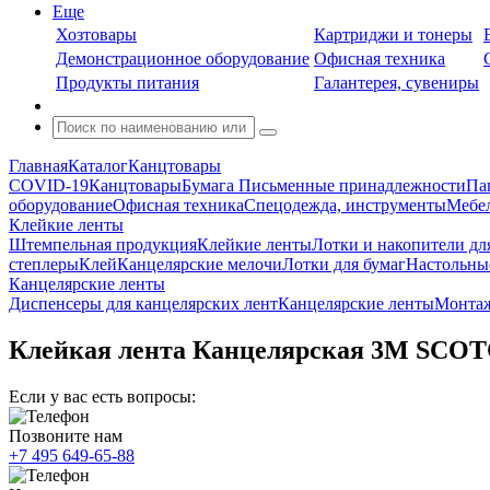
Еще
Хозтовары
Картриджи и тонеры
Демонстрационное оборудование
Офисная техника
Продукты питания
Галантерея, сувениры
Главная
Каталог
Канцтовары
COVID-19
Канцтовары
Бумага
Письменные принадлежности
Па
оборудование
Офисная техника
Спецодежда, инструменты
Мебел
Клейкие ленты
Штемпельная продукция
Клейкие ленты
Лотки и накопители дл
степлеры
Клей
Канцелярские мелочи
Лотки для бумаг
Настольны
Канцелярские ленты
Диспенсеры для канцелярских лент
Канцелярские ленты
Монта
Клейкая лента Канцелярская 3M SCOTCH
Если у вас есть вопросы:
Позвоните нам
+7 495 649-65-88