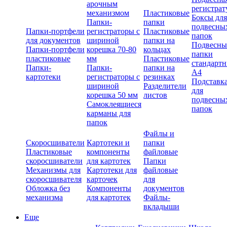
арочным
регистрат
механизмом
Пластиковые
Боксы для
Папки-
папки
подвесны
Папки-портфели
регистраторы с
Пластиковые
папок
для документов
шириной
папки на
Подвесны
Папки-портфели
корешка 70-80
кольцах
папки
пластиковые
мм
Пластиковые
стандарт
Папки-
Папки-
папки на
А4
картотеки
регистраторы с
резинках
Подставк
шириной
Разделители
для
корешка 50 мм
листов
подвесны
Самоклеящиеся
папок
карманы для
папок
Файлы и
Скоросшиватели
Картотеки и
папки
Пластиковые
компоненты
файловые
скоросшиватели
для картотек
Папки
Механизмы для
Картотеки для
файловые
скоросшивателя
карточек
для
Обложка без
Компоненты
документов
механизма
для картотек
Файлы-
вкладыши
Еще