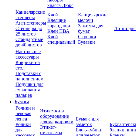
класса Люкс
Канцелярские
Клей
Канцелярские
степлеры
Клеящие
мелочи
Антистеплеры
карандаши
Зажимы для
Степлеры до
Лотки для
Клей ПВА
бумаг
25 листов
Клей
Скрепки
Стандартные
специальный
Булавки
до 40 листов
Настольные
аксессуары
Коврики на
стол
Подставки с
наполнением
Подушки для
смачивания
пальцев
Бумага
Ролики и
Этикетки и
чековая
оборудование
лента
Бумага для
для маркировки
Ролики
заметок
Бухгалтерск
Этикет-
для
Блок-кубики
бланки, кни
пистолеты
кассовых
для заметок
Бланки