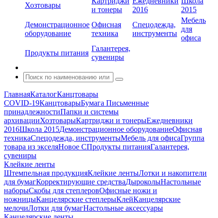
Картриджи
Ежедневники
Школа
Хозтовары
и тонеры
2016
2015
Мебель
Демонстрационное
Офисная
Спецодежда,
для
оборудование
техника
инструменты
офиса
Галантерея,
Продукты питания
сувениры
Главная
Каталог
Канцтовары
COVID-19
Канцтовары
Бумага
Письменные
принадлежности
Папки и системы
архивации
Хозтовары
Картриджи и тонеры
Ежедневники
2016
Школа 2015
Демонстрационное оборудование
Офисная
техника
Спецодежда, инструменты
Мебель для офиса
Группа
товара из экселя
Новое С
Продукты питания
Галантерея,
сувениры
Клейкие ленты
Штемпельная продукция
Клейкие ленты
Лотки и накопители
для бумаг
Корректирующие средства
Дыроколы
Настольные
наборы
Скобы для степлеров
Офисные ножи и
ножницы
Канцелярские степлеры
Клей
Канцелярские
мелочи
Лотки для бумаг
Настольные аксессуары
Канцелярские ленты