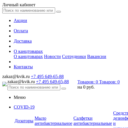
Личный кабинет
Акции
Оплата
Доставка
О канцтоварах
О канцтоварах
Новости
Сотрудники
Вакансии
Контакты
zakaz@kvik.ru
+7 495 649-65-88
zakaz@kvik.ru
+7 495 649-65-88
Товаров:
0
Товаров:
0
на
0 руб.
Меню
COVID-19
Средст
Мыло
Салфетки
дезинф
Дозаторы
антибактериальное
антибактериальные
и