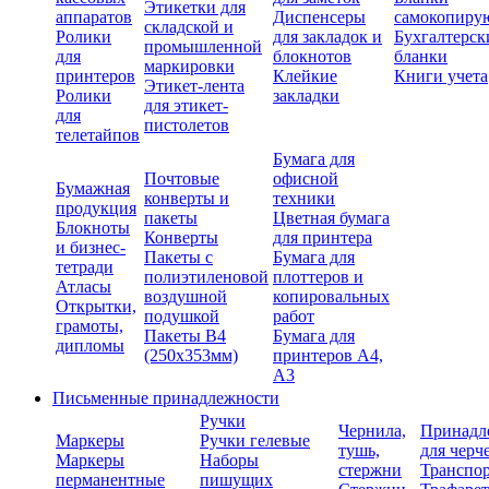
Этикетки для
аппаратов
Диспенсеры
самокопиру
складской и
Ролики
для закладок и
Бухгалтерск
промышленной
для
блокнотов
бланки
маркировки
принтеров
Клейкие
Книги учета
Этикет-лента
Ролики
закладки
для этикет-
для
пистолетов
телетайпов
Бумага для
Почтовые
офисной
Бумажная
конверты и
техники
продукция
пакеты
Цветная бумага
Блокноты
Конверты
для принтера
и бизнес-
Пакеты с
Бумага для
тетради
полиэтиленовой
плоттеров и
Атласы
воздушной
копировальных
Открытки,
подушкой
работ
грамоты,
Пакеты В4
Бумага для
дипломы
(250х353мм)
принтеров А4,
А3
Письменные принадлежности
Ручки
Чернила,
Принадл
Маркеры
Ручки гелевые
тушь,
для черч
Маркеры
Наборы
стержни
Транспо
перманентные
пишущих