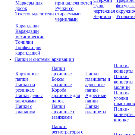
Стержни
Трафаре
Маркеры для
принадлежностей
Тушь
фигур, л
досок
Ручки со
чертежная
окружно
Текстовыделители
стираемыми
Чернила
Угольни
чернилами
Карандаши
Карандаши
механические
Точилки
Грифели для
карандашей
Папки и системы архивации
Папки-
Папки
конверты
Картонные
архивные
Папки
Папки-
папки
Боксы
планшеты и
конверты 
Папки на
архивные
адресные
молнии
резинках
Короба
папки
Папки-
Папки дело с
архивные для
Адресные
уголки
завязками
папок
папки
пластико
Папки с
Папки
Папки
Папки-
клапаном
архивные с
планшеты
конверты 
завязками
кнопке
Папки-
регистраторы с
Подвесна