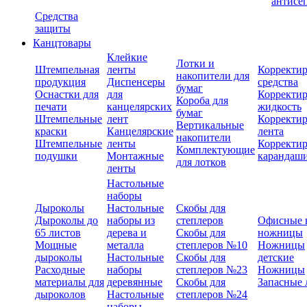
антисе
Средства
защиты
Канцтовары
Клейкие
Лотки и
Штемпельная
ленты
Корректи
накопители для
продукция
Диспенсеры
средства
бумаг
Оснастки для
для
Корректи
Короба для
печати
канцелярских
жидкость
бумаг
Штемпельные
лент
Корректи
Вертикальные
краски
Канцелярские
лента
накопители
Штемпельные
ленты
Корректи
Комплектующие
подушки
Монтажные
карандаш
для лотков
ленты
Настольные
наборы
Дыроколы
Настольные
Скобы для
Дыроколы до
наборы из
степлеров
Офисные 
65 листов
дерева и
Скобы для
ножницы
Мощные
металла
степлеров №10
Ножницы
дыроколы
Настольные
Скобы для
детские
Расходные
наборы
степлеров №23
Ножницы
материалы для
деревянные
Скобы для
Запасные 
дыроколов
Настольные
степлеров №24
наборы