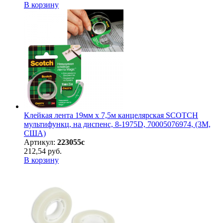
В корзину
Клейкая лента 19мм х 7,5м канцелярская SCOTCH
мультифункц, на диспенс, 8-1975D, 70005076974, (3М,
США)
Артикул:
223055с
212,54 руб.
В корзину