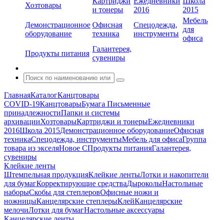
Картриджи
Ежедневники
Школа
Хозтовары
и тонеры
2016
2015
Мебель
Демонстрационное
Офисная
Спецодежда,
для
оборудование
техника
инструменты
офиса
Галантерея,
Продукты питания
сувениры
Главная
Каталог
Канцтовары
COVID-19
Канцтовары
Бумага
Письменные
принадлежности
Папки и системы
архивации
Хозтовары
Картриджи и тонеры
Ежедневники
2016
Школа 2015
Демонстрационное оборудование
Офисная
техника
Спецодежда, инструменты
Мебель для офиса
Группа
товара из экселя
Новое С
Продукты питания
Галантерея,
сувениры
Клейкие ленты
Штемпельная продукция
Клейкие ленты
Лотки и накопители
для бумаг
Корректирующие средства
Дыроколы
Настольные
наборы
Скобы для степлеров
Офисные ножи и
ножницы
Канцелярские степлеры
Клей
Канцелярские
мелочи
Лотки для бумаг
Настольные аксессуары
Канцелярские ленты