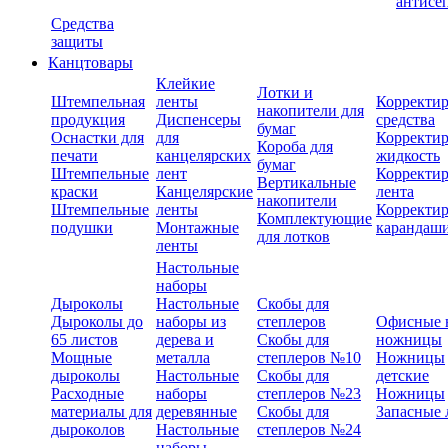
антисе
Средства
защиты
Канцтовары
Клейкие
Лотки и
Штемпельная
ленты
Корректи
накопители для
продукция
Диспенсеры
средства
бумаг
Оснастки для
для
Корректи
Короба для
печати
канцелярских
жидкость
бумаг
Штемпельные
лент
Корректи
Вертикальные
краски
Канцелярские
лента
накопители
Штемпельные
ленты
Корректи
Комплектующие
подушки
Монтажные
карандаш
для лотков
ленты
Настольные
наборы
Дыроколы
Настольные
Скобы для
Дыроколы до
наборы из
степлеров
Офисные 
65 листов
дерева и
Скобы для
ножницы
Мощные
металла
степлеров №10
Ножницы
дыроколы
Настольные
Скобы для
детские
Расходные
наборы
степлеров №23
Ножницы
материалы для
деревянные
Скобы для
Запасные 
дыроколов
Настольные
степлеров №24
наборы