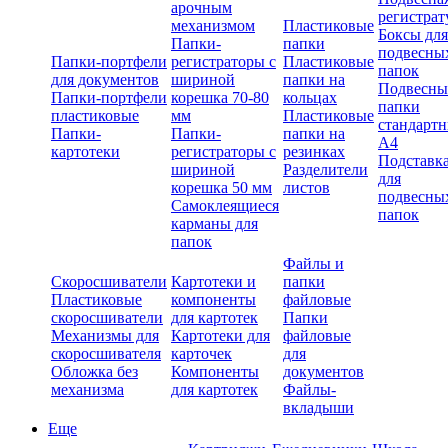
арочным
регистрат
механизмом
Пластиковые
Боксы для
Папки-
папки
подвесны
Папки-портфели
регистраторы с
Пластиковые
папок
для документов
шириной
папки на
Подвесны
Папки-портфели
корешка 70-80
кольцах
папки
пластиковые
мм
Пластиковые
стандарт
Папки-
Папки-
папки на
А4
картотеки
регистраторы с
резинках
Подставк
шириной
Разделители
для
корешка 50 мм
листов
подвесны
Самоклеящиеся
папок
карманы для
папок
Файлы и
Скоросшиватели
Картотеки и
папки
Пластиковые
компоненты
файловые
скоросшиватели
для картотек
Папки
Механизмы для
Картотеки для
файловые
скоросшивателя
карточек
для
Обложка без
Компоненты
документов
механизма
для картотек
Файлы-
вкладыши
Еще