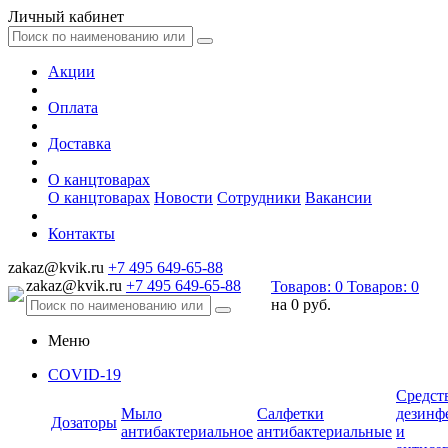
Личный кабинет
Акции
Оплата
Доставка
О канцтоварах
О канцтоварах
Новости
Сотрудники
Вакансии
Контакты
zakaz@kvik.ru
+7 495 649-65-88
zakaz@kvik.ru
+7 495 649-65-88
Товаров:
0
Товаров:
0
на
0 руб.
Меню
COVID-19
Средст
Мыло
Салфетки
дезинф
Дозаторы
антибактериальное
антибактериальные
и