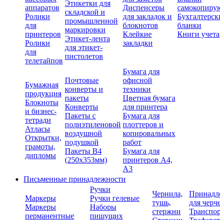
Этикетки для
аппаратов
Диспенсеры
самокопиру
складской и
Ролики
для закладок и
Бухгалтерск
промышленной
для
блокнотов
бланки
маркировки
принтеров
Клейкие
Книги учета
Этикет-лента
Ролики
закладки
для этикет-
для
пистолетов
телетайпов
Бумага для
Почтовые
офисной
Бумажная
конверты и
техники
продукция
пакеты
Цветная бумага
Блокноты
Конверты
для принтера
и бизнес-
Пакеты с
Бумага для
тетради
полиэтиленовой
плоттеров и
Атласы
воздушной
копировальных
Открытки,
подушкой
работ
грамоты,
Пакеты В4
Бумага для
дипломы
(250х353мм)
принтеров А4,
А3
Письменные принадлежности
Ручки
Чернила,
Принадл
Маркеры
Ручки гелевые
тушь,
для черч
Маркеры
Наборы
стержни
Транспо
перманентные
пишущих