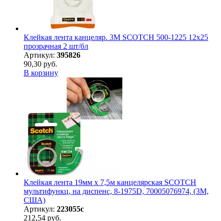
Клейкая лента канцеляр. 3M SCOTCH 500-1225 12х25
прозрачная 2 шт/бл
Артикул:
395826
90,30 руб.
В корзину
Клейкая лента 19мм х 7,5м канцелярская SCOTCH
мультифункц, на диспенс, 8-1975D, 70005076974, (3М,
США)
Артикул:
223055с
212,54 руб.