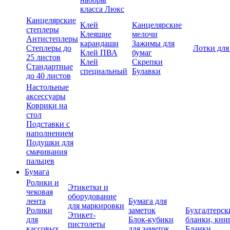
класса Люкс
Канцелярские
Клей
Канцелярские
степлеры
Клеящие
мелочи
Антистеплеры
карандаши
Зажимы для
Степлеры до
Лотки для
Клей ПВА
бумаг
25 листов
Клей
Скрепки
Стандартные
специальный
Булавки
до 40 листов
Настольные
аксессуары
Коврики на
стол
Подставки с
наполнением
Подушки для
смачивания
пальцев
Бумага
Ролики и
Этикетки и
чековая
оборудование
лента
Бумага для
для маркировки
Ролики
заметок
Бухгалтерск
Этикет-
для
Блок-кубики
бланки, кни
пистолеты
кассовых
для заметок
Бланки