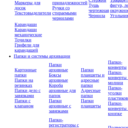
Стержни
Трафаре
Маркеры для
принадлежностей
Тушь
фигур, л
досок
Ручки со
чертежная
окружно
Текстовыделители
стираемыми
Чернила
Угольни
чернилами
Карандаши
Карандаши
механические
Точилки
Грифели для
карандашей
Папки и системы архивации
Папки-
Папки
конверты
Картонные
архивные
Папки
Папки-
папки
Боксы
планшеты и
конверты 
Папки на
архивные
адресные
молнии
резинках
Короба
папки
Папки-
Папки дело с
архивные для
Адресные
уголки
завязками
папок
папки
пластико
Папки с
Папки
Папки
Папки-
клапаном
архивные с
планшеты
конверты 
завязками
кнопке
Папки-
регистраторы с
Подвесна