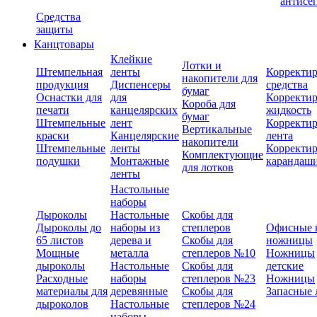
антисе
Средства
защиты
Канцтовары
Клейкие
Лотки и
Штемпельная
ленты
Корректи
накопители для
продукция
Диспенсеры
средства
бумаг
Оснастки для
для
Корректи
Короба для
печати
канцелярских
жидкость
бумаг
Штемпельные
лент
Корректи
Вертикальные
краски
Канцелярские
лента
накопители
Штемпельные
ленты
Корректи
Комплектующие
подушки
Монтажные
карандаш
для лотков
ленты
Настольные
наборы
Дыроколы
Настольные
Скобы для
Дыроколы до
наборы из
степлеров
Офисные 
65 листов
дерева и
Скобы для
ножницы
Мощные
металла
степлеров №10
Ножницы
дыроколы
Настольные
Скобы для
детские
Расходные
наборы
степлеров №23
Ножницы
материалы для
деревянные
Скобы для
Запасные 
дыроколов
Настольные
степлеров №24
наборы