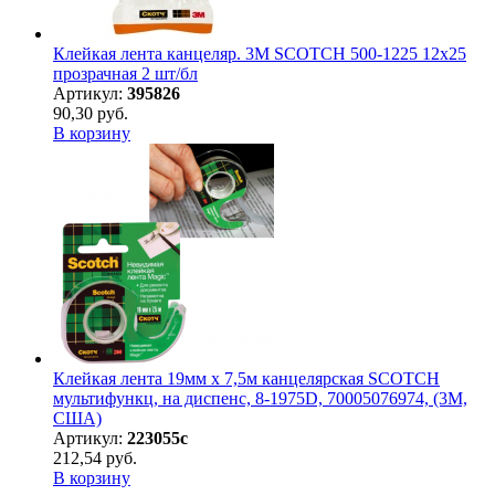
Клейкая лента канцеляр. 3M SCOTCH 500-1225 12х25
прозрачная 2 шт/бл
Артикул:
395826
90,30 руб.
В корзину
Клейкая лента 19мм х 7,5м канцелярская SCOTCH
мультифункц, на диспенс, 8-1975D, 70005076974, (3М,
США)
Артикул:
223055с
212,54 руб.
В корзину