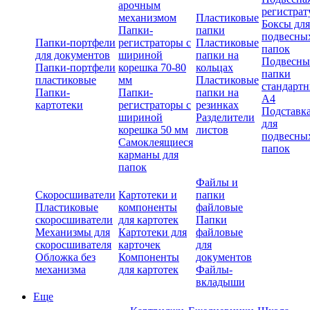
арочным
регистрат
механизмом
Пластиковые
Боксы для
Папки-
папки
подвесны
Папки-портфели
регистраторы с
Пластиковые
папок
для документов
шириной
папки на
Подвесны
Папки-портфели
корешка 70-80
кольцах
папки
пластиковые
мм
Пластиковые
стандарт
Папки-
Папки-
папки на
А4
картотеки
регистраторы с
резинках
Подставк
шириной
Разделители
для
корешка 50 мм
листов
подвесны
Самоклеящиеся
папок
карманы для
папок
Файлы и
Скоросшиватели
Картотеки и
папки
Пластиковые
компоненты
файловые
скоросшиватели
для картотек
Папки
Механизмы для
Картотеки для
файловые
скоросшивателя
карточек
для
Обложка без
Компоненты
документов
механизма
для картотек
Файлы-
вкладыши
Еще