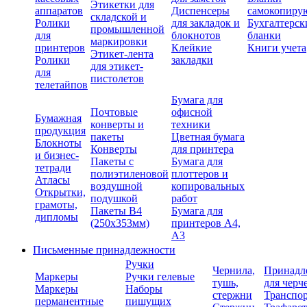
Этикетки для
аппаратов
Диспенсеры
самокопиру
складской и
Ролики
для закладок и
Бухгалтерск
промышленной
для
блокнотов
бланки
маркировки
принтеров
Клейкие
Книги учета
Этикет-лента
Ролики
закладки
для этикет-
для
пистолетов
телетайпов
Бумага для
Почтовые
офисной
Бумажная
конверты и
техники
продукция
пакеты
Цветная бумага
Блокноты
Конверты
для принтера
и бизнес-
Пакеты с
Бумага для
тетради
полиэтиленовой
плоттеров и
Атласы
воздушной
копировальных
Открытки,
подушкой
работ
грамоты,
Пакеты В4
Бумага для
дипломы
(250х353мм)
принтеров А4,
А3
Письменные принадлежности
Ручки
Чернила,
Принадл
Маркеры
Ручки гелевые
тушь,
для черч
Маркеры
Наборы
стержни
Транспо
перманентные
пишущих