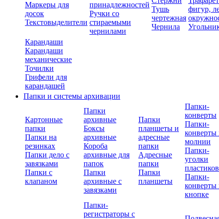
Стержни
Трафаре
Маркеры для
принадлежностей
Тушь
фигур, л
досок
Ручки со
чертежная
окружно
Текстовыделители
стираемыми
Чернила
Угольни
чернилами
Карандаши
Карандаши
механические
Точилки
Грифели для
карандашей
Папки и системы архивации
Папки-
Папки
конверты
Картонные
архивные
Папки
Папки-
папки
Боксы
планшеты и
конверты 
Папки на
архивные
адресные
молнии
резинках
Короба
папки
Папки-
Папки дело с
архивные для
Адресные
уголки
завязками
папок
папки
пластико
Папки с
Папки
Папки
Папки-
клапаном
архивные с
планшеты
конверты 
завязками
кнопке
Папки-
регистраторы с
Подвесна