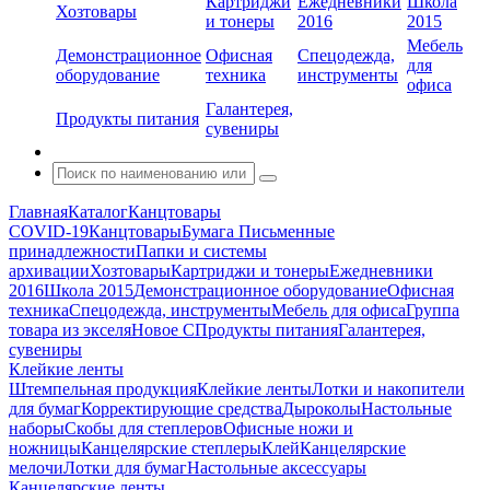
Картриджи
Ежедневники
Школа
Хозтовары
и тонеры
2016
2015
Мебель
Демонстрационное
Офисная
Спецодежда,
для
оборудование
техника
инструменты
офиса
Галантерея,
Продукты питания
сувениры
Главная
Каталог
Канцтовары
COVID-19
Канцтовары
Бумага
Письменные
принадлежности
Папки и системы
архивации
Хозтовары
Картриджи и тонеры
Ежедневники
2016
Школа 2015
Демонстрационное оборудование
Офисная
техника
Спецодежда, инструменты
Мебель для офиса
Группа
товара из экселя
Новое С
Продукты питания
Галантерея,
сувениры
Клейкие ленты
Штемпельная продукция
Клейкие ленты
Лотки и накопители
для бумаг
Корректирующие средства
Дыроколы
Настольные
наборы
Скобы для степлеров
Офисные ножи и
ножницы
Канцелярские степлеры
Клей
Канцелярские
мелочи
Лотки для бумаг
Настольные аксессуары
Канцелярские ленты