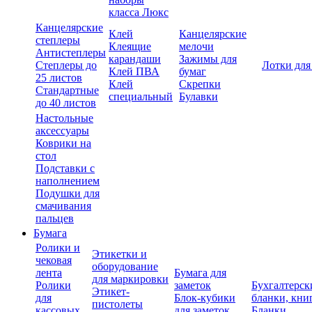
класса Люкс
Канцелярские
Клей
Канцелярские
степлеры
Клеящие
мелочи
Антистеплеры
карандаши
Зажимы для
Степлеры до
Лотки для
Клей ПВА
бумаг
25 листов
Клей
Скрепки
Стандартные
специальный
Булавки
до 40 листов
Настольные
аксессуары
Коврики на
стол
Подставки с
наполнением
Подушки для
смачивания
пальцев
Бумага
Ролики и
Этикетки и
чековая
оборудование
лента
Бумага для
для маркировки
Ролики
заметок
Бухгалтерск
Этикет-
для
Блок-кубики
бланки, кни
пистолеты
кассовых
для заметок
Бланки