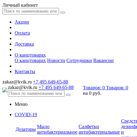
Личный кабинет
Акции
Оплата
Доставка
О канцтоварах
О канцтоварах
Новости
Сотрудники
Вакансии
Контакты
zakaz@kvik.ru
+7 495 649-65-88
zakaz@kvik.ru
+7 495 649-65-88
Товаров:
0
Товаров:
0
на
0 руб.
Меню
COVID-19
Средст
Мыло
Салфетки
дезинф
Дозаторы
антибактериальное
антибактериальные
и