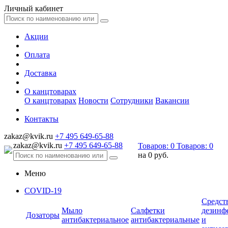
Личный кабинет
Акции
Оплата
Доставка
О канцтоварах
О канцтоварах
Новости
Сотрудники
Вакансии
Контакты
zakaz@kvik.ru
+7 495 649-65-88
zakaz@kvik.ru
+7 495 649-65-88
Товаров:
0
Товаров:
0
на
0 руб.
Меню
COVID-19
Средст
Мыло
Салфетки
дезинф
Дозаторы
антибактериальное
антибактериальные
и