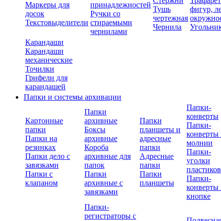
Стержни
Трафаре
Маркеры для
принадлежностей
Тушь
фигур, л
досок
Ручки со
чертежная
окружно
Текстовыделители
стираемыми
Чернила
Угольни
чернилами
Карандаши
Карандаши
механические
Точилки
Грифели для
карандашей
Папки и системы архивации
Папки-
Папки
конверты
Картонные
архивные
Папки
Папки-
папки
Боксы
планшеты и
конверты 
Папки на
архивные
адресные
молнии
резинках
Короба
папки
Папки-
Папки дело с
архивные для
Адресные
уголки
завязками
папок
папки
пластико
Папки с
Папки
Папки
Папки-
клапаном
архивные с
планшеты
конверты 
завязками
кнопке
Папки-
регистраторы с
Подвесна