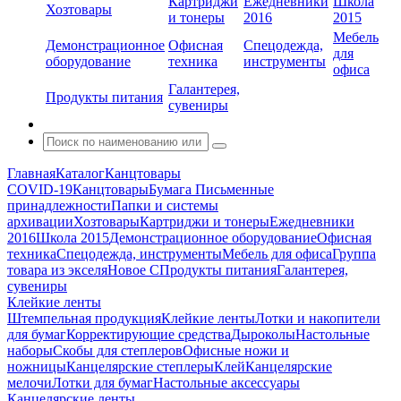
Картриджи
Ежедневники
Школа
Хозтовары
и тонеры
2016
2015
Мебель
Демонстрационное
Офисная
Спецодежда,
для
оборудование
техника
инструменты
офиса
Галантерея,
Продукты питания
сувениры
Главная
Каталог
Канцтовары
COVID-19
Канцтовары
Бумага
Письменные
принадлежности
Папки и системы
архивации
Хозтовары
Картриджи и тонеры
Ежедневники
2016
Школа 2015
Демонстрационное оборудование
Офисная
техника
Спецодежда, инструменты
Мебель для офиса
Группа
товара из экселя
Новое С
Продукты питания
Галантерея,
сувениры
Клейкие ленты
Штемпельная продукция
Клейкие ленты
Лотки и накопители
для бумаг
Корректирующие средства
Дыроколы
Настольные
наборы
Скобы для степлеров
Офисные ножи и
ножницы
Канцелярские степлеры
Клей
Канцелярские
мелочи
Лотки для бумаг
Настольные аксессуары
Канцелярские ленты