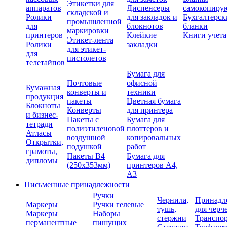
Этикетки для
аппаратов
Диспенсеры
самокопиру
складской и
Ролики
для закладок и
Бухгалтерск
промышленной
для
блокнотов
бланки
маркировки
принтеров
Клейкие
Книги учета
Этикет-лента
Ролики
закладки
для этикет-
для
пистолетов
телетайпов
Бумага для
Почтовые
офисной
Бумажная
конверты и
техники
продукция
пакеты
Цветная бумага
Блокноты
Конверты
для принтера
и бизнес-
Пакеты с
Бумага для
тетради
полиэтиленовой
плоттеров и
Атласы
воздушной
копировальных
Открытки,
подушкой
работ
грамоты,
Пакеты В4
Бумага для
дипломы
(250х353мм)
принтеров А4,
А3
Письменные принадлежности
Ручки
Чернила,
Принадл
Маркеры
Ручки гелевые
тушь,
для черч
Маркеры
Наборы
стержни
Транспо
перманентные
пишущих