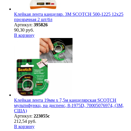
Клейкая лента канцеляр. 3M SCOTCH 500-1225 12х25
прозрачная 2 шт/бл
Артикул:
395826
90,30 руб.
В корзину
Клейкая лента 19мм х 7,5м канцелярская SCOTCH
мультифункц, на диспенс, 8-1975D, 70005076974, (3М,
США)
Артикул:
223055с
212,54 руб.
В корзину