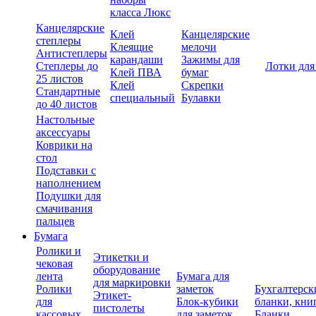
класса Люкс
Канцелярские
Клей
Канцелярские
степлеры
Клеящие
мелочи
Антистеплеры
карандаши
Зажимы для
Степлеры до
Лотки для
Клей ПВА
бумаг
25 листов
Клей
Скрепки
Стандартные
специальный
Булавки
до 40 листов
Настольные
аксессуары
Коврики на
стол
Подставки с
наполнением
Подушки для
смачивания
пальцев
Бумага
Ролики и
Этикетки и
чековая
оборудование
лента
Бумага для
для маркировки
Ролики
заметок
Бухгалтерск
Этикет-
для
Блок-кубики
бланки, кни
пистолеты
кассовых
для заметок
Бланки