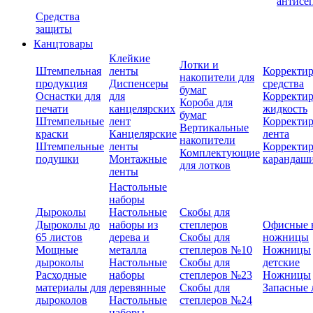
антисе
Средства
защиты
Канцтовары
Клейкие
Лотки и
Штемпельная
ленты
Корректи
накопители для
продукция
Диспенсеры
средства
бумаг
Оснастки для
для
Корректи
Короба для
печати
канцелярских
жидкость
бумаг
Штемпельные
лент
Корректи
Вертикальные
краски
Канцелярские
лента
накопители
Штемпельные
ленты
Корректи
Комплектующие
подушки
Монтажные
карандаш
для лотков
ленты
Настольные
наборы
Дыроколы
Настольные
Скобы для
Дыроколы до
наборы из
степлеров
Офисные 
65 листов
дерева и
Скобы для
ножницы
Мощные
металла
степлеров №10
Ножницы
дыроколы
Настольные
Скобы для
детские
Расходные
наборы
степлеров №23
Ножницы
материалы для
деревянные
Скобы для
Запасные 
дыроколов
Настольные
степлеров №24
наборы