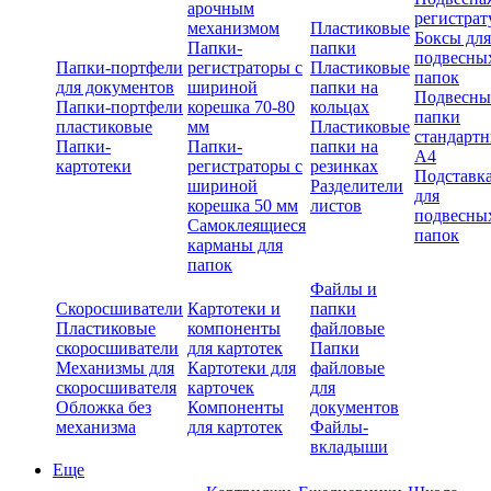
арочным
регистрат
механизмом
Пластиковые
Боксы для
Папки-
папки
подвесны
Папки-портфели
регистраторы с
Пластиковые
папок
для документов
шириной
папки на
Подвесны
Папки-портфели
корешка 70-80
кольцах
папки
пластиковые
мм
Пластиковые
стандарт
Папки-
Папки-
папки на
А4
картотеки
регистраторы с
резинках
Подставк
шириной
Разделители
для
корешка 50 мм
листов
подвесны
Самоклеящиеся
папок
карманы для
папок
Файлы и
Скоросшиватели
Картотеки и
папки
Пластиковые
компоненты
файловые
скоросшиватели
для картотек
Папки
Механизмы для
Картотеки для
файловые
скоросшивателя
карточек
для
Обложка без
Компоненты
документов
механизма
для картотек
Файлы-
вкладыши
Еще