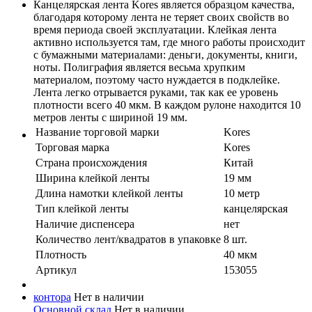
Канцелярская лента Kores является образцом качества,
благодаря которому лента не теряет своих свойств во
время периода своей эксплуатации. Клейкая лента
активно используется там, где много работы происходит
с бумажными материалами: деньги, документы, книги,
ноты. Полиграфия является весьма хрупким
материалом, поэтому часто нуждается в подклейке.
Лента легко отрывается руками, так как ее уровень
плотности всего 40 мкм. В каждом рулоне находится 10
метров ленты с шириной 19 мм.
Название торговой марки
Kores
Торговая марка
Kores
Страна происхождения
Китай
Ширина клейкой ленты
19 мм
Длина намотки клейкой ленты
10 метр
Тип клейкой ленты
канцелярская
Наличие диспенсера
нет
Количество лент/квадратов в упаковке
8 шт.
Плотность
40 мкм
Артикул
153055
контора
Нет в наличии
Основной склад
Нет в наличии