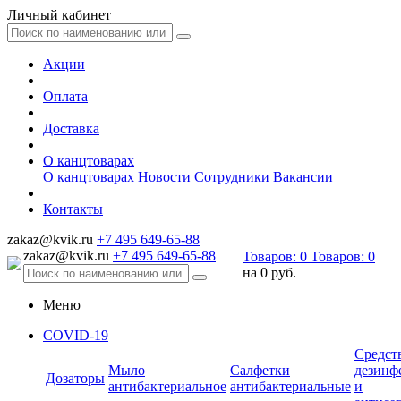
Личный кабинет
Акции
Оплата
Доставка
О канцтоварах
О канцтоварах
Новости
Сотрудники
Вакансии
Контакты
zakaz@kvik.ru
+7 495 649-65-88
zakaz@kvik.ru
+7 495 649-65-88
Товаров:
0
Товаров:
0
на
0 руб.
Меню
COVID-19
Средст
Мыло
Салфетки
дезинф
Дозаторы
антибактериальное
антибактериальные
и