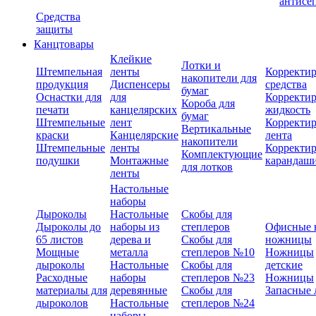
антисе
Средства
защиты
Канцтовары
Клейкие
Лотки и
Штемпельная
ленты
Корректи
накопители для
продукция
Диспенсеры
средства
бумаг
Оснастки для
для
Корректи
Короба для
печати
канцелярских
жидкость
бумаг
Штемпельные
лент
Корректи
Вертикальные
краски
Канцелярские
лента
накопители
Штемпельные
ленты
Корректи
Комплектующие
подушки
Монтажные
карандаш
для лотков
ленты
Настольные
наборы
Дыроколы
Настольные
Скобы для
Дыроколы до
наборы из
степлеров
Офисные 
65 листов
дерева и
Скобы для
ножницы
Мощные
металла
степлеров №10
Ножницы
дыроколы
Настольные
Скобы для
детские
Расходные
наборы
степлеров №23
Ножницы
материалы для
деревянные
Скобы для
Запасные 
дыроколов
Настольные
степлеров №24
наборы