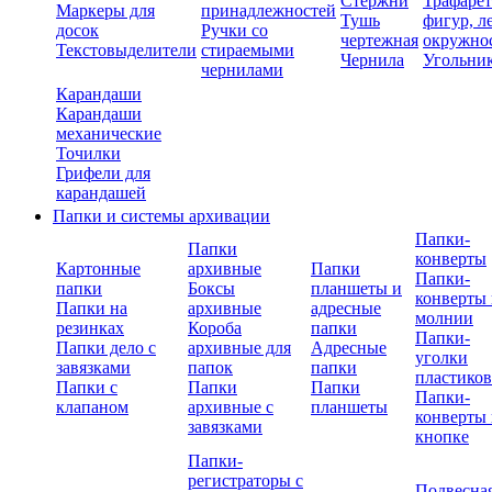
Стержни
Трафаре
Маркеры для
принадлежностей
Тушь
фигур, л
досок
Ручки со
чертежная
окружно
Текстовыделители
стираемыми
Чернила
Угольни
чернилами
Карандаши
Карандаши
механические
Точилки
Грифели для
карандашей
Папки и системы архивации
Папки-
Папки
конверты
Картонные
архивные
Папки
Папки-
папки
Боксы
планшеты и
конверты 
Папки на
архивные
адресные
молнии
резинках
Короба
папки
Папки-
Папки дело с
архивные для
Адресные
уголки
завязками
папок
папки
пластико
Папки с
Папки
Папки
Папки-
клапаном
архивные с
планшеты
конверты 
завязками
кнопке
Папки-
регистраторы с
Подвесна