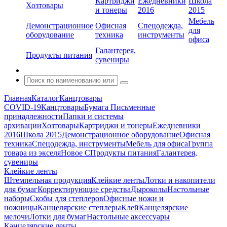
Картриджи
Ежедневники
Школа
Хозтовары
и тонеры
2016
2015
Мебель
Демонстрационное
Офисная
Спецодежда,
для
оборудование
техника
инструменты
офиса
Галантерея,
Продукты питания
сувениры
Главная
Каталог
Канцтовары
COVID-19
Канцтовары
Бумага
Письменные
принадлежности
Папки и системы
архивации
Хозтовары
Картриджи и тонеры
Ежедневники
2016
Школа 2015
Демонстрационное оборудование
Офисная
техника
Спецодежда, инструменты
Мебель для офиса
Группа
товара из экселя
Новое С
Продукты питания
Галантерея,
сувениры
Клейкие ленты
Штемпельная продукция
Клейкие ленты
Лотки и накопители
для бумаг
Корректирующие средства
Дыроколы
Настольные
наборы
Скобы для степлеров
Офисные ножи и
ножницы
Канцелярские степлеры
Клей
Канцелярские
мелочи
Лотки для бумаг
Настольные аксессуары
Канцелярские ленты