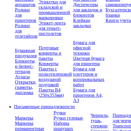
Этикетки для
аппаратов
Диспенсеры
самокопиру
складской и
Ролики
для закладок и
Бухгалтерск
промышленной
для
блокнотов
бланки
маркировки
принтеров
Клейкие
Книги учета
Этикет-лента
Ролики
закладки
для этикет-
для
пистолетов
телетайпов
Бумага для
Почтовые
офисной
Бумажная
конверты и
техники
продукция
пакеты
Цветная бумага
Блокноты
Конверты
для принтера
и бизнес-
Пакеты с
Бумага для
тетради
полиэтиленовой
плоттеров и
Атласы
воздушной
копировальных
Открытки,
подушкой
работ
грамоты,
Пакеты В4
Бумага для
дипломы
(250х353мм)
принтеров А4,
А3
Письменные принадлежности
Ручки
Чернила,
Принадл
Маркеры
Ручки гелевые
тушь,
для черч
Маркеры
Наборы
стержни
Транспо
перманентные
пишущих