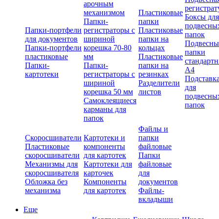
арочным
регистрат
механизмом
Пластиковые
Боксы для
Папки-
папки
подвесны
Папки-портфели
регистраторы с
Пластиковые
папок
для документов
шириной
папки на
Подвесны
Папки-портфели
корешка 70-80
кольцах
папки
пластиковые
мм
Пластиковые
стандарт
Папки-
Папки-
папки на
А4
картотеки
регистраторы с
резинках
Подставк
шириной
Разделители
для
корешка 50 мм
листов
подвесны
Самоклеящиеся
папок
карманы для
папок
Файлы и
Скоросшиватели
Картотеки и
папки
Пластиковые
компоненты
файловые
скоросшиватели
для картотек
Папки
Механизмы для
Картотеки для
файловые
скоросшивателя
карточек
для
Обложка без
Компоненты
документов
механизма
для картотек
Файлы-
вкладыши
Еще