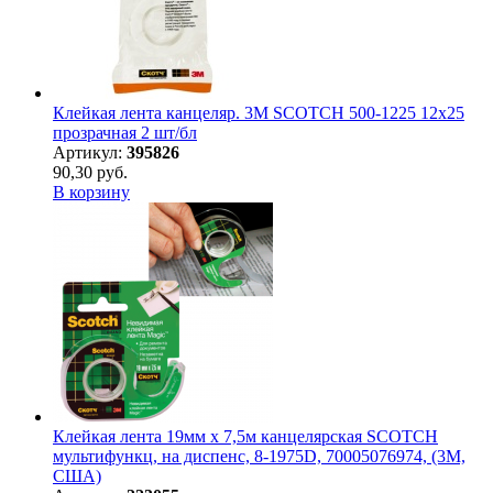
Клейкая лента канцеляр. 3M SCOTCH 500-1225 12х25
прозрачная 2 шт/бл
Артикул:
395826
90,30 руб.
В корзину
Клейкая лента 19мм х 7,5м канцелярская SCOTCH
мультифункц, на диспенс, 8-1975D, 70005076974, (3М,
США)