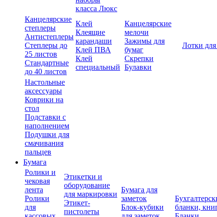
класса Люкс
Канцелярские
Клей
Канцелярские
степлеры
Клеящие
мелочи
Антистеплеры
карандаши
Зажимы для
Степлеры до
Лотки для
Клей ПВА
бумаг
25 листов
Клей
Скрепки
Стандартные
специальный
Булавки
до 40 листов
Настольные
аксессуары
Коврики на
стол
Подставки с
наполнением
Подушки для
смачивания
пальцев
Бумага
Ролики и
Этикетки и
чековая
оборудование
лента
Бумага для
для маркировки
Ролики
заметок
Бухгалтерск
Этикет-
для
Блок-кубики
бланки, кни
пистолеты
кассовых
для заметок
Бланки