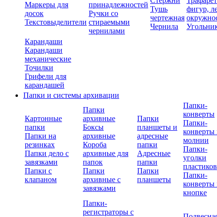
Стержни
Трафаре
Маркеры для
принадлежностей
Тушь
фигур, л
досок
Ручки со
чертежная
окружно
Текстовыделители
стираемыми
Чернила
Угольни
чернилами
Карандаши
Карандаши
механические
Точилки
Грифели для
карандашей
Папки и системы архивации
Папки-
Папки
конверты
Картонные
архивные
Папки
Папки-
папки
Боксы
планшеты и
конверты 
Папки на
архивные
адресные
молнии
резинках
Короба
папки
Папки-
Папки дело с
архивные для
Адресные
уголки
завязками
папок
папки
пластико
Папки с
Папки
Папки
Папки-
клапаном
архивные с
планшеты
конверты 
завязками
кнопке
Папки-
регистраторы с
Подвесна