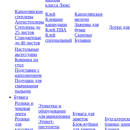
класса Люкс
Канцелярские
Клей
Канцелярские
степлеры
Клеящие
мелочи
Антистеплеры
карандаши
Зажимы для
Степлеры до
Лотки для
Клей ПВА
бумаг
25 листов
Клей
Скрепки
Стандартные
специальный
Булавки
до 40 листов
Настольные
аксессуары
Коврики на
стол
Подставки с
наполнением
Подушки для
смачивания
пальцев
Бумага
Ролики и
Этикетки и
чековая
оборудование
лента
Бумага для
для маркировки
Ролики
заметок
Бухгалтерск
Этикет-
для
Блок-кубики
бланки, кни
пистолеты
кассовых
для заметок
Бланки