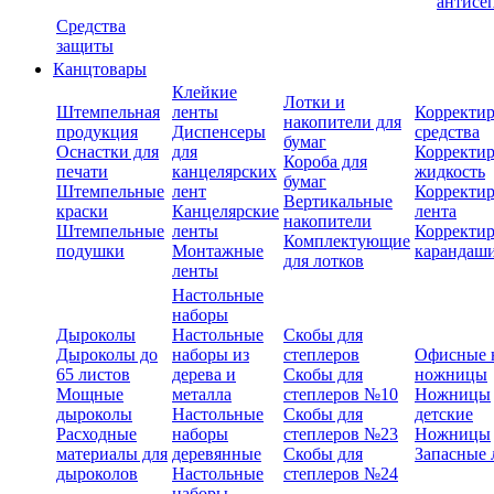
антисе
Средства
защиты
Канцтовары
Клейкие
Лотки и
Штемпельная
ленты
Корректи
накопители для
продукция
Диспенсеры
средства
бумаг
Оснастки для
для
Корректи
Короба для
печати
канцелярских
жидкость
бумаг
Штемпельные
лент
Корректи
Вертикальные
краски
Канцелярские
лента
накопители
Штемпельные
ленты
Корректи
Комплектующие
подушки
Монтажные
карандаш
для лотков
ленты
Настольные
наборы
Дыроколы
Настольные
Скобы для
Дыроколы до
наборы из
степлеров
Офисные 
65 листов
дерева и
Скобы для
ножницы
Мощные
металла
степлеров №10
Ножницы
дыроколы
Настольные
Скобы для
детские
Расходные
наборы
степлеров №23
Ножницы
материалы для
деревянные
Скобы для
Запасные 
дыроколов
Настольные
степлеров №24
наборы