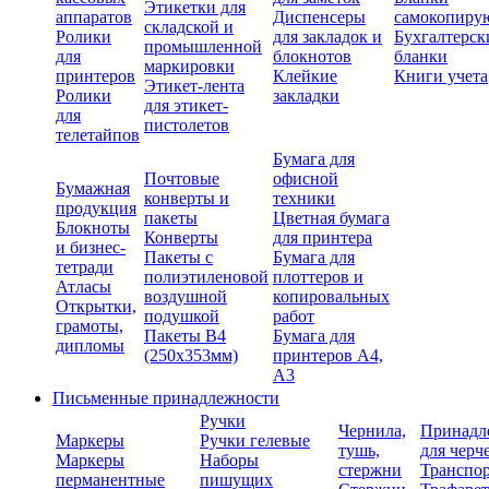
Этикетки для
аппаратов
Диспенсеры
самокопиру
складской и
Ролики
для закладок и
Бухгалтерск
промышленной
для
блокнотов
бланки
маркировки
принтеров
Клейкие
Книги учета
Этикет-лента
Ролики
закладки
для этикет-
для
пистолетов
телетайпов
Бумага для
Почтовые
офисной
Бумажная
конверты и
техники
продукция
пакеты
Цветная бумага
Блокноты
Конверты
для принтера
и бизнес-
Пакеты с
Бумага для
тетради
полиэтиленовой
плоттеров и
Атласы
воздушной
копировальных
Открытки,
подушкой
работ
грамоты,
Пакеты В4
Бумага для
дипломы
(250х353мм)
принтеров А4,
А3
Письменные принадлежности
Ручки
Чернила,
Принадл
Маркеры
Ручки гелевые
тушь,
для черч
Маркеры
Наборы
стержни
Транспо
перманентные
пишущих