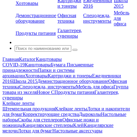
Картриджи
Ежедневники
Школа
Хозтовары
и тонеры
2016
2015
Мебель
Демонстрационное
Офисная
Спецодежда,
для
оборудование
техника
инструменты
офиса
Галантерея,
Продукты питания
сувениры
Главная
Каталог
Канцтовары
COVID-19
Канцтовары
Бумага
Письменные
принадлежности
Папки и системы
архивации
Хозтовары
Картриджи и тонеры
Ежедневники
2016
Школа 2015
Демонстрационное оборудование
Офисная
техника
Спецодежда, инструменты
Мебель для офиса
Группа
товара из экселя
Новое С
Продукты питания
Галантерея,
сувениры
Клейкие ленты
Штемпельная продукция
Клейкие ленты
Лотки и накопители
для бумаг
Корректирующие средства
Дыроколы
Настольные
наборы
Скобы для степлеров
Офисные ножи и
ножницы
Канцелярские степлеры
Клей
Канцелярские
мелочи
Лотки для бумаг
Настольные аксессуары