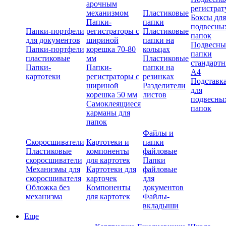
арочным
регистрат
механизмом
Пластиковые
Боксы для
Папки-
папки
подвесны
Папки-портфели
регистраторы с
Пластиковые
папок
для документов
шириной
папки на
Подвесны
Папки-портфели
корешка 70-80
кольцах
папки
пластиковые
мм
Пластиковые
стандарт
Папки-
Папки-
папки на
А4
картотеки
регистраторы с
резинках
Подставк
шириной
Разделители
для
корешка 50 мм
листов
подвесны
Самоклеящиеся
папок
карманы для
папок
Файлы и
Скоросшиватели
Картотеки и
папки
Пластиковые
компоненты
файловые
скоросшиватели
для картотек
Папки
Механизмы для
Картотеки для
файловые
скоросшивателя
карточек
для
Обложка без
Компоненты
документов
механизма
для картотек
Файлы-
вкладыши
Еще