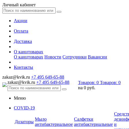
Личный кабинет
Акции
Оплата
Доставка
О канцтоварах
О канцтоварах
Новости
Сотрудники
Вакансии
Контакты
zakaz@kvik.ru
+7 495 649-65-88
zakaz@kvik.ru
+7 495 649-65-88
Товаров:
0
Товаров:
0
на
0 руб.
Меню
COVID-19
Средст
Мыло
Салфетки
дезинф
Дозаторы
антибактериальное
антибактериальные
и