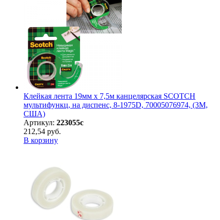
Клейкая лента 19мм х 7,5м канцелярская SCOTCH
мультифункц, на диспенс, 8-1975D, 70005076974, (3М,
США)
Артикул:
223055с
212,54 руб.
В корзину