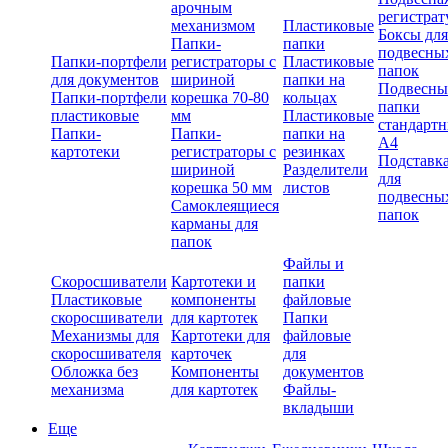
арочным
регистрат
механизмом
Пластиковые
Боксы для
Папки-
папки
подвесны
Папки-портфели
регистраторы с
Пластиковые
папок
для документов
шириной
папки на
Подвесны
Папки-портфели
корешка 70-80
кольцах
папки
пластиковые
мм
Пластиковые
стандарт
Папки-
Папки-
папки на
А4
картотеки
регистраторы с
резинках
Подставк
шириной
Разделители
для
корешка 50 мм
листов
подвесны
Самоклеящиеся
папок
карманы для
папок
Файлы и
Скоросшиватели
Картотеки и
папки
Пластиковые
компоненты
файловые
скоросшиватели
для картотек
Папки
Механизмы для
Картотеки для
файловые
скоросшивателя
карточек
для
Обложка без
Компоненты
документов
механизма
для картотек
Файлы-
вкладыши
Еще