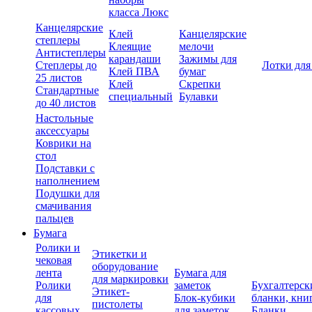
класса Люкс
Канцелярские
Клей
Канцелярские
степлеры
Клеящие
мелочи
Антистеплеры
карандаши
Зажимы для
Степлеры до
Лотки для
Клей ПВА
бумаг
25 листов
Клей
Скрепки
Стандартные
специальный
Булавки
до 40 листов
Настольные
аксессуары
Коврики на
стол
Подставки с
наполнением
Подушки для
смачивания
пальцев
Бумага
Ролики и
Этикетки и
чековая
оборудование
лента
Бумага для
для маркировки
Ролики
заметок
Бухгалтерск
Этикет-
для
Блок-кубики
бланки, кни
пистолеты
кассовых
для заметок
Бланки