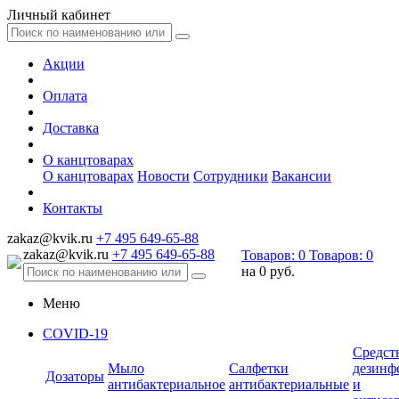
Личный кабинет
Акции
Оплата
Доставка
О канцтоварах
О канцтоварах
Новости
Сотрудники
Вакансии
Контакты
zakaz@kvik.ru
+7 495 649-65-88
zakaz@kvik.ru
+7 495 649-65-88
Товаров:
0
Товаров:
0
на
0 руб.
Меню
COVID-19
Средст
Мыло
Салфетки
дезинф
Дозаторы
антибактериальное
антибактериальные
и