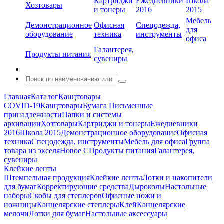
Картриджи
Ежедневники
Школа
Хозтовары
и тонеры
2016
2015
Мебель
Демонстрационное
Офисная
Спецодежда,
для
оборудование
техника
инструменты
офиса
Галантерея,
Продукты питания
сувениры
Главная
Каталог
Канцтовары
COVID-19
Канцтовары
Бумага
Письменные
принадлежности
Папки и системы
архивации
Хозтовары
Картриджи и тонеры
Ежедневники
2016
Школа 2015
Демонстрационное оборудование
Офисная
техника
Спецодежда, инструменты
Мебель для офиса
Группа
товара из экселя
Новое С
Продукты питания
Галантерея,
сувениры
Клейкие ленты
Штемпельная продукция
Клейкие ленты
Лотки и накопители
для бумаг
Корректирующие средства
Дыроколы
Настольные
наборы
Скобы для степлеров
Офисные ножи и
ножницы
Канцелярские степлеры
Клей
Канцелярские
мелочи
Лотки для бумаг
Настольные аксессуары