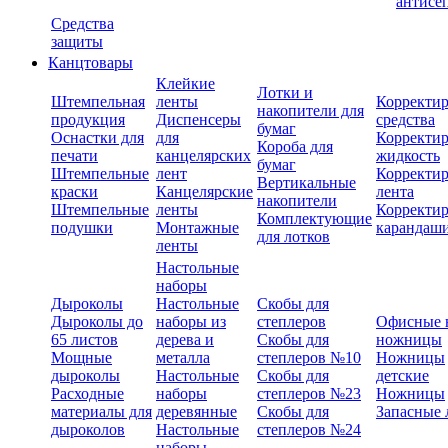
антисе
Средства
защиты
Канцтовары
Клейкие
Лотки и
Штемпельная
ленты
Корректи
накопители для
продукция
Диспенсеры
средства
бумаг
Оснастки для
для
Корректи
Короба для
печати
канцелярских
жидкость
бумаг
Штемпельные
лент
Корректи
Вертикальные
краски
Канцелярские
лента
накопители
Штемпельные
ленты
Корректи
Комплектующие
подушки
Монтажные
карандаш
для лотков
ленты
Настольные
наборы
Дыроколы
Настольные
Скобы для
Дыроколы до
наборы из
степлеров
Офисные 
65 листов
дерева и
Скобы для
ножницы
Мощные
металла
степлеров №10
Ножницы
дыроколы
Настольные
Скобы для
детские
Расходные
наборы
степлеров №23
Ножницы
материалы для
деревянные
Скобы для
Запасные 
дыроколов
Настольные
степлеров №24
наборы