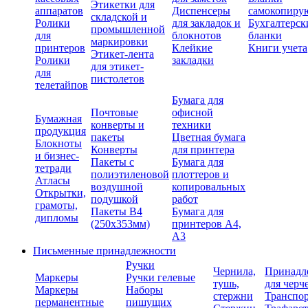
Этикетки для
аппаратов
Диспенсеры
самокопиру
складской и
Ролики
для закладок и
Бухгалтерск
промышленной
для
блокнотов
бланки
маркировки
принтеров
Клейкие
Книги учета
Этикет-лента
Ролики
закладки
для этикет-
для
пистолетов
телетайпов
Бумага для
Почтовые
офисной
Бумажная
конверты и
техники
продукция
пакеты
Цветная бумага
Блокноты
Конверты
для принтера
и бизнес-
Пакеты с
Бумага для
тетради
полиэтиленовой
плоттеров и
Атласы
воздушной
копировальных
Открытки,
подушкой
работ
грамоты,
Пакеты В4
Бумага для
дипломы
(250х353мм)
принтеров А4,
А3
Письменные принадлежности
Ручки
Чернила,
Принадл
Маркеры
Ручки гелевые
тушь,
для черч
Маркеры
Наборы
стержни
Транспо
перманентные
пишущих