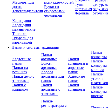
Стержни
Трафаре
Маркеры для
принадлежностей
Тушь
фигур, л
досок
Ручки со
чертежная
окружно
Текстовыделители
стираемыми
Чернила
Угольни
чернилами
Карандаши
Карандаши
механические
Точилки
Грифели для
карандашей
Папки и системы архивации
Папки-
Папки
конверты
Картонные
архивные
Папки
Папки-
папки
Боксы
планшеты и
конверты 
Папки на
архивные
адресные
молнии
резинках
Короба
папки
Папки-
Папки дело с
архивные для
Адресные
уголки
завязками
папок
папки
пластико
Папки с
Папки
Папки
Папки-
клапаном
архивные с
планшеты
конверты 
завязками
кнопке
Папки-
регистраторы с
Подвесна