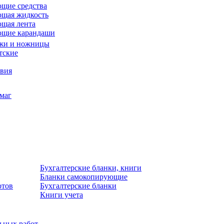
щие средства
щая жидкость
щая лента
ющие карандаши
жи и ножницы
тские
звия
умаг
Бухгалтерские бланки, книги
Бланки самокопирующие
отов
Бухгалтерские бланки
Книги учета
льных работ