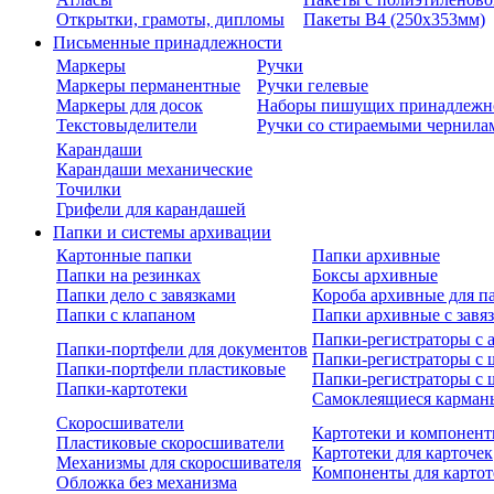
Открытки, грамоты, дипломы
Пакеты В4 (250х353мм)
Письменные принадлежности
Маркеры
Ручки
Маркеры перманентные
Ручки гелевые
Маркеры для досок
Наборы пишущих принадлежн
Текстовыделители
Ручки со стираемыми чернила
Карандаши
Карандаши механические
Точилки
Грифели для карандашей
Папки и системы архивации
Картонные папки
Папки архивные
Папки на резинках
Боксы архивные
Папки дело с завязками
Короба архивные для п
Папки с клапаном
Папки архивные с завя
Папки-регистраторы с
Папки-портфели для документов
Папки-регистраторы с 
Папки-портфели пластиковые
Папки-регистраторы с 
Папки-картотеки
Самоклеящиеся карман
Скоросшиватели
Картотеки и компонент
Пластиковые скоросшиватели
Картотеки для карточек
Механизмы для скоросшивателя
Компоненты для картот
Обложка без механизма