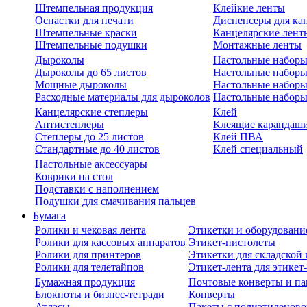
Штемпельная продукция
Клейкие ленты
Оснастки для печати
Диспенсеры для ка
Штемпельные краски
Канцелярские лент
Штемпельные подушки
Монтажные ленты
Дыроколы
Настольные набор
Дыроколы до 65 листов
Настольные наборы 
Мощные дыроколы
Настольные наборы
Расходные материалы для дыроколов
Настольные наборы
Канцелярские степлеры
Клей
Антистеплеры
Клеящие карандаш
Степлеры до 25 листов
Клей ПВА
Стандартные до 40 листов
Клей специальный
Настольные аксессуары
Коврики на стол
Подставки с наполнением
Подушки для смачивания пальцев
Бумага
Ролики и чековая лента
Этикетки и оборудовани
Ролики для кассовых аппаратов
Этикет-пистолеты
Ролики для принтеров
Этикетки для складско
Ролики для телетайпов
Этикет-лента для этикет
Бумажная продукция
Почтовые конверты и па
Блокноты и бизнес-тетради
Конверты
Атласы
Пакеты с полиэтиленов