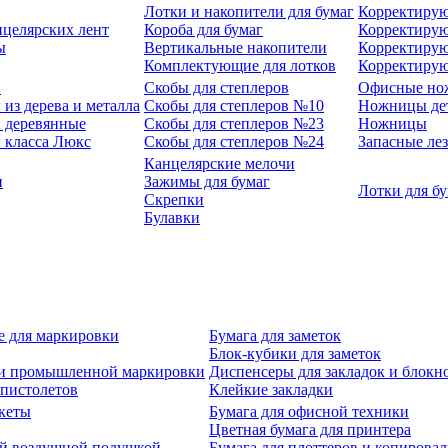
Лотки и накопители для бумаг
Корректирую
нцелярских лент
Короба для бумаг
Корректирую
ы
Вертикальные накопители
Корректирую
Комплектующие для лотков
Корректиру
ы
Скобы для степлеров
Офисные но
из дерева и металла
Скобы для степлеров №10
Ножницы де
 деревянные
Скобы для степлеров №23
Ножницы
 класса Люкс
Скобы для степлеров №24
Запасные ле
Канцелярские мелочи
и
Зажимы для бумаг
Лотки для б
Скрепки
Булавки
е для маркировки
Бумага для заметок
Блок-кубики для заметок
й и промышленной маркировки
Диспенсеры для закладок и блокн
-пистолетов
Клейкие закладки
кеты
Бумага для офисной техники
Цветная бумага для принтера
ой воздушной подушкой
Бумага для плоттеров и копирова