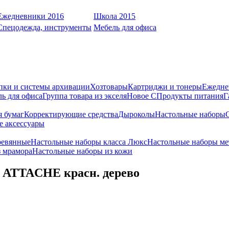
Ежедневники 2016
Школа 2015
Спецодежда, инструменты
Мебель для офиса
пки и системы архивации
Хозтовары
Картриджи и тонеры
Ежедне
ь для офиса
Группа товара из экселя
Новое С
Продукты питания
Г
я бумаг
Корректирующие средства
Дыроколы
Настольные наборы
е аксессуары
ревянные
Настольные наборы класса Люкс
Настольные наборы ме
з мрамора
Настольные наборы из кожи
. ATTACHE красн. дерево