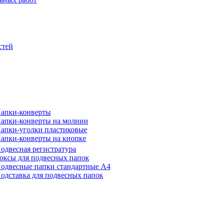
стей
апки-конверты
апки-конверты на молнии
апки-уголки пластиковые
апки-конверты на кнопке
одвесная регистратура
оксы для подвесных папок
одвесные папки стандартные А4
одставка для подвесных папок