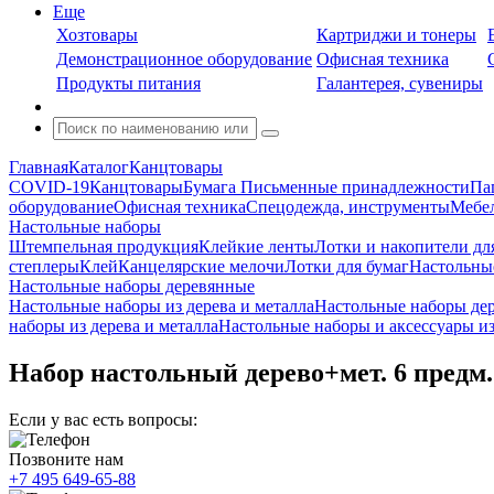
Еще
Хозтовары
Картриджи и тонеры
Демонстрационное оборудование
Офисная техника
Продукты питания
Галантерея, сувениры
Главная
Каталог
Канцтовары
COVID-19
Канцтовары
Бумага
Письменные принадлежности
Па
оборудование
Офисная техника
Спецодежда, инструменты
Мебел
Настольные наборы
Штемпельная продукция
Клейкие ленты
Лотки и накопители дл
степлеры
Клей
Канцелярские мелочи
Лотки для бумаг
Настольны
Настольные наборы деревянные
Настольные наборы из дерева и металла
Настольные наборы де
наборы из дерева и металла
Настольные наборы и аксессуары и
Набор настольный дерево+мет. 6 предм
Если у вас есть вопросы:
Позвоните нам
+7 495 649-65-88