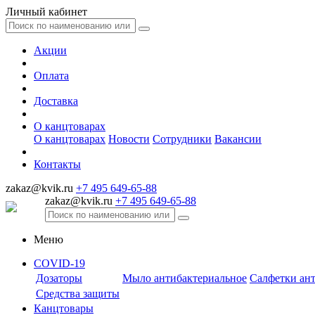
Личный кабинет
Акции
Оплата
Доставка
О канцтоварах
О канцтоварах
Новости
Сотрудники
Вакансии
Контакты
zakaz@kvik.ru
+7 495 649-65-88
zakaz@kvik.ru
+7 495 649-65-88
Меню
COVID-19
Дозаторы
Мыло антибактериальное
Салфетки ан
Средства защиты
Канцтовары