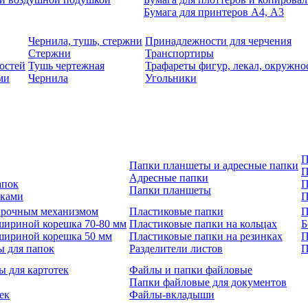
Бумага для принтеров А4, А3
Чернила, тушь, стержни
Принадлежности для черчения
Стержни
Транспортиры
остей
Тушь чертежная
Трафареты фигур, лекал, окружно
ми
Чернила
Угольники
П
Папки планшеты и адресные папки
П
Адресные папки
апок
П
Папки планшеты
зками
П
 арочным механизмом
Пластиковые папки
П
шириной корешка 70-80 мм
Пластиковые папки на кольцах
Б
шириной корешка 50 мм
Пластиковые папки на резинках
П
ы для папок
Разделители листов
П
ы для картотек
Файлы и папки файловые
Папки файловые для документов
ек
Файлы-вкладыши