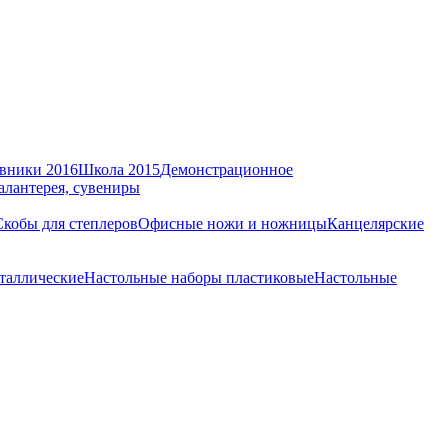
вники 2016
Школа 2015
Демонстрационное
алантерея, сувениры
Скобы для степлеров
Офисные ножи и ножницы
Канцелярские
таллические
Настольные наборы пластиковые
Настольные