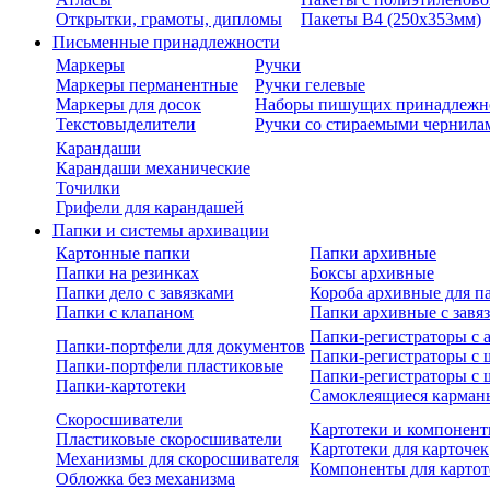
Открытки, грамоты, дипломы
Пакеты В4 (250х353мм)
Письменные принадлежности
Маркеры
Ручки
Маркеры перманентные
Ручки гелевые
Маркеры для досок
Наборы пишущих принадлежн
Текстовыделители
Ручки со стираемыми чернила
Карандаши
Карандаши механические
Точилки
Грифели для карандашей
Папки и системы архивации
Картонные папки
Папки архивные
Папки на резинках
Боксы архивные
Папки дело с завязками
Короба архивные для п
Папки с клапаном
Папки архивные с завя
Папки-регистраторы с
Папки-портфели для документов
Папки-регистраторы с 
Папки-портфели пластиковые
Папки-регистраторы с 
Папки-картотеки
Самоклеящиеся карман
Скоросшиватели
Картотеки и компонент
Пластиковые скоросшиватели
Картотеки для карточек
Механизмы для скоросшивателя
Компоненты для картот
Обложка без механизма