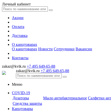
Личный кабинет
Акции
Оплата
Доставка
О канцтоварах
О канцтоварах
Новости
Сотрудники
Вакансии
Контакты
zakaz@kvik.ru
+7 495 649-65-88
zakaz@kvik.ru
+7 495 649-65-88
Меню
COVID-19
Дозаторы
Мыло антибактериальное
Салфетки ан
Средства защиты
Канцтовары