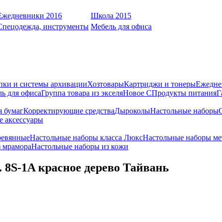
Ежедневники 2016
Школа 2015
Спецодежда, инструменты
Мебель для офиса
пки и системы архивации
Хозтовары
Картриджи и тонеры
Ежедне
ь для офиса
Группа товара из экселя
Новое С
Продукты питания
Г
я бумаг
Корректирующие средства
Дыроколы
Настольные наборы
е аксессуары
ревянные
Настольные наборы класса Люкс
Настольные наборы ме
з мрамора
Настольные наборы из кожи
 8S-1A красное дерево Тайвань