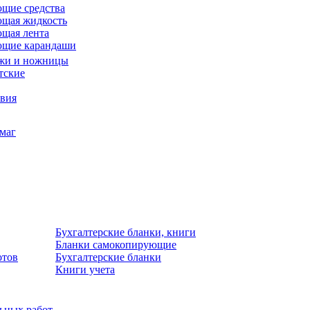
щие средства
щая жидкость
щая лента
ющие карандаши
жи и ножницы
тские
звия
умаг
Бухгалтерские бланки, книги
Бланки самокопирующие
отов
Бухгалтерские бланки
Книги учета
льных работ