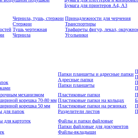
Бумага для принтеров А4, А3
Чернила, тушь, стержни
Принадлежности для черчения
Стержни
Транспортиры
остей
Тушь чертежная
Трафареты фигур, лекал, окружно
ми
Чернила
Угольники
П
Папки планшеты и адресные папки
П
Адресные папки
апок
П
Папки планшеты
зками
П
 арочным механизмом
Пластиковые папки
П
шириной корешка 70-80 мм
Пластиковые папки на кольцах
Б
шириной корешка 50 мм
Пластиковые папки на резинках
П
ы для папок
Разделители листов
П
ы для картотек
Файлы и папки файловые
Папки файловые для документов
ек
Файлы-вкладыши