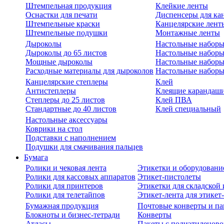
Штемпельная продукция
Клейкие ленты
Оснастки для печати
Диспенсеры для ка
Штемпельные краски
Канцелярские лент
Штемпельные подушки
Монтажные ленты
Дыроколы
Настольные набор
Дыроколы до 65 листов
Настольные наборы 
Мощные дыроколы
Настольные наборы
Расходные материалы для дыроколов
Настольные наборы
Канцелярские степлеры
Клей
Антистеплеры
Клеящие карандаш
Степлеры до 25 листов
Клей ПВА
Стандартные до 40 листов
Клей специальный
Настольные аксессуары
Коврики на стол
Подставки с наполнением
Подушки для смачивания пальцев
Бумага
Ролики и чековая лента
Этикетки и оборудовани
Ролики для кассовых аппаратов
Этикет-пистолеты
Ролики для принтеров
Этикетки для складско
Ролики для телетайпов
Этикет-лента для этикет
Бумажная продукция
Почтовые конверты и па
Блокноты и бизнес-тетради
Конверты
Атласы
Пакеты с полиэтиленов