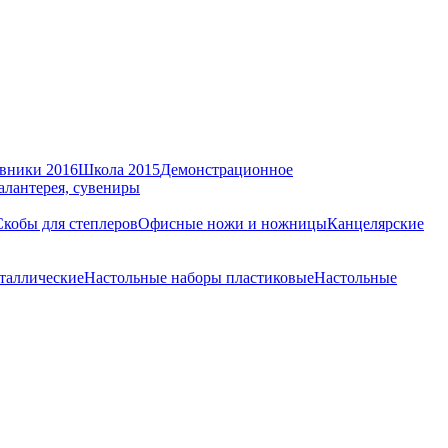
вники 2016
Школа 2015
Демонстрационное
алантерея, сувениры
Скобы для степлеров
Офисные ножи и ножницы
Канцелярские
таллические
Настольные наборы пластиковые
Настольные