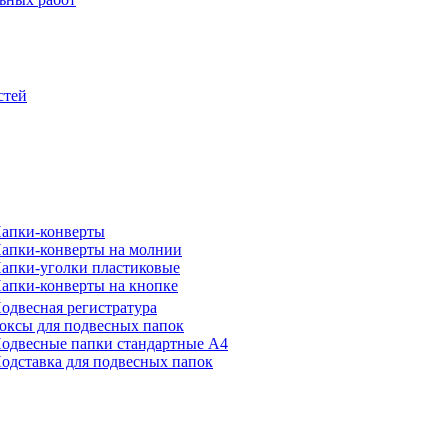
стей
апки-конверты
апки-конверты на молнии
апки-уголки пластиковые
апки-конверты на кнопке
одвесная регистратура
оксы для подвесных папок
одвесные папки стандартные А4
одставка для подвесных папок