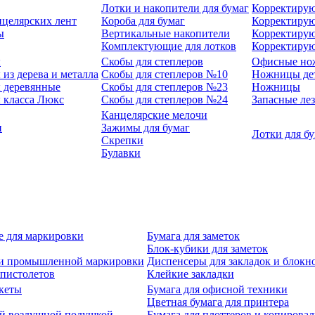
Лотки и накопители для бумаг
Корректирую
нцелярских лент
Короба для бумаг
Корректирую
ы
Вертикальные накопители
Корректирую
Комплектующие для лотков
Корректиру
ы
Скобы для степлеров
Офисные но
из дерева и металла
Скобы для степлеров №10
Ножницы де
 деревянные
Скобы для степлеров №23
Ножницы
 класса Люкс
Скобы для степлеров №24
Запасные ле
Канцелярские мелочи
и
Зажимы для бумаг
Лотки для б
Скрепки
Булавки
е для маркировки
Бумага для заметок
Блок-кубики для заметок
й и промышленной маркировки
Диспенсеры для закладок и блокн
-пистолетов
Клейкие закладки
кеты
Бумага для офисной техники
Цветная бумага для принтера
ой воздушной подушкой
Бумага для плоттеров и копирова