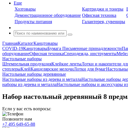
Еще
Хозтовары
Картриджи и тонеры
Демонстрационное оборудование
Офисная техника
Продукты питания
Галантерея, сувениры
Главная
Каталог
Канцтовары
COVID-19
Канцтовары
Бумага
Письменные принадлежности
Па
оборудование
Офисная техника
Спецодежда, инструменты
Мебел
Настольные наборы
Штемпельная продукция
Клейкие ленты
Лотки и накопители дл
степлеры
Клей
Канцелярские мелочи
Лотки для бумаг
Настольны
Настольные наборы деревянные
Настольные наборы из дерева и металла
Настольные наборы де
наборы из дерева и металла
Настольные наборы и аксессуары и
Набор настольный деревянный 8 предм.
Если у вас есть вопросы:
Позвоните нам
+7 495 649-65-88