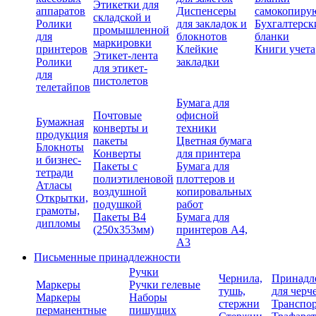
Этикетки для
аппаратов
Диспенсеры
самокопиру
складской и
Ролики
для закладок и
Бухгалтерск
промышленной
для
блокнотов
бланки
маркировки
принтеров
Клейкие
Книги учета
Этикет-лента
Ролики
закладки
для этикет-
для
пистолетов
телетайпов
Бумага для
Почтовые
офисной
Бумажная
конверты и
техники
продукция
пакеты
Цветная бумага
Блокноты
Конверты
для принтера
и бизнес-
Пакеты с
Бумага для
тетради
полиэтиленовой
плоттеров и
Атласы
воздушной
копировальных
Открытки,
подушкой
работ
грамоты,
Пакеты В4
Бумага для
дипломы
(250х353мм)
принтеров А4,
А3
Письменные принадлежности
Ручки
Чернила,
Принадл
Маркеры
Ручки гелевые
тушь,
для черч
Маркеры
Наборы
стержни
Транспо
перманентные
пишущих