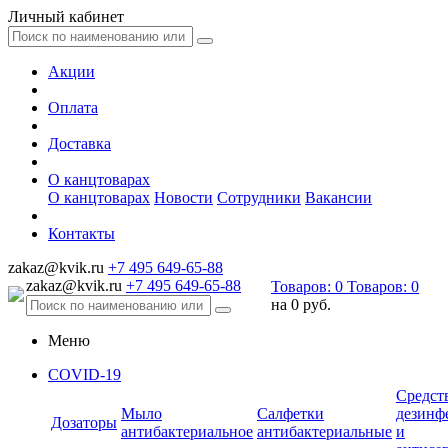
Личный кабинет
Акции
Оплата
Доставка
О канцтоварах
О канцтоварах
Новости
Сотрудники
Вакансии
Контакты
zakaz@kvik.ru
+7 495 649-65-88
zakaz@kvik.ru
+7 495 649-65-88
Товаров:
0
Товаров:
0
на
0 руб.
Меню
COVID-19
Средст
Мыло
Салфетки
дезинф
Дозаторы
антибактериальное
антибактериальные
и