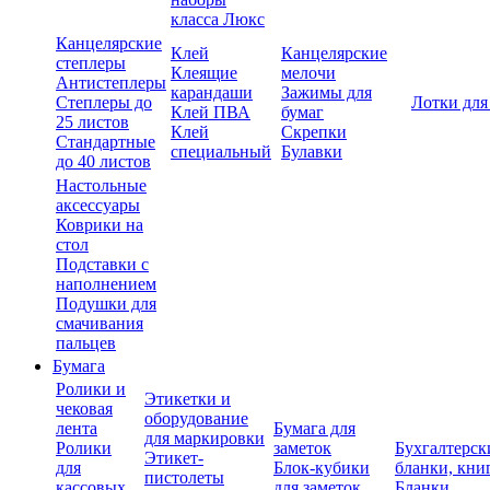
класса Люкс
Канцелярские
Клей
Канцелярские
степлеры
Клеящие
мелочи
Антистеплеры
карандаши
Зажимы для
Степлеры до
Лотки для
Клей ПВА
бумаг
25 листов
Клей
Скрепки
Стандартные
специальный
Булавки
до 40 листов
Настольные
аксессуары
Коврики на
стол
Подставки с
наполнением
Подушки для
смачивания
пальцев
Бумага
Ролики и
Этикетки и
чековая
оборудование
лента
Бумага для
для маркировки
Ролики
заметок
Бухгалтерск
Этикет-
для
Блок-кубики
бланки, кни
пистолеты
кассовых
для заметок
Бланки