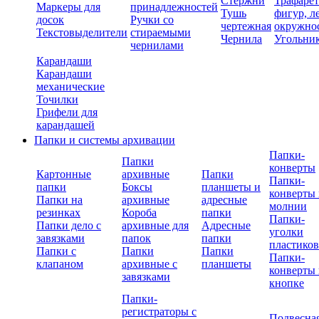
Стержни
Трафаре
Маркеры для
принадлежностей
Тушь
фигур, л
досок
Ручки со
чертежная
окружно
Текстовыделители
стираемыми
Чернила
Угольни
чернилами
Карандаши
Карандаши
механические
Точилки
Грифели для
карандашей
Папки и системы архивации
Папки-
Папки
конверты
Картонные
архивные
Папки
Папки-
папки
Боксы
планшеты и
конверты 
Папки на
архивные
адресные
молнии
резинках
Короба
папки
Папки-
Папки дело с
архивные для
Адресные
уголки
завязками
папок
папки
пластико
Папки с
Папки
Папки
Папки-
клапаном
архивные с
планшеты
конверты 
завязками
кнопке
Папки-
регистраторы с
Подвесна