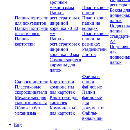
арочным
регистрат
механизмом
Пластиковые
Боксы для
Папки-
папки
подвесны
Папки-портфели
регистраторы с
Пластиковые
папок
для документов
шириной
папки на
Подвесны
Папки-портфели
корешка 70-80
кольцах
папки
пластиковые
мм
Пластиковые
стандарт
Папки-
Папки-
папки на
А4
картотеки
регистраторы с
резинках
Подставк
шириной
Разделители
для
корешка 50 мм
листов
подвесны
Самоклеящиеся
папок
карманы для
папок
Файлы и
Скоросшиватели
Картотеки и
папки
Пластиковые
компоненты
файловые
скоросшиватели
для картотек
Папки
Механизмы для
Картотеки для
файловые
скоросшивателя
карточек
для
Обложка без
Компоненты
документов
механизма
для картотек
Файлы-
вкладыши
Еще