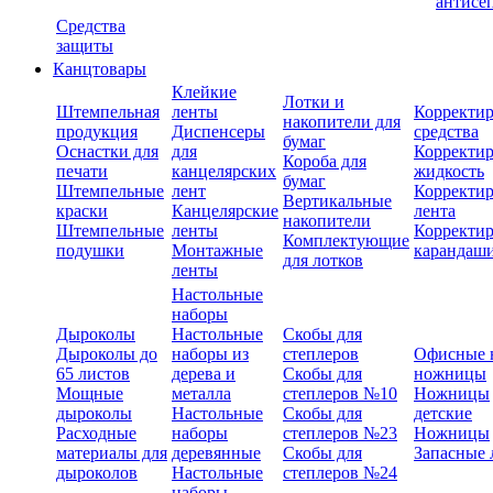
антисе
Средства
защиты
Канцтовары
Клейкие
Лотки и
Штемпельная
ленты
Корректи
накопители для
продукция
Диспенсеры
средства
бумаг
Оснастки для
для
Корректи
Короба для
печати
канцелярских
жидкость
бумаг
Штемпельные
лент
Корректи
Вертикальные
краски
Канцелярские
лента
накопители
Штемпельные
ленты
Корректи
Комплектующие
подушки
Монтажные
карандаш
для лотков
ленты
Настольные
наборы
Дыроколы
Настольные
Скобы для
Дыроколы до
наборы из
степлеров
Офисные 
65 листов
дерева и
Скобы для
ножницы
Мощные
металла
степлеров №10
Ножницы
дыроколы
Настольные
Скобы для
детские
Расходные
наборы
степлеров №23
Ножницы
материалы для
деревянные
Скобы для
Запасные 
дыроколов
Настольные
степлеров №24
наборы