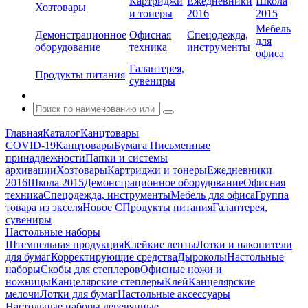
Картриджи
Ежедневники
Школа
Хозтовары
и тонеры
2016
2015
Мебель
Демонстрационное
Офисная
Спецодежда,
для
оборудование
техника
инструменты
офиса
Галантерея,
Продукты питания
сувениры
Главная
Каталог
Канцтовары
COVID-19
Канцтовары
Бумага
Письменные
принадлежности
Папки и системы
архивации
Хозтовары
Картриджи и тонеры
Ежедневники
2016
Школа 2015
Демонстрационное оборудование
Офисная
техника
Спецодежда, инструменты
Мебель для офиса
Группа
товара из экселя
Новое С
Продукты питания
Галантерея,
сувениры
Настольные наборы
Штемпельная продукция
Клейкие ленты
Лотки и накопители
для бумаг
Корректирующие средства
Дыроколы
Настольные
наборы
Скобы для степлеров
Офисные ножи и
ножницы
Канцелярские степлеры
Клей
Канцелярские
мелочи
Лотки для бумаг
Настольные аксессуары
Настольные наборы деревянные