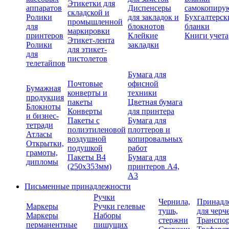
Этикетки для
аппаратов
Диспенсеры
самокопиру
складской и
Ролики
для закладок и
Бухгалтерск
промышленной
для
блокнотов
бланки
маркировки
принтеров
Клейкие
Книги учета
Этикет-лента
Ролики
закладки
для этикет-
для
пистолетов
телетайпов
Бумага для
Почтовые
офисной
Бумажная
конверты и
техники
продукция
пакеты
Цветная бумага
Блокноты
Конверты
для принтера
и бизнес-
Пакеты с
Бумага для
тетради
полиэтиленовой
плоттеров и
Атласы
воздушной
копировальных
Открытки,
подушкой
работ
грамоты,
Пакеты В4
Бумага для
дипломы
(250х353мм)
принтеров А4,
А3
Письменные принадлежности
Ручки
Чернила,
Принадл
Маркеры
Ручки гелевые
тушь,
для черч
Маркеры
Наборы
стержни
Транспо
перманентные
пишущих