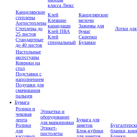
класса Люкс
Канцелярские
Клей
Канцелярские
степлеры
Клеящие
мелочи
Антистеплеры
карандаши
Зажимы для
Степлеры до
Лотки для
Клей ПВА
бумаг
25 листов
Клей
Скрепки
Стандартные
специальный
Булавки
до 40 листов
Настольные
аксессуары
Коврики на
стол
Подставки с
наполнением
Подушки для
смачивания
пальцев
Бумага
Ролики и
Этикетки и
чековая
оборудование
лента
Бумага для
для маркировки
Ролики
заметок
Бухгалтерск
Этикет-
для
Блок-кубики
бланки, кни
пистолеты
кассовых
для заметок
Бланки