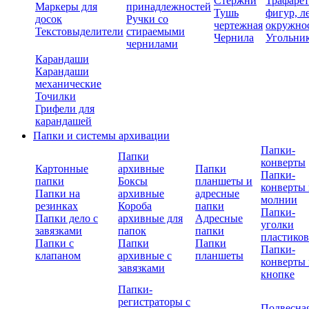
Стержни
Трафаре
Маркеры для
принадлежностей
Тушь
фигур, л
досок
Ручки со
чертежная
окружно
Текстовыделители
стираемыми
Чернила
Угольни
чернилами
Карандаши
Карандаши
механические
Точилки
Грифели для
карандашей
Папки и системы архивации
Папки-
Папки
конверты
Картонные
архивные
Папки
Папки-
папки
Боксы
планшеты и
конверты 
Папки на
архивные
адресные
молнии
резинках
Короба
папки
Папки-
Папки дело с
архивные для
Адресные
уголки
завязками
папок
папки
пластико
Папки с
Папки
Папки
Папки-
клапаном
архивные с
планшеты
конверты 
завязками
кнопке
Папки-
регистраторы с
Подвесна