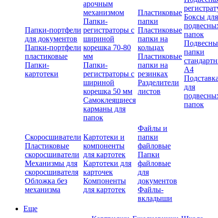
арочным
регистрат
механизмом
Пластиковые
Боксы для
Папки-
папки
подвесны
Папки-портфели
регистраторы с
Пластиковые
папок
для документов
шириной
папки на
Подвесны
Папки-портфели
корешка 70-80
кольцах
папки
пластиковые
мм
Пластиковые
стандарт
Папки-
Папки-
папки на
А4
картотеки
регистраторы с
резинках
Подставк
шириной
Разделители
для
корешка 50 мм
листов
подвесны
Самоклеящиеся
папок
карманы для
папок
Файлы и
Скоросшиватели
Картотеки и
папки
Пластиковые
компоненты
файловые
скоросшиватели
для картотек
Папки
Механизмы для
Картотеки для
файловые
скоросшивателя
карточек
для
Обложка без
Компоненты
документов
механизма
для картотек
Файлы-
вкладыши
Еще