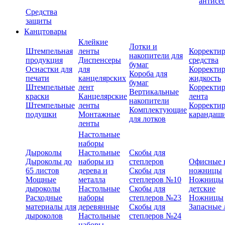
антисе
Средства
защиты
Канцтовары
Клейкие
Лотки и
Штемпельная
ленты
Корректи
накопители для
продукция
Диспенсеры
средства
бумаг
Оснастки для
для
Корректи
Короба для
печати
канцелярских
жидкость
бумаг
Штемпельные
лент
Корректи
Вертикальные
краски
Канцелярские
лента
накопители
Штемпельные
ленты
Корректи
Комплектующие
подушки
Монтажные
карандаш
для лотков
ленты
Настольные
наборы
Дыроколы
Настольные
Скобы для
Дыроколы до
наборы из
степлеров
Офисные 
65 листов
дерева и
Скобы для
ножницы
Мощные
металла
степлеров №10
Ножницы
дыроколы
Настольные
Скобы для
детские
Расходные
наборы
степлеров №23
Ножницы
материалы для
деревянные
Скобы для
Запасные 
дыроколов
Настольные
степлеров №24
наборы