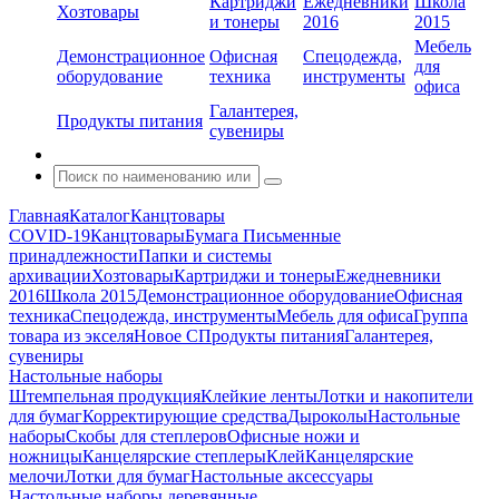
Картриджи
Ежедневники
Школа
Хозтовары
и тонеры
2016
2015
Мебель
Демонстрационное
Офисная
Спецодежда,
для
оборудование
техника
инструменты
офиса
Галантерея,
Продукты питания
сувениры
Главная
Каталог
Канцтовары
COVID-19
Канцтовары
Бумага
Письменные
принадлежности
Папки и системы
архивации
Хозтовары
Картриджи и тонеры
Ежедневники
2016
Школа 2015
Демонстрационное оборудование
Офисная
техника
Спецодежда, инструменты
Мебель для офиса
Группа
товара из экселя
Новое С
Продукты питания
Галантерея,
сувениры
Настольные наборы
Штемпельная продукция
Клейкие ленты
Лотки и накопители
для бумаг
Корректирующие средства
Дыроколы
Настольные
наборы
Скобы для степлеров
Офисные ножи и
ножницы
Канцелярские степлеры
Клей
Канцелярские
мелочи
Лотки для бумаг
Настольные аксессуары
Настольные наборы деревянные