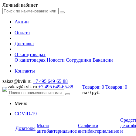
Личный кабинет
Акции
Оплата
Доставка
О канцтоварах
О канцтоварах
Новости
Сотрудники
Вакансии
Контакты
zakaz@kvik.ru
+7 495 649-65-88
zakaz@kvik.ru
+7 495 649-65-88
Товаров:
0
Товаров:
0
на
0 руб.
Меню
COVID-19
Средст
Мыло
Салфетки
дезинф
Дозаторы
антибактериальное
антибактериальные
и