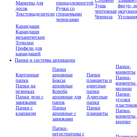
Стержни
Трафаре
Маркеры для
принадлежностей
Тушь
фигур, л
досок
Ручки со
чертежная
окружно
Текстовыделители
стираемыми
Чернила
Угольни
чернилами
Карандаши
Карандаши
механические
Точилки
Грифели для
карандашей
Папки и системы архивации
Папки-
Папки
конверты
Картонные
архивные
Папки
Папки-
папки
Боксы
планшеты и
конверты 
Папки на
архивные
адресные
молнии
резинках
Короба
папки
Папки-
Папки дело с
архивные для
Адресные
уголки
завязками
папок
папки
пластико
Папки с
Папки
Папки
Папки-
клапаном
архивные с
планшеты
конверты 
завязками
кнопке
Папки-
регистраторы с
Подвесна