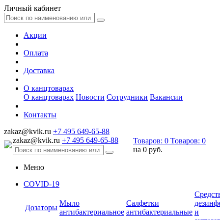
Личный кабинет
Акции
Оплата
Доставка
О канцтоварах
О канцтоварах
Новости
Сотрудники
Вакансии
Контакты
zakaz@kvik.ru
+7 495 649-65-88
zakaz@kvik.ru
+7 495 649-65-88
Товаров:
0
Товаров:
0
на
0 руб.
Меню
COVID-19
Средст
Мыло
Салфетки
дезинф
Дозаторы
антибактериальное
антибактериальные
и