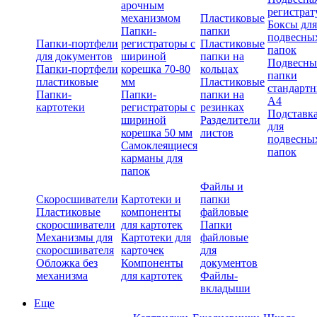
арочным
регистрат
механизмом
Пластиковые
Боксы для
Папки-
папки
подвесны
Папки-портфели
регистраторы с
Пластиковые
папок
для документов
шириной
папки на
Подвесны
Папки-портфели
корешка 70-80
кольцах
папки
пластиковые
мм
Пластиковые
стандарт
Папки-
Папки-
папки на
А4
картотеки
регистраторы с
резинках
Подставк
шириной
Разделители
для
корешка 50 мм
листов
подвесны
Самоклеящиеся
папок
карманы для
папок
Файлы и
Скоросшиватели
Картотеки и
папки
Пластиковые
компоненты
файловые
скоросшиватели
для картотек
Папки
Механизмы для
Картотеки для
файловые
скоросшивателя
карточек
для
Обложка без
Компоненты
документов
механизма
для картотек
Файлы-
вкладыши
Еще