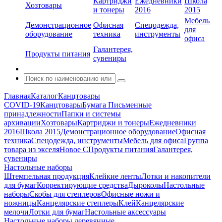
Картриджи
Ежедневники
Школа
Хозтовары
и тонеры
2016
2015
Мебель
Демонстрационное
Офисная
Спецодежда,
для
оборудование
техника
инструменты
офиса
Галантерея,
Продукты питания
сувениры
Главная
Каталог
Канцтовары
COVID-19
Канцтовары
Бумага
Письменные
принадлежности
Папки и системы
архивации
Хозтовары
Картриджи и тонеры
Ежедневники
2016
Школа 2015
Демонстрационное оборудование
Офисная
техника
Спецодежда, инструменты
Мебель для офиса
Группа
товара из экселя
Новое С
Продукты питания
Галантерея,
сувениры
Настольные наборы
Штемпельная продукция
Клейкие ленты
Лотки и накопители
для бумаг
Корректирующие средства
Дыроколы
Настольные
наборы
Скобы для степлеров
Офисные ножи и
ножницы
Канцелярские степлеры
Клей
Канцелярские
мелочи
Лотки для бумаг
Настольные аксессуары
Настольные наборы деревянные