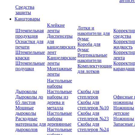
антисе
Средства
защиты
Канцтовары
Клейкие
Лотки и
Штемпельная
ленты
Корректи
накопители для
продукция
Диспенсеры
средства
бумаг
Оснастки для
для
Корректи
Короба для
печати
канцелярских
жидкость
бумаг
Штемпельные
лент
Корректи
Вертикальные
краски
Канцелярские
лента
накопители
Штемпельные
ленты
Корректи
Комплектующие
подушки
Монтажные
карандаш
для лотков
ленты
Настольные
наборы
Дыроколы
Настольные
Скобы для
Дыроколы до
наборы из
степлеров
Офисные 
65 листов
дерева и
Скобы для
ножницы
Мощные
металла
степлеров №10
Ножницы
дыроколы
Настольные
Скобы для
детские
Расходные
наборы
степлеров №23
Ножницы
материалы для
деревянные
Скобы для
Запасные 
дыроколов
Настольные
степлеров №24
наборы