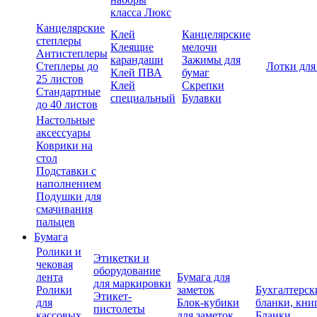
класса Люкс
Канцелярские
Клей
Канцелярские
степлеры
Клеящие
мелочи
Антистеплеры
карандаши
Зажимы для
Степлеры до
Лотки для
Клей ПВА
бумаг
25 листов
Клей
Скрепки
Стандартные
специальный
Булавки
до 40 листов
Настольные
аксессуары
Коврики на
стол
Подставки с
наполнением
Подушки для
смачивания
пальцев
Бумага
Ролики и
Этикетки и
чековая
оборудование
лента
Бумага для
для маркировки
Ролики
заметок
Бухгалтерск
Этикет-
для
Блок-кубики
бланки, кни
пистолеты
кассовых
для заметок
Бланки