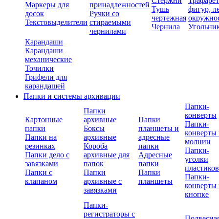
Стержни
Трафаре
Маркеры для
принадлежностей
Тушь
фигур, л
досок
Ручки со
чертежная
окружно
Текстовыделители
стираемыми
Чернила
Угольни
чернилами
Карандаши
Карандаши
механические
Точилки
Грифели для
карандашей
Папки и системы архивации
Папки-
Папки
конверты
Картонные
архивные
Папки
Папки-
папки
Боксы
планшеты и
конверты 
Папки на
архивные
адресные
молнии
резинках
Короба
папки
Папки-
Папки дело с
архивные для
Адресные
уголки
завязками
папок
папки
пластико
Папки с
Папки
Папки
Папки-
клапаном
архивные с
планшеты
конверты 
завязками
кнопке
Папки-
регистраторы с
Подвесна