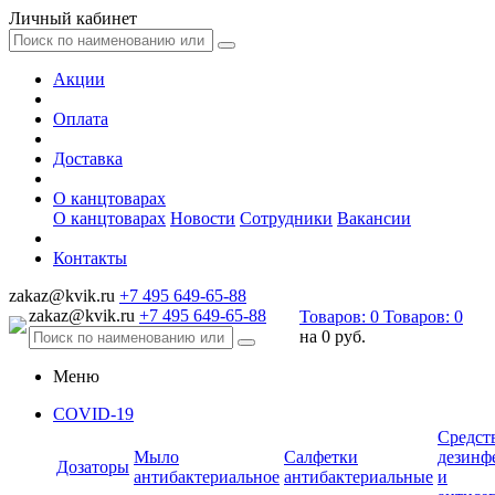
Личный кабинет
Акции
Оплата
Доставка
О канцтоварах
О канцтоварах
Новости
Сотрудники
Вакансии
Контакты
zakaz@kvik.ru
+7 495 649-65-88
zakaz@kvik.ru
+7 495 649-65-88
Товаров:
0
Товаров:
0
на
0 руб.
Меню
COVID-19
Средст
Мыло
Салфетки
дезинф
Дозаторы
антибактериальное
антибактериальные
и