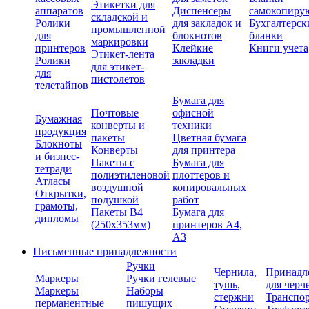
Этикетки для
аппаратов
Диспенсеры
самокопиру
складской и
Ролики
для закладок и
Бухгалтерск
промышленной
для
блокнотов
бланки
маркировки
принтеров
Клейкие
Книги учета
Этикет-лента
Ролики
закладки
для этикет-
для
пистолетов
телетайпов
Бумага для
Почтовые
офисной
Бумажная
конверты и
техники
продукция
пакеты
Цветная бумага
Блокноты
Конверты
для принтера
и бизнес-
Пакеты с
Бумага для
тетради
полиэтиленовой
плоттеров и
Атласы
воздушной
копировальных
Открытки,
подушкой
работ
грамоты,
Пакеты В4
Бумага для
дипломы
(250х353мм)
принтеров А4,
А3
Письменные принадлежности
Ручки
Чернила,
Принадл
Маркеры
Ручки гелевые
тушь,
для черч
Маркеры
Наборы
стержни
Транспо
перманентные
пишущих