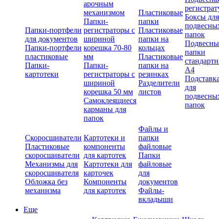
арочным
регистрат
механизмом
Пластиковые
Боксы для
Папки-
папки
подвесны
Папки-портфели
регистраторы с
Пластиковые
папок
для документов
шириной
папки на
Подвесны
Папки-портфели
корешка 70-80
кольцах
папки
пластиковые
мм
Пластиковые
стандарт
Папки-
Папки-
папки на
А4
картотеки
регистраторы с
резинках
Подставк
шириной
Разделители
для
корешка 50 мм
листов
подвесны
Самоклеящиеся
папок
карманы для
папок
Файлы и
Скоросшиватели
Картотеки и
папки
Пластиковые
компоненты
файловые
скоросшиватели
для картотек
Папки
Механизмы для
Картотеки для
файловые
скоросшивателя
карточек
для
Обложка без
Компоненты
документов
механизма
для картотек
Файлы-
вкладыши
Еще