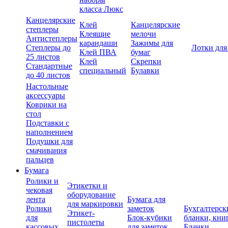
класса Люкс
Канцелярские
Клей
Канцелярские
степлеры
Клеящие
мелочи
Антистеплеры
карандаши
Зажимы для
Степлеры до
Лотки для
Клей ПВА
бумаг
25 листов
Клей
Скрепки
Стандартные
специальный
Булавки
до 40 листов
Настольные
аксессуары
Коврики на
стол
Подставки с
наполнением
Подушки для
смачивания
пальцев
Бумага
Ролики и
Этикетки и
чековая
оборудование
лента
Бумага для
для маркировки
Ролики
заметок
Бухгалтерск
Этикет-
для
Блок-кубики
бланки, кни
пистолеты
кассовых
для заметок
Бланки