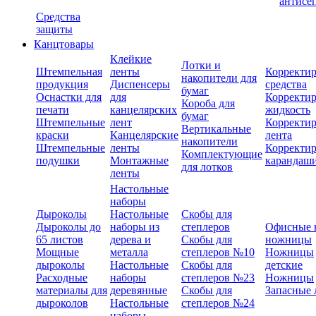
антисе
Средства
защиты
Канцтовары
Клейкие
Лотки и
Штемпельная
ленты
Корректи
накопители для
продукция
Диспенсеры
средства
бумаг
Оснастки для
для
Корректи
Короба для
печати
канцелярских
жидкость
бумаг
Штемпельные
лент
Корректи
Вертикальные
краски
Канцелярские
лента
накопители
Штемпельные
ленты
Корректи
Комплектующие
подушки
Монтажные
карандаш
для лотков
ленты
Настольные
наборы
Дыроколы
Настольные
Скобы для
Дыроколы до
наборы из
степлеров
Офисные 
65 листов
дерева и
Скобы для
ножницы
Мощные
металла
степлеров №10
Ножницы
дыроколы
Настольные
Скобы для
детские
Расходные
наборы
степлеров №23
Ножницы
материалы для
деревянные
Скобы для
Запасные 
дыроколов
Настольные
степлеров №24
наборы