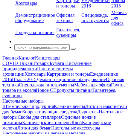
Картриджи
Ежедневники
Школа
Хозтовары
и тонеры
2016
2015
Мебель
Демонстрационное
Офисная
Спецодежда,
для
оборудование
техника
инструменты
офиса
Галантерея,
Продукты питания
сувениры
Главная
Каталог
Канцтовары
COVID-19
Канцтовары
Бумага
Письменные
принадлежности
Папки и системы
архивации
Хозтовары
Картриджи и тонеры
Ежедневники
2016
Школа 2015
Демонстрационное оборудование
Офисная
техника
Спецодежда, инструменты
Мебель для офиса
Группа
товара из экселя
Новое С
Продукты питания
Галантерея,
сувениры
Настольные наборы
Штемпельная продукция
Клейкие ленты
Лотки и накопители
для бумаг
Корректирующие средства
Дыроколы
Настольные
наборы
Скобы для степлеров
Офисные ножи и
ножницы
Канцелярские степлеры
Клей
Канцелярские
мелочи
Лотки для бумаг
Настольные аксессуары
Настольные наборы из дерева и металла