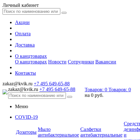
Личный кабинет
Акции
Оплата
Доставка
О канцтоварах
О канцтоварах
Новости
Сотрудники
Вакансии
Контакты
zakaz@kvik.ru
+7 495 649-65-88
zakaz@kvik.ru
+7 495 649-65-88
Товаров:
0
Товаров:
0
на
0 руб.
Меню
COVID-19
Средст
Мыло
Салфетки
дезинф
Дозаторы
антибактериальное
антибактериальные
и