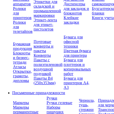
Этикетки для
аппаратов
Диспенсеры
самокопиру
складской и
Ролики
для закладок и
Бухгалтерск
промышленной
для
блокнотов
бланки
маркировки
принтеров
Клейкие
Книги учета
Этикет-лента
Ролики
закладки
для этикет-
для
пистолетов
телетайпов
Бумага для
Почтовые
офисной
Бумажная
конверты и
техники
продукция
пакеты
Цветная бумага
Блокноты
Конверты
для принтера
и бизнес-
Пакеты с
Бумага для
тетради
полиэтиленовой
плоттеров и
Атласы
воздушной
копировальных
Открытки,
подушкой
работ
грамоты,
Пакеты В4
Бумага для
дипломы
(250х353мм)
принтеров А4,
А3
Письменные принадлежности
Ручки
Чернила,
Принадл
Маркеры
Ручки гелевые
тушь,
для черч
Маркеры
Наборы
стержни
Транспо
перманентные
пишущих