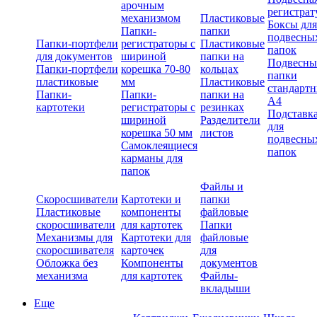
арочным
регистрат
механизмом
Пластиковые
Боксы для
Папки-
папки
подвесны
Папки-портфели
регистраторы с
Пластиковые
папок
для документов
шириной
папки на
Подвесны
Папки-портфели
корешка 70-80
кольцах
папки
пластиковые
мм
Пластиковые
стандарт
Папки-
Папки-
папки на
А4
картотеки
регистраторы с
резинках
Подставк
шириной
Разделители
для
корешка 50 мм
листов
подвесны
Самоклеящиеся
папок
карманы для
папок
Файлы и
Скоросшиватели
Картотеки и
папки
Пластиковые
компоненты
файловые
скоросшиватели
для картотек
Папки
Механизмы для
Картотеки для
файловые
скоросшивателя
карточек
для
Обложка без
Компоненты
документов
механизма
для картотек
Файлы-
вкладыши
Еще