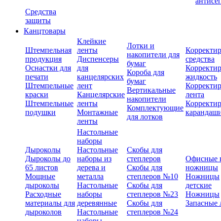
антисе
Средства
защиты
Канцтовары
Клейкие
Лотки и
Штемпельная
ленты
Корректи
накопители для
продукция
Диспенсеры
средства
бумаг
Оснастки для
для
Корректи
Короба для
печати
канцелярских
жидкость
бумаг
Штемпельные
лент
Корректи
Вертикальные
краски
Канцелярские
лента
накопители
Штемпельные
ленты
Корректи
Комплектующие
подушки
Монтажные
карандаш
для лотков
ленты
Настольные
наборы
Дыроколы
Настольные
Скобы для
Дыроколы до
наборы из
степлеров
Офисные 
65 листов
дерева и
Скобы для
ножницы
Мощные
металла
степлеров №10
Ножницы
дыроколы
Настольные
Скобы для
детские
Расходные
наборы
степлеров №23
Ножницы
материалы для
деревянные
Скобы для
Запасные 
дыроколов
Настольные
степлеров №24
наборы