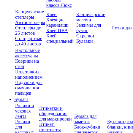
класса Люкс
Канцелярские
Клей
Канцелярские
степлеры
Клеящие
мелочи
Антистеплеры
карандаши
Зажимы для
Степлеры до
Лотки для
Клей ПВА
бумаг
25 листов
Клей
Скрепки
Стандартные
специальный
Булавки
до 40 листов
Настольные
аксессуары
Коврики на
стол
Подставки с
наполнением
Подушки для
смачивания
пальцев
Бумага
Ролики и
Этикетки и
чековая
оборудование
лента
Бумага для
для маркировки
Ролики
заметок
Бухгалтерск
Этикет-
для
Блок-кубики
бланки, кни
пистолеты
кассовых
для заметок
Бланки