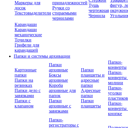
Стержни
Трафаре
Маркеры для
принадлежностей
Тушь
фигур, л
досок
Ручки со
чертежная
окружно
Текстовыделители
стираемыми
Чернила
Угольни
чернилами
Карандаши
Карандаши
механические
Точилки
Грифели для
карандашей
Папки и системы архивации
Папки-
Папки
конверты
Картонные
архивные
Папки
Папки-
папки
Боксы
планшеты и
конверты 
Папки на
архивные
адресные
молнии
резинках
Короба
папки
Папки-
Папки дело с
архивные для
Адресные
уголки
завязками
папок
папки
пластико
Папки с
Папки
Папки
Папки-
клапаном
архивные с
планшеты
конверты 
завязками
кнопке
Папки-
регистраторы с
Подвесна