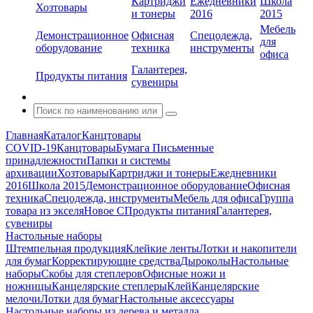
Картриджи
Ежедневники
Школа
Хозтовары
и тонеры
2016
2015
Мебель
Демонстрационное
Офисная
Спецодежда,
для
оборудование
техника
инструменты
офиса
Галантерея,
Продукты питания
сувениры
Главная
Каталог
Канцтовары
COVID-19
Канцтовары
Бумага
Письменные
принадлежности
Папки и системы
архивации
Хозтовары
Картриджи и тонеры
Ежедневники
2016
Школа 2015
Демонстрационное оборудование
Офисная
техника
Спецодежда, инструменты
Мебель для офиса
Группа
товара из экселя
Новое С
Продукты питания
Галантерея,
сувениры
Настольные наборы
Штемпельная продукция
Клейкие ленты
Лотки и накопители
для бумаг
Корректирующие средства
Дыроколы
Настольные
наборы
Скобы для степлеров
Офисные ножи и
ножницы
Канцелярские степлеры
Клей
Канцелярские
мелочи
Лотки для бумаг
Настольные аксессуары
Настольные наборы из дерева и металла