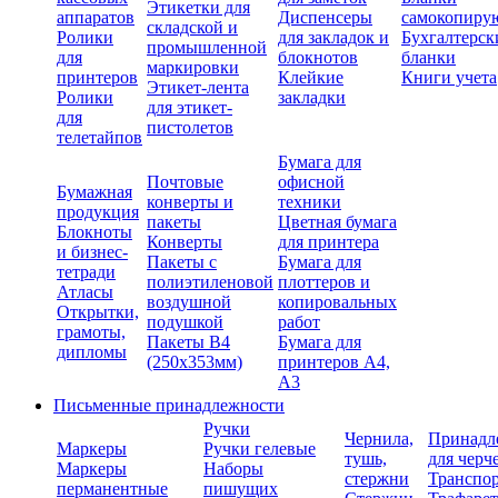
Этикетки для
аппаратов
Диспенсеры
самокопиру
складской и
Ролики
для закладок и
Бухгалтерск
промышленной
для
блокнотов
бланки
маркировки
принтеров
Клейкие
Книги учета
Этикет-лента
Ролики
закладки
для этикет-
для
пистолетов
телетайпов
Бумага для
Почтовые
офисной
Бумажная
конверты и
техники
продукция
пакеты
Цветная бумага
Блокноты
Конверты
для принтера
и бизнес-
Пакеты с
Бумага для
тетради
полиэтиленовой
плоттеров и
Атласы
воздушной
копировальных
Открытки,
подушкой
работ
грамоты,
Пакеты В4
Бумага для
дипломы
(250х353мм)
принтеров А4,
А3
Письменные принадлежности
Ручки
Чернила,
Принадл
Маркеры
Ручки гелевые
тушь,
для черч
Маркеры
Наборы
стержни
Транспо
перманентные
пишущих