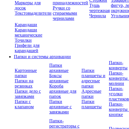
Стержни
Трафаре
Маркеры для
принадлежностей
Тушь
фигур, л
досок
Ручки со
чертежная
окружно
Текстовыделители
стираемыми
Чернила
Угольни
чернилами
Карандаши
Карандаши
механические
Точилки
Грифели для
карандашей
Папки и системы архивации
Папки-
Папки
конверты
Картонные
архивные
Папки
Папки-
папки
Боксы
планшеты и
конверты 
Папки на
архивные
адресные
молнии
резинках
Короба
папки
Папки-
Папки дело с
архивные для
Адресные
уголки
завязками
папок
папки
пластико
Папки с
Папки
Папки
Папки-
клапаном
архивные с
планшеты
конверты 
завязками
кнопке
Папки-
регистраторы с
Подвесна