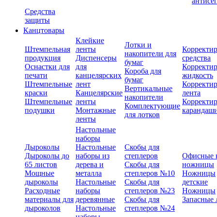
антисе
Средства
защиты
Канцтовары
Клейкие
Лотки и
Штемпельная
ленты
Корректи
накопители для
продукция
Диспенсеры
средства
бумаг
Оснастки для
для
Корректи
Короба для
печати
канцелярских
жидкость
бумаг
Штемпельные
лент
Корректи
Вертикальные
краски
Канцелярские
лента
накопители
Штемпельные
ленты
Корректи
Комплектующие
подушки
Монтажные
карандаш
для лотков
ленты
Настольные
наборы
Дыроколы
Настольные
Скобы для
Дыроколы до
наборы из
степлеров
Офисные 
65 листов
дерева и
Скобы для
ножницы
Мощные
металла
степлеров №10
Ножницы
дыроколы
Настольные
Скобы для
детские
Расходные
наборы
степлеров №23
Ножницы
материалы для
деревянные
Скобы для
Запасные 
дыроколов
Настольные
степлеров №24
наборы