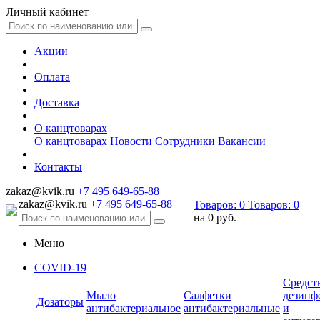
Личный кабинет
Акции
Оплата
Доставка
О канцтоварах
О канцтоварах
Новости
Сотрудники
Вакансии
Контакты
zakaz@kvik.ru
+7 495 649-65-88
zakaz@kvik.ru
+7 495 649-65-88
Товаров:
0
Товаров:
0
на
0 руб.
Меню
COVID-19
Средст
Мыло
Салфетки
дезинф
Дозаторы
антибактериальное
антибактериальные
и