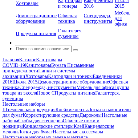
Картриджи
Ежедневники
Школа
Хозтовары
и тонеры
2016
2015
Мебель
Демонстрационное
Офисная
Спецодежда,
для
оборудование
техника
инструменты
офиса
Галантерея,
Продукты питания
сувениры
Главная
Каталог
Канцтовары
COVID-19
Канцтовары
Бумага
Письменные
принадлежности
Папки и системы
архивации
Хозтовары
Картриджи и тонеры
Ежедневники
2016
Школа 2015
Демонстрационное оборудование
Офисная
техника
Спецодежда, инструменты
Мебель для офиса
Группа
товара из экселя
Новое С
Продукты питания
Галантерея,
сувениры
Настольные наборы
Штемпельная продукция
Клейкие ленты
Лотки и накопители
для бумаг
Корректирующие средства
Дыроколы
Настольные
наборы
Скобы для степлеров
Офисные ножи и
ножницы
Канцелярские степлеры
Клей
Канцелярские
мелочи
Лотки для бумаг
Настольные аксессуары
Настольные наборы из дерева и металла