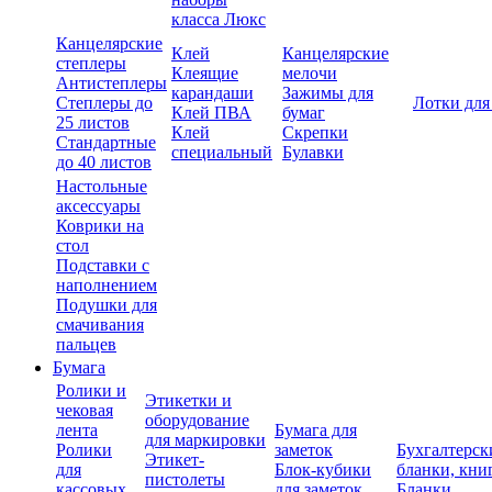
класса Люкс
Канцелярские
Клей
Канцелярские
степлеры
Клеящие
мелочи
Антистеплеры
карандаши
Зажимы для
Степлеры до
Лотки для
Клей ПВА
бумаг
25 листов
Клей
Скрепки
Стандартные
специальный
Булавки
до 40 листов
Настольные
аксессуары
Коврики на
стол
Подставки с
наполнением
Подушки для
смачивания
пальцев
Бумага
Ролики и
Этикетки и
чековая
оборудование
лента
Бумага для
для маркировки
Ролики
заметок
Бухгалтерск
Этикет-
для
Блок-кубики
бланки, кни
пистолеты
кассовых
для заметок
Бланки