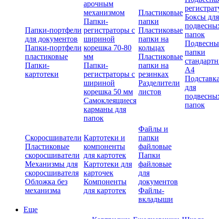
арочным
регистрат
механизмом
Пластиковые
Боксы для
Папки-
папки
подвесны
Папки-портфели
регистраторы с
Пластиковые
папок
для документов
шириной
папки на
Подвесны
Папки-портфели
корешка 70-80
кольцах
папки
пластиковые
мм
Пластиковые
стандарт
Папки-
Папки-
папки на
А4
картотеки
регистраторы с
резинках
Подставк
шириной
Разделители
для
корешка 50 мм
листов
подвесны
Самоклеящиеся
папок
карманы для
папок
Файлы и
Скоросшиватели
Картотеки и
папки
Пластиковые
компоненты
файловые
скоросшиватели
для картотек
Папки
Механизмы для
Картотеки для
файловые
скоросшивателя
карточек
для
Обложка без
Компоненты
документов
механизма
для картотек
Файлы-
вкладыши
Еще