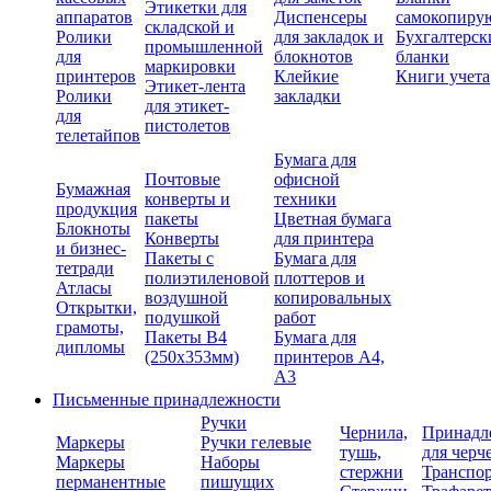
Этикетки для
аппаратов
Диспенсеры
самокопиру
складской и
Ролики
для закладок и
Бухгалтерск
промышленной
для
блокнотов
бланки
маркировки
принтеров
Клейкие
Книги учета
Этикет-лента
Ролики
закладки
для этикет-
для
пистолетов
телетайпов
Бумага для
Почтовые
офисной
Бумажная
конверты и
техники
продукция
пакеты
Цветная бумага
Блокноты
Конверты
для принтера
и бизнес-
Пакеты с
Бумага для
тетради
полиэтиленовой
плоттеров и
Атласы
воздушной
копировальных
Открытки,
подушкой
работ
грамоты,
Пакеты В4
Бумага для
дипломы
(250х353мм)
принтеров А4,
А3
Письменные принадлежности
Ручки
Чернила,
Принадл
Маркеры
Ручки гелевые
тушь,
для черч
Маркеры
Наборы
стержни
Транспо
перманентные
пишущих