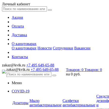
Личный кабинет
Акции
Оплата
Доставка
О канцтоварах
О канцтоварах
Новости
Сотрудники
Вакансии
Контакты
zakaz@kvik.ru
+7 495 649-65-88
zakaz@kvik.ru
+7 495 649-65-88
Товаров:
0
Товаров:
0
на
0 руб.
Меню
COVID-19
Средст
Мыло
Салфетки
дезинф
Дозаторы
антибактериальное
антибактериальные
и