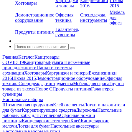
Картриджи
Ежедневники
Школа
Хозтовары
и тонеры
2016
2015
Мебель
Демонстрационное
Офисная
Спецодежда,
для
оборудование
техника
инструменты
офиса
Галантерея,
Продукты питания
сувениры
Главная
Каталог
Канцтовары
COVID-19
Канцтовары
Бумага
Письменные
принадлежности
Папки и системы
архивации
Хозтовары
Картриджи и тонеры
Ежедневники
2016
Школа 2015
Демонстрационное оборудование
Офисная
техника
Спецодежда, инструменты
Мебель для офиса
Группа
товара из экселя
Новое С
Продукты питания
Галантерея,
сувениры
Настольные наборы
Штемпельная продукция
Клейкие ленты
Лотки и накопители
для бумаг
Корректирующие средства
Дыроколы
Настольные
наборы
Скобы для степлеров
Офисные ножи и
ножницы
Канцелярские степлеры
Клей
Канцелярские
мелочи
Лотки для бумаг
Настольные аксессуары
Настольные наборы из кожи