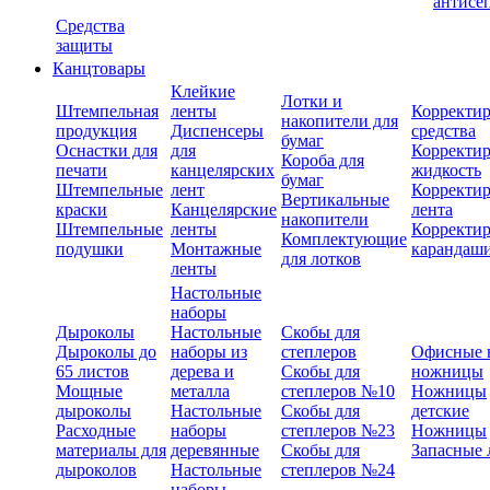
антисе
Средства
защиты
Канцтовары
Клейкие
Лотки и
Штемпельная
ленты
Корректи
накопители для
продукция
Диспенсеры
средства
бумаг
Оснастки для
для
Корректи
Короба для
печати
канцелярских
жидкость
бумаг
Штемпельные
лент
Корректи
Вертикальные
краски
Канцелярские
лента
накопители
Штемпельные
ленты
Корректи
Комплектующие
подушки
Монтажные
карандаш
для лотков
ленты
Настольные
наборы
Дыроколы
Настольные
Скобы для
Дыроколы до
наборы из
степлеров
Офисные 
65 листов
дерева и
Скобы для
ножницы
Мощные
металла
степлеров №10
Ножницы
дыроколы
Настольные
Скобы для
детские
Расходные
наборы
степлеров №23
Ножницы
материалы для
деревянные
Скобы для
Запасные 
дыроколов
Настольные
степлеров №24
наборы