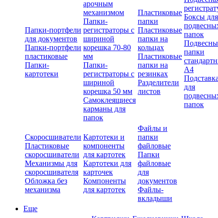
арочным
регистрат
механизмом
Пластиковые
Боксы для
Папки-
папки
подвесны
Папки-портфели
регистраторы с
Пластиковые
папок
для документов
шириной
папки на
Подвесны
Папки-портфели
корешка 70-80
кольцах
папки
пластиковые
мм
Пластиковые
стандарт
Папки-
Папки-
папки на
А4
картотеки
регистраторы с
резинках
Подставк
шириной
Разделители
для
корешка 50 мм
листов
подвесны
Самоклеящиеся
папок
карманы для
папок
Файлы и
Скоросшиватели
Картотеки и
папки
Пластиковые
компоненты
файловые
скоросшиватели
для картотек
Папки
Механизмы для
Картотеки для
файловые
скоросшивателя
карточек
для
Обложка без
Компоненты
документов
механизма
для картотек
Файлы-
вкладыши
Еще