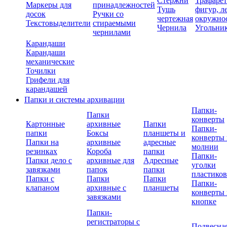
Стержни
Трафаре
Маркеры для
принадлежностей
Тушь
фигур, л
досок
Ручки со
чертежная
окружно
Текстовыделители
стираемыми
Чернила
Угольни
чернилами
Карандаши
Карандаши
механические
Точилки
Грифели для
карандашей
Папки и системы архивации
Папки-
Папки
конверты
Картонные
архивные
Папки
Папки-
папки
Боксы
планшеты и
конверты 
Папки на
архивные
адресные
молнии
резинках
Короба
папки
Папки-
Папки дело с
архивные для
Адресные
уголки
завязками
папок
папки
пластико
Папки с
Папки
Папки
Папки-
клапаном
архивные с
планшеты
конверты 
завязками
кнопке
Папки-
регистраторы с
Подвесна