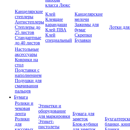
класса Люкс
Канцелярские
Клей
Канцелярские
степлеры
Клеящие
мелочи
Антистеплеры
карандаши
Зажимы для
Степлеры до
Лотки для
Клей ПВА
бумаг
25 листов
Клей
Скрепки
Стандартные
специальный
Булавки
до 40 листов
Настольные
аксессуары
Коврики на
стол
Подставки с
наполнением
Подушки для
смачивания
пальцев
Бумага
Ролики и
Этикетки и
чековая
оборудование
лента
Бумага для
для маркировки
Ролики
заметок
Бухгалтерск
Этикет-
для
Блок-кубики
бланки, кни
пистолеты
кассовых
для заметок
Бланки