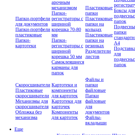
арочным
регистрат
механизмом
Пластиковые
Боксы для
Папки-
папки
подвесны
Папки-портфели
регистраторы с
Пластиковые
папок
для документов
шириной
папки на
Подвесны
Папки-портфели
корешка 70-80
кольцах
папки
пластиковые
мм
Пластиковые
стандарт
Папки-
Папки-
папки на
А4
картотеки
регистраторы с
резинках
Подставк
шириной
Разделители
для
корешка 50 мм
листов
подвесны
Самоклеящиеся
папок
карманы для
папок
Файлы и
Скоросшиватели
Картотеки и
папки
Пластиковые
компоненты
файловые
скоросшиватели
для картотек
Папки
Механизмы для
Картотеки для
файловые
скоросшивателя
карточек
для
Обложка без
Компоненты
документов
механизма
для картотек
Файлы-
вкладыши
Еще