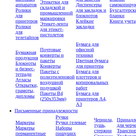
Этикетки для
аппаратов
Диспенсеры
самокопиру
складской и
Ролики
для закладок и
Бухгалтерск
промышленной
для
блокнотов
бланки
маркировки
принтеров
Клейкие
Книги учета
Этикет-лента
Ролики
закладки
для этикет-
для
пистолетов
телетайпов
Бумага для
Почтовые
офисной
Бумажная
конверты и
техники
продукция
пакеты
Цветная бумага
Блокноты
Конверты
для принтера
и бизнес-
Пакеты с
Бумага для
тетради
полиэтиленовой
плоттеров и
Атласы
воздушной
копировальных
Открытки,
подушкой
работ
грамоты,
Пакеты В4
Бумага для
дипломы
(250х353мм)
принтеров А4,
А3
Письменные принадлежности
Ручки
Чернила,
Принадл
Маркеры
Ручки гелевые
тушь,
для черч
Маркеры
Наборы
стержни
Транспо
перманентные
пишущих