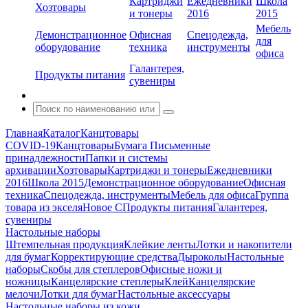
Картриджи
Ежедневники
Школа
Хозтовары
и тонеры
2016
2015
Мебель
Демонстрационное
Офисная
Спецодежда,
для
оборудование
техника
инструменты
офиса
Галантерея,
Продукты питания
сувениры
Главная
Каталог
Канцтовары
COVID-19
Канцтовары
Бумага
Письменные
принадлежности
Папки и системы
архивации
Хозтовары
Картриджи и тонеры
Ежедневники
2016
Школа 2015
Демонстрационное оборудование
Офисная
техника
Спецодежда, инструменты
Мебель для офиса
Группа
товара из экселя
Новое С
Продукты питания
Галантерея,
сувениры
Настольные наборы
Штемпельная продукция
Клейкие ленты
Лотки и накопители
для бумаг
Корректирующие средства
Дыроколы
Настольные
наборы
Скобы для степлеров
Офисные ножи и
ножницы
Канцелярские степлеры
Клей
Канцелярские
мелочи
Лотки для бумаг
Настольные аксессуары
Настольные наборы из кожи