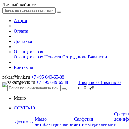
Личный кабинет
Акции
Оплата
Доставка
О канцтоварах
О канцтоварах
Новости
Сотрудники
Вакансии
Контакты
zakaz@kvik.ru
+7 495 649-65-88
zakaz@kvik.ru
+7 495 649-65-88
Товаров:
0
Товаров:
0
на
0 руб.
Меню
COVID-19
Средст
Мыло
Салфетки
дезинф
Дозаторы
антибактериальное
антибактериальные
и