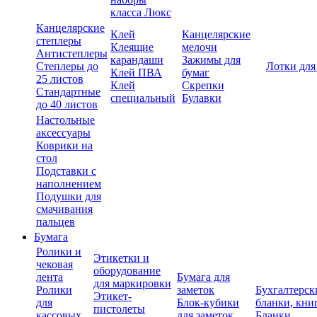
класса Люкс
Канцелярские
Клей
Канцелярские
степлеры
Клеящие
мелочи
Антистеплеры
карандаши
Зажимы для
Степлеры до
Лотки для
Клей ПВА
бумаг
25 листов
Клей
Скрепки
Стандартные
специальный
Булавки
до 40 листов
Настольные
аксессуары
Коврики на
стол
Подставки с
наполнением
Подушки для
смачивания
пальцев
Бумага
Ролики и
Этикетки и
чековая
оборудование
лента
Бумага для
для маркировки
Ролики
заметок
Бухгалтерск
Этикет-
для
Блок-кубики
бланки, кни
пистолеты
кассовых
для заметок
Бланки