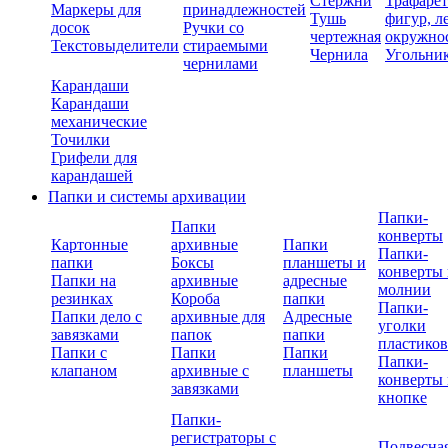
Стержни
Трафаре
Маркеры для
принадлежностей
Тушь
фигур, л
досок
Ручки со
чертежная
окружно
Текстовыделители
стираемыми
Чернила
Угольни
чернилами
Карандаши
Карандаши
механические
Точилки
Грифели для
карандашей
Папки и системы архивации
Папки-
Папки
конверты
Картонные
архивные
Папки
Папки-
папки
Боксы
планшеты и
конверты 
Папки на
архивные
адресные
молнии
резинках
Короба
папки
Папки-
Папки дело с
архивные для
Адресные
уголки
завязками
папок
папки
пластико
Папки с
Папки
Папки
Папки-
клапаном
архивные с
планшеты
конверты 
завязками
кнопке
Папки-
регистраторы с
Подвесна