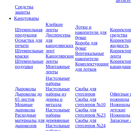
антисе
Средства
защиты
Канцтовары
Клейкие
Лотки и
Штемпельная
ленты
Корректи
накопители для
продукция
Диспенсеры
средства
бумаг
Оснастки для
для
Корректи
Короба для
печати
канцелярских
жидкость
бумаг
Штемпельные
лент
Корректи
Вертикальные
краски
Канцелярские
лента
накопители
Штемпельные
ленты
Корректи
Комплектующие
подушки
Монтажные
карандаш
для лотков
ленты
Настольные
наборы
Дыроколы
Настольные
Скобы для
Дыроколы до
наборы из
степлеров
Офисные 
65 листов
дерева и
Скобы для
ножницы
Мощные
металла
степлеров №10
Ножницы
дыроколы
Настольные
Скобы для
детские
Расходные
наборы
степлеров №23
Ножницы
материалы для
деревянные
Скобы для
Запасные 
дыроколов
Настольные
степлеров №24
наборы