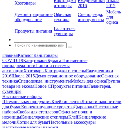
Картриджи
Ежедневники
Школа
Хозтовары
и тонеры
2016
2015
Мебель
Демонстрационное
Офисная
Спецодежда,
для
оборудование
техника
инструменты
офиса
Галантерея,
Продукты питания
сувениры
Главная
Каталог
Канцтовары
COVID-19
Канцтовары
Бумага
Письменные
принадлежности
Папки и системы
архивации
Хозтовары
Картриджи и тонеры
Ежедневники
2016
Школа 2015
Демонстрационное оборудование
Офисная
техника
Спецодежда, инструменты
Мебель для офиса
Группа
товара из экселя
Новое С
Продукты питания
Галантерея,
сувениры
Настольные наборы
Штемпельная продукция
Клейкие ленты
Лотки и накопители
для бумаг
Корректирующие средства
Дыроколы
Настольные
наборы
Скобы для степлеров
Офисные ножи и
ножницы
Канцелярские степлеры
Клей
Канцелярские
мелочи
Лотки для бумаг
Настольные аксессуары
Настольные наборы из кожи