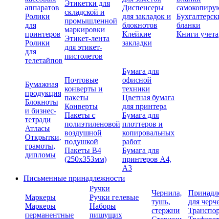
Этикетки для
аппаратов
Диспенсеры
самокопиру
складской и
Ролики
для закладок и
Бухгалтерск
промышленной
для
блокнотов
бланки
маркировки
принтеров
Клейкие
Книги учета
Этикет-лента
Ролики
закладки
для этикет-
для
пистолетов
телетайпов
Бумага для
Почтовые
офисной
Бумажная
конверты и
техники
продукция
пакеты
Цветная бумага
Блокноты
Конверты
для принтера
и бизнес-
Пакеты с
Бумага для
тетради
полиэтиленовой
плоттеров и
Атласы
воздушной
копировальных
Открытки,
подушкой
работ
грамоты,
Пакеты В4
Бумага для
дипломы
(250х353мм)
принтеров А4,
А3
Письменные принадлежности
Ручки
Чернила,
Принадл
Маркеры
Ручки гелевые
тушь,
для черч
Маркеры
Наборы
стержни
Транспо
перманентные
пишущих