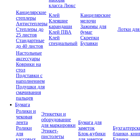
класса Люкс
Канцелярские
Клей
Канцелярские
степлеры
Клеящие
мелочи
Антистеплеры
карандаши
Зажимы для
Степлеры до
Лотки для
Клей ПВА
бумаг
25 листов
Клей
Скрепки
Стандартные
специальный
Булавки
до 40 листов
Настольные
аксессуары
Коврики на
стол
Подставки с
наполнением
Подушки для
смачивания
пальцев
Бумага
Ролики и
Этикетки и
чековая
оборудование
лента
Бумага для
для маркировки
Ролики
заметок
Бухгалтерск
Этикет-
для
Блок-кубики
бланки, кни
пистолеты
кассовых
для заметок
Бланки