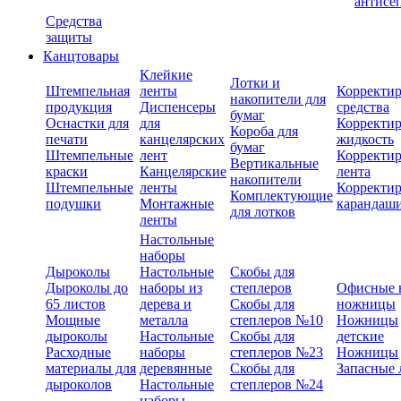
антисе
Средства
защиты
Канцтовары
Клейкие
Лотки и
Штемпельная
ленты
Корректи
накопители для
продукция
Диспенсеры
средства
бумаг
Оснастки для
для
Корректи
Короба для
печати
канцелярских
жидкость
бумаг
Штемпельные
лент
Корректи
Вертикальные
краски
Канцелярские
лента
накопители
Штемпельные
ленты
Корректи
Комплектующие
подушки
Монтажные
карандаш
для лотков
ленты
Настольные
наборы
Дыроколы
Настольные
Скобы для
Дыроколы до
наборы из
степлеров
Офисные 
65 листов
дерева и
Скобы для
ножницы
Мощные
металла
степлеров №10
Ножницы
дыроколы
Настольные
Скобы для
детские
Расходные
наборы
степлеров №23
Ножницы
материалы для
деревянные
Скобы для
Запасные 
дыроколов
Настольные
степлеров №24
наборы