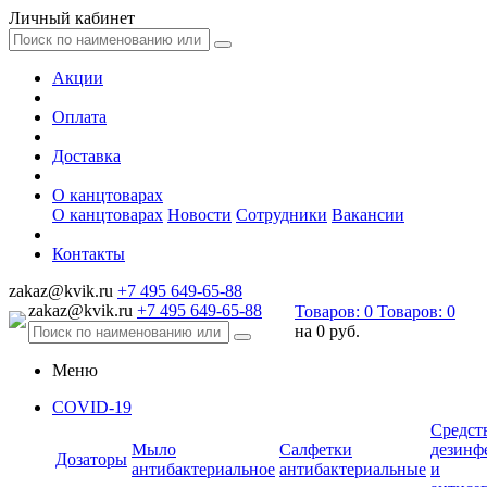
Личный кабинет
Акции
Оплата
Доставка
О канцтоварах
О канцтоварах
Новости
Сотрудники
Вакансии
Контакты
zakaz@kvik.ru
+7 495 649-65-88
zakaz@kvik.ru
+7 495 649-65-88
Товаров:
0
Товаров:
0
на
0 руб.
Меню
COVID-19
Средст
Мыло
Салфетки
дезинф
Дозаторы
антибактериальное
антибактериальные
и