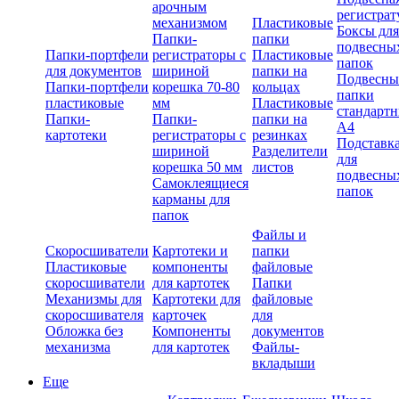
арочным
регистрат
механизмом
Пластиковые
Боксы для
Папки-
папки
подвесны
Папки-портфели
регистраторы с
Пластиковые
папок
для документов
шириной
папки на
Подвесны
Папки-портфели
корешка 70-80
кольцах
папки
пластиковые
мм
Пластиковые
стандарт
Папки-
Папки-
папки на
А4
картотеки
регистраторы с
резинках
Подставк
шириной
Разделители
для
корешка 50 мм
листов
подвесны
Самоклеящиеся
папок
карманы для
папок
Файлы и
Скоросшиватели
Картотеки и
папки
Пластиковые
компоненты
файловые
скоросшиватели
для картотек
Папки
Механизмы для
Картотеки для
файловые
скоросшивателя
карточек
для
Обложка без
Компоненты
документов
механизма
для картотек
Файлы-
вкладыши
Еще