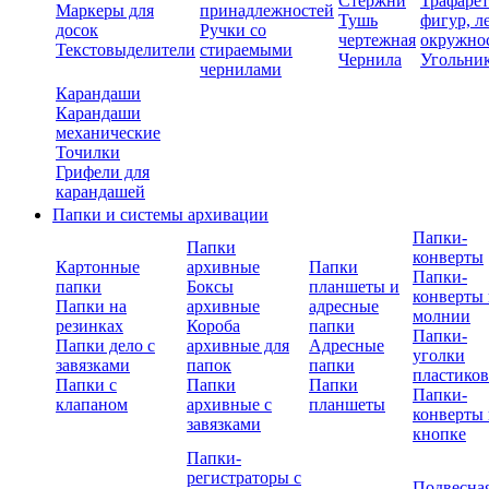
Стержни
Трафаре
Маркеры для
принадлежностей
Тушь
фигур, л
досок
Ручки со
чертежная
окружно
Текстовыделители
стираемыми
Чернила
Угольни
чернилами
Карандаши
Карандаши
механические
Точилки
Грифели для
карандашей
Папки и системы архивации
Папки-
Папки
конверты
Картонные
архивные
Папки
Папки-
папки
Боксы
планшеты и
конверты 
Папки на
архивные
адресные
молнии
резинках
Короба
папки
Папки-
Папки дело с
архивные для
Адресные
уголки
завязками
папок
папки
пластико
Папки с
Папки
Папки
Папки-
клапаном
архивные с
планшеты
конверты 
завязками
кнопке
Папки-
регистраторы с
Подвесна