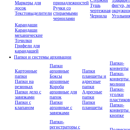
Стержни
Трафаре
Маркеры для
принадлежностей
Тушь
фигур, л
досок
Ручки со
чертежная
окружно
Текстовыделители
стираемыми
Чернила
Угольни
чернилами
Карандаши
Карандаши
механические
Точилки
Грифели для
карандашей
Папки и системы архивации
Папки-
Папки
конверты
Картонные
архивные
Папки
Папки-
папки
Боксы
планшеты и
конверты 
Папки на
архивные
адресные
молнии
резинках
Короба
папки
Папки-
Папки дело с
архивные для
Адресные
уголки
завязками
папок
папки
пластико
Папки с
Папки
Папки
Папки-
клапаном
архивные с
планшеты
конверты 
завязками
кнопке
Папки-
регистраторы с
Подвесна