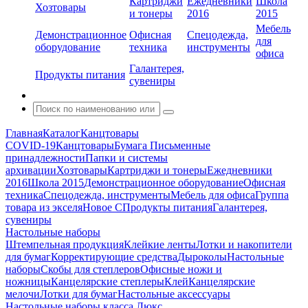
Картриджи
Ежедневники
Школа
Хозтовары
и тонеры
2016
2015
Мебель
Демонстрационное
Офисная
Спецодежда,
для
оборудование
техника
инструменты
офиса
Галантерея,
Продукты питания
сувениры
Главная
Каталог
Канцтовары
COVID-19
Канцтовары
Бумага
Письменные
принадлежности
Папки и системы
архивации
Хозтовары
Картриджи и тонеры
Ежедневники
2016
Школа 2015
Демонстрационное оборудование
Офисная
техника
Спецодежда, инструменты
Мебель для офиса
Группа
товара из экселя
Новое С
Продукты питания
Галантерея,
сувениры
Настольные наборы
Штемпельная продукция
Клейкие ленты
Лотки и накопители
для бумаг
Корректирующие средства
Дыроколы
Настольные
наборы
Скобы для степлеров
Офисные ножи и
ножницы
Канцелярские степлеры
Клей
Канцелярские
мелочи
Лотки для бумаг
Настольные аксессуары
Настольные наборы класса Люкс