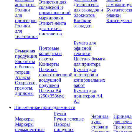
Этикетки для
аппаратов
Диспенсеры
самокопиру
складской и
Ролики
для закладок и
Бухгалтерск
промышленной
для
блокнотов
бланки
маркировки
принтеров
Клейкие
Книги учета
Этикет-лента
Ролики
закладки
для этикет-
для
пистолетов
телетайпов
Бумага для
Почтовые
офисной
Бумажная
конверты и
техники
продукция
пакеты
Цветная бумага
Блокноты
Конверты
для принтера
и бизнес-
Пакеты с
Бумага для
тетради
полиэтиленовой
плоттеров и
Атласы
воздушной
копировальных
Открытки,
подушкой
работ
грамоты,
Пакеты В4
Бумага для
дипломы
(250х353мм)
принтеров А4,
А3
Письменные принадлежности
Ручки
Чернила,
Принадл
Маркеры
Ручки гелевые
тушь,
для черч
Маркеры
Наборы
стержни
Транспо
перманентные
пишущих