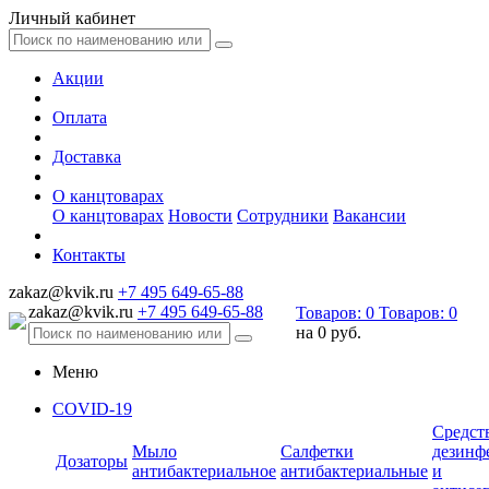
Личный кабинет
Акции
Оплата
Доставка
О канцтоварах
О канцтоварах
Новости
Сотрудники
Вакансии
Контакты
zakaz@kvik.ru
+7 495 649-65-88
zakaz@kvik.ru
+7 495 649-65-88
Товаров:
0
Товаров:
0
на
0 руб.
Меню
COVID-19
Средст
Мыло
Салфетки
дезинф
Дозаторы
антибактериальное
антибактериальные
и