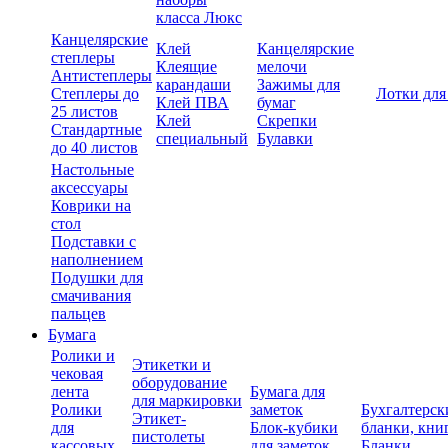
класса Люкс
Канцелярские
Клей
Канцелярские
степлеры
Клеящие
мелочи
Антистеплеры
карандаши
Зажимы для
Степлеры до
Лотки для
Клей ПВА
бумаг
25 листов
Клей
Скрепки
Стандартные
специальный
Булавки
до 40 листов
Настольные
аксессуары
Коврики на
стол
Подставки с
наполнением
Подушки для
смачивания
пальцев
Бумага
Ролики и
Этикетки и
чековая
оборудование
лента
Бумага для
для маркировки
Ролики
заметок
Бухгалтерск
Этикет-
для
Блок-кубики
бланки, кни
пистолеты
кассовых
для заметок
Бланки