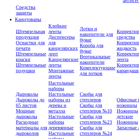
антисе
Средства
защиты
Канцтовары
Клейкие
Лотки и
Штемпельная
ленты
Корректи
накопители для
продукция
Диспенсеры
средства
бумаг
Оснастки для
для
Корректи
Короба для
печати
канцелярских
жидкость
бумаг
Штемпельные
лент
Корректи
Вертикальные
краски
Канцелярские
лента
накопители
Штемпельные
ленты
Корректи
Комплектующие
подушки
Монтажные
карандаш
для лотков
ленты
Настольные
наборы
Дыроколы
Настольные
Скобы для
Дыроколы до
наборы из
степлеров
Офисные 
65 листов
дерева и
Скобы для
ножницы
Мощные
металла
степлеров №10
Ножницы
дыроколы
Настольные
Скобы для
детские
Расходные
наборы
степлеров №23
Ножницы
материалы для
деревянные
Скобы для
Запасные 
дыроколов
Настольные
степлеров №24
наборы