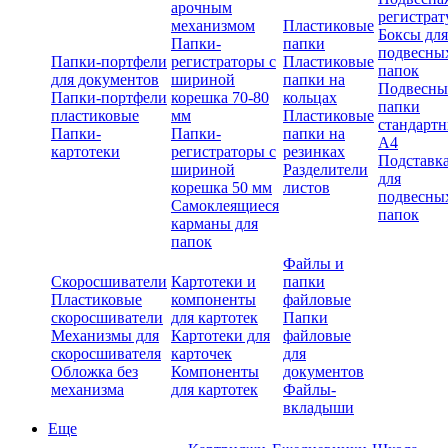
арочным
регистрат
механизмом
Пластиковые
Боксы для
Папки-
папки
подвесны
Папки-портфели
регистраторы с
Пластиковые
папок
для документов
шириной
папки на
Подвесны
Папки-портфели
корешка 70-80
кольцах
папки
пластиковые
мм
Пластиковые
стандарт
Папки-
Папки-
папки на
А4
картотеки
регистраторы с
резинках
Подставк
шириной
Разделители
для
корешка 50 мм
листов
подвесны
Самоклеящиеся
папок
карманы для
папок
Файлы и
Скоросшиватели
Картотеки и
папки
Пластиковые
компоненты
файловые
скоросшиватели
для картотек
Папки
Механизмы для
Картотеки для
файловые
скоросшивателя
карточек
для
Обложка без
Компоненты
документов
механизма
для картотек
Файлы-
вкладыши
Еще