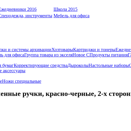
Ежедневники 2016
Школа 2015
Спецодежда, инструменты
Мебель для офиса
пки и системы архивации
Хозтовары
Картриджи и тонеры
Ежедне
ь для офиса
Группа товара из экселя
Новое С
Продукты питания
Г
я бумаг
Корректирующие средства
Дыроколы
Настольные наборы
е аксессуары
е
Ножи специальные
ые ручки, красно-черные, 2-х стороння