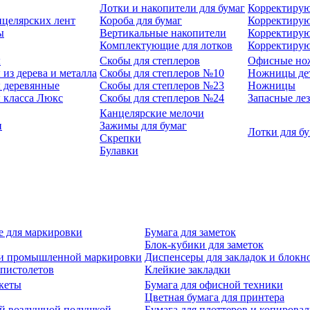
Лотки и накопители для бумаг
Корректирую
нцелярских лент
Короба для бумаг
Корректирую
ы
Вертикальные накопители
Корректирую
Комплектующие для лотков
Корректиру
ы
Скобы для степлеров
Офисные но
из дерева и металла
Скобы для степлеров №10
Ножницы де
 деревянные
Скобы для степлеров №23
Ножницы
 класса Люкс
Скобы для степлеров №24
Запасные ле
Канцелярские мелочи
и
Зажимы для бумаг
Лотки для б
Скрепки
Булавки
е для маркировки
Бумага для заметок
Блок-кубики для заметок
й и промышленной маркировки
Диспенсеры для закладок и блокн
-пистолетов
Клейкие закладки
кеты
Бумага для офисной техники
Цветная бумага для принтера
ой воздушной подушкой
Бумага для плоттеров и копирова