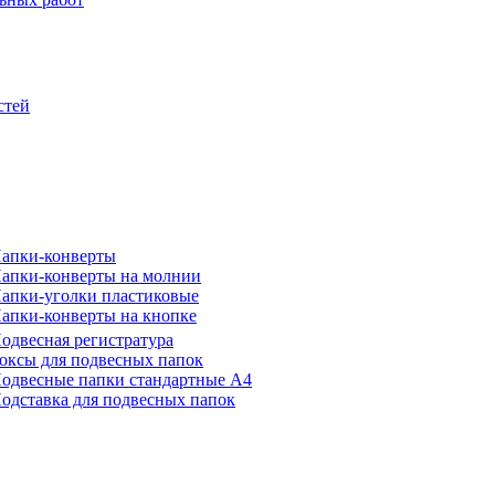
стей
апки-конверты
апки-конверты на молнии
апки-уголки пластиковые
апки-конверты на кнопке
одвесная регистратура
оксы для подвесных папок
одвесные папки стандартные А4
одставка для подвесных папок