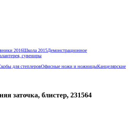
вники 2016
Школа 2015
Демонстрационное
алантерея, сувениры
Скобы для степлеров
Офисные ножи и ножницы
Канцелярские
я заточка, блистер, 231564