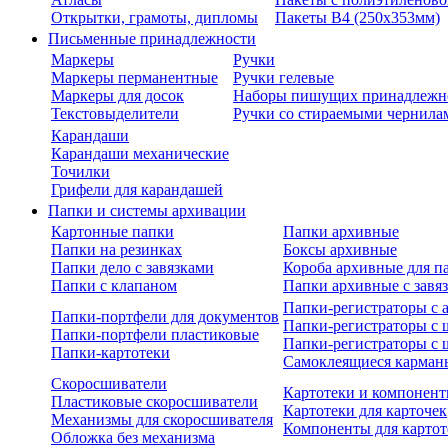
Открытки, грамоты, дипломы
Пакеты В4 (250х353мм)
Письменные принадлежности
Маркеры
Ручки
Маркеры перманентные
Ручки гелевые
Маркеры для досок
Наборы пишущих принадлежн
Текстовыделители
Ручки со стираемыми чернила
Карандаши
Карандаши механические
Точилки
Грифели для карандашей
Папки и системы архивации
Картонные папки
Папки архивные
Папки на резинках
Боксы архивные
Папки дело с завязками
Короба архивные для п
Папки с клапаном
Папки архивные с завя
Папки-регистраторы с
Папки-портфели для документов
Папки-регистраторы с 
Папки-портфели пластиковые
Папки-регистраторы с 
Папки-картотеки
Самоклеящиеся карман
Скоросшиватели
Картотеки и компонент
Пластиковые скоросшиватели
Картотеки для карточек
Механизмы для скоросшивателя
Компоненты для картот
Обложка без механизма