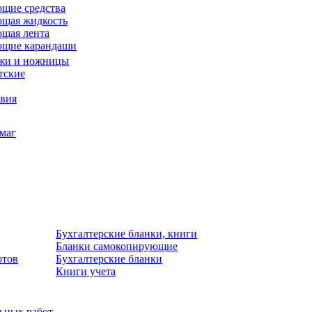
щие средства
щая жидкость
щая лента
ющие карандаши
жи и ножницы
тские
звия
умаг
Бухгалтерские бланки, книги
Бланки самокопирующие
отов
Бухгалтерские бланки
Книги учета
льных работ