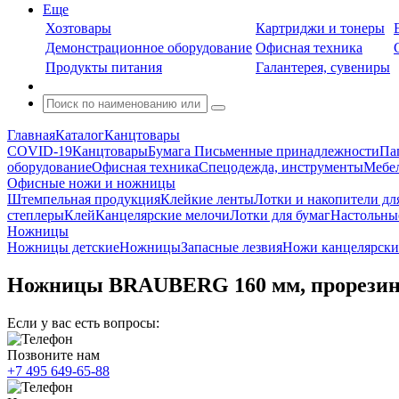
Еще
Хозтовары
Картриджи и тонеры
Демонстрационное оборудование
Офисная техника
Продукты питания
Галантерея, сувениры
Главная
Каталог
Канцтовары
COVID-19
Канцтовары
Бумага
Письменные принадлежности
Па
оборудование
Офисная техника
Спецодежда, инструменты
Мебел
Офисные ножи и ножницы
Штемпельная продукция
Клейкие ленты
Лотки и накопители дл
степлеры
Клей
Канцелярские мелочи
Лотки для бумаг
Настольны
Ножницы
Ножницы детские
Ножницы
Запасные лезвия
Ножи канцелярски
Ножницы BRAUBERG 160 мм, прорезиненн
Если у вас есть вопросы:
Позвоните нам
+7 495 649-65-88