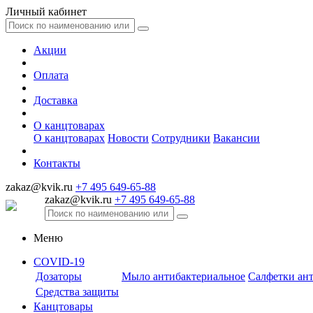
Личный кабинет
Акции
Оплата
Доставка
О канцтоварах
О канцтоварах
Новости
Сотрудники
Вакансии
Контакты
zakaz@kvik.ru
+7 495 649-65-88
zakaz@kvik.ru
+7 495 649-65-88
Меню
COVID-19
Дозаторы
Мыло антибактериальное
Салфетки ан
Средства защиты
Канцтовары