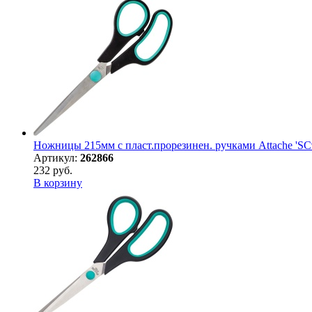
Ножницы 215мм с пласт.прорезинен. ручками Attache 'SC
Артикул:
262866
232 руб.
В корзину