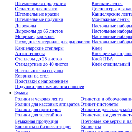
Штемпельная продукция
Клейкие ленты
Оснастки для печати
Диспенсеры для ка
Штемпельные краски
Канцелярские лент
Штемпельные подушки
Монтажные ленты
Дыроколы
Настольные набор
Дыроколы до 65 листов
Настольные наборы 
Мощные дыроколы
Настольные наборы
Расходные материалы для дыроколов
Настольные наборы
Канцелярские степлеры
Клей
Антистеплеры
Клеящие карандаш
Степлеры до 25 листов
Клей ПВА
Стандартные до 40 листов
Клей специальный
Настольные аксессуары
Коврики на стол
Подставки с наполнением
Подушки для смачивания пальцев
Бумага
Ролики и чековая лента
Этикетки и оборудовани
Ролики для кассовых аппаратов
Этикет-пистолеты
Ролики для принтеров
Этикетки для складско
Ролики для телетайпов
Этикет-лента для этикет
Бумажная продукция
Почтовые конверты и па
Блокноты и бизнес-тетради
Конверты
Атласы
Пакеты с полиэтиленов