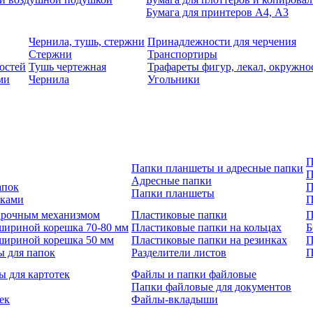
Бумага для принтеров А4, А3
Чернила, тушь, стержни
Принадлежности для черчения
Стержни
Транспортиры
остей
Тушь чертежная
Трафареты фигур, лекал, окружно
ми
Чернила
Угольники
П
Папки планшеты и адресные папки
П
Адресные папки
апок
П
Папки планшеты
зками
П
 арочным механизмом
Пластиковые папки
П
шириной корешка 70-80 мм
Пластиковые папки на кольцах
Б
шириной корешка 50 мм
Пластиковые папки на резинках
П
ы для папок
Разделители листов
П
ы для картотек
Файлы и папки файловые
Папки файловые для документов
ек
Файлы-вкладыши