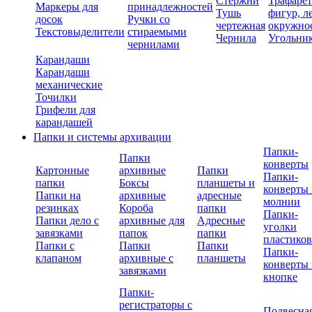
Стержни
Трафаре
Маркеры для
принадлежностей
Тушь
фигур, л
досок
Ручки со
чертежная
окружно
Текстовыделители
стираемыми
Чернила
Угольни
чернилами
Карандаши
Карандаши
механические
Точилки
Грифели для
карандашей
Папки и системы архивации
Папки-
Папки
конверты
Картонные
архивные
Папки
Папки-
папки
Боксы
планшеты и
конверты 
Папки на
архивные
адресные
молнии
резинках
Короба
папки
Папки-
Папки дело с
архивные для
Адресные
уголки
завязками
папок
папки
пластико
Папки с
Папки
Папки
Папки-
клапаном
архивные с
планшеты
конверты 
завязками
кнопке
Папки-
регистраторы с
Подвесна