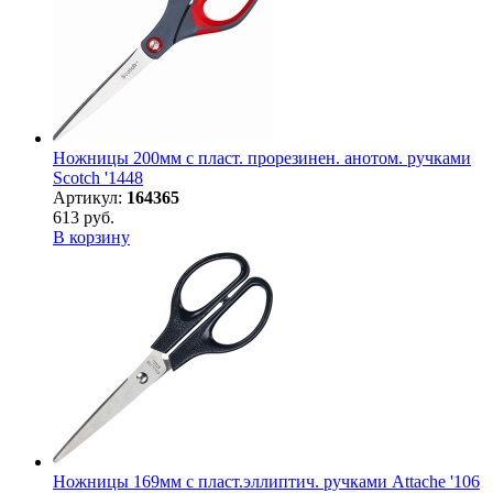
Ножницы 200мм с пласт. прорезинен. анотом. ручками
Scotch '1448
Артикул:
164365
613 руб.
В корзину
Ножницы 169мм с пласт.эллиптич. ручками Attache '106