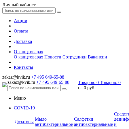
Личный кабинет
Акции
Оплата
Доставка
О канцтоварах
О канцтоварах
Новости
Сотрудники
Вакансии
Контакты
zakaz@kvik.ru
+7 495 649-65-88
zakaz@kvik.ru
+7 495 649-65-88
Товаров:
0
Товаров:
0
на
0 руб.
Меню
COVID-19
Средст
Мыло
Салфетки
дезинф
Дозаторы
антибактериальное
антибактериальные
и