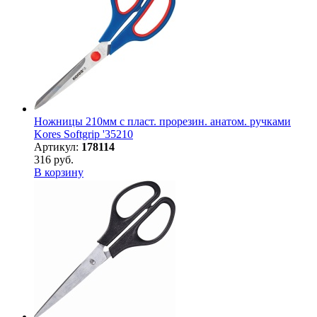
Ножницы 210мм с пласт. прорезин. анатом. ручками
Kores Softgrip '35210
Артикул:
178114
316 руб.
В корзину