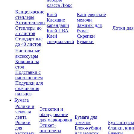
класса Люкс
Канцелярские
Клей
Канцелярские
степлеры
Клеящие
мелочи
Антистеплеры
карандаши
Зажимы для
Степлеры до
Лотки для
Клей ПВА
бумаг
25 листов
Клей
Скрепки
Стандартные
специальный
Булавки
до 40 листов
Настольные
аксессуары
Коврики на
стол
Подставки с
наполнением
Подушки для
смачивания
пальцев
Бумага
Ролики и
Этикетки и
чековая
оборудование
лента
Бумага для
для маркировки
Ролики
заметок
Бухгалтерск
Этикет-
для
Блок-кубики
бланки, кни
пистолеты
кассовых
для заметок
Бланки