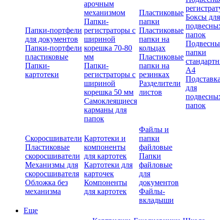
арочным
регистрат
механизмом
Пластиковые
Боксы для
Папки-
папки
подвесны
Папки-портфели
регистраторы с
Пластиковые
папок
для документов
шириной
папки на
Подвесны
Папки-портфели
корешка 70-80
кольцах
папки
пластиковые
мм
Пластиковые
стандарт
Папки-
Папки-
папки на
А4
картотеки
регистраторы с
резинках
Подставк
шириной
Разделители
для
корешка 50 мм
листов
подвесны
Самоклеящиеся
папок
карманы для
папок
Файлы и
Скоросшиватели
Картотеки и
папки
Пластиковые
компоненты
файловые
скоросшиватели
для картотек
Папки
Механизмы для
Картотеки для
файловые
скоросшивателя
карточек
для
Обложка без
Компоненты
документов
механизма
для картотек
Файлы-
вкладыши
Еще