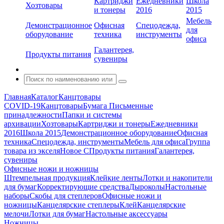
Картриджи
Ежедневники
Школа
Хозтовары
и тонеры
2016
2015
Мебель
Демонстрационное
Офисная
Спецодежда,
для
оборудование
техника
инструменты
офиса
Галантерея,
Продукты питания
сувениры
Главная
Каталог
Канцтовары
COVID-19
Канцтовары
Бумага
Письменные
принадлежности
Папки и системы
архивации
Хозтовары
Картриджи и тонеры
Ежедневники
2016
Школа 2015
Демонстрационное оборудование
Офисная
техника
Спецодежда, инструменты
Мебель для офиса
Группа
товара из экселя
Новое С
Продукты питания
Галантерея,
сувениры
Офисные ножи и ножницы
Штемпельная продукция
Клейкие ленты
Лотки и накопители
для бумаг
Корректирующие средства
Дыроколы
Настольные
наборы
Скобы для степлеров
Офисные ножи и
ножницы
Канцелярские степлеры
Клей
Канцелярские
мелочи
Лотки для бумаг
Настольные аксессуары
Ножницы