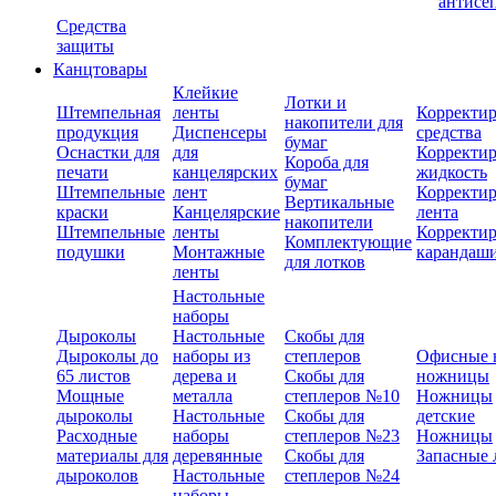
антисе
Средства
защиты
Канцтовары
Клейкие
Лотки и
Штемпельная
ленты
Корректи
накопители для
продукция
Диспенсеры
средства
бумаг
Оснастки для
для
Корректи
Короба для
печати
канцелярских
жидкость
бумаг
Штемпельные
лент
Корректи
Вертикальные
краски
Канцелярские
лента
накопители
Штемпельные
ленты
Корректи
Комплектующие
подушки
Монтажные
карандаш
для лотков
ленты
Настольные
наборы
Дыроколы
Настольные
Скобы для
Дыроколы до
наборы из
степлеров
Офисные 
65 листов
дерева и
Скобы для
ножницы
Мощные
металла
степлеров №10
Ножницы
дыроколы
Настольные
Скобы для
детские
Расходные
наборы
степлеров №23
Ножницы
материалы для
деревянные
Скобы для
Запасные 
дыроколов
Настольные
степлеров №24
наборы