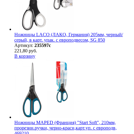
Ножницы LACO (ЛАКО, Германия) 205мм, черный/
серый, в карт. упак. с европодвесом, SG 850
Артикул:
235597с
221,80 руб.
В корзину
Ножницы MAPED (Франция) "Start Soft", 210мм,
прорезин.ручки, черно-красн,карт.уп. с европодв,
469210