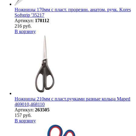
Ножницы 170мм с пласт. прорезин. анатом. ручк. Kores
Softgrip '35217
Артикул:
178112
216 руб.
В корзину
Ножницы 210мм с пласт.ручками разные кольца Maped
469010,468110
Артикул:
263505
157 руб.
В корзину