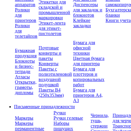
Этикетки для
аппаратов
Диспенсеры
самокопиру
складской и
Ролики
для закладок и
Бухгалтерск
промышленной
для
блокнотов
бланки
маркировки
принтеров
Клейкие
Книги учета
Этикет-лента
Ролики
закладки
для этикет-
для
пистолетов
телетайпов
Бумага для
Почтовые
офисной
Бумажная
конверты и
техники
продукция
пакеты
Цветная бумага
Блокноты
Конверты
для принтера
и бизнес-
Пакеты с
Бумага для
тетради
полиэтиленовой
плоттеров и
Атласы
воздушной
копировальных
Открытки,
подушкой
работ
грамоты,
Пакеты В4
Бумага для
дипломы
(250х353мм)
принтеров А4,
А3
Письменные принадлежности
Ручки
Чернила,
Принадл
Маркеры
Ручки гелевые
тушь,
для черч
Маркеры
Наборы
стержни
Транспо
перманентные
пишущих