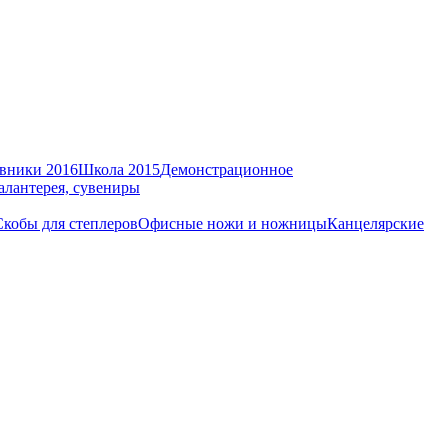
вники 2016
Школа 2015
Демонстрационное
алантерея, сувениры
Скобы для степлеров
Офисные ножи и ножницы
Канцелярские