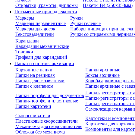
Открытки, грамоты, дипломы
Пакеты В4 (250х353мм)
Письменные принадлежности
Маркеры
Ручки
Маркеры перманентные
Ручки гелевые
Маркеры для досок
Наборы пишущих принадлежн
Текстовыделители
Ручки со стираемыми чернила
Карандаши
Карандаши механические
Точилки
Грифели для карандашей
Папки и системы архивации
Картонные папки
Папки архивные
Папки на резинках
Боксы архивные
Папки дело с завязками
Короба архивные для п
Папки с клапаном
Папки архивные с завя
Папки-регистраторы с
Папки-портфели для документов
Папки-регистраторы с 
Папки-портфели пластиковые
Папки-регистраторы с 
Папки-картотеки
Самоклеящиеся карман
Скоросшиватели
Картотеки и компонент
Пластиковые скоросшиватели
Картотеки для карточек
Механизмы для скоросшивателя
Компоненты для картот
Обложка без механизма