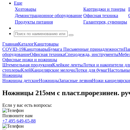
Еще
Хозтовары
Картриджи и тонеры
Демонстрационное оборудование
Офисная техника
Продукты питания
Галантерея, сувениры
Главная
Каталог
Канцтовары
COVID-19
Канцтовары
Бумага
Письменные принадлежности
Па
оборудование
Офисная техника
Спецодежда, инструменты
Мебел
Офисные ножи и ножницы
Штемпельная продукция
Клейкие ленты
Лотки и накопители дл
степлеры
Клей
Канцелярские мелочи
Лотки для бумаг
Настольны
Ножницы
Ножницы детские
Ножницы
Запасные лезвия
Ножи канцелярски
Ножницы 215мм с пласт.прорезинен. руч
Если у вас есть вопросы:
Позвоните нам
+7 495 649-65-88