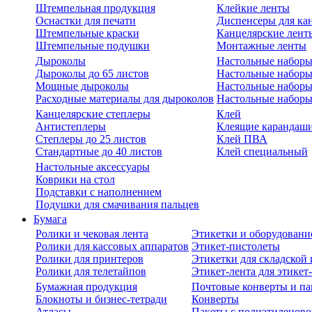
Штемпельная продукция
Клейкие ленты
Оснастки для печати
Диспенсеры для ка
Штемпельные краски
Канцелярские лент
Штемпельные подушки
Монтажные ленты
Дыроколы
Настольные набор
Дыроколы до 65 листов
Настольные наборы 
Мощные дыроколы
Настольные наборы
Расходные материалы для дыроколов
Настольные наборы
Канцелярские степлеры
Клей
Антистеплеры
Клеящие карандаш
Степлеры до 25 листов
Клей ПВА
Стандартные до 40 листов
Клей специальный
Настольные аксессуары
Коврики на стол
Подставки с наполнением
Подушки для смачивания пальцев
Бумага
Ролики и чековая лента
Этикетки и оборудовани
Ролики для кассовых аппаратов
Этикет-пистолеты
Ролики для принтеров
Этикетки для складско
Ролики для телетайпов
Этикет-лента для этикет
Бумажная продукция
Почтовые конверты и па
Блокноты и бизнес-тетради
Конверты
Атласы
Пакеты с полиэтиленов