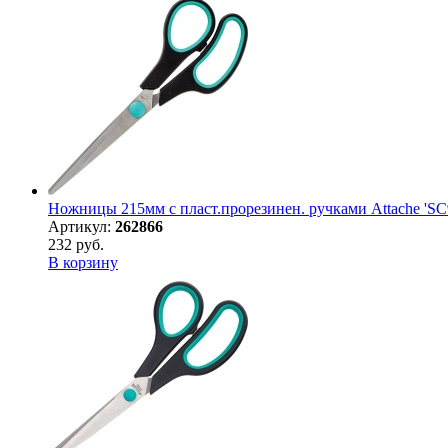
Ножницы 215мм с пласт.прорезинен. ручками Attache 'SC
Артикул:
262866
232 руб.
В корзину