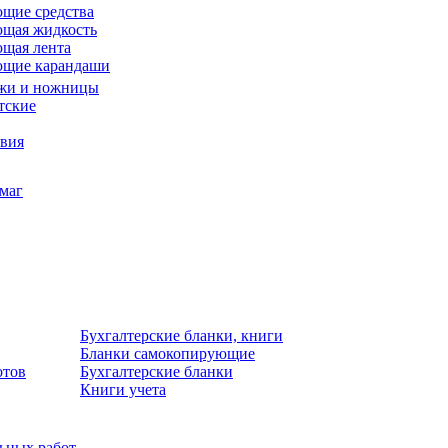
щие средства
щая жидкость
щая лента
ющие карандаши
жи и ножницы
тские
звия
умаг
Бухгалтерские бланки, книги
Бланки самокопирующие
отов
Бухгалтерские бланки
Книги учета
льных работ