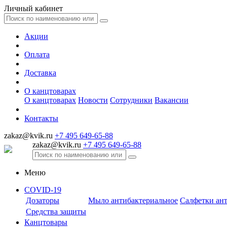
Личный кабинет
Акции
Оплата
Доставка
О канцтоварах
О канцтоварах
Новости
Сотрудники
Вакансии
Контакты
zakaz@kvik.ru
+7 495 649-65-88
zakaz@kvik.ru
+7 495 649-65-88
Меню
COVID-19
Дозаторы
Мыло антибактериальное
Салфетки ан
Средства защиты
Канцтовары