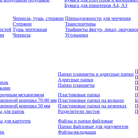
Бумага для принтеров А4, А3
Чернила, тушь, стержни
Принадлежности для черчения
Стержни
Транспортиры
остей
Тушь чертежная
Трафареты фигур, лекал, окружно
ми
Чернила
Угольники
П
Папки планшеты и адресные папки
П
Адресные папки
апок
П
Папки планшеты
зками
П
 арочным механизмом
Пластиковые папки
П
шириной корешка 70-80 мм
Пластиковые папки на кольцах
Б
шириной корешка 50 мм
Пластиковые папки на резинках
П
ы для папок
Разделители листов
П
ы для картотек
Файлы и папки файловые
Папки файловые для документов
ек
Файлы-вкладыши