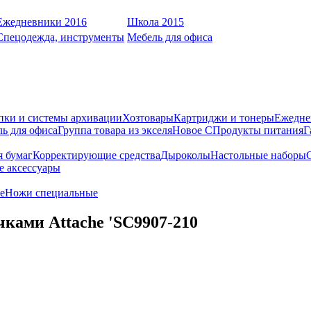
Ежедневники 2016
Школа 2015
Спецодежда, инструменты
Мебель для офиса
пки и системы архивации
Хозтовары
Картриджи и тонеры
Ежедне
ь для офиса
Группа товара из экселя
Новое С
Продукты питания
Г
я бумаг
Корректирующие средства
Дыроколы
Настольные наборы
е аксессуары
е
Ножи специальные
ками Attache 'SC9907-210