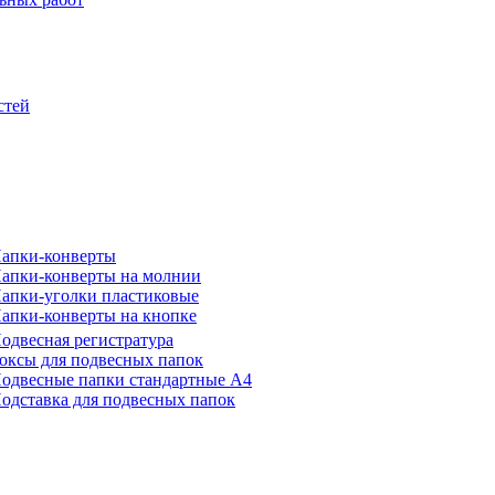
стей
апки-конверты
апки-конверты на молнии
апки-уголки пластиковые
апки-конверты на кнопке
одвесная регистратура
оксы для подвесных папок
одвесные папки стандартные А4
одставка для подвесных папок