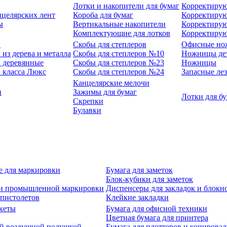
Лотки и накопители для бумаг
Корректирую
нцелярских лент
Короба для бумаг
Корректирую
ы
Вертикальные накопители
Корректирую
Комплектующие для лотков
Корректиру
ы
Скобы для степлеров
Офисные но
из дерева и металла
Скобы для степлеров №10
Ножницы де
 деревянные
Скобы для степлеров №23
Ножницы
 класса Люкс
Скобы для степлеров №24
Запасные ле
Канцелярские мелочи
и
Зажимы для бумаг
Лотки для б
Скрепки
Булавки
е для маркировки
Бумага для заметок
Блок-кубики для заметок
й и промышленной маркировки
Диспенсеры для закладок и блокн
-пистолетов
Клейкие закладки
кеты
Бумага для офисной техники
Цветная бумага для принтера
ой воздушной подушкой
Бумага для плоттеров и копирова