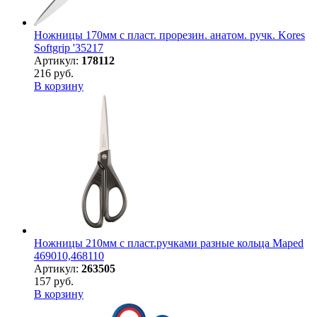
Ножницы 170мм с пласт. прорезин. анатом. ручк. Kores
Softgrip '35217
Артикул:
178112
216 руб.
В корзину
Ножницы 210мм с пласт.ручками разные кольца Maped
469010,468110
Артикул:
263505
157 руб.
В корзину