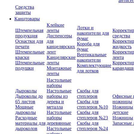
антисе
Средства
защиты
Канцтовары
Клейкие
Лотки и
Штемпельная
ленты
Корректи
накопители для
продукция
Диспенсеры
средства
бумаг
Оснастки для
для
Корректи
Короба для
печати
канцелярских
жидкость
бумаг
Штемпельные
лент
Корректи
Вертикальные
краски
Канцелярские
лента
накопители
Штемпельные
ленты
Корректи
Комплектующие
подушки
Монтажные
карандаш
для лотков
ленты
Настольные
наборы
Дыроколы
Настольные
Скобы для
Дыроколы до
наборы из
степлеров
Офисные 
65 листов
дерева и
Скобы для
ножницы
Мощные
металла
степлеров №10
Ножницы
дыроколы
Настольные
Скобы для
детские
Расходные
наборы
степлеров №23
Ножницы
материалы для
деревянные
Скобы для
Запасные 
дыроколов
Настольные
степлеров №24
наборы