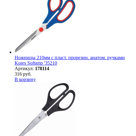
Ножницы 210мм с пласт. прорезин. анатом. ручками
Kores Softgrip '35210
Артикул:
178114
316 руб.
В корзину