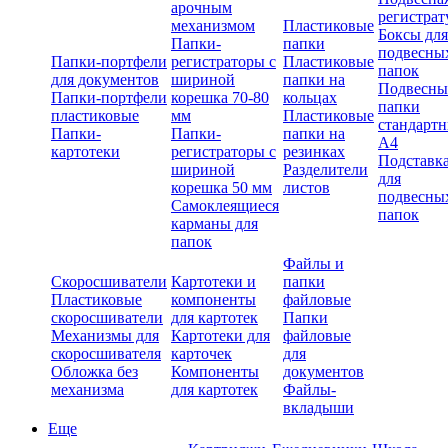
арочным
регистрат
механизмом
Пластиковые
Боксы для
Папки-
папки
подвесны
Папки-портфели
регистраторы с
Пластиковые
папок
для документов
шириной
папки на
Подвесны
Папки-портфели
корешка 70-80
кольцах
папки
пластиковые
мм
Пластиковые
стандарт
Папки-
Папки-
папки на
А4
картотеки
регистраторы с
резинках
Подставк
шириной
Разделители
для
корешка 50 мм
листов
подвесны
Самоклеящиеся
папок
карманы для
папок
Файлы и
Скоросшиватели
Картотеки и
папки
Пластиковые
компоненты
файловые
скоросшиватели
для картотек
Папки
Механизмы для
Картотеки для
файловые
скоросшивателя
карточек
для
Обложка без
Компоненты
документов
механизма
для картотек
Файлы-
вкладыши
Еще