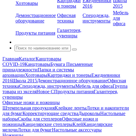
Картриджи
Ежедневники
Школа
Хозтовары
и тонеры
2016
2015
Мебель
Демонстрационное
Офисная
Спецодежда,
для
оборудование
техника
инструменты
офиса
Галантерея,
Продукты питания
сувениры
Главная
Каталог
Канцтовары
COVID-19
Канцтовары
Бумага
Письменные
принадлежности
Папки и системы
архивации
Хозтовары
Картриджи и тонеры
Ежедневники
2016
Школа 2015
Демонстрационное оборудование
Офисная
техника
Спецодежда, инструменты
Мебель для офиса
Группа
товара из экселя
Новое С
Продукты питания
Галантерея,
сувениры
Офисные ножи и ножницы
Штемпельная продукция
Клейкие ленты
Лотки и накопители
для бумаг
Корректирующие средства
Дыроколы
Настольные
наборы
Скобы для степлеров
Офисные ножи и
ножницы
Канцелярские степлеры
Клей
Канцелярские
мелочи
Лотки для бумаг
Настольные аксессуары
Ножницы