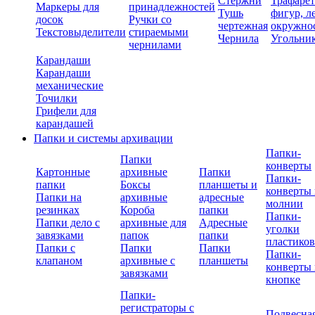
Стержни
Трафаре
Маркеры для
принадлежностей
Тушь
фигур, л
досок
Ручки со
чертежная
окружно
Текстовыделители
стираемыми
Чернила
Угольни
чернилами
Карандаши
Карандаши
механические
Точилки
Грифели для
карандашей
Папки и системы архивации
Папки-
Папки
конверты
Картонные
архивные
Папки
Папки-
папки
Боксы
планшеты и
конверты 
Папки на
архивные
адресные
молнии
резинках
Короба
папки
Папки-
Папки дело с
архивные для
Адресные
уголки
завязками
папок
папки
пластико
Папки с
Папки
Папки
Папки-
клапаном
архивные с
планшеты
конверты 
завязками
кнопке
Папки-
регистраторы с
Подвесна