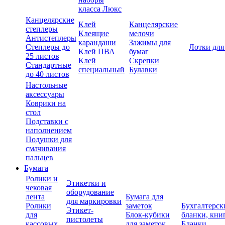
класса Люкс
Канцелярские
Клей
Канцелярские
степлеры
Клеящие
мелочи
Антистеплеры
карандаши
Зажимы для
Степлеры до
Лотки для
Клей ПВА
бумаг
25 листов
Клей
Скрепки
Стандартные
специальный
Булавки
до 40 листов
Настольные
аксессуары
Коврики на
стол
Подставки с
наполнением
Подушки для
смачивания
пальцев
Бумага
Ролики и
Этикетки и
чековая
оборудование
лента
Бумага для
для маркировки
Ролики
заметок
Бухгалтерск
Этикет-
для
Блок-кубики
бланки, кни
пистолеты
кассовых
для заметок
Бланки