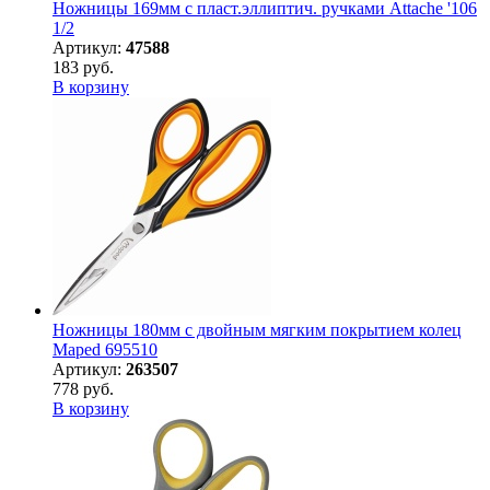
Ножницы 169мм с пласт.эллиптич. ручками Attache '106
1/2
Артикул:
47588
183 руб.
В корзину
Ножницы 180мм с двойным мягким покрытием колец
Maped 695510
Артикул:
263507
778 руб.
В корзину