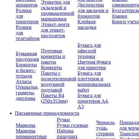
Этикетки для
аппаратов
Диспенсеры
самокопиру
складской и
Ролики
для закладок и
Бухгалтерск
промышленной
для
блокнотов
бланки
маркировки
принтеров
Клейкие
Книги учета
Этикет-лента
Ролики
закладки
для этикет-
для
пистолетов
телетайпов
Бумага для
Почтовые
офисной
Бумажная
конверты и
техники
продукция
пакеты
Цветная бумага
Блокноты
Конверты
для принтера
и бизнес-
Пакеты с
Бумага для
тетради
полиэтиленовой
плоттеров и
Атласы
воздушной
копировальных
Открытки,
подушкой
работ
грамоты,
Пакеты В4
Бумага для
дипломы
(250х353мм)
принтеров А4,
А3
Письменные принадлежности
Ручки
Чернила,
Принадл
Маркеры
Ручки гелевые
тушь,
для черч
Маркеры
Наборы
стержни
Транспо
перманентные
пишущих