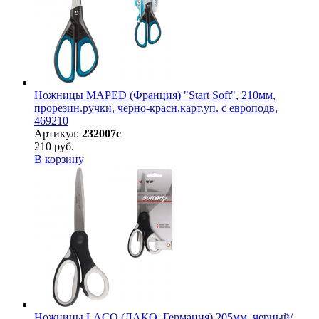
Ножницы MAPED (Франция) "Start Soft", 210мм,
прорезин.ручки, черно-красн,карт.уп. с европодв,
469210
Артикул:
232007с
210 руб.
В корзину
Ножницы LACO (ЛАКО, Германия) 205мм, черный/