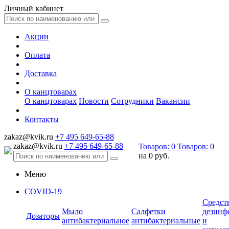
Личный кабинет
Акции
Оплата
Доставка
О канцтоварах
О канцтоварах
Новости
Сотрудники
Вакансии
Контакты
zakaz@kvik.ru
+7 495 649-65-88
zakaz@kvik.ru
+7 495 649-65-88
Товаров:
0
Товаров:
0
на
0 руб.
Меню
COVID-19
Средст
Мыло
Салфетки
дезинф
Дозаторы
антибактериальное
антибактериальные
и