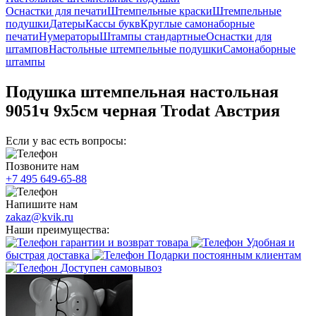
Оснастки для печати
Штемпельные краски
Штемпельные
подушки
Датеры
Кассы букв
Круглые самонаборные
печати
Нумераторы
Штампы стандартные
Оснастки для
штампов
Настольные штемпельные подушки
Самонаборные
штампы
Подушка штемпельная настольная
9051ч 9х5см черная Trodat Австрия
Если у вас есть вопросы:
Позвоните нам
+7 495 649-65-88
Напишите нам
zakaz@kvik.ru
Наши преимущества:
гарантии и возврат товара
Удобная и
быстрая доставка
Подарки постоянным клиентам
Доступен самовывоз