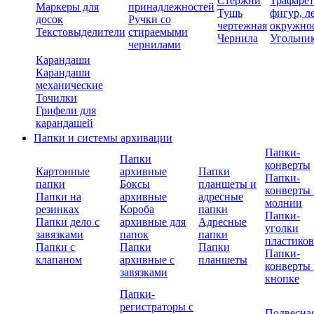
Стержни
Трафаре
Маркеры для
принадлежностей
Тушь
фигур, л
досок
Ручки со
чертежная
окружно
Текстовыделители
стираемыми
Чернила
Угольни
чернилами
Карандаши
Карандаши
механические
Точилки
Грифели для
карандашей
Папки и системы архивации
Папки-
Папки
конверты
Картонные
архивные
Папки
Папки-
папки
Боксы
планшеты и
конверты 
Папки на
архивные
адресные
молнии
резинках
Короба
папки
Папки-
Папки дело с
архивные для
Адресные
уголки
завязками
папок
папки
пластико
Папки с
Папки
Папки
Папки-
клапаном
архивные с
планшеты
конверты 
завязками
кнопке
Папки-
регистраторы с
Подвесна