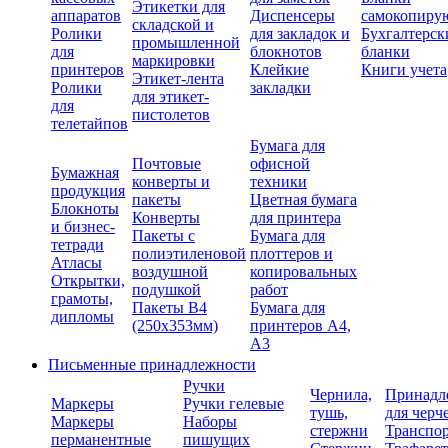
Этикетки для
аппаратов
Диспенсеры
самокопиру
складской и
Ролики
для закладок и
Бухгалтерск
промышленной
для
блокнотов
бланки
маркировки
принтеров
Клейкие
Книги учета
Этикет-лента
Ролики
закладки
для этикет-
для
пистолетов
телетайпов
Бумага для
Почтовые
офисной
Бумажная
конверты и
техники
продукция
пакеты
Цветная бумага
Блокноты
Конверты
для принтера
и бизнес-
Пакеты с
Бумага для
тетради
полиэтиленовой
плоттеров и
Атласы
воздушной
копировальных
Открытки,
подушкой
работ
грамоты,
Пакеты В4
Бумага для
дипломы
(250х353мм)
принтеров А4,
А3
Письменные принадлежности
Ручки
Чернила,
Принадл
Маркеры
Ручки гелевые
тушь,
для черч
Маркеры
Наборы
стержни
Транспо
перманентные
пишущих