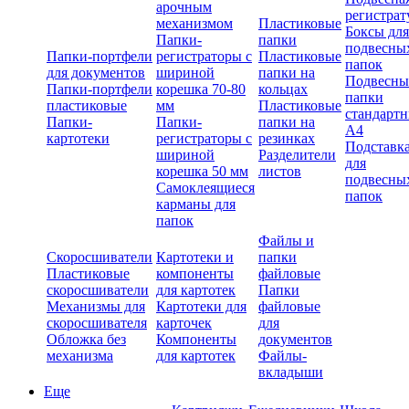
арочным
регистрат
механизмом
Пластиковые
Боксы для
Папки-
папки
подвесны
Папки-портфели
регистраторы с
Пластиковые
папок
для документов
шириной
папки на
Подвесны
Папки-портфели
корешка 70-80
кольцах
папки
пластиковые
мм
Пластиковые
стандарт
Папки-
Папки-
папки на
А4
картотеки
регистраторы с
резинках
Подставк
шириной
Разделители
для
корешка 50 мм
листов
подвесны
Самоклеящиеся
папок
карманы для
папок
Файлы и
Скоросшиватели
Картотеки и
папки
Пластиковые
компоненты
файловые
скоросшиватели
для картотек
Папки
Механизмы для
Картотеки для
файловые
скоросшивателя
карточек
для
Обложка без
Компоненты
документов
механизма
для картотек
Файлы-
вкладыши
Еще