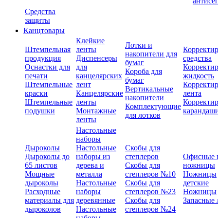
антисе
Средства
защиты
Канцтовары
Клейкие
Лотки и
Штемпельная
ленты
Корректи
накопители для
продукция
Диспенсеры
средства
бумаг
Оснастки для
для
Корректи
Короба для
печати
канцелярских
жидкость
бумаг
Штемпельные
лент
Корректи
Вертикальные
краски
Канцелярские
лента
накопители
Штемпельные
ленты
Корректи
Комплектующие
подушки
Монтажные
карандаш
для лотков
ленты
Настольные
наборы
Дыроколы
Настольные
Скобы для
Дыроколы до
наборы из
степлеров
Офисные 
65 листов
дерева и
Скобы для
ножницы
Мощные
металла
степлеров №10
Ножницы
дыроколы
Настольные
Скобы для
детские
Расходные
наборы
степлеров №23
Ножницы
материалы для
деревянные
Скобы для
Запасные 
дыроколов
Настольные
степлеров №24
наборы