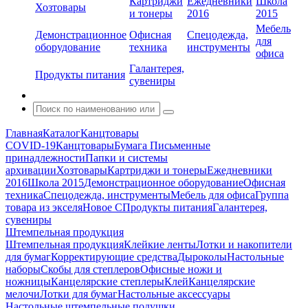
Картриджи
Ежедневники
Школа
Хозтовары
и тонеры
2016
2015
Мебель
Демонстрационное
Офисная
Спецодежда,
для
оборудование
техника
инструменты
офиса
Галантерея,
Продукты питания
сувениры
Главная
Каталог
Канцтовары
COVID-19
Канцтовары
Бумага
Письменные
принадлежности
Папки и системы
архивации
Хозтовары
Картриджи и тонеры
Ежедневники
2016
Школа 2015
Демонстрационное оборудование
Офисная
техника
Спецодежда, инструменты
Мебель для офиса
Группа
товара из экселя
Новое С
Продукты питания
Галантерея,
сувениры
Штемпельная продукция
Штемпельная продукция
Клейкие ленты
Лотки и накопители
для бумаг
Корректирующие средства
Дыроколы
Настольные
наборы
Скобы для степлеров
Офисные ножи и
ножницы
Канцелярские степлеры
Клей
Канцелярские
мелочи
Лотки для бумаг
Настольные аксессуары
Настольные штемпельные подушки