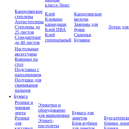
класса Люкс
Канцелярские
Клей
Канцелярские
степлеры
Клеящие
мелочи
Антистеплеры
карандаши
Зажимы для
Степлеры до
Лотки для
Клей ПВА
бумаг
25 листов
Клей
Скрепки
Стандартные
специальный
Булавки
до 40 листов
Настольные
аксессуары
Коврики на
стол
Подставки с
наполнением
Подушки для
смачивания
пальцев
Бумага
Ролики и
Этикетки и
чековая
оборудование
лента
Бумага для
для маркировки
Ролики
заметок
Бухгалтерск
Этикет-
для
Блок-кубики
бланки, кни
пистолеты
кассовых
для заметок
Бланки