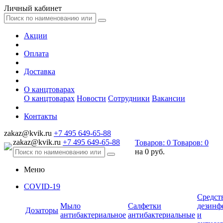
Личный кабинет
Акции
Оплата
Доставка
О канцтоварах
О канцтоварах
Новости
Сотрудники
Вакансии
Контакты
zakaz@kvik.ru
+7 495 649-65-88
zakaz@kvik.ru
+7 495 649-65-88
Товаров:
0
Товаров:
0
на
0 руб.
Меню
COVID-19
Средст
Мыло
Салфетки
дезинф
Дозаторы
антибактериальное
антибактериальные
и