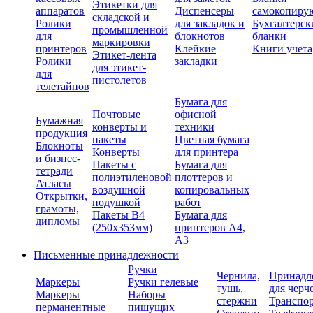
Этикетки для
аппаратов
Диспенсеры
самокопиру
складской и
Ролики
для закладок и
Бухгалтерск
промышленной
для
блокнотов
бланки
маркировки
принтеров
Клейкие
Книги учета
Этикет-лента
Ролики
закладки
для этикет-
для
пистолетов
телетайпов
Бумага для
Почтовые
офисной
Бумажная
конверты и
техники
продукция
пакеты
Цветная бумага
Блокноты
Конверты
для принтера
и бизнес-
Пакеты с
Бумага для
тетради
полиэтиленовой
плоттеров и
Атласы
воздушной
копировальных
Открытки,
подушкой
работ
грамоты,
Пакеты В4
Бумага для
дипломы
(250х353мм)
принтеров А4,
А3
Письменные принадлежности
Ручки
Чернила,
Принадл
Маркеры
Ручки гелевые
тушь,
для черч
Маркеры
Наборы
стержни
Транспо
перманентные
пишущих