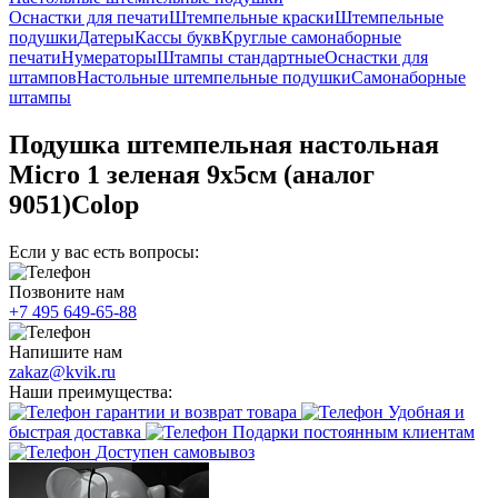
Оснастки для печати
Штемпельные краски
Штемпельные
подушки
Датеры
Кассы букв
Круглые самонаборные
печати
Нумераторы
Штампы стандартные
Оснастки для
штампов
Настольные штемпельные подушки
Самонаборные
штампы
Подушка штемпельная настольная
Micro 1 зеленая 9х5см (аналог
9051)Colop
Если у вас есть вопросы:
Позвоните нам
+7 495 649-65-88
Напишите нам
zakaz@kvik.ru
Наши преимущества:
гарантии и возврат товара
Удобная и
быстрая доставка
Подарки постоянным клиентам
Доступен самовывоз