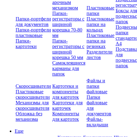
арочным
регистрат
механизмом
Пластиковые
Боксы для
Папки-
папки
подвесны
Папки-портфели
регистраторы с
Пластиковые
папок
для документов
шириной
папки на
Подвесны
Папки-портфели
корешка 70-80
кольцах
папки
пластиковые
мм
Пластиковые
стандарт
Папки-
Папки-
папки на
А4
картотеки
регистраторы с
резинках
Подставк
шириной
Разделители
для
корешка 50 мм
листов
подвесны
Самоклеящиеся
папок
карманы для
папок
Файлы и
Скоросшиватели
Картотеки и
папки
Пластиковые
компоненты
файловые
скоросшиватели
для картотек
Папки
Механизмы для
Картотеки для
файловые
скоросшивателя
карточек
для
Обложка без
Компоненты
документов
механизма
для картотек
Файлы-
вкладыши
Еще