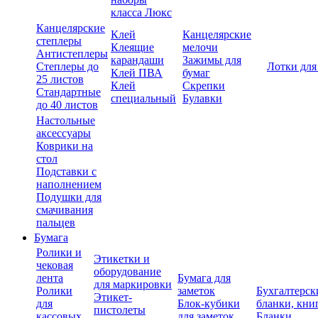
класса Люкс
Канцелярские
Клей
Канцелярские
степлеры
Клеящие
мелочи
Антистеплеры
карандаши
Зажимы для
Степлеры до
Лотки для
Клей ПВА
бумаг
25 листов
Клей
Скрепки
Стандартные
специальный
Булавки
до 40 листов
Настольные
аксессуары
Коврики на
стол
Подставки с
наполнением
Подушки для
смачивания
пальцев
Бумага
Ролики и
Этикетки и
чековая
оборудование
лента
Бумага для
для маркировки
Ролики
заметок
Бухгалтерск
Этикет-
для
Блок-кубики
бланки, кни
пистолеты
кассовых
для заметок
Бланки