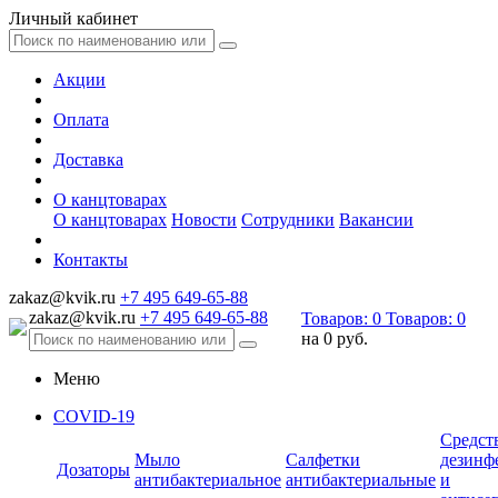
Личный кабинет
Акции
Оплата
Доставка
О канцтоварах
О канцтоварах
Новости
Сотрудники
Вакансии
Контакты
zakaz@kvik.ru
+7 495 649-65-88
zakaz@kvik.ru
+7 495 649-65-88
Товаров:
0
Товаров:
0
на
0 руб.
Меню
COVID-19
Средст
Мыло
Салфетки
дезинф
Дозаторы
антибактериальное
антибактериальные
и