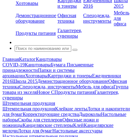
Картриджи
Ежедневники
Школа
Хозтовары
и тонеры
2016
2015
Мебель
Демонстрационное
Офисная
Спецодежда,
для
оборудование
техника
инструменты
офиса
Галантерея,
Продукты питания
сувениры
Главная
Каталог
Канцтовары
COVID-19
Канцтовары
Бумага
Письменные
принадлежности
Папки и системы
архивации
Хозтовары
Картриджи и тонеры
Ежедневники
2016
Школа 2015
Демонстрационное оборудование
Офисная
техника
Спецодежда, инструменты
Мебель для офиса
Группа
товара из экселя
Новое С
Продукты питания
Галантерея,
сувениры
Штемпельная продукция
Штемпельная продукция
Клейкие ленты
Лотки и накопители
для бумаг
Корректирующие средства
Дыроколы
Настольные
наборы
Скобы для степлеров
Офисные ножи и
ножницы
Канцелярские степлеры
Клей
Канцелярские
мелочи
Лотки для бумаг
Настольные аксессуары
Настольные штемпельные подушки