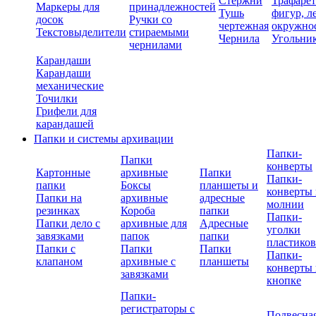
Стержни
Трафаре
Маркеры для
принадлежностей
Тушь
фигур, л
досок
Ручки со
чертежная
окружно
Текстовыделители
стираемыми
Чернила
Угольни
чернилами
Карандаши
Карандаши
механические
Точилки
Грифели для
карандашей
Папки и системы архивации
Папки-
Папки
конверты
Картонные
архивные
Папки
Папки-
папки
Боксы
планшеты и
конверты 
Папки на
архивные
адресные
молнии
резинках
Короба
папки
Папки-
Папки дело с
архивные для
Адресные
уголки
завязками
папок
папки
пластико
Папки с
Папки
Папки
Папки-
клапаном
архивные с
планшеты
конверты 
завязками
кнопке
Папки-
регистраторы с
Подвесна