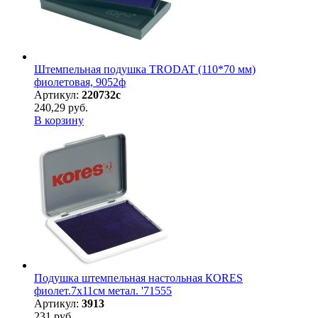
Штемпельная подушка TRODAT (110*70 мм)
фиолетовая, 9052ф
Артикул:
220732с
240,29 руб.
В корзину
Подушка штемпельная настольная КORES
фиолет.7х11см метал. '71555
Артикул:
3913
231 руб.