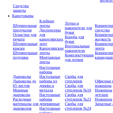
антисе
Средства
защиты
Канцтовары
Клейкие
Лотки и
Штемпельная
ленты
Корректи
накопители для
продукция
Диспенсеры
средства
бумаг
Оснастки для
для
Корректи
Короба для
печати
канцелярских
жидкость
бумаг
Штемпельные
лент
Корректи
Вертикальные
краски
Канцелярские
лента
накопители
Штемпельные
ленты
Корректи
Комплектующие
подушки
Монтажные
карандаш
для лотков
ленты
Настольные
наборы
Дыроколы
Настольные
Скобы для
Дыроколы до
наборы из
степлеров
Офисные 
65 листов
дерева и
Скобы для
ножницы
Мощные
металла
степлеров №10
Ножницы
дыроколы
Настольные
Скобы для
детские
Расходные
наборы
степлеров №23
Ножницы
материалы для
деревянные
Скобы для
Запасные 
дыроколов
Настольные
степлеров №24
наборы