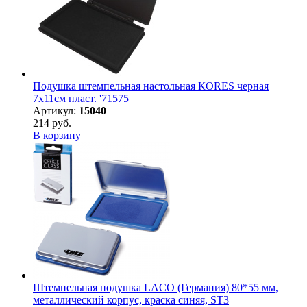
Подушка штемпельная настольная КORES черная
7х11см пласт. '71575
Артикул:
15040
214 руб.
В корзину
Штемпельная подушка LACO (Германия) 80*55 мм,
металлический корпус, краска синяя, ST3