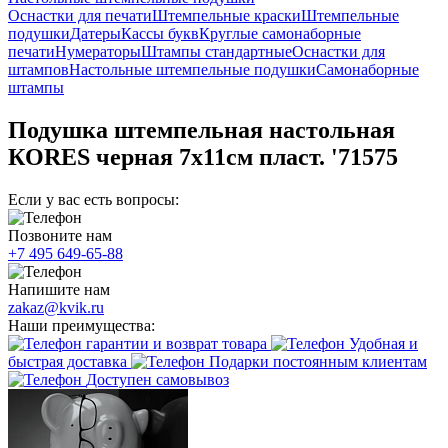
Оснастки для печати
Штемпельные краски
Штемпельные
подушки
Датеры
Кассы букв
Круглые самонаборные
печати
Нумераторы
Штампы стандартные
Оснастки для
штампов
Настольные штемпельные подушки
Самонаборные
штампы
Подушка штемпельная настольная
КORES черная 7х11см пласт. '71575
Если у вас есть вопросы:
Позвоните нам
+7 495 649-65-88
Напишите нам
zakaz@kvik.ru
Наши преимущества:
гарантии и возврат товара
Удобная и
быстрая доставка
Подарки постоянным клиентам
Доступен самовывоз