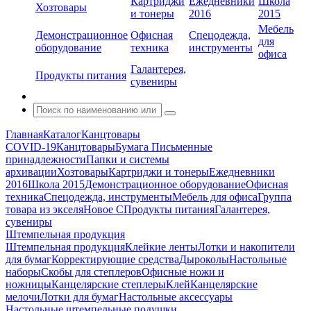
Картриджи
Ежедневники
Школа
Хозтовары
и тонеры
2016
2015
Мебель
Демонстрационное
Офисная
Спецодежда,
для
оборудование
техника
инструменты
офиса
Галантерея,
Продукты питания
сувениры
Главная
Каталог
Канцтовары
COVID-19
Канцтовары
Бумага
Письменные
принадлежности
Папки и системы
архивации
Хозтовары
Картриджи и тонеры
Ежедневники
2016
Школа 2015
Демонстрационное оборудование
Офисная
техника
Спецодежда, инструменты
Мебель для офиса
Группа
товара из экселя
Новое С
Продукты питания
Галантерея,
сувениры
Штемпельная продукция
Штемпельная продукция
Клейкие ленты
Лотки и накопители
для бумаг
Корректирующие средства
Дыроколы
Настольные
наборы
Скобы для степлеров
Офисные ножи и
ножницы
Канцелярские степлеры
Клей
Канцелярские
мелочи
Лотки для бумаг
Настольные аксессуары
Настольные штемпельные подушки