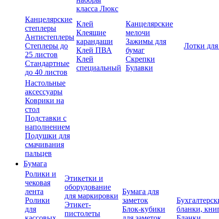
класса Люкс
Канцелярские
Клей
Канцелярские
степлеры
Клеящие
мелочи
Антистеплеры
карандаши
Зажимы для
Степлеры до
Лотки для
Клей ПВА
бумаг
25 листов
Клей
Скрепки
Стандартные
специальный
Булавки
до 40 листов
Настольные
аксессуары
Коврики на
стол
Подставки с
наполнением
Подушки для
смачивания
пальцев
Бумага
Ролики и
Этикетки и
чековая
оборудование
лента
Бумага для
для маркировки
Ролики
заметок
Бухгалтерск
Этикет-
для
Блок-кубики
бланки, кни
пистолеты
кассовых
для заметок
Бланки