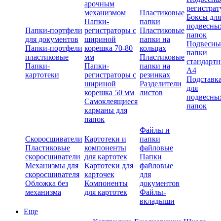
арочным
регистрат
механизмом
Пластиковые
Боксы для
Папки-
папки
подвесны
Папки-портфели
регистраторы с
Пластиковые
папок
для документов
шириной
папки на
Подвесны
Папки-портфели
корешка 70-80
кольцах
папки
пластиковые
мм
Пластиковые
стандарт
Папки-
Папки-
папки на
А4
картотеки
регистраторы с
резинках
Подставк
шириной
Разделители
для
корешка 50 мм
листов
подвесны
Самоклеящиеся
папок
карманы для
папок
Файлы и
Скоросшиватели
Картотеки и
папки
Пластиковые
компоненты
файловые
скоросшиватели
для картотек
Папки
Механизмы для
Картотеки для
файловые
скоросшивателя
карточек
для
Обложка без
Компоненты
документов
механизма
для картотек
Файлы-
вкладыши
Еще