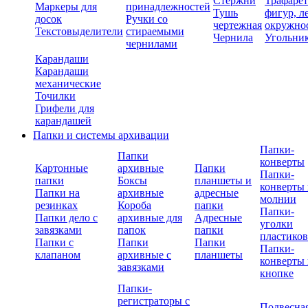
Стержни
Трафаре
Маркеры для
принадлежностей
Тушь
фигур, л
досок
Ручки со
чертежная
окружно
Текстовыделители
стираемыми
Чернила
Угольни
чернилами
Карандаши
Карандаши
механические
Точилки
Грифели для
карандашей
Папки и системы архивации
Папки-
Папки
конверты
Картонные
архивные
Папки
Папки-
папки
Боксы
планшеты и
конверты 
Папки на
архивные
адресные
молнии
резинках
Короба
папки
Папки-
Папки дело с
архивные для
Адресные
уголки
завязками
папок
папки
пластико
Папки с
Папки
Папки
Папки-
клапаном
архивные с
планшеты
конверты 
завязками
кнопке
Папки-
регистраторы с
Подвесна