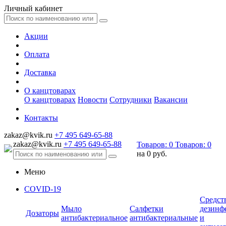
Личный кабинет
Акции
Оплата
Доставка
О канцтоварах
О канцтоварах
Новости
Сотрудники
Вакансии
Контакты
zakaz@kvik.ru
+7 495 649-65-88
zakaz@kvik.ru
+7 495 649-65-88
Товаров:
0
Товаров:
0
на
0 руб.
Меню
COVID-19
Средст
Мыло
Салфетки
дезинф
Дозаторы
антибактериальное
антибактериальные
и