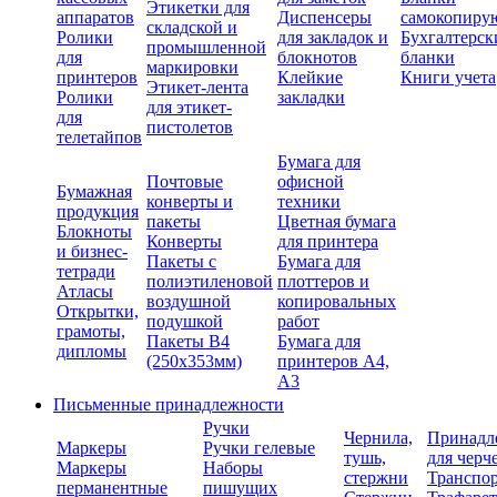
Этикетки для
аппаратов
Диспенсеры
самокопиру
складской и
Ролики
для закладок и
Бухгалтерск
промышленной
для
блокнотов
бланки
маркировки
принтеров
Клейкие
Книги учета
Этикет-лента
Ролики
закладки
для этикет-
для
пистолетов
телетайпов
Бумага для
Почтовые
офисной
Бумажная
конверты и
техники
продукция
пакеты
Цветная бумага
Блокноты
Конверты
для принтера
и бизнес-
Пакеты с
Бумага для
тетради
полиэтиленовой
плоттеров и
Атласы
воздушной
копировальных
Открытки,
подушкой
работ
грамоты,
Пакеты В4
Бумага для
дипломы
(250х353мм)
принтеров А4,
А3
Письменные принадлежности
Ручки
Чернила,
Принадл
Маркеры
Ручки гелевые
тушь,
для черч
Маркеры
Наборы
стержни
Транспо
перманентные
пишущих