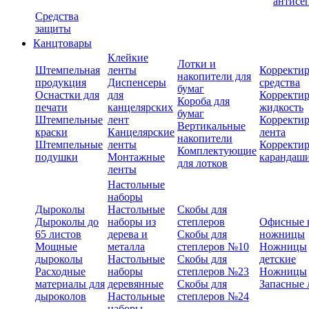
антисе
Средства
защиты
Канцтовары
Клейкие
Лотки и
Штемпельная
ленты
Корректи
накопители для
продукция
Диспенсеры
средства
бумаг
Оснастки для
для
Корректи
Короба для
печати
канцелярских
жидкость
бумаг
Штемпельные
лент
Корректи
Вертикальные
краски
Канцелярские
лента
накопители
Штемпельные
ленты
Корректи
Комплектующие
подушки
Монтажные
карандаш
для лотков
ленты
Настольные
наборы
Дыроколы
Настольные
Скобы для
Дыроколы до
наборы из
степлеров
Офисные 
65 листов
дерева и
Скобы для
ножницы
Мощные
металла
степлеров №10
Ножницы
дыроколы
Настольные
Скобы для
детские
Расходные
наборы
степлеров №23
Ножницы
материалы для
деревянные
Скобы для
Запасные 
дыроколов
Настольные
степлеров №24
наборы