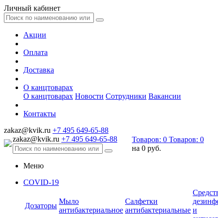
Личный кабинет
Акции
Оплата
Доставка
О канцтоварах
О канцтоварах
Новости
Сотрудники
Вакансии
Контакты
zakaz@kvik.ru
+7 495 649-65-88
zakaz@kvik.ru
+7 495 649-65-88
Товаров:
0
Товаров:
0
на
0 руб.
Меню
COVID-19
Средст
Мыло
Салфетки
дезинф
Дозаторы
антибактериальное
антибактериальные
и