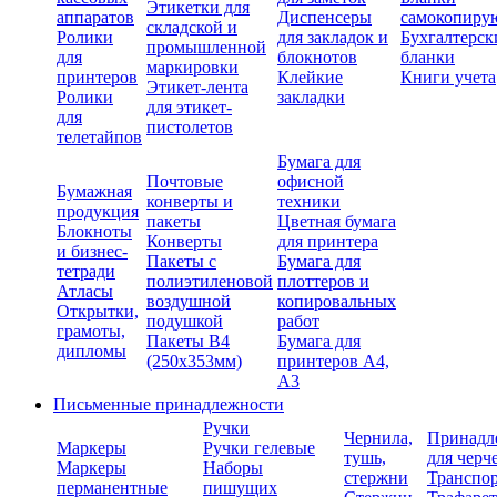
Этикетки для
аппаратов
Диспенсеры
самокопиру
складской и
Ролики
для закладок и
Бухгалтерск
промышленной
для
блокнотов
бланки
маркировки
принтеров
Клейкие
Книги учета
Этикет-лента
Ролики
закладки
для этикет-
для
пистолетов
телетайпов
Бумага для
Почтовые
офисной
Бумажная
конверты и
техники
продукция
пакеты
Цветная бумага
Блокноты
Конверты
для принтера
и бизнес-
Пакеты с
Бумага для
тетради
полиэтиленовой
плоттеров и
Атласы
воздушной
копировальных
Открытки,
подушкой
работ
грамоты,
Пакеты В4
Бумага для
дипломы
(250х353мм)
принтеров А4,
А3
Письменные принадлежности
Ручки
Чернила,
Принадл
Маркеры
Ручки гелевые
тушь,
для черч
Маркеры
Наборы
стержни
Транспо
перманентные
пишущих