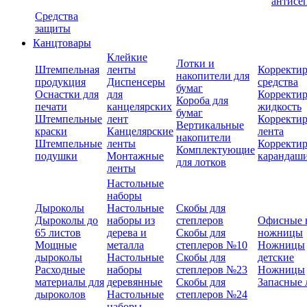
антисе
Средства
защиты
Канцтовары
Клейкие
Лотки и
Штемпельная
ленты
Корректи
накопители для
продукция
Диспенсеры
средства
бумаг
Оснастки для
для
Корректи
Короба для
печати
канцелярских
жидкость
бумаг
Штемпельные
лент
Корректи
Вертикальные
краски
Канцелярские
лента
накопители
Штемпельные
ленты
Корректи
Комплектующие
подушки
Монтажные
карандаш
для лотков
ленты
Настольные
наборы
Дыроколы
Настольные
Скобы для
Дыроколы до
наборы из
степлеров
Офисные 
65 листов
дерева и
Скобы для
ножницы
Мощные
металла
степлеров №10
Ножницы
дыроколы
Настольные
Скобы для
детские
Расходные
наборы
степлеров №23
Ножницы
материалы для
деревянные
Скобы для
Запасные 
дыроколов
Настольные
степлеров №24
наборы