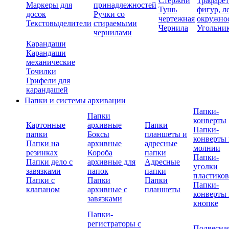
Стержни
Трафаре
Маркеры для
принадлежностей
Тушь
фигур, л
досок
Ручки со
чертежная
окружно
Текстовыделители
стираемыми
Чернила
Угольни
чернилами
Карандаши
Карандаши
механические
Точилки
Грифели для
карандашей
Папки и системы архивации
Папки-
Папки
конверты
Картонные
архивные
Папки
Папки-
папки
Боксы
планшеты и
конверты 
Папки на
архивные
адресные
молнии
резинках
Короба
папки
Папки-
Папки дело с
архивные для
Адресные
уголки
завязками
папок
папки
пластико
Папки с
Папки
Папки
Папки-
клапаном
архивные с
планшеты
конверты 
завязками
кнопке
Папки-
регистраторы с
Подвесна