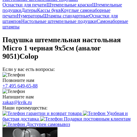
Оснастки для печати
Штемпельные краски
Штемпельные
подушки
Датеры
Кассы букв
Круглые самонаборные
печати
Нумераторы
Штампы стандартные
Оснастки для
штампов
Настольные штемпельные подушки
Самонаборные
штампы
Подушка штемпельная настольная
Micro 1 черная 9х5см (аналог
9051)Colop
Если у вас есть вопросы:
Позвоните нам
+7 495 649-65-88
Напишите нам
zakaz@kvik.ru
Наши преимущества:
гарантии и возврат товара
Удобная и
быстрая доставка
Подарки постоянным клиентам
Доступен самовывоз