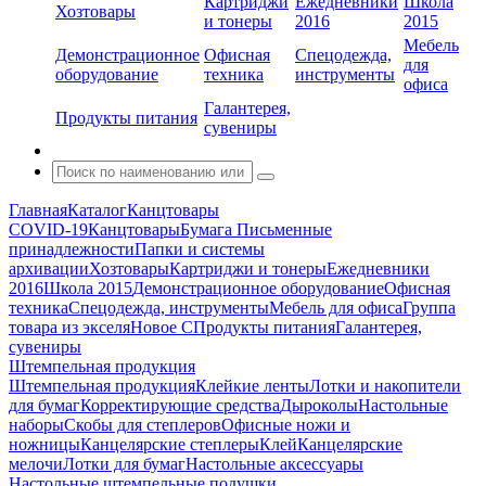
Картриджи
Ежедневники
Школа
Хозтовары
и тонеры
2016
2015
Мебель
Демонстрационное
Офисная
Спецодежда,
для
оборудование
техника
инструменты
офиса
Галантерея,
Продукты питания
сувениры
Главная
Каталог
Канцтовары
COVID-19
Канцтовары
Бумага
Письменные
принадлежности
Папки и системы
архивации
Хозтовары
Картриджи и тонеры
Ежедневники
2016
Школа 2015
Демонстрационное оборудование
Офисная
техника
Спецодежда, инструменты
Мебель для офиса
Группа
товара из экселя
Новое С
Продукты питания
Галантерея,
сувениры
Штемпельная продукция
Штемпельная продукция
Клейкие ленты
Лотки и накопители
для бумаг
Корректирующие средства
Дыроколы
Настольные
наборы
Скобы для степлеров
Офисные ножи и
ножницы
Канцелярские степлеры
Клей
Канцелярские
мелочи
Лотки для бумаг
Настольные аксессуары
Настольные штемпельные подушки