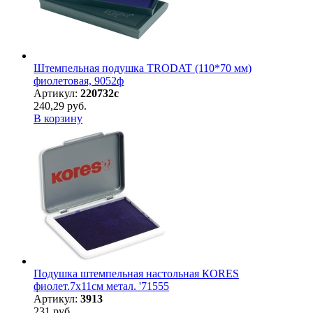
Штемпельная подушка TRODAT (110*70 мм)
фиолетовая, 9052ф
Артикул:
220732с
240,29 руб.
В корзину
Подушка штемпельная настольная КORES
фиолет.7х11см метал. '71555
Артикул:
3913
231 руб.