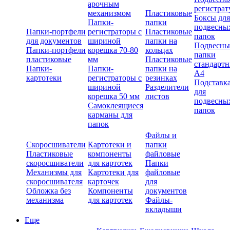
арочным
регистрат
механизмом
Пластиковые
Боксы для
Папки-
папки
подвесны
Папки-портфели
регистраторы с
Пластиковые
папок
для документов
шириной
папки на
Подвесны
Папки-портфели
корешка 70-80
кольцах
папки
пластиковые
мм
Пластиковые
стандарт
Папки-
Папки-
папки на
А4
картотеки
регистраторы с
резинках
Подставк
шириной
Разделители
для
корешка 50 мм
листов
подвесны
Самоклеящиеся
папок
карманы для
папок
Файлы и
Скоросшиватели
Картотеки и
папки
Пластиковые
компоненты
файловые
скоросшиватели
для картотек
Папки
Механизмы для
Картотеки для
файловые
скоросшивателя
карточек
для
Обложка без
Компоненты
документов
механизма
для картотек
Файлы-
вкладыши
Еще