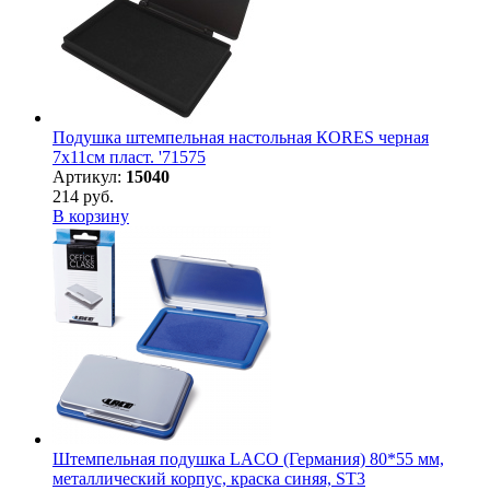
Подушка штемпельная настольная КORES черная
7х11см пласт. '71575
Артикул:
15040
214 руб.
В корзину
Штемпельная подушка LACO (Германия) 80*55 мм,
металлический корпус, краска синяя, ST3