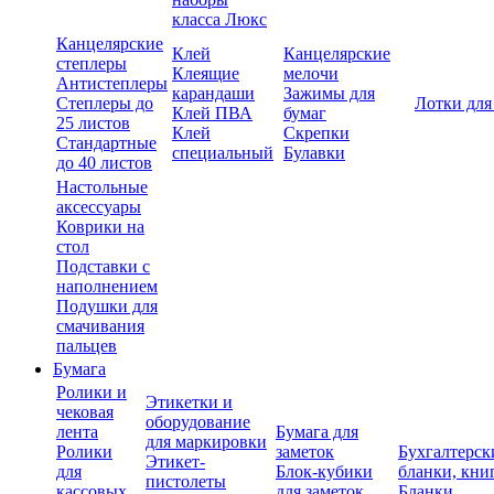
класса Люкс
Канцелярские
Клей
Канцелярские
степлеры
Клеящие
мелочи
Антистеплеры
карандаши
Зажимы для
Степлеры до
Лотки для
Клей ПВА
бумаг
25 листов
Клей
Скрепки
Стандартные
специальный
Булавки
до 40 листов
Настольные
аксессуары
Коврики на
стол
Подставки с
наполнением
Подушки для
смачивания
пальцев
Бумага
Ролики и
Этикетки и
чековая
оборудование
лента
Бумага для
для маркировки
Ролики
заметок
Бухгалтерск
Этикет-
для
Блок-кубики
бланки, кни
пистолеты
кассовых
для заметок
Бланки