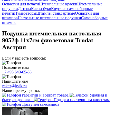
Оснастки для печати
Штемпельные краски
Штемпельные
подушки
Датеры
Кассы букв
Круглые самонаборные
печати
Нумераторы
Штампы стандартные
Оснастки для
штампов
Настольные штемпельные подушки
Самонаборные
штампы
Подушка штемпельная настольная
9052ф 11х7см фиолетовая Trodat
Австрия
Если у вас есть вопросы:
Позвоните нам
+7 495 649-65-88
Напишите нам
zakaz@kvik.ru
Наши преимущества:
гарантии и возврат товара
Удобная и
быстрая доставка
Подарки постоянным клиентам
Доступен самовывоз