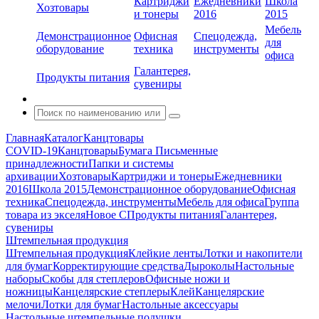
Картриджи
Ежедневники
Школа
Хозтовары
и тонеры
2016
2015
Мебель
Демонстрационное
Офисная
Спецодежда,
для
оборудование
техника
инструменты
офиса
Галантерея,
Продукты питания
сувениры
Главная
Каталог
Канцтовары
COVID-19
Канцтовары
Бумага
Письменные
принадлежности
Папки и системы
архивации
Хозтовары
Картриджи и тонеры
Ежедневники
2016
Школа 2015
Демонстрационное оборудование
Офисная
техника
Спецодежда, инструменты
Мебель для офиса
Группа
товара из экселя
Новое С
Продукты питания
Галантерея,
сувениры
Штемпельная продукция
Штемпельная продукция
Клейкие ленты
Лотки и накопители
для бумаг
Корректирующие средства
Дыроколы
Настольные
наборы
Скобы для степлеров
Офисные ножи и
ножницы
Канцелярские степлеры
Клей
Канцелярские
мелочи
Лотки для бумаг
Настольные аксессуары
Настольные штемпельные подушки