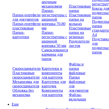
арочным
регистрат
механизмом
Пластиковые
Боксы для
Папки-
папки
подвесны
Папки-портфели
регистраторы с
Пластиковые
папок
для документов
шириной
папки на
Подвесны
Папки-портфели
корешка 70-80
кольцах
папки
пластиковые
мм
Пластиковые
стандарт
Папки-
Папки-
папки на
А4
картотеки
регистраторы с
резинках
Подставк
шириной
Разделители
для
корешка 50 мм
листов
подвесны
Самоклеящиеся
папок
карманы для
папок
Файлы и
Скоросшиватели
Картотеки и
папки
Пластиковые
компоненты
файловые
скоросшиватели
для картотек
Папки
Механизмы для
Картотеки для
файловые
скоросшивателя
карточек
для
Обложка без
Компоненты
документов
механизма
для картотек
Файлы-
вкладыши
Еще