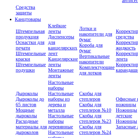
антисе
Средства
защиты
Канцтовары
Клейкие
Лотки и
Штемпельная
ленты
Корректи
накопители для
продукция
Диспенсеры
средства
бумаг
Оснастки для
для
Корректи
Короба для
печати
канцелярских
жидкость
бумаг
Штемпельные
лент
Корректи
Вертикальные
краски
Канцелярские
лента
накопители
Штемпельные
ленты
Корректи
Комплектующие
подушки
Монтажные
карандаш
для лотков
ленты
Настольные
наборы
Дыроколы
Настольные
Скобы для
Дыроколы до
наборы из
степлеров
Офисные 
65 листов
дерева и
Скобы для
ножницы
Мощные
металла
степлеров №10
Ножницы
дыроколы
Настольные
Скобы для
детские
Расходные
наборы
степлеров №23
Ножницы
материалы для
деревянные
Скобы для
Запасные 
дыроколов
Настольные
степлеров №24
наборы