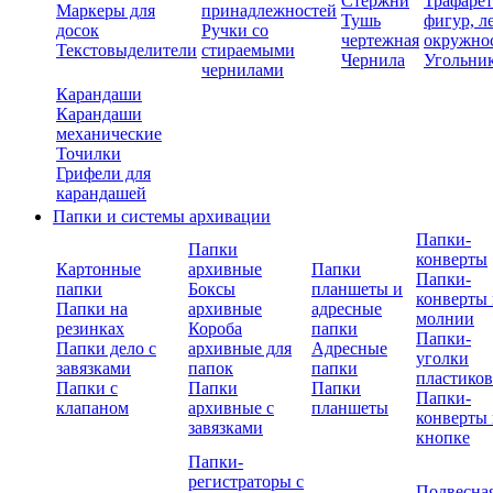
Стержни
Трафаре
Маркеры для
принадлежностей
Тушь
фигур, л
досок
Ручки со
чертежная
окружно
Текстовыделители
стираемыми
Чернила
Угольни
чернилами
Карандаши
Карандаши
механические
Точилки
Грифели для
карандашей
Папки и системы архивации
Папки-
Папки
конверты
Картонные
архивные
Папки
Папки-
папки
Боксы
планшеты и
конверты 
Папки на
архивные
адресные
молнии
резинках
Короба
папки
Папки-
Папки дело с
архивные для
Адресные
уголки
завязками
папок
папки
пластико
Папки с
Папки
Папки
Папки-
клапаном
архивные с
планшеты
конверты 
завязками
кнопке
Папки-
регистраторы с
Подвесна