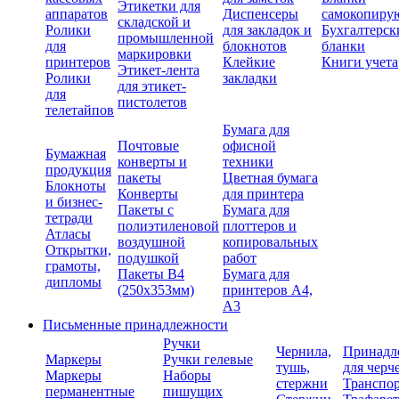
Этикетки для
аппаратов
Диспенсеры
самокопиру
складской и
Ролики
для закладок и
Бухгалтерск
промышленной
для
блокнотов
бланки
маркировки
принтеров
Клейкие
Книги учета
Этикет-лента
Ролики
закладки
для этикет-
для
пистолетов
телетайпов
Бумага для
Почтовые
офисной
Бумажная
конверты и
техники
продукция
пакеты
Цветная бумага
Блокноты
Конверты
для принтера
и бизнес-
Пакеты с
Бумага для
тетради
полиэтиленовой
плоттеров и
Атласы
воздушной
копировальных
Открытки,
подушкой
работ
грамоты,
Пакеты В4
Бумага для
дипломы
(250х353мм)
принтеров А4,
А3
Письменные принадлежности
Ручки
Чернила,
Принадл
Маркеры
Ручки гелевые
тушь,
для черч
Маркеры
Наборы
стержни
Транспо
перманентные
пишущих