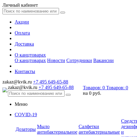
Личный кабинет
Акции
Оплата
Доставка
О канцтоварах
О канцтоварах
Новости
Сотрудники
Вакансии
Контакты
zakaz@kvik.ru
+7 495 649-65-88
zakaz@kvik.ru
+7 495 649-65-88
Товаров:
0
Товаров:
0
на
0 руб.
Меню
COVID-19
Средст
Мыло
Салфетки
дезинф
Дозаторы
антибактериальное
антибактериальные
и