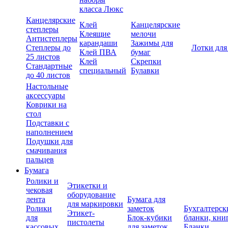
класса Люкс
Канцелярские
Клей
Канцелярские
степлеры
Клеящие
мелочи
Антистеплеры
карандаши
Зажимы для
Степлеры до
Лотки для
Клей ПВА
бумаг
25 листов
Клей
Скрепки
Стандартные
специальный
Булавки
до 40 листов
Настольные
аксессуары
Коврики на
стол
Подставки с
наполнением
Подушки для
смачивания
пальцев
Бумага
Ролики и
Этикетки и
чековая
оборудование
лента
Бумага для
для маркировки
Ролики
заметок
Бухгалтерск
Этикет-
для
Блок-кубики
бланки, кни
пистолеты
кассовых
для заметок
Бланки