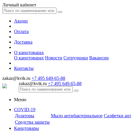
Личный кабинет
Акции
Оплата
Доставка
О канцтоварах
О канцтоварах
Новости
Сотрудники
Вакансии
Контакты
zakaz@kvik.ru
+7 495 649-65-88
zakaz@kvik.ru
+7 495 649-65-88
Меню
COVID-19
Дозаторы
Мыло антибактериальное
Салфетки ан
Средства защиты
Канцтовары