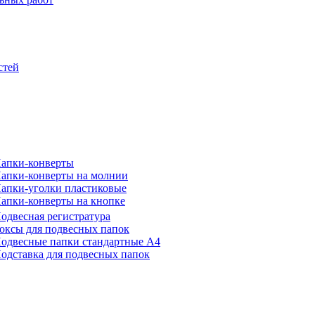
стей
апки-конверты
апки-конверты на молнии
апки-уголки пластиковые
апки-конверты на кнопке
одвесная регистратура
оксы для подвесных папок
одвесные папки стандартные А4
одставка для подвесных папок