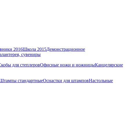
вники 2016
Школа 2015
Демонстрационное
алантерея, сувениры
Скобы для степлеров
Офисные ножи и ножницы
Канцелярские
Штампы стандартные
Оснастки для штампов
Настольные