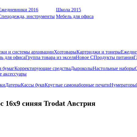
Ежедневники 2016
Школа 2015
Спецодежда, инструменты
Мебель для офиса
пки и системы архивации
Хозтовары
Картриджи и тонеры
Ежедне
ь для офиса
Группа товара из экселя
Новое С
Продукты питания
Г
я бумаг
Корректирующие средства
Дыроколы
Настольные наборы
е аксессуары
ки
Датеры
Кассы букв
Круглые самонаборные печати
Нумераторы
 16х9 синяя Trodat Австрия