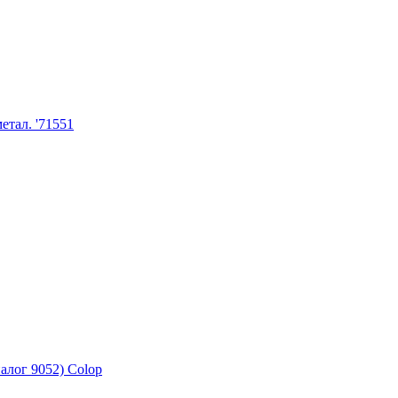
тал. '71551
алог 9052) Colop