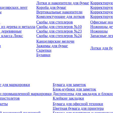
Лотки и накопители для бумаг
Корректирую
нцелярских лент
Короба для бумаг
Корректирую
ы
Вертикальные накопители
Корректирую
Комплектующие для лотков
Корректиру
ы
Скобы для степлеров
Офисные но
из дерева и металла
Скобы для степлеров №10
Ножницы де
 деревянные
Скобы для степлеров №23
Ножницы
 класса Люкс
Скобы для степлеров №24
Запасные ле
Канцелярские мелочи
и
Зажимы для бумаг
Лотки для б
Скрепки
Булавки
е для маркировки
Бумага для заметок
Блок-кубики для заметок
й и промышленной маркировки
Диспенсеры для закладок и блокн
-пистолетов
Клейкие закладки
кеты
Бумага для офисной техники
Цветная бумага для принтера
ой воздушной подушкой
Бумага для плоттеров и копирова