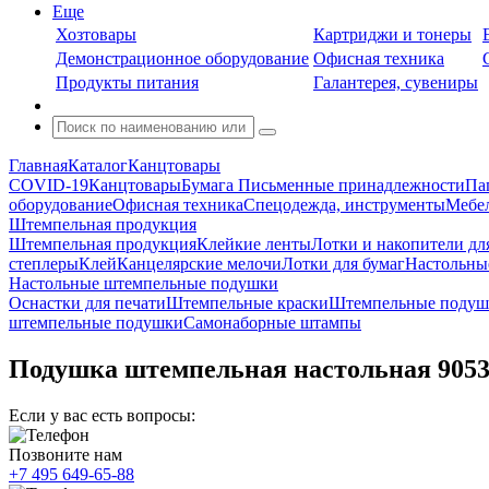
Еще
Хозтовары
Картриджи и тонеры
Демонстрационное оборудование
Офисная техника
Продукты питания
Галантерея, сувениры
Главная
Каталог
Канцтовары
COVID-19
Канцтовары
Бумага
Письменные принадлежности
Па
оборудование
Офисная техника
Спецодежда, инструменты
Мебел
Штемпельная продукция
Штемпельная продукция
Клейкие ленты
Лотки и накопители дл
степлеры
Клей
Канцелярские мелочи
Лотки для бумаг
Настольны
Настольные штемпельные подушки
Оснастки для печати
Штемпельные краски
Штемпельные подуш
штемпельные подушки
Самонаборные штампы
Подушка штемпельная настольная 9053с
Если у вас есть вопросы:
Позвоните нам
+7 495 649-65-88