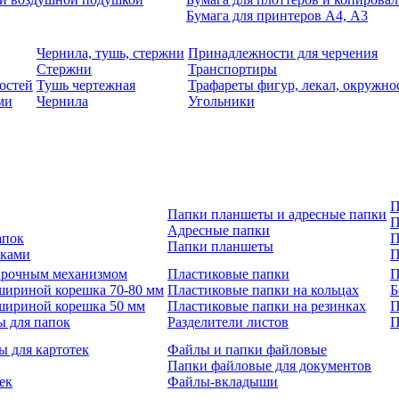
Бумага для принтеров А4, А3
Чернила, тушь, стержни
Принадлежности для черчения
Стержни
Транспортиры
остей
Тушь чертежная
Трафареты фигур, лекал, окружно
ми
Чернила
Угольники
П
Папки планшеты и адресные папки
П
Адресные папки
апок
П
Папки планшеты
зками
П
 арочным механизмом
Пластиковые папки
П
шириной корешка 70-80 мм
Пластиковые папки на кольцах
Б
шириной корешка 50 мм
Пластиковые папки на резинках
П
ы для папок
Разделители листов
П
ы для картотек
Файлы и папки файловые
Папки файловые для документов
ек
Файлы-вкладыши