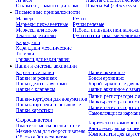
Открытки, грамоты, дипломы
Пакеты В4 (250х353мм)
Письменные принадлежности
Маркеры
Ручки
Маркеры перманентные
Ручки гелевые
Маркеры для досок
Наборы пишущих принадлежн
Текстовыделители
Ручки со стираемыми чернила
Карандаши
Карандаши механические
Точилки
Грифели для карандашей
Папки и системы архивации
Картонные папки
Папки архивные
Папки на резинках
Боксы архивные
Папки дело с завязками
Короба архивные для п
Папки с клапаном
Папки архивные с завя
Папки-регистраторы с
Папки-портфели для документов
Папки-регистраторы с 
Папки-портфели пластиковые
Папки-регистраторы с 
Папки-картотеки
Самоклеящиеся карман
Скоросшиватели
Картотеки и компонент
Пластиковые скоросшиватели
Картотеки для карточек
Механизмы для скоросшивателя
Компоненты для картот
Обложка без механизма