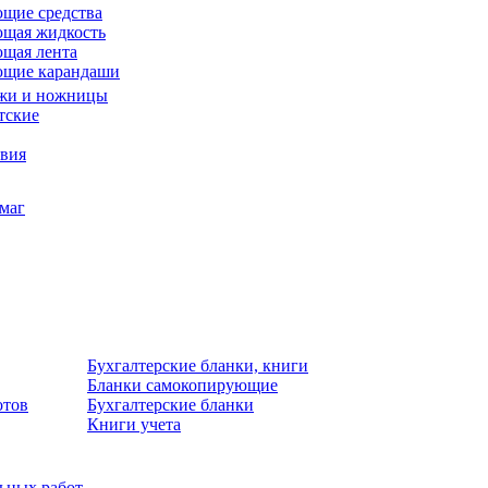
щие средства
щая жидкость
щая лента
ющие карандаши
жи и ножницы
тские
звия
умаг
Бухгалтерские бланки, книги
Бланки самокопирующие
отов
Бухгалтерские бланки
Книги учета
льных работ