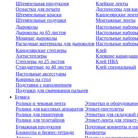
Штемпельная продукция
Клейкие ленты
Оснастки для печати
Диспенсеры для ка
Штемпельные краски
Канцелярские лент
Штемпельные подушки
Монтажные ленты
Дыроколы
Настольные набор
Дыроколы до 65 листов
Настольные наборы 
Мощные дыроколы
Настольные наборы
Расходные материалы для дыроколов
Настольные наборы
Канцелярские степлеры
Клей
Антистеплеры
Клеящие карандаш
Степлеры до 25 листов
Клей ПВА
Стандартные до 40 листов
Клей специальный
Настольные аксессуары
Коврики на стол
Подставки с наполнением
Подушки для смачивания пальцев
Бумага
Ролики и чековая лента
Этикетки и оборудовани
Ролики для кассовых аппаратов
Этикет-пистолеты
Ролики для принтеров
Этикетки для складско
Ролики для телетайпов
Этикет-лента для этикет
Бумажная продукция
Почтовые конверты и па
Блокноты и бизнес-тетради
Конверты
Атласы
Пакеты с полиэтиленов