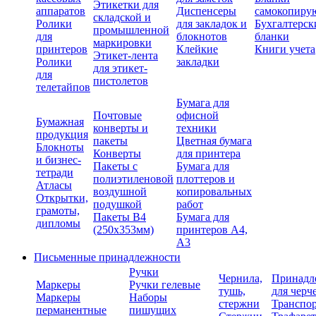
Этикетки для
аппаратов
Диспенсеры
самокопиру
складской и
Ролики
для закладок и
Бухгалтерск
промышленной
для
блокнотов
бланки
маркировки
принтеров
Клейкие
Книги учета
Этикет-лента
Ролики
закладки
для этикет-
для
пистолетов
телетайпов
Бумага для
Почтовые
офисной
Бумажная
конверты и
техники
продукция
пакеты
Цветная бумага
Блокноты
Конверты
для принтера
и бизнес-
Пакеты с
Бумага для
тетради
полиэтиленовой
плоттеров и
Атласы
воздушной
копировальных
Открытки,
подушкой
работ
грамоты,
Пакеты В4
Бумага для
дипломы
(250х353мм)
принтеров А4,
А3
Письменные принадлежности
Ручки
Чернила,
Принадл
Маркеры
Ручки гелевые
тушь,
для черч
Маркеры
Наборы
стержни
Транспо
перманентные
пишущих