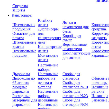
антисе
Средства
защиты
Канцтовары
Клейкие
Лотки и
Штемпельная
ленты
Корректи
накопители для
продукция
Диспенсеры
средства
бумаг
Оснастки для
для
Корректи
Короба для
печати
канцелярских
жидкость
бумаг
Штемпельные
лент
Корректи
Вертикальные
краски
Канцелярские
лента
накопители
Штемпельные
ленты
Корректи
Комплектующие
подушки
Монтажные
карандаш
для лотков
ленты
Настольные
наборы
Дыроколы
Настольные
Скобы для
Дыроколы до
наборы из
степлеров
Офисные 
65 листов
дерева и
Скобы для
ножницы
Мощные
металла
степлеров №10
Ножницы
дыроколы
Настольные
Скобы для
детские
Расходные
наборы
степлеров №23
Ножницы
материалы для
деревянные
Скобы для
Запасные 
дыроколов
Настольные
степлеров №24
наборы