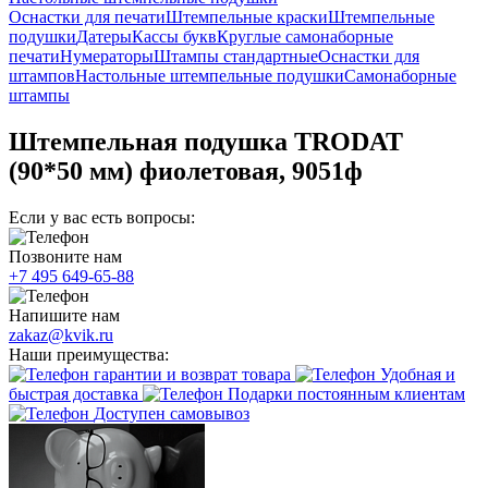
Оснастки для печати
Штемпельные краски
Штемпельные
подушки
Датеры
Кассы букв
Круглые самонаборные
печати
Нумераторы
Штампы стандартные
Оснастки для
штампов
Настольные штемпельные подушки
Самонаборные
штампы
Штемпельная подушка TRODAT
(90*50 мм) фиолетовая, 9051ф
Если у вас есть вопросы:
Позвоните нам
+7 495 649-65-88
Напишите нам
zakaz@kvik.ru
Наши преимущества:
гарантии и возврат товара
Удобная и
быстрая доставка
Подарки постоянным клиентам
Доступен самовывоз