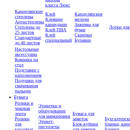
класса Люкс
Канцелярские
Клей
Канцелярские
степлеры
Клеящие
мелочи
Антистеплеры
карандаши
Зажимы для
Степлеры до
Лотки для
Клей ПВА
бумаг
25 листов
Клей
Скрепки
Стандартные
специальный
Булавки
до 40 листов
Настольные
аксессуары
Коврики на
стол
Подставки с
наполнением
Подушки для
смачивания
пальцев
Бумага
Ролики и
Этикетки и
чековая
оборудование
лента
Бумага для
для маркировки
Ролики
заметок
Бухгалтерск
Этикет-
для
Блок-кубики
бланки, кни
пистолеты
кассовых
для заметок
Бланки