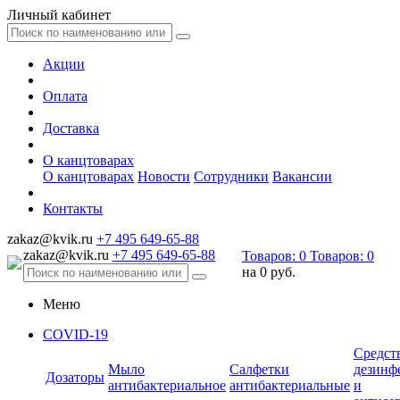
Личный кабинет
Акции
Оплата
Доставка
О канцтоварах
О канцтоварах
Новости
Сотрудники
Вакансии
Контакты
zakaz@kvik.ru
+7 495 649-65-88
zakaz@kvik.ru
+7 495 649-65-88
Товаров:
0
Товаров:
0
на
0 руб.
Меню
COVID-19
Средст
Мыло
Салфетки
дезинф
Дозаторы
антибактериальное
антибактериальные
и