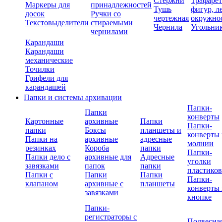
Стержни
Трафаре
Маркеры для
принадлежностей
Тушь
фигур, л
досок
Ручки со
чертежная
окружно
Текстовыделители
стираемыми
Чернила
Угольни
чернилами
Карандаши
Карандаши
механические
Точилки
Грифели для
карандашей
Папки и системы архивации
Папки-
Папки
конверты
Картонные
архивные
Папки
Папки-
папки
Боксы
планшеты и
конверты 
Папки на
архивные
адресные
молнии
резинках
Короба
папки
Папки-
Папки дело с
архивные для
Адресные
уголки
завязками
папок
папки
пластико
Папки с
Папки
Папки
Папки-
клапаном
архивные с
планшеты
конверты 
завязками
кнопке
Папки-
регистраторы с
Подвесна