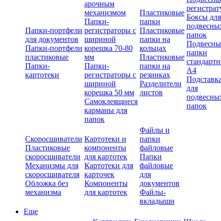
арочным
регистрат
механизмом
Пластиковые
Боксы для
Папки-
папки
подвесны
Папки-портфели
регистраторы с
Пластиковые
папок
для документов
шириной
папки на
Подвесны
Папки-портфели
корешка 70-80
кольцах
папки
пластиковые
мм
Пластиковые
стандарт
Папки-
Папки-
папки на
А4
картотеки
регистраторы с
резинках
Подставк
шириной
Разделители
для
корешка 50 мм
листов
подвесны
Самоклеящиеся
папок
карманы для
папок
Файлы и
Скоросшиватели
Картотеки и
папки
Пластиковые
компоненты
файловые
скоросшиватели
для картотек
Папки
Механизмы для
Картотеки для
файловые
скоросшивателя
карточек
для
Обложка без
Компоненты
документов
механизма
для картотек
Файлы-
вкладыши
Еще