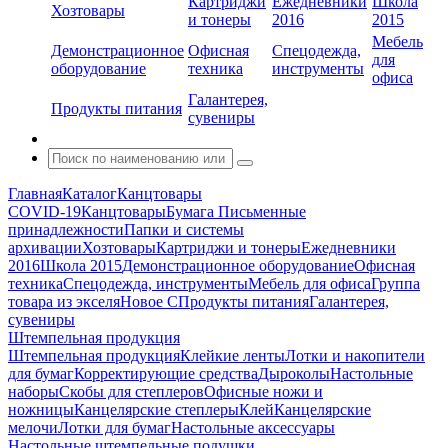
Картриджи
Ежедневники
Школа
Хозтовары
и тонеры
2016
2015
Мебель
Демонстрационное
Офисная
Спецодежда,
для
оборудование
техника
инструменты
офиса
Галантерея,
Продукты питания
сувениры
Главная
Каталог
Канцтовары
COVID-19
Канцтовары
Бумага
Письменные
принадлежности
Папки и системы
архивации
Хозтовары
Картриджи и тонеры
Ежедневники
2016
Школа 2015
Демонстрационное оборудование
Офисная
техника
Спецодежда, инструменты
Мебель для офиса
Группа
товара из экселя
Новое С
Продукты питания
Галантерея,
сувениры
Штемпельная продукция
Штемпельная продукция
Клейкие ленты
Лотки и накопители
для бумаг
Корректирующие средства
Дыроколы
Настольные
наборы
Скобы для степлеров
Офисные ножи и
ножницы
Канцелярские степлеры
Клей
Канцелярские
мелочи
Лотки для бумаг
Настольные аксессуары
Настольные штемпельные подушки