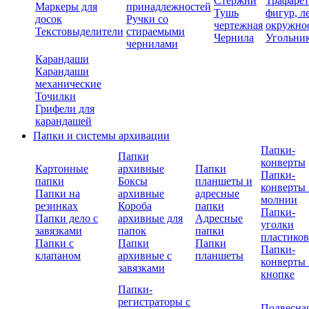
Стержни
Трафаре
Маркеры для
принадлежностей
Тушь
фигур, л
досок
Ручки со
чертежная
окружно
Текстовыделители
стираемыми
Чернила
Угольни
чернилами
Карандаши
Карандаши
механические
Точилки
Грифели для
карандашей
Папки и системы архивации
Папки-
Папки
конверты
Картонные
архивные
Папки
Папки-
папки
Боксы
планшеты и
конверты 
Папки на
архивные
адресные
молнии
резинках
Короба
папки
Папки-
Папки дело с
архивные для
Адресные
уголки
завязками
папок
папки
пластико
Папки с
Папки
Папки
Папки-
клапаном
архивные с
планшеты
конверты 
завязками
кнопке
Папки-
регистраторы с
Подвесна