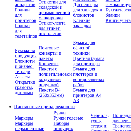
Этикетки для
аппаратов
Диспенсеры
самокопиру
складской и
Ролики
для закладок и
Бухгалтерск
промышленной
для
блокнотов
бланки
маркировки
принтеров
Клейкие
Книги учета
Этикет-лента
Ролики
закладки
для этикет-
для
пистолетов
телетайпов
Бумага для
Почтовые
офисной
Бумажная
конверты и
техники
продукция
пакеты
Цветная бумага
Блокноты
Конверты
для принтера
и бизнес-
Пакеты с
Бумага для
тетради
полиэтиленовой
плоттеров и
Атласы
воздушной
копировальных
Открытки,
подушкой
работ
грамоты,
Пакеты В4
Бумага для
дипломы
(250х353мм)
принтеров А4,
А3
Письменные принадлежности
Ручки
Чернила,
Принадл
Маркеры
Ручки гелевые
тушь,
для черч
Маркеры
Наборы
стержни
Транспо
перманентные
пишущих