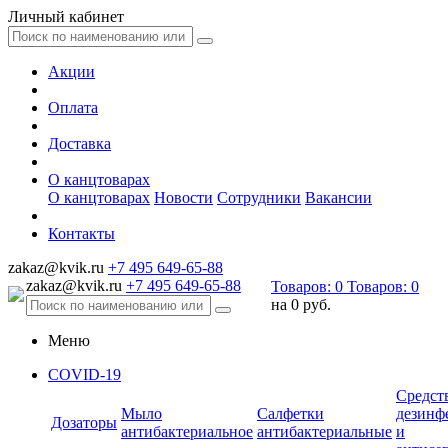
Личный кабинет
Акции
Оплата
Доставка
О канцтоварах
О канцтоварах
Новости
Сотрудники
Вакансии
Контакты
zakaz@kvik.ru
+7 495 649-65-88
zakaz@kvik.ru
+7 495 649-65-88
Товаров:
0
Товаров:
0
на
0 руб.
Меню
COVID-19
Средст
Мыло
Салфетки
дезинф
Дозаторы
антибактериальное
антибактериальные
и