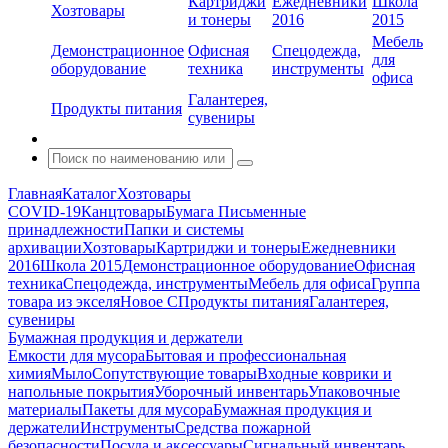
Картриджи
Ежедневники
Школа
Хозтовары
и тонеры
2016
2015
Мебель
Демонстрационное
Офисная
Спецодежда,
для
оборудование
техника
инструменты
офиса
Галантерея,
Продукты питания
сувениры
Главная
Каталог
Хозтовары
COVID-19
Канцтовары
Бумага
Письменные
принадлежности
Папки и системы
архивации
Хозтовары
Картриджи и тонеры
Ежедневники
2016
Школа 2015
Демонстрационное оборудование
Офисная
техника
Спецодежда, инструменты
Мебель для офиса
Группа
товара из экселя
Новое С
Продукты питания
Галантерея,
сувениры
Бумажная продукция и держатели
Емкости для мусора
Бытовая и профессиональная
химия
Мыло
Сопутствующие товары
Входные коврики и
напольные покрытия
Уборочный инвентарь
Упаковочные
материалы
Пакеты для мусора
Бумажная продукция и
держатели
Инструменты
Средства пожарной
безопасности
Посуда и аксессуары
Сигнальный инвентарь