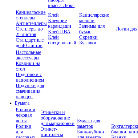
класса Люкс
Канцелярские
Клей
Канцелярские
степлеры
Клеящие
мелочи
Антистеплеры
карандаши
Зажимы для
Степлеры до
Лотки для
Клей ПВА
бумаг
25 листов
Клей
Скрепки
Стандартные
специальный
Булавки
до 40 листов
Настольные
аксессуары
Коврики на
стол
Подставки с
наполнением
Подушки для
смачивания
пальцев
Бумага
Ролики и
Этикетки и
чековая
оборудование
лента
Бумага для
для маркировки
Ролики
заметок
Бухгалтерск
Этикет-
для
Блок-кубики
бланки, кни
пистолеты
кассовых
для заметок
Бланки