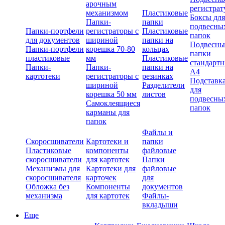
арочным
регистрат
механизмом
Пластиковые
Боксы для
Папки-
папки
подвесны
Папки-портфели
регистраторы с
Пластиковые
папок
для документов
шириной
папки на
Подвесны
Папки-портфели
корешка 70-80
кольцах
папки
пластиковые
мм
Пластиковые
стандарт
Папки-
Папки-
папки на
А4
картотеки
регистраторы с
резинках
Подставк
шириной
Разделители
для
корешка 50 мм
листов
подвесны
Самоклеящиеся
папок
карманы для
папок
Файлы и
Скоросшиватели
Картотеки и
папки
Пластиковые
компоненты
файловые
скоросшиватели
для картотек
Папки
Механизмы для
Картотеки для
файловые
скоросшивателя
карточек
для
Обложка без
Компоненты
документов
механизма
для картотек
Файлы-
вкладыши
Еще