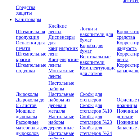
антисе
Средства
защиты
Канцтовары
Клейкие
Лотки и
Штемпельная
ленты
Корректи
накопители для
продукция
Диспенсеры
средства
бумаг
Оснастки для
для
Корректи
Короба для
печати
канцелярских
жидкость
бумаг
Штемпельные
лент
Корректи
Вертикальные
краски
Канцелярские
лента
накопители
Штемпельные
ленты
Корректи
Комплектующие
подушки
Монтажные
карандаш
для лотков
ленты
Настольные
наборы
Дыроколы
Настольные
Скобы для
Дыроколы до
наборы из
степлеров
Офисные 
65 листов
дерева и
Скобы для
ножницы
Мощные
металла
степлеров №10
Ножницы
дыроколы
Настольные
Скобы для
детские
Расходные
наборы
степлеров №23
Ножницы
материалы для
деревянные
Скобы для
Запасные 
дыроколов
Настольные
степлеров №24
наборы