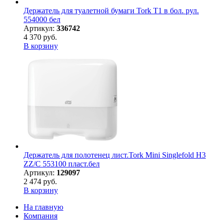
Держатель для туалетной бумаги Tork Т1 в бол. рул.
554000 бел
Артикул:
336742
4 370 руб.
В корзину
Держатель для полотенец лист.Tork Mini Singlefold H3
ZZ/С 553100 пласт.бел
Артикул:
129097
2 474 руб.
В корзину
На главную
Компания