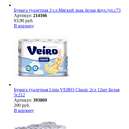
Бумага туалетная 2-сл.Мягкий знак белая 4рул./уп.с73
Артикул:
214166
93,90 руб.
В корзину
Бумага туалетная Linia VEIRO Classic 2сл 12шт Белая
5с212
Артикул:
393869
200 руб.
В корзину