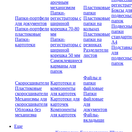
арочным
регистрат
механизмом
Пластиковые
Боксы для
Папки-
папки
подвесны
Папки-портфели
регистраторы с
Пластиковые
папок
для документов
шириной
папки на
Подвесны
Папки-портфели
корешка 70-80
кольцах
папки
пластиковые
мм
Пластиковые
стандарт
Папки-
Папки-
папки на
А4
картотеки
регистраторы с
резинках
Подставк
шириной
Разделители
для
корешка 50 мм
листов
подвесны
Самоклеящиеся
папок
карманы для
папок
Файлы и
Скоросшиватели
Картотеки и
папки
Пластиковые
компоненты
файловые
скоросшиватели
для картотек
Папки
Механизмы для
Картотеки для
файловые
скоросшивателя
карточек
для
Обложка без
Компоненты
документов
механизма
для картотек
Файлы-
вкладыши
Еще