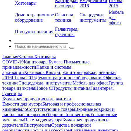
Картриджи
Ежедневники
Школа
Хозтовары
и тонеры
2016
2015
Мебель
Демонстрационное
Офисная
Спецодежда,
для
оборудование
техника
инструменты
офиса
Галантерея,
Продукты питания
сувениры
Главная
Каталог
Хозтовары
COVID-19
Канцтовары
Бумага
Письменные
принадлежности
Папки и системы
архивации
Хозтовары
Картриджи и тонеры
Ежедневники
2016
Школа 2015
Демонстрационное оборудование
Офисная
техника
Спецодежда, инструменты
Мебель для офиса
Группа
товара из экселя
Новое С
Продукты питания
Галантерея,
сувениры
Бумажная продукция и держатели
Емкости для мусора
Бытовая и профессиональная
химия
Мыло
Сопутствующие товары
Входные коврики и
напольные покрытия
Уборочный инвентарь
Упаковочные
материалы
Пакеты для мусора
Бумажная продукция и
держатели
Инструменты
Средства пожарной
безопасности
Посуда и аксессуары
Сигнальный инвентарь