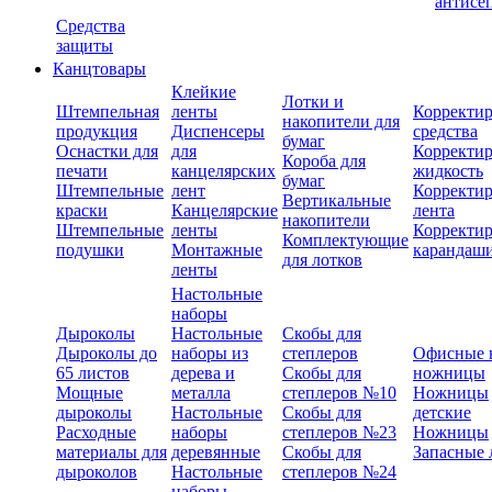
антисе
Средства
защиты
Канцтовары
Клейкие
Лотки и
Штемпельная
ленты
Корректи
накопители для
продукция
Диспенсеры
средства
бумаг
Оснастки для
для
Корректи
Короба для
печати
канцелярских
жидкость
бумаг
Штемпельные
лент
Корректи
Вертикальные
краски
Канцелярские
лента
накопители
Штемпельные
ленты
Корректи
Комплектующие
подушки
Монтажные
карандаш
для лотков
ленты
Настольные
наборы
Дыроколы
Настольные
Скобы для
Дыроколы до
наборы из
степлеров
Офисные 
65 листов
дерева и
Скобы для
ножницы
Мощные
металла
степлеров №10
Ножницы
дыроколы
Настольные
Скобы для
детские
Расходные
наборы
степлеров №23
Ножницы
материалы для
деревянные
Скобы для
Запасные 
дыроколов
Настольные
степлеров №24
наборы