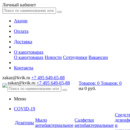
Личный кабинет
Акции
Оплата
Доставка
О канцтоварах
О канцтоварах
Новости
Сотрудники
Вакансии
Контакты
zakaz@kvik.ru
+7 495 649-65-88
zakaz@kvik.ru
+7 495 649-65-88
Товаров:
0
Товаров:
0
на
0 руб.
Меню
COVID-19
Средст
Мыло
Салфетки
дезинф
Дозаторы
антибактериальное
антибактериальные
и