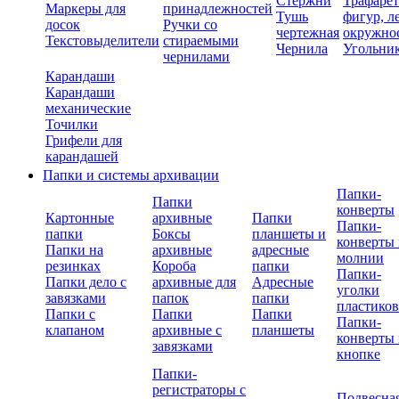
Стержни
Трафаре
Маркеры для
принадлежностей
Тушь
фигур, л
досок
Ручки со
чертежная
окружно
Текстовыделители
стираемыми
Чернила
Угольни
чернилами
Карандаши
Карандаши
механические
Точилки
Грифели для
карандашей
Папки и системы архивации
Папки-
Папки
конверты
Картонные
архивные
Папки
Папки-
папки
Боксы
планшеты и
конверты 
Папки на
архивные
адресные
молнии
резинках
Короба
папки
Папки-
Папки дело с
архивные для
Адресные
уголки
завязками
папок
папки
пластико
Папки с
Папки
Папки
Папки-
клапаном
архивные с
планшеты
конверты 
завязками
кнопке
Папки-
регистраторы с
Подвесна