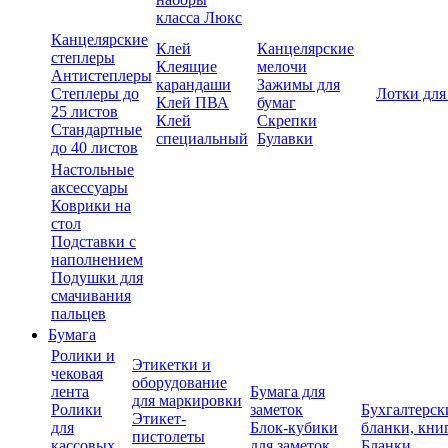
класса Люкс
Канцелярские
Клей
Канцелярские
степлеры
Клеящие
мелочи
Антистеплеры
карандаши
Зажимы для
Степлеры до
Лотки для
Клей ПВА
бумаг
25 листов
Клей
Скрепки
Стандартные
специальный
Булавки
до 40 листов
Настольные
аксессуары
Коврики на
стол
Подставки с
наполнением
Подушки для
смачивания
пальцев
Бумага
Ролики и
Этикетки и
чековая
оборудование
лента
Бумага для
для маркировки
Ролики
заметок
Бухгалтерск
Этикет-
для
Блок-кубики
бланки, кни
пистолеты
кассовых
для заметок
Бланки