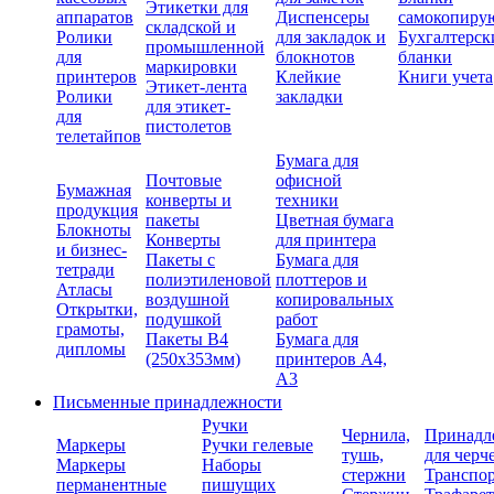
Этикетки для
аппаратов
Диспенсеры
самокопиру
складской и
Ролики
для закладок и
Бухгалтерск
промышленной
для
блокнотов
бланки
маркировки
принтеров
Клейкие
Книги учета
Этикет-лента
Ролики
закладки
для этикет-
для
пистолетов
телетайпов
Бумага для
Почтовые
офисной
Бумажная
конверты и
техники
продукция
пакеты
Цветная бумага
Блокноты
Конверты
для принтера
и бизнес-
Пакеты с
Бумага для
тетради
полиэтиленовой
плоттеров и
Атласы
воздушной
копировальных
Открытки,
подушкой
работ
грамоты,
Пакеты В4
Бумага для
дипломы
(250х353мм)
принтеров А4,
А3
Письменные принадлежности
Ручки
Чернила,
Принадл
Маркеры
Ручки гелевые
тушь,
для черч
Маркеры
Наборы
стержни
Транспо
перманентные
пишущих