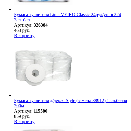
Бумага туалетная Linia VEIRO Classic 24рул/уп 5с224
2сл. бел
Артикул:
326384
463 руб.
В корзину
Бумага туалетная д/держ. Style (замена 88912) 1-сл.белая
200м
Артикул:
115580
859 руб.
В корзину