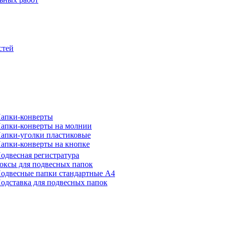
стей
апки-конверты
апки-конверты на молнии
апки-уголки пластиковые
апки-конверты на кнопке
одвесная регистратура
оксы для подвесных папок
одвесные папки стандартные А4
одставка для подвесных папок