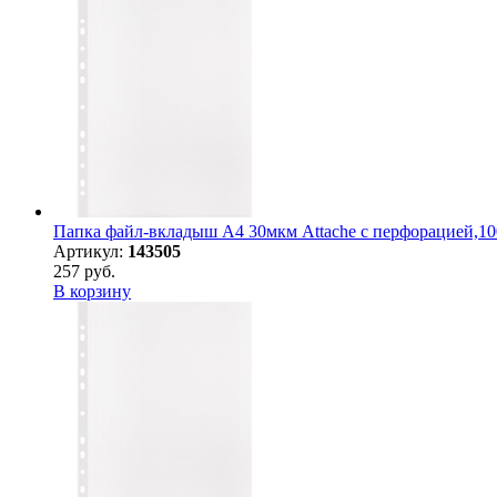
Папка файл-вкладыш А4 30мкм Attache с перфорацией,10
Артикул:
143505
257 руб.
В корзину