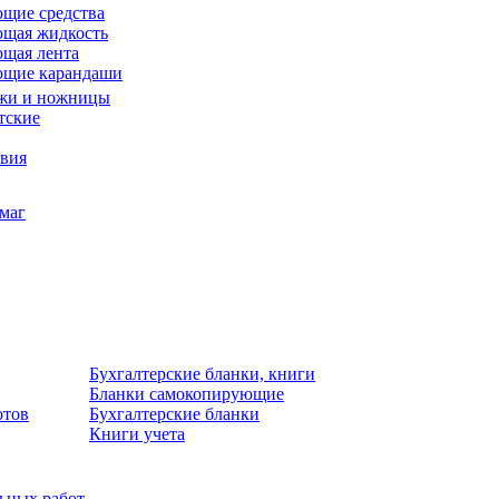
щие средства
щая жидкость
щая лента
ющие карандаши
жи и ножницы
тские
звия
умаг
Бухгалтерские бланки, книги
Бланки самокопирующие
отов
Бухгалтерские бланки
Книги учета
льных работ