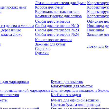
Лотки и накопители для бумаг
Корректирую
нцелярских лент
Короба для бумаг
Корректирую
ы
Вертикальные накопители
Корректирую
Комплектующие для лотков
Корректиру
ы
Скобы для степлеров
Офисные но
из дерева и металла
Скобы для степлеров №10
Ножницы де
 деревянные
Скобы для степлеров №23
Ножницы
 класса Люкс
Скобы для степлеров №24
Запасные ле
Канцелярские мелочи
и
Зажимы для бумаг
Лотки для б
Скрепки
Булавки
е для маркировки
Бумага для заметок
Блок-кубики для заметок
й и промышленной маркировки
Диспенсеры для закладок и блокн
-пистолетов
Клейкие закладки
кеты
Бумага для офисной техники
Цветная бумага для принтера
ой воздушной подушкой
Бумага для плоттеров и копирова