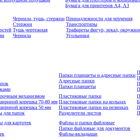
Бумага для принтеров А4, А3
Чернила, тушь, стержни
Принадлежности для черчения
Стержни
Транспортиры
остей
Тушь чертежная
Трафареты фигур, лекал, окружно
ми
Чернила
Угольники
П
Папки планшеты и адресные папки
П
Адресные папки
апок
П
Папки планшеты
зками
П
 арочным механизмом
Пластиковые папки
П
шириной корешка 70-80 мм
Пластиковые папки на кольцах
Б
шириной корешка 50 мм
Пластиковые папки на резинках
П
ы для папок
Разделители листов
П
ы для картотек
Файлы и папки файловые
Папки файловые для документов
ек
Файлы-вкладыши