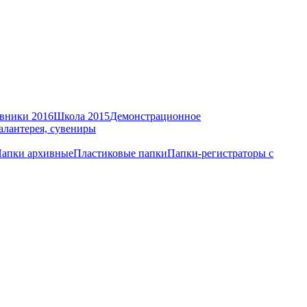
вники 2016
Школа 2015
Демонстрационное
алантерея, сувениры
апки архивные
Пластиковые папки
Папки-регистраторы с