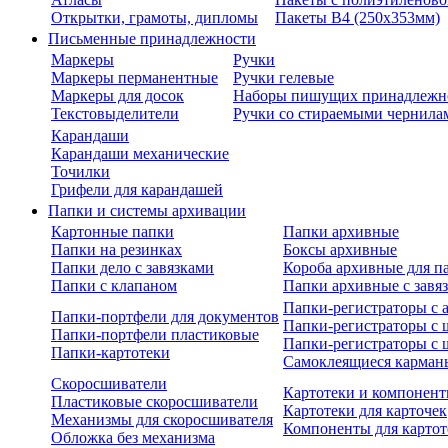
Открытки, грамоты, дипломы
Пакеты В4 (250х353мм)
Письменные принадлежности
Маркеры
Ручки
Маркеры перманентные
Ручки гелевые
Маркеры для досок
Наборы пишущих принадлежн
Текстовыделители
Ручки со стираемыми чернила
Карандаши
Карандаши механические
Точилки
Грифели для карандашей
Папки и системы архивации
Картонные папки
Папки архивные
Папки на резинках
Боксы архивные
Папки дело с завязками
Короба архивные для п
Папки с клапаном
Папки архивные с завя
Папки-регистраторы с
Папки-портфели для документов
Папки-регистраторы с 
Папки-портфели пластиковые
Папки-регистраторы с 
Папки-картотеки
Самоклеящиеся карман
Скоросшиватели
Картотеки и компонент
Пластиковые скоросшиватели
Картотеки для карточек
Механизмы для скоросшивателя
Компоненты для картот
Обложка без механизма