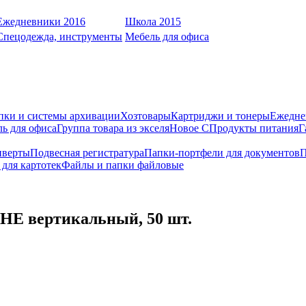
Ежедневники 2016
Школа 2015
Спецодежда, инструменты
Мебель для офиса
пки и системы архивации
Хозтовары
Картриджи и тонеры
Ежедне
ь для офиса
Группа товара из экселя
Новое С
Продукты питания
Г
нверты
Подвесная регистратура
Папки-портфели для документов
П
для картотек
Файлы и папки файловые
E вертикальный, 50 шт.