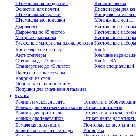
Штемпельная продукция
Клейкие ленты
Оснастки для печати
Диспенсеры для ка
Штемпельные краски
Канцелярские лент
Штемпельные подушки
Монтажные ленты
Дыроколы
Настольные набор
Дыроколы до 65 листов
Настольные наборы 
Мощные дыроколы
Настольные наборы
Расходные материалы для дыроколов
Настольные наборы
Канцелярские степлеры
Клей
Антистеплеры
Клеящие карандаш
Степлеры до 25 листов
Клей ПВА
Стандартные до 40 листов
Клей специальный
Настольные аксессуары
Коврики на стол
Подставки с наполнением
Подушки для смачивания пальцев
Бумага
Ролики и чековая лента
Этикетки и оборудовани
Ролики для кассовых аппаратов
Этикет-пистолеты
Ролики для принтеров
Этикетки для складско
Ролики для телетайпов
Этикет-лента для этикет
Бумажная продукция
Почтовые конверты и па
Блокноты и бизнес-тетради
Конверты
Атласы
Пакеты с полиэтиленов