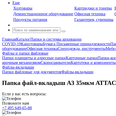
Еще
Хозтовары
Картриджи и тонеры
Демонстрационное оборудование
Офисная техника
Продукты питания
Галантерея, сувениры
Главная
Каталог
Папки и системы архивации
COVID-19
Канцтовары
Бумага
Письменные принадлежности
Па
оборудование
Офисная техника
Спецодежда, инструменты
Мебел
Файлы и папки файловые
Папки планшеты и адресные папки
Картонные папки
Папки-ко
арочным механизмом
Скоросшиватели
Картотеки и компоненты 
Файлы-вкладыши
Папки файловые для документов
Файлы-вкладыши
Папка файл-вкладыш А3 35мкм ATTACH
Если у вас есть вопросы:
Позвоните нам
+7 495 649-65-88