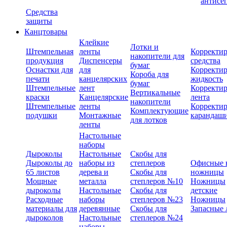
антисе
Средства
защиты
Канцтовары
Клейкие
Лотки и
Штемпельная
ленты
Корректи
накопители для
продукция
Диспенсеры
средства
бумаг
Оснастки для
для
Корректи
Короба для
печати
канцелярских
жидкость
бумаг
Штемпельные
лент
Корректи
Вертикальные
краски
Канцелярские
лента
накопители
Штемпельные
ленты
Корректи
Комплектующие
подушки
Монтажные
карандаш
для лотков
ленты
Настольные
наборы
Дыроколы
Настольные
Скобы для
Дыроколы до
наборы из
степлеров
Офисные 
65 листов
дерева и
Скобы для
ножницы
Мощные
металла
степлеров №10
Ножницы
дыроколы
Настольные
Скобы для
детские
Расходные
наборы
степлеров №23
Ножницы
материалы для
деревянные
Скобы для
Запасные 
дыроколов
Настольные
степлеров №24
наборы