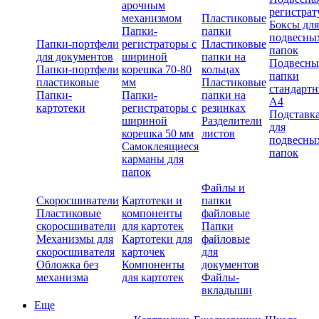
арочным
регистрат
механизмом
Пластиковые
Боксы для
Папки-
папки
подвесны
Папки-портфели
регистраторы с
Пластиковые
папок
для документов
шириной
папки на
Подвесны
Папки-портфели
корешка 70-80
кольцах
папки
пластиковые
мм
Пластиковые
стандарт
Папки-
Папки-
папки на
А4
картотеки
регистраторы с
резинках
Подставк
шириной
Разделители
для
корешка 50 мм
листов
подвесны
Самоклеящиеся
папок
карманы для
папок
Файлы и
Скоросшиватели
Картотеки и
папки
Пластиковые
компоненты
файловые
скоросшиватели
для картотек
Папки
Механизмы для
Картотеки для
файловые
скоросшивателя
карточек
для
Обложка без
Компоненты
документов
механизма
для картотек
Файлы-
вкладыши
Еще