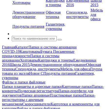
Картриджи
Ежедневники
Школа
Хозтовары
и тонеры
2016
2015
Мебель
Демонстрационное
Офисная
Спецодежда,
для
оборудование
техника
инструменты
офиса
Галантерея,
Продукты питания
сувениры
Главная
Каталог
Папки и системы архивации
COVID-19
Канцтовары
Бумага
Письменные
принадлежности
Папки и системы
архивации
Хозтовары
Картриджи и тонеры
Ежедневники
2016
Школа 2015
Демонстрационное оборудование
Офисная
техника
Спецодежда, инструменты
Мебель для офиса
Группа
товара из экселя
Новое С
Продукты питания
Галантерея,
сувениры
Файлы и папки файловые
Папки планшеты и адресные папки
Картонные папки
Папки-
конверты
Подвесная регистратура
Папки-портфели для
документов
Папки архивные
Пластиковые папки
Папки-
регистраторы с арочным
механизмом
Скоросшиватели
Картотеки и компоненты для
картотек
Файлы и папки файловые