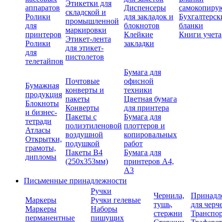
Этикетки для
аппаратов
Диспенсеры
самокопиру
складской и
Ролики
для закладок и
Бухгалтерск
промышленной
для
блокнотов
бланки
маркировки
принтеров
Клейкие
Книги учета
Этикет-лента
Ролики
закладки
для этикет-
для
пистолетов
телетайпов
Бумага для
Почтовые
офисной
Бумажная
конверты и
техники
продукция
пакеты
Цветная бумага
Блокноты
Конверты
для принтера
и бизнес-
Пакеты с
Бумага для
тетради
полиэтиленовой
плоттеров и
Атласы
воздушной
копировальных
Открытки,
подушкой
работ
грамоты,
Пакеты В4
Бумага для
дипломы
(250х353мм)
принтеров А4,
А3
Письменные принадлежности
Ручки
Чернила,
Принадл
Маркеры
Ручки гелевые
тушь,
для черч
Маркеры
Наборы
стержни
Транспо
перманентные
пишущих