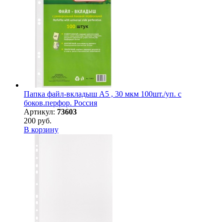
Папка файл-вкладыш А5 , 30 мкм 100шт./уп. с
боков.перфор. Россия
Артикул:
73603
200 руб.
В корзину