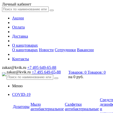
Личный кабинет
Акции
Оплата
Доставка
О канцтоварах
О канцтоварах
Новости
Сотрудники
Вакансии
Контакты
zakaz@kvik.ru
+7 495 649-65-88
zakaz@kvik.ru
+7 495 649-65-88
Товаров:
0
Товаров:
0
на
0 руб.
Меню
COVID-19
Средст
Мыло
Салфетки
дезинф
Дозаторы
антибактериальное
антибактериальные
и