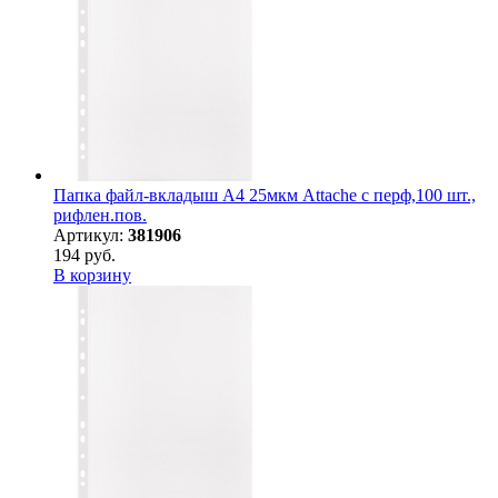
Папка файл-вкладыш А4 25мкм Attache с перф,100 шт.,
рифлен.пов.
Артикул:
381906
194 руб.
В корзину