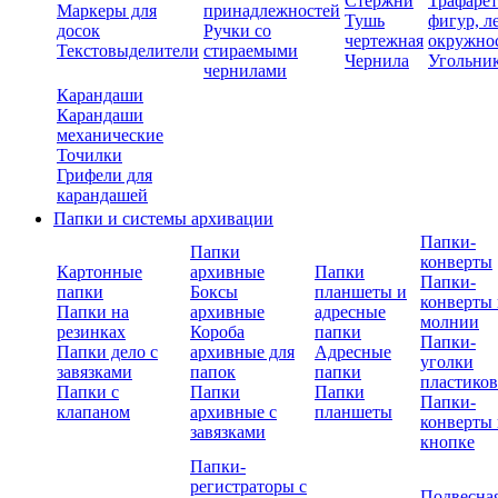
Стержни
Трафаре
Маркеры для
принадлежностей
Тушь
фигур, л
досок
Ручки со
чертежная
окружно
Текстовыделители
стираемыми
Чернила
Угольни
чернилами
Карандаши
Карандаши
механические
Точилки
Грифели для
карандашей
Папки и системы архивации
Папки-
Папки
конверты
Картонные
архивные
Папки
Папки-
папки
Боксы
планшеты и
конверты 
Папки на
архивные
адресные
молнии
резинках
Короба
папки
Папки-
Папки дело с
архивные для
Адресные
уголки
завязками
папок
папки
пластико
Папки с
Папки
Папки
Папки-
клапаном
архивные с
планшеты
конверты 
завязками
кнопке
Папки-
регистраторы с
Подвесна