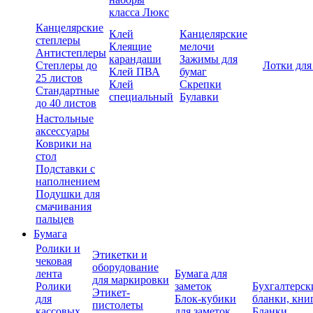
класса Люкс
Канцелярские
Клей
Канцелярские
степлеры
Клеящие
мелочи
Антистеплеры
карандаши
Зажимы для
Степлеры до
Лотки для
Клей ПВА
бумаг
25 листов
Клей
Скрепки
Стандартные
специальный
Булавки
до 40 листов
Настольные
аксессуары
Коврики на
стол
Подставки с
наполнением
Подушки для
смачивания
пальцев
Бумага
Ролики и
Этикетки и
чековая
оборудование
лента
Бумага для
для маркировки
Ролики
заметок
Бухгалтерск
Этикет-
для
Блок-кубики
бланки, кни
пистолеты
кассовых
для заметок
Бланки