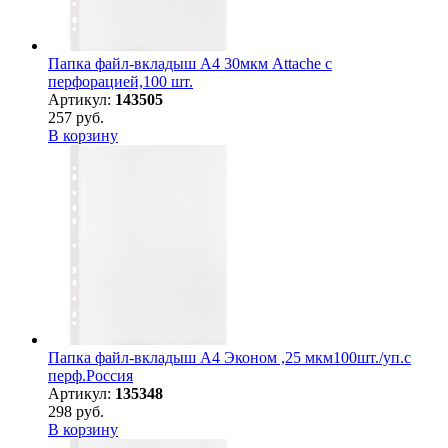
Папка файл-вкладыш А4 30мкм Attache с
перфорацией,100 шт.
Артикул:
143505
257 руб.
В корзину
Папка файл-вкладыш А4 Эконом ,25 мкм100шт./уп.с
перф.Россия
Артикул:
135348
298 руб.
В корзину